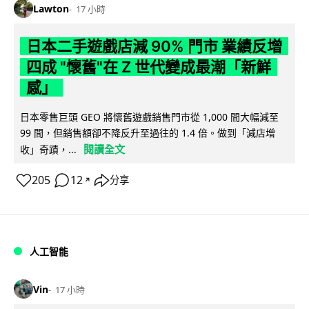
Lawton
17 小時
日本二手遊戲店減 90% 門市 業績反增
四成 "懷舊"在 Z 世代變成最潮「新鮮
感」
日本零售巨頭 GEO 將懷舊遊戲銷售門市從 1,000 間大幅減至
99 間，但銷售額卻不降反升至過往的 1.4 倍。做到「減店增
閱讀全文
收」奇蹟，...
205
12
分享
↗
人工智能
Vin
17 小時