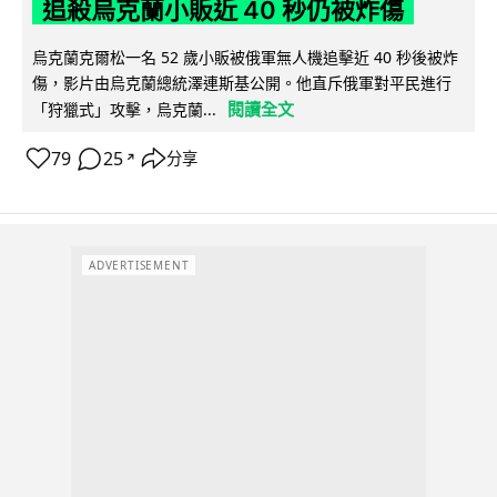
追殺烏克蘭小販近 40 秒仍被炸傷
烏克蘭克爾松一名 52 歲小販被俄軍無人機追擊近 40 秒後被炸
傷，影片由烏克蘭總統澤連斯基公開。他直斥俄軍對平民進行
閱讀全文
「狩獵式」攻擊，烏克蘭...
79
25
分享
↗
ADVERTISEMENT