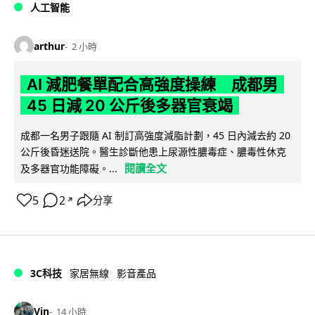
人工智能
arthur
2 小時
AI 減肥餐單配合高強度操練 成都男
45 日減 20 公斤後多器官衰竭
成都一名男子跟隨 AI 制訂高強度減脂計劃，45 日內減去約 20
公斤後昏迷送院。醫生診斷他患上尿源性膿毒症、膿毒性休克
閱讀全文
及多器官功能障礙。...
5
2
分享
↗
3C科技
家居無線
影音產品
Vin
14 小時