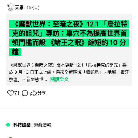
天恩
16 小時
《魔獸世界：至暗之夜》12.1 「烏拉特
克的詛咒」專訪：巢穴不為提高世界首
領門檻而設 《諸王之眠》縮短約 10 分
鐘
《魔獸世界：至暗之夜》版本更新 12.1「烏拉特克的詛咒」將
於 8 月 13 日正式上線，帶來全新區域「盤蛇島」、地城「毒牙
閱讀全文
祭壇」、新型態世...
71
分享
科技娛樂
遊戲情報