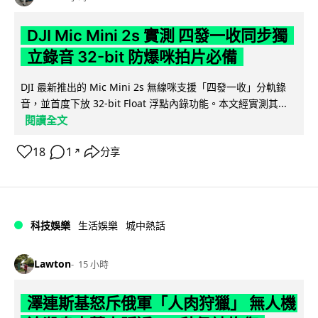
DJI Mic Mini 2s 實測 四發一收同步獨
立錄音 32-bit 防爆咪拍片必備
DJI 最新推出的 Mic Mini 2s 無線咪支援「四發一收」分軌錄
音，並首度下放 32-bit Float 浮點內錄功能。本文經實測其...
閱讀全文
18
1
分享
↗
科技娛樂
生活娛樂
城中熱話
Lawton
15 小時
澤連斯基怒斥俄軍「人肉狩獵」 無人機