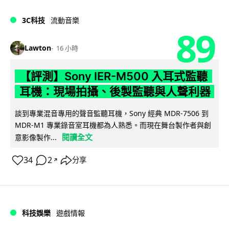
3C科技
流動音樂
89
Lawton
16 小時
【評測】Sony IER-M500 入耳式監聽
耳機：現場拍攝、後製監聽與人聲利器
談到專業混音專用的聲音監聽耳機，Sony 經典 MDR-7506 到
MDR-M1 專業錄音室耳機都為人熟悉。而現在舞台製作者與創
閱讀全文
意影像製作...
34
2
分享
↗
科技娛樂
遊戲情報