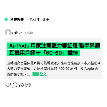
科技娛樂
生活科技
健康
arthur
1 小時
AirPods 用家注意聽力響紅燈 醫學界籲
耳機用戶謹守「60-60」鐵律
長時間高音量佩戴耳機可能導致永久性噪音性聽損。本文盤點 4
大聽力受損警號，介紹科學護耳的「60-60 原則」及 Apple 內
閱讀全文
置防護功能，...
分享