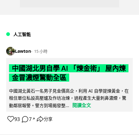
人工智能
Lawton
15 小時
中國湖北男自學 AI 「煉金術」 屋內煉
金冒濃煙驚動全區
中國湖北黃石一名男子見金價高企，利用 AI 自學提煉黃金，在
租住單位私設高壓爐及作坊冶煉，過程產生大量刺鼻濃煙，驚
閱讀全文
動鄰居報警。警方到場揭發整...
93
7
分享
↗