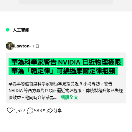
人工智能
Lawton
1 日
華為科學家警告 NVIDIA 已近物理極限
華為「韜定律」可繞過摩爾定律瓶頸
華為半導體首席科學家廖恒罕見接受近 5 小時專訪，警告
NVIDIA 等西方晶片巨頭正逼近物理極限，傳統製程升級已失經
閱讀全文
濟效益。他同時介紹華為...
1,527
583
分享
↗