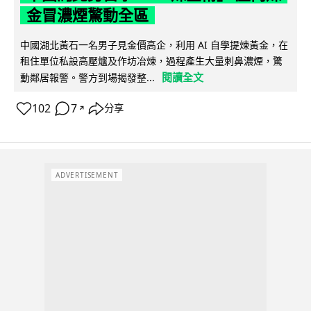
金冒濃煙驚動全區
中國湖北黃石一名男子見金價高企，利用 AI 自學提煉黃金，在
租住單位私設高壓爐及作坊冶煉，過程產生大量刺鼻濃煙，驚
閱讀全文
動鄰居報警。警方到場揭發整...
102
7
分享
↗
ADVERTISEMENT