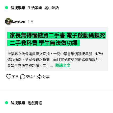
科技娛樂
生活娛樂
城中熱話
Lawton
1 日
家長無得慳錢買二手書 電子啟動碼鎖死
二手教科書 學生無法做功課
社福界立法會議員陳文宜指，一間中學書單價錢按年加 14.7%
遠超通漲，令家長難以負擔。而且電子教材啟動碼這項設計，
閱讀全文
令學生無法完成功課，二手...
915
354
分享
↗
科技娛樂
遊戲情報