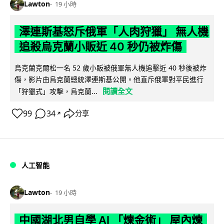
Lawton
19 小時
澤連斯基怒斥俄軍「人肉狩獵」 無人機
追殺烏克蘭小販近 40 秒仍被炸傷
烏克蘭克爾松一名 52 歲小販被俄軍無人機追擊近 40 秒後被炸
傷，影片由烏克蘭總統澤連斯基公開。他直斥俄軍對平民進行
閱讀全文
「狩獵式」攻擊，烏克蘭...
99
34
分享
↗
人工智能
Lawton
19 小時
中國湖北男自學 AI 「煉金術」 屋內煉