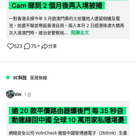
Cam 睇到 2 個月後再入境被捕
一對香港夫婦今年 5 月遊澳門乘的士拾獲他人遺留相機及電
池，拾遺不報並帶返香港自用。兩人本月 2 日經港珠澳大橋再
閱讀全文
次入境澳門時，被治安警察局...
523
75
分享
↗
3C科技
家居無線
Vin
1 日
逾 20 款平價路由器爆後門 每 35 秒自
動連線回中國 全球 10 萬用家私隱堪憂
網絡安全公司 VulnCheck 揭發中國智博通電子（Zbtlink）生產