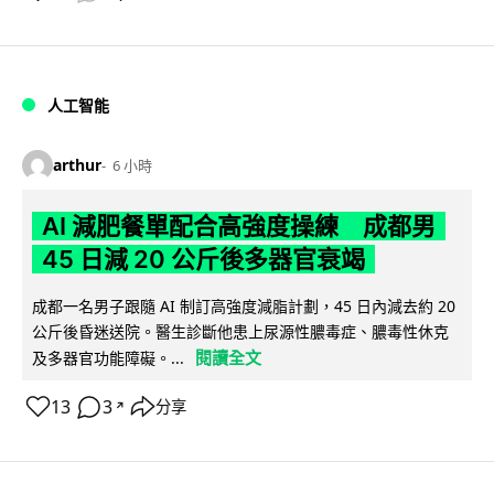
人工智能
arthur
6 小時
AI 減肥餐單配合高強度操練 成都男
45 日減 20 公斤後多器官衰竭
成都一名男子跟隨 AI 制訂高強度減脂計劃，45 日內減去約 20
公斤後昏迷送院。醫生診斷他患上尿源性膿毒症、膿毒性休克
閱讀全文
及多器官功能障礙。...
13
3
分享
↗