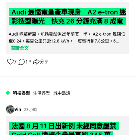
Audi 最慳電量產車現身 A2 e-tron 迷
彩造型曝光 快充 26 分鐘充滿 8 成電
Audi 呢部新車，能耗竟然係25年前嘅一半。 A2 e-tron 風阻低
至0.24，每百公里只需12.8 kWh，一度電行到7.8公里。6...
閱讀全文
7
1
分享
↗
科技娛樂
生活娛樂
城中熱話
Vin
23 小時
法國 8 月 11 日出新例 未經同意嚴禁
Cold Call 違規企業最高罰 345 萬