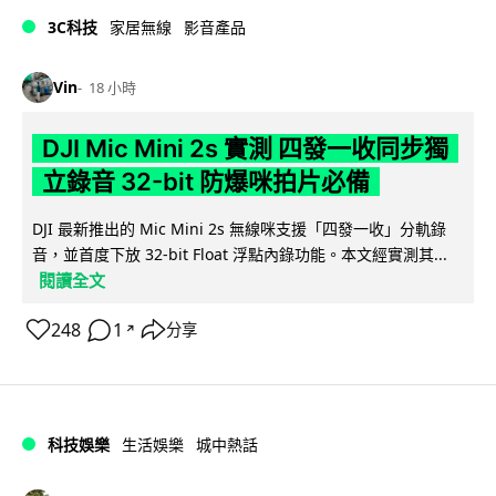
3C科技
家居無線
影音產品
Vin
18 小時
DJI Mic Mini 2s 實測 四發一收同步獨
立錄音 32-bit 防爆咪拍片必備
DJI 最新推出的 Mic Mini 2s 無線咪支援「四發一收」分軌錄
音，並首度下放 32-bit Float 浮點內錄功能。本文經實測其...
閱讀全文
248
1
分享
↗
科技娛樂
生活娛樂
城中熱話