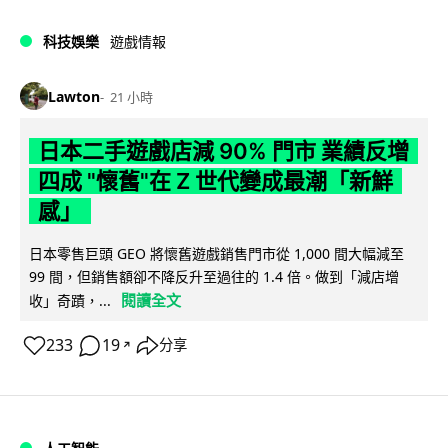
科技娛樂
遊戲情報
Lawton
21 小時
日本二手遊戲店減 90% 門市 業績反增
四成 "懷舊"在 Z 世代變成最潮「新鮮
感」
日本零售巨頭 GEO 將懷舊遊戲銷售門市從 1,000 間大幅減至
99 間，但銷售額卻不降反升至過往的 1.4 倍。做到「減店增
閱讀全文
收」奇蹟，...
233
19
分享
↗