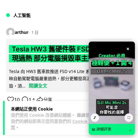
人工智能
arthur
1 日
×
Tesla HW3 舊硬件裝 FSD v14 Lite 頻
現過熱 部分電腦損毀車主須自費維修
Tesla 向 HW3 舊車款推送 FSD v14 Lite 系統，引發大量車主反
映自動駕駛電腦嚴重過熱，部分更觸發高溫保護甚至直接燒
閱讀全文
毀，須...
10
1
分享
↗
本網站正使用 Cookie
我們使用 Cookie 改善網站體驗。 繼續使用
🎵
⛶
我們的網站即表示您同意我們的
Cookie 政
策
。
📖 詳細評測
→
人工智能