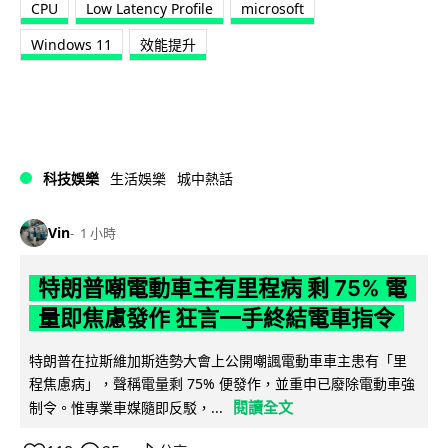
CPU
Low Latency Profile
microsoft
Windows 11
效能提升
科技娛樂
生活娛樂
城中熱話
Vin
1 小時
特朗普嘲電動車主有里程病 剩 75% 電
量即焦慮發作 狂言一手終結電車指令
特朗普在拉斯維加斯造勢大會上公開嘲諷電動車車主患有「里
程焦慮病」，聲稱電量剩 75% 便發作，並重申已廢除電動車強
閱讀全文
制令。惟專業車媒隨即反駁，...