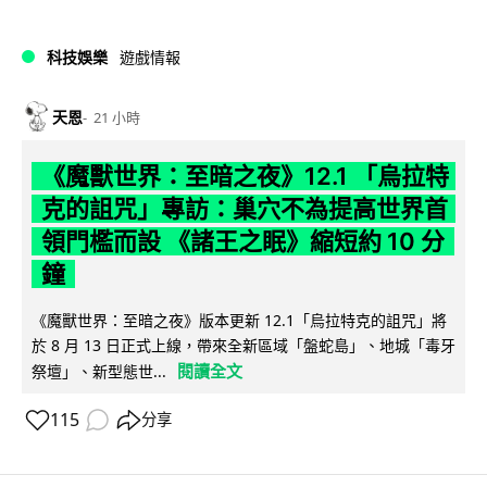
科技娛樂
遊戲情報
天恩
21 小時
《魔獸世界：至暗之夜》12.1 「烏拉特
克的詛咒」專訪：巢穴不為提高世界首
領門檻而設 《諸王之眠》縮短約 10 分
鐘
《魔獸世界：至暗之夜》版本更新 12.1「烏拉特克的詛咒」將
於 8 月 13 日正式上線，帶來全新區域「盤蛇島」、地城「毒牙
閱讀全文
祭壇」、新型態世...
115
分享