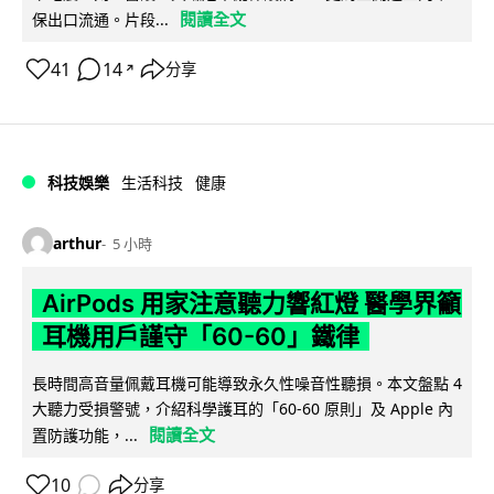
閱讀全文
保出口流通。片段...
41
14
分享
↗
科技娛樂
生活科技
健康
arthur
5 小時
AirPods 用家注意聽力響紅燈 醫學界籲
耳機用戶謹守「60-60」鐵律
長時間高音量佩戴耳機可能導致永久性噪音性聽損。本文盤點 4
大聽力受損警號，介紹科學護耳的「60-60 原則」及 Apple 內
閱讀全文
置防護功能，...
10
分享