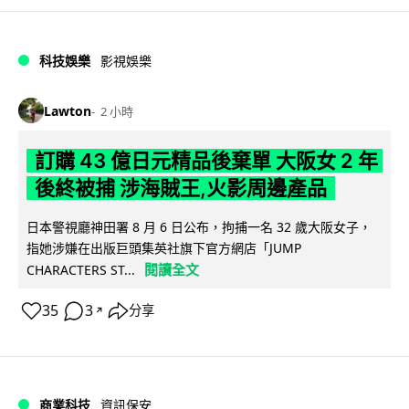
科技娛樂
影視娛樂
Lawton
2 小時
訂購 43 億日元精品後棄單 大阪女 2 年
後終被捕 涉海賊王,火影周邊產品
日本警視廳神田署 8 月 6 日公布，拘捕一名 32 歲大阪女子，
指她涉嫌在出版巨頭集英社旗下官方網店「JUMP
閱讀全文
CHARACTERS ST...
35
3
分享
↗
商業科技
資訊保安