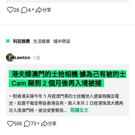
26
4
分享
↗
科技娛樂
生活娛樂
城中熱話
Lawton
1 日
港夫婦澳門的士拾相機 據為己有被的士
Cam 睇到 2 個月後再入境被捕
一對香港夫婦今年 5 月遊澳門乘的士拾獲他人遺留相機及電
池，拾遺不報並帶返香港自用。兩人本月 2 日經港珠澳大橋再
閱讀全文
次入境澳門時，被治安警察局...
506
73
分享
↗