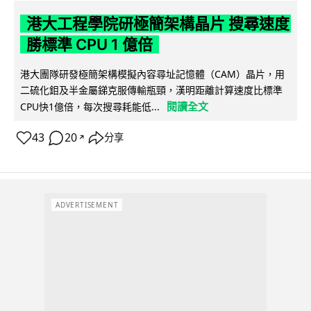
港大工程學院研極簡架構晶片 搜尋速度
勝標準 CPU 1 億倍
港大團隊研發極簡架構模擬內容尋址記憶體（CAM）晶片，用
二硫化鉬及半金屬銻克服傳輸瓶頸，漢明距離計算速度比標準
閱讀全文
CPU快1億倍，每次搜尋耗能低...
43
20
分享
↗
ADVERTISEMENT