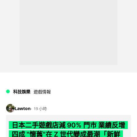
科技娛樂
遊戲情報
Lawton
19 小時
日本二手遊戲店減 90% 門市 業績反增
四成 "懷舊"在 Z 世代變成最潮「新鮮