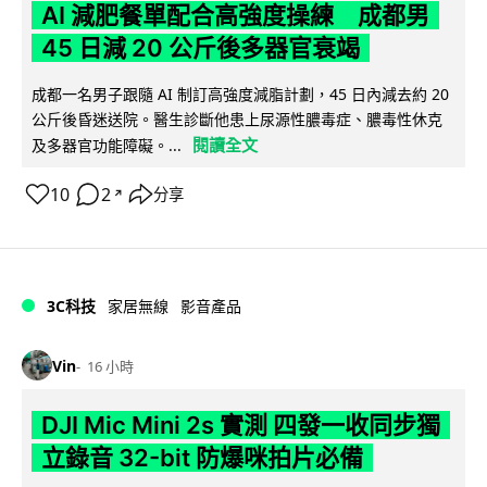
AI 減肥餐單配合高強度操練 成都男
45 日減 20 公斤後多器官衰竭
成都一名男子跟隨 AI 制訂高強度減脂計劃，45 日內減去約 20
公斤後昏迷送院。醫生診斷他患上尿源性膿毒症、膿毒性休克
閱讀全文
及多器官功能障礙。...
10
2
分享
↗
3C科技
家居無線
影音產品
Vin
16 小時
DJI Mic Mini 2s 實測 四發一收同步獨
立錄音 32-bit 防爆咪拍片必備