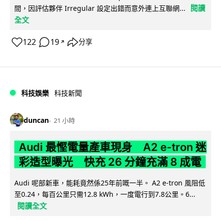
閱讀
間，因評估夥伴 Irregular 設定出錯而意外連上互聯網...
全文
122
19
分享
↗
科技娛樂
科技新聞
duncan
21 小時
Audi 最慳電量產車現身 A2 e-tron 迷
彩造型曝光 快充 26 分鐘充滿 8 成電
Audi 呢部新車，能耗竟然係25年前嘅一半。 A2 e-tron 風阻低
至0.24，每百公里只需12.8 kWh，一度電行到7.8公里。6...
閱讀全文