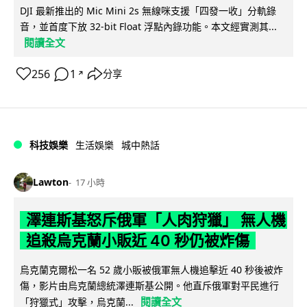
DJI 最新推出的 Mic Mini 2s 無線咪支援「四發一收」分軌錄
音，並首度下放 32-bit Float 浮點內錄功能。本文經實測其...
閱讀全文
256
1
分享
↗
科技娛樂
生活娛樂
城中熱話
Lawton
17 小時
澤連斯基怒斥俄軍「人肉狩獵」 無人機
追殺烏克蘭小販近 40 秒仍被炸傷
烏克蘭克爾松一名 52 歲小販被俄軍無人機追擊近 40 秒後被炸
傷，影片由烏克蘭總統澤連斯基公開。他直斥俄軍對平民進行
閱讀全文
「狩獵式」攻擊，烏克蘭...