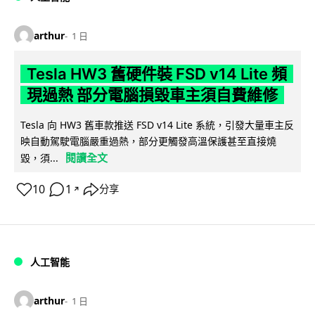
arthur
1 日
Tesla HW3 舊硬件裝 FSD v14 Lite 頻
現過熱 部分電腦損毀車主須自費維修
Tesla 向 HW3 舊車款推送 FSD v14 Lite 系統，引發大量車主反
映自動駕駛電腦嚴重過熱，部分更觸發高溫保護甚至直接燒
閱讀全文
毀，須...
10
1
分享
↗
人工智能
arthur
1 日