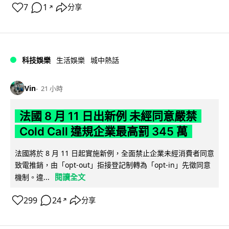
7
1
分享
↗
科技娛樂
生活娛樂
城中熱話
Vin
21 小時
法國 8 月 11 日出新例 未經同意嚴禁
Cold Call 違規企業最高罰 345 萬
法國將於 8 月 11 日起實施新例，全面禁止企業未經消費者同意
致電推銷，由「opt-out」拒接登記制轉為「opt-in」先徵同意
閱讀全文
機制。違...
299
24
分享
↗