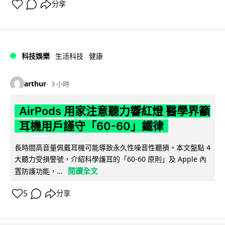
分享
科技娛樂
生活科技
健康
arthur
3 小時
AirPods 用家注意聽力響紅燈 醫學界籲
耳機用戶謹守「60-60」鐵律
長時間高音量佩戴耳機可能導致永久性噪音性聽損。本文盤點 4
大聽力受損警號，介紹科學護耳的「60-60 原則」及 Apple 內
閱讀全文
置防護功能，...
5
分享