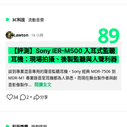
3C科技
流動音樂
89
Lawton
18 小時
【評測】Sony IER-M500 入耳式監聽
耳機：現場拍攝、後製監聽與人聲利器
談到專業混音專用的聲音監聽耳機，Sony 經典 MDR-7506 到
MDR-M1 專業錄音室耳機都為人熟悉。而現在舞台製作者與創
閱讀全文
意影像製作...
34
2
分享
↗
科技娛樂
遊戲情報