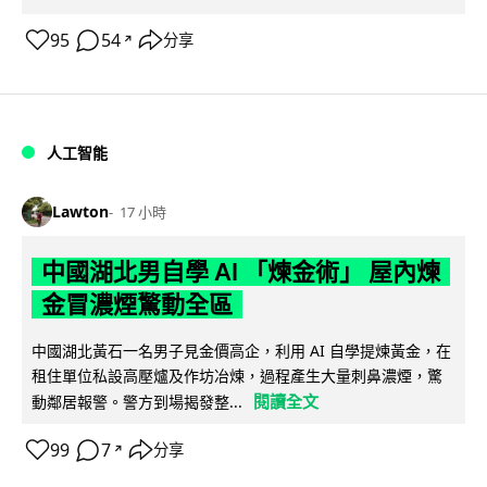
95
54
分享
↗
人工智能
Lawton
17 小時
中國湖北男自學 AI 「煉金術」 屋內煉
金冒濃煙驚動全區
中國湖北黃石一名男子見金價高企，利用 AI 自學提煉黃金，在
租住單位私設高壓爐及作坊冶煉，過程產生大量刺鼻濃煙，驚
閱讀全文
動鄰居報警。警方到場揭發整...
99
7
分享
↗