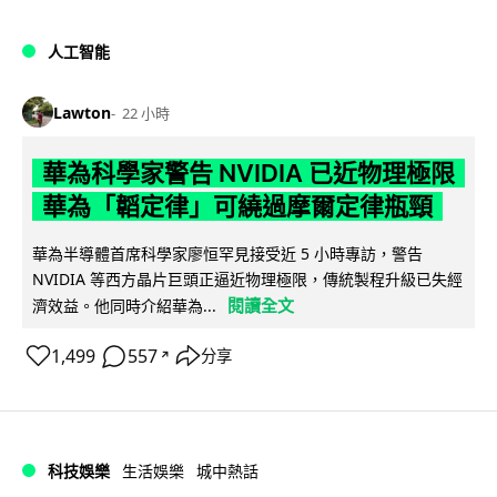
人工智能
Lawton
22 小時
華為科學家警告 NVIDIA 已近物理極限
華為「韜定律」可繞過摩爾定律瓶頸
華為半導體首席科學家廖恒罕見接受近 5 小時專訪，警告
NVIDIA 等西方晶片巨頭正逼近物理極限，傳統製程升級已失經
閱讀全文
濟效益。他同時介紹華為...
1,499
557
分享
↗
科技娛樂
生活娛樂
城中熱話