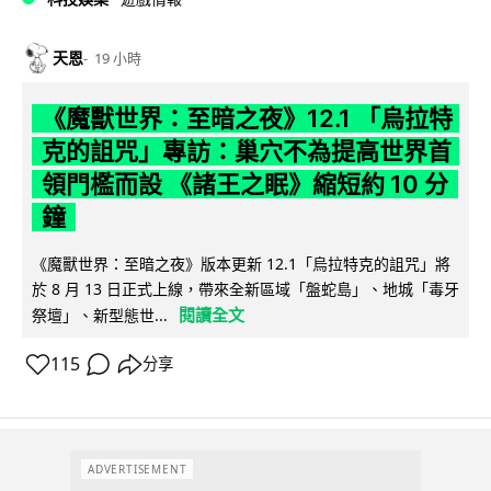
天恩
19 小時
《魔獸世界：至暗之夜》12.1 「烏拉特
克的詛咒」專訪：巢穴不為提高世界首
領門檻而設 《諸王之眠》縮短約 10 分
鐘
《魔獸世界：至暗之夜》版本更新 12.1「烏拉特克的詛咒」將
於 8 月 13 日正式上線，帶來全新區域「盤蛇島」、地城「毒牙
閱讀全文
祭壇」、新型態世...
115
分享
ADVERTISEMENT