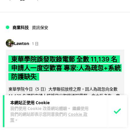
商業科技
資訊保安
Lawton
1 日
東華學院誤發取錄電郵 全數 11,139 名
申請人一度空歡喜 專家:人為疏忽+系統
防護缺失
東華學院今日（5 日）大學聯招放榜之際，因人為疏忽向全數
11,139 名課程申請人錯誤發出取錄通知電郵，令大批考生一度
閱讀全文
本網站正使用 Cookie
以為獲得學位取錄，事...
我們使用 Cookie 改善網站體驗。 繼續使用
我們的網站即表示您同意我們的
Cookie 政
149
17
分享
↗
策
。