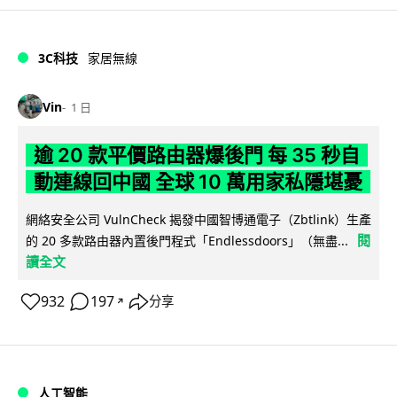
3C科技
家居無線
Vin
1 日
逾 20 款平價路由器爆後門 每 35 秒自
動連線回中國 全球 10 萬用家私隱堪憂
網絡安全公司 VulnCheck 揭發中國智博通電子（Zbtlink）生產
閱
的 20 多款路由器內置後門程式「Endlessdoors」（無盡...
讀全文
932
197
分享
↗
人工智能