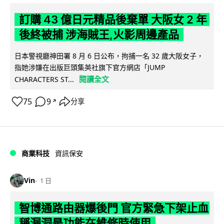
訂購 43 億日元精品後棄單 大阪女 2 年
後終被捕 涉海賊王,火影周邊產品
日本警視廳神田署 8 月 6 日公布，拘捕一名 32 歲大阪女子，
指她涉嫌在出版巨頭集英社旗下官方網店「JUMP
閱讀全文
CHARACTERS ST...
75
9
分享
↗
商業科技
資訊保安
Vin
1 日
智博通路由器爆後門 官方緊急下架止血
稱漏洞是功能在維修時使用