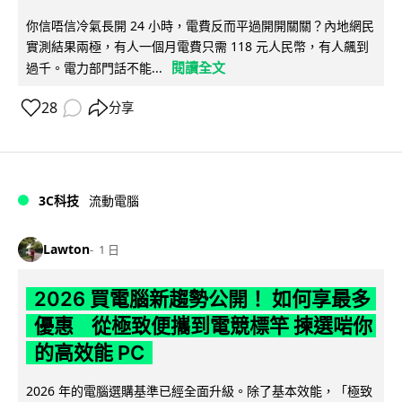
你信唔信冷氣長開 24 小時，電費反而平過開開關關？內地網民
實測結果兩極，有人一個月電費只需 118 元人民幣，有人飆到
閱讀全文
過千。電力部門話不能...
28
分享
3C科技
流動電腦
Lawton
1 日
2026 買電腦新趨勢公開！ 如何享最多
優惠 從極致便攜到電競標竿 揀選啱你
的高效能 PC
2026 年的電腦選購基準已經全面升級。除了基本效能，「極致