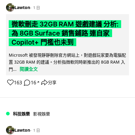
Lawton
1 日
微軟刪走 32GB RAM 遊戲建議 分析:
為 8GB Surface 銷售鋪路 連自家
Copilot+ 門檻也未到
Microsoft 被發現靜靜刪除官方網站上，對遊戲玩家要為電腦配
置 32GB RAM 的建議。分析指微軟同時新推出的 8GB RAM 入
閱讀全文
門...
163
16
分享
↗
科技娛樂
影視娛樂
Lawton
1 日