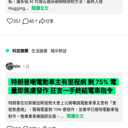
板，讓多個 AI 代理互通突破網絡限制方法，最終入侵
閱讀全文
Hugging...
351
45
分享
↗
科技娛樂
生活娛樂
城中熱話
Vin
1 日
特朗普嘲電動車主有里程病 剩 75% 電
量即焦慮發作 狂言一手終結電車指令
特朗普在拉斯維加斯造勢大會上公開嘲諷電動車車主患有「里
程焦慮病」，聲稱電量剩 75% 便發作，並重申已廢除電動車強
閱讀全文
制令。惟專業車媒隨即反駁，...