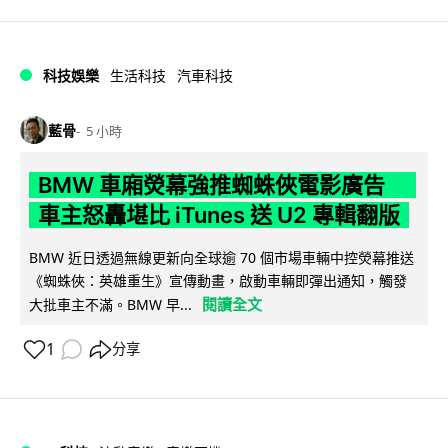
科技娛樂
生活科技
汽車科技
藍骨
5 小時
BMW 車廂熒幕強推蜘蛛俠電影廣告
車主怒轟堪比 iTunes 送 U2 專輯翻版
BMW 近日透過無線更新向全球逾 70 個市場車輛中控熒幕推送
《蜘蛛俠：英雄重生》宣傳動畫，啟動車輛即彈出通知，觸發
閱讀全文
大批車主不滿。BMW 早...
1
分享