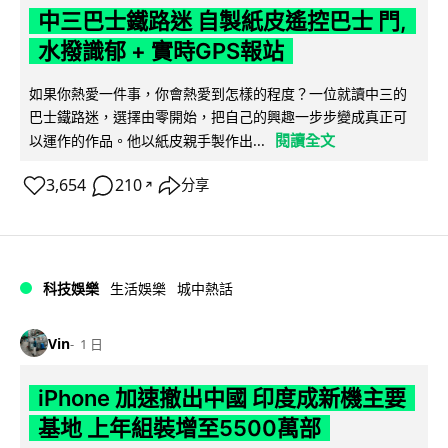
中三巴士鐵路迷 自製紙皮遙控巴士 門,
水撥識郁 + 實時GPS報站
如果你熱愛一件事，你會熱愛到怎樣的程度？一位就讀中三的
巴士鐵路迷，選擇由零開始，把自己的興趣一步步變成真正可
閱讀全文
以運作的作品。他以紙皮親手製作出...
3,654
210
分享
↗
科技娛樂
生活娛樂
城中熱話
Vin
1 日
iPhone 加速撤出中國 印度成新機主要
基地 上年組裝增至5500萬部