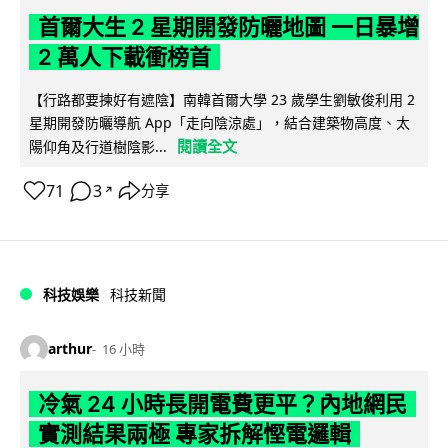
首爾大生 2 星期開發防曬地圖 一日暴增
2 萬人下載衝榜首
【行路都要揀好有遮陰】南韓首爾大學 23 歲學生劉敏俊利用 2
星期開發防曬導航 App「走向陰涼處」，結合建築物高度、太
閱讀全文
陽仰角及行道樹陰影...
71
3
分享
↗
科技娛樂
科技新聞
arthur
16 小時
冷氣 24 小時長開電費更平？內地網民
實測結果兩極 專家拆解慳電邏輯