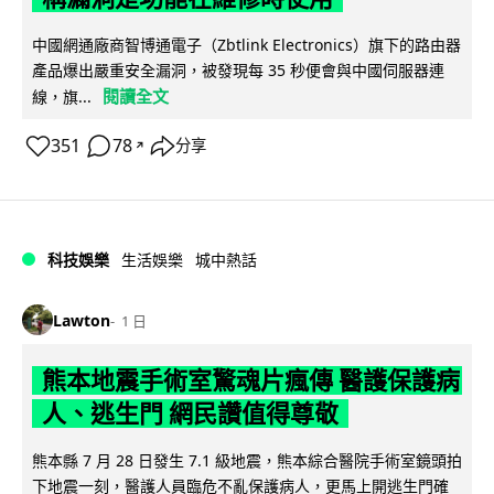
中國網通廠商智博通電子（Zbtlink Electronics）旗下的路由器
產品爆出嚴重安全漏洞，被發現每 35 秒便會與中國伺服器連
閱讀全文
線，旗...
351
78
分享
↗
科技娛樂
生活娛樂
城中熱話
Lawton
1 日
熊本地震手術室驚魂片瘋傳 醫護保護病
人、逃生門 網民讚值得尊敬
熊本縣 7 月 28 日發生 7.1 級地震，熊本綜合醫院手術室鏡頭拍
下地震一刻，醫護人員臨危不亂保護病人，更馬上開逃生門確