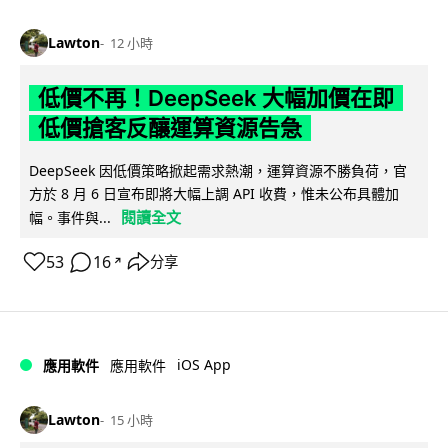
Lawton
12 小時
低價不再！DeepSeek 大幅加價在即
低價搶客反釀運算資源告急
DeepSeek 因低價策略掀起需求熱潮，運算資源不勝負荷，官
方於 8 月 6 日宣布即將大幅上調 API 收費，惟未公布具體加
閱讀全文
幅。事件與...
53
16
分享
↗
iOS App
應用軟件
應用軟件
Lawton
15 小時