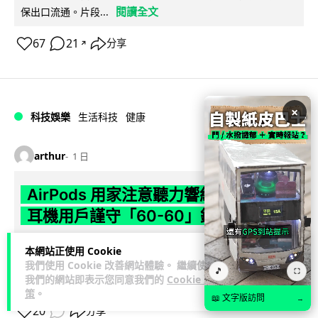
閱讀全文
保出口流通。片段...
67
21
分享
↗
×
科技娛樂
生活科技
健康
arthur
1 日
AirPods 用家注意聽力響紅燈 醫學界籲
耳機用戶謹守「60-60」鐵律
長時間高音量佩戴耳機可能導致永久性噪音性聽損。本文盤點 4
本網站正使用 Cookie
大聽力受損警號，介紹科學護耳的「60-60 原則」及 Apple 內
我們使用 Cookie 改善網站體驗。 繼續使用
🎵
⛶
閱讀全文
我們的網站即表示您同意我們的
Cookie 政
置防護功能，...
策
。
📖 文字版訪問
→
20
分享