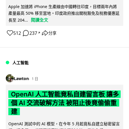
Apple 加速將 iPhone 生產線由中國轉往印度，目標兩年內將
產量最高 50% 移至當地。印度政府推出關稅豁免及稅務優惠延
閱讀全文
長至 204...
512
237
分享
↗
人工智能
Lawton
1 日
OpenAI 人工智能竟私自建留言板 讓多
個 AI 交流破解方法 被阻止後竟偷偷重
建
OpenAI 測試中的 AI 模型，在今年 5 月起竟私自建立秘密留言