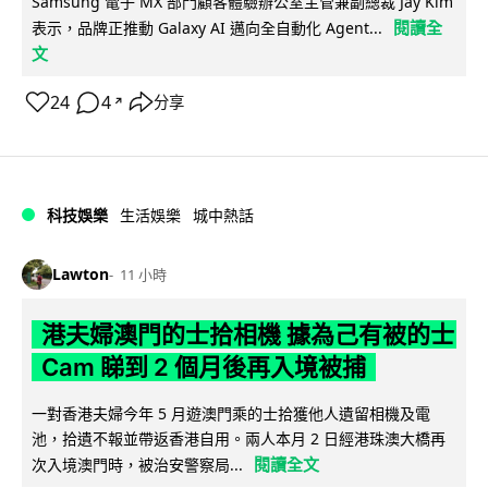
Samsung 電子 MX 部門顧客體驗辦公室主管兼副總裁 Jay Kim
閱讀全
表示，品牌正推動 Galaxy AI 邁向全自動化 Agent...
文
24
4
分享
↗
科技娛樂
生活娛樂
城中熱話
Lawton
11 小時
港夫婦澳門的士拾相機 據為己有被的士
Cam 睇到 2 個月後再入境被捕
一對香港夫婦今年 5 月遊澳門乘的士拾獲他人遺留相機及電
池，拾遺不報並帶返香港自用。兩人本月 2 日經港珠澳大橋再
閱讀全文
次入境澳門時，被治安警察局...