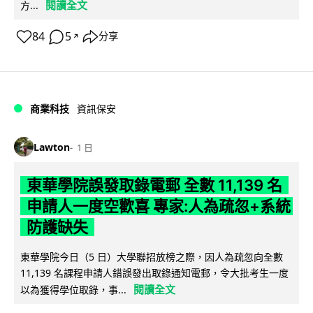
閱讀全文
方...
84
5
分享
↗
商業科技
資訊保安
Lawton
1 日
東華學院誤發取錄電郵 全數 11,139 名
申請人一度空歡喜 專家:人為疏忽+系統
防護缺失
東華學院今日（5 日）大學聯招放榜之際，因人為疏忽向全數
11,139 名課程申請人錯誤發出取錄通知電郵，令大批考生一度
閱讀全文
以為獲得學位取錄，事...