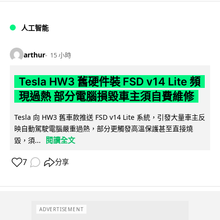
人工智能
arthur
15 小時
Tesla HW3 舊硬件裝 FSD v14 Lite 頻
現過熱 部分電腦損毀車主須自費維修
Tesla 向 HW3 舊車款推送 FSD v14 Lite 系統，引發大量車主反
映自動駕駛電腦嚴重過熱，部分更觸發高溫保護甚至直接燒
閱讀全文
毀，須...
7
分享
ADVERTISEMENT