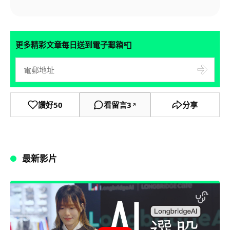
📮
更多精彩文章每日送到電子郵箱
讚好
50
看留言
3
分享
↗
最新影片