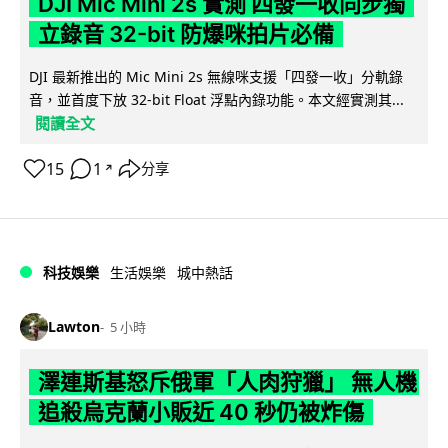
DJI Mic Mini 2s 實測 四發一收同步獨
立錄音 32-bit 防爆咪拍片必備
DJI 最新推出的 Mic Mini 2s 無線咪支援「四發一收」分軌錄
音，並首度下放 32-bit Float 浮點內錄功能。本文經實測其...
閱讀全文
15
1
分享
↗
科技娛樂
生活娛樂
城中熱話
Lawton
5 小時
澤連斯基怒斥俄軍「人肉狩獵」 無人機
追殺烏克蘭小販近 40 秒仍被炸傷