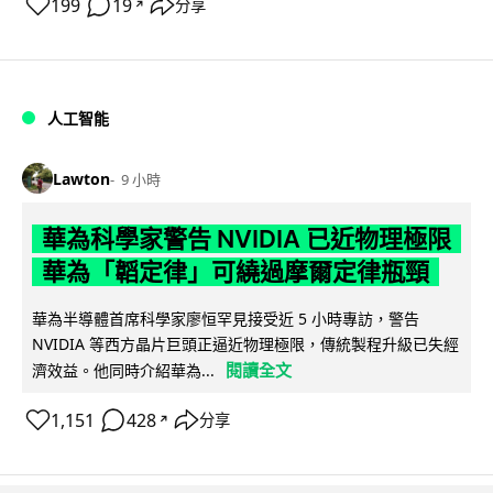
199
19
分享
↗
人工智能
Lawton
9 小時
華為科學家警告 NVIDIA 已近物理極限
華為「韜定律」可繞過摩爾定律瓶頸
華為半導體首席科學家廖恒罕見接受近 5 小時專訪，警告
NVIDIA 等西方晶片巨頭正逼近物理極限，傳統製程升級已失經
閱讀全文
濟效益。他同時介紹華為...
1,151
428
分享
↗