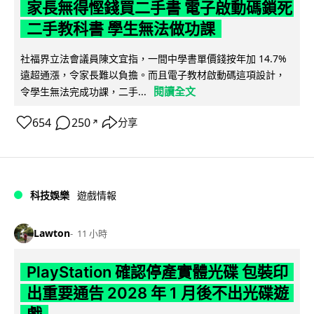
家長無得慳錢買二手書 電子啟動碼鎖死
二手教科書 學生無法做功課
社福界立法會議員陳文宜指，一間中學書單價錢按年加 14.7%
遠超通漲，令家長難以負擔。而且電子教材啟動碼這項設計，
閱讀全文
令學生無法完成功課，二手...
654
250
分享
↗
科技娛樂
遊戲情報
Lawton
11 小時
PlayStation 確認停產實體光碟 包裝印
出重要通告 2028 年 1 月後不出光碟遊
戲