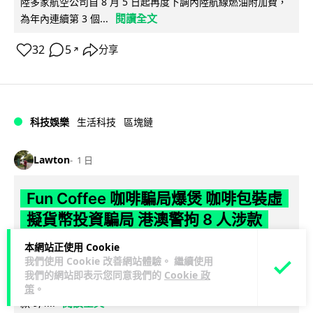
陸多家航空公司自 8 月 5 日起再度下調內陸航線燃油附加費，
閱讀全文
為年內連續第 3 個...
32
5
分享
↗
科技娛樂
生活科技
區塊鏈
Lawton
1 日
Fun Coffee 咖啡騙局爆煲 咖啡包裝虛
擬貨幣投資騙局 港澳警拘 8 人涉款
9,400 萬元
本網站正使用 Cookie
我們使用 Cookie 改善網站體驗。 繼續使用
香港警方聯同澳門司警搗破以養生咖啡生意包裝的虛擬貨幣投
我們的網站即表示您同意我們的
Cookie 政
資騙局 Fun Coffee，兩地共拘捕 8 人，接獲逾 200 宗舉報，涉
策
。
閱讀全文
款 9,4...