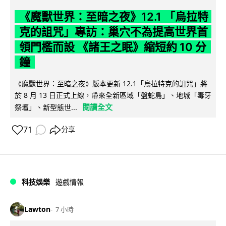
《魔獸世界：至暗之夜》12.1 「烏拉特
克的詛咒」專訪：巢穴不為提高世界首
領門檻而設 《諸王之眠》縮短約 10 分
鐘
《魔獸世界：至暗之夜》版本更新 12.1「烏拉特克的詛咒」將
於 8 月 13 日正式上線，帶來全新區域「盤蛇島」、地城「毒牙
閱讀全文
祭壇」、新型態世...
71
分享
科技娛樂
遊戲情報
Lawton
7 小時