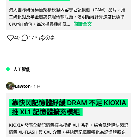
港大團隊研發極簡架構模擬內容尋址記憶體（CAM）晶片，用
二硫化鉬及半金屬銻克服傳輸瓶頸，漢明距離計算速度比標準
閱讀全文
CPU快1億倍，每次搜尋耗能低...
40
17
分享
↗
人工智能
Lawton
1 日
靠快閃記憶體紓緩 DRAM 不足 KIOXIA
推 XL1 記憶體擴充模組
KIOXIA 發表全新記憶體擴充模組 XL1 系列，結合低延遲快閃記
憶體 XL-FLASH 與 CXL 介面，將快閃記憶體轉化為記憶體擴充