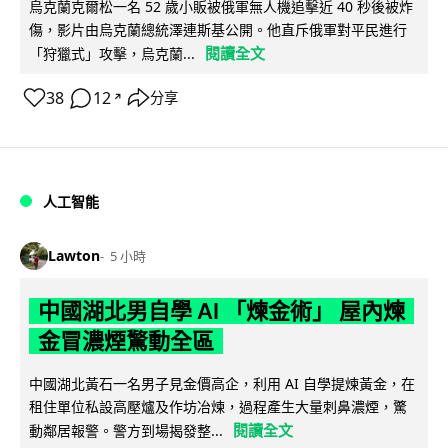
烏克蘭克爾松一名 52 歲小販被俄軍無人機追擊近 40 秒後被炸
傷，影片由烏克蘭總統澤連斯基公開。他直斥俄軍對平民進行
閱讀全文
「狩獵式」攻擊，烏克蘭...
38
12
分享
↗
人工智能
Lawton
5 小時
中國湖北男自學 AI 「煉金術」 屋內煉
金冒濃煙驚動全區
中國湖北黃石一名男子見金價高企，利用 AI 自學提煉黃金，在
租住單位私設高壓爐及作坊冶煉，過程產生大量刺鼻濃煙，驚
閱讀全文
動鄰居報警。警方到場揭發整...