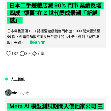
日本二手遊戲店減 90% 門市 業績反增
四成 "懷舊"在 Z 世代變成最潮「新鮮
感」
日本零售巨頭 GEO 將懷舊遊戲銷售門市從 1,000 間大幅減至
99 間，但銷售額卻不降反升至過往的 1.4 倍。做到「減店增
閱讀全文
收」奇蹟，...
137
8
分享
↗
人工智能
Vin
7 小時
Meta AI 模型測試期間入侵他家公司 三