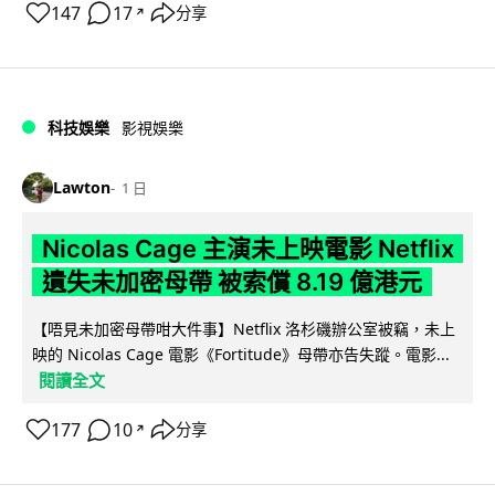
147
17
分享
↗
科技娛樂
影視娛樂
Lawton
1 日
Nicolas Cage 主演未上映電影 Netflix
遺失未加密母帶 被索償 8.19 億港元
【唔見未加密母帶咁大件事】Netflix 洛杉磯辦公室被竊，未上
映的 Nicolas Cage 電影《Fortitude》母帶亦告失蹤。電影...
閱讀全文
177
10
分享
↗