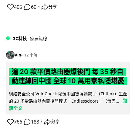
405
60
分享
↗
3C科技
家居無線
Vin
12 小時
逾 20 款平價路由器爆後門 每 35 秒自
動連線回中國 全球 10 萬用家私隱堪憂
網絡安全公司 VulnCheck 揭發中國智博通電子（Zbtlink）生產
閱
的 20 多款路由器內置後門程式「Endlessdoors」（無盡...
讀全文
766
188
分享
↗