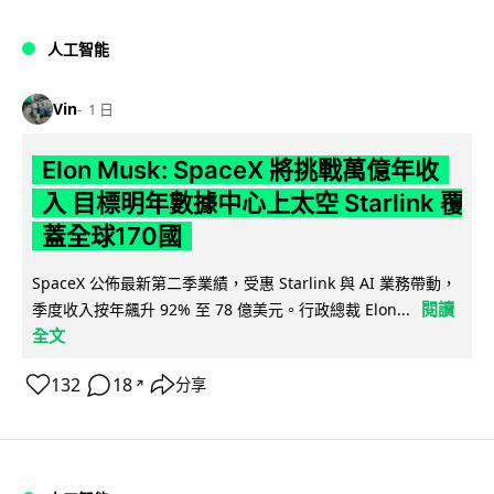
人工智能
Vin
1 日
Elon Musk: SpaceX 將挑戰萬億年收
入 目標明年數據中心上太空 Starlink 覆
蓋全球170國
SpaceX 公佈最新第二季業績，受惠 Starlink 與 AI 業務帶動，
閱讀
季度收入按年飆升 92% 至 78 億美元。行政總裁 Elon...
全文
132
18
分享
↗