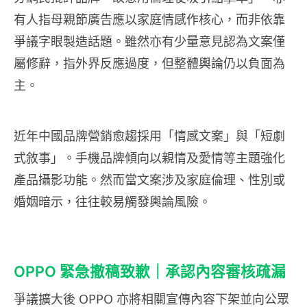
有人指母親節廣告應以家庭情感作核心，而非依靠
爭議字眼製造話題。雖然亦有少量意見認為文案僅
屬修辭，指外界反應過度，但整體輿論仍以負面為
主。
近年中國品牌營銷愈趨採用「情感文案」與「短劇
式敘事」。手機品牌傾向以親情及愛情等主題強化
產品攝影功能。然而當文案涉及家庭倫理、性別或
婚姻暗示，往往較易觸發輿論風險。
OPPO 緊急撤稿致歉｜承認內容審核疏漏
爭議擴大後 OPPO 亦將相關宣傳內容下架並向公眾