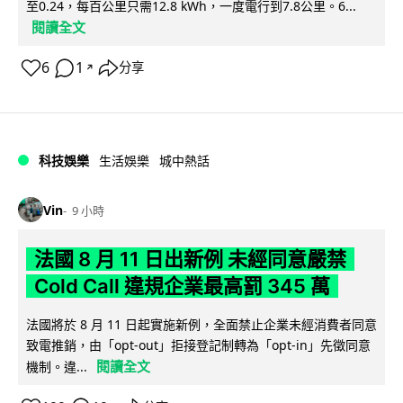
至0.24，每百公里只需12.8 kWh，一度電行到7.8公里。6...
閱讀全文
6
1
分享
↗
科技娛樂
生活娛樂
城中熱話
Vin
9 小時
法國 8 月 11 日出新例 未經同意嚴禁
Cold Call 違規企業最高罰 345 萬
法國將於 8 月 11 日起實施新例，全面禁止企業未經消費者同意
致電推銷，由「opt-out」拒接登記制轉為「opt-in」先徵同意
閱讀全文
機制。違...