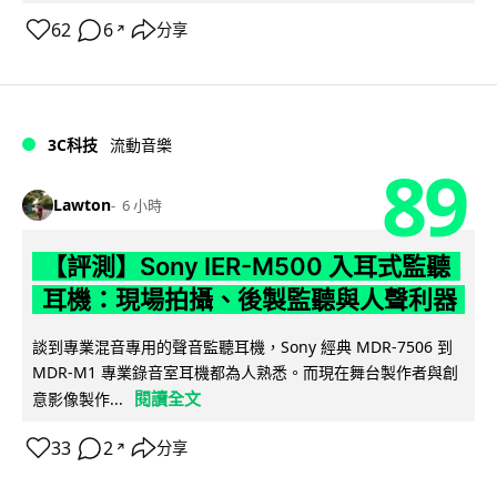
62
6
分享
↗
3C科技
流動音樂
89
Lawton
6 小時
【評測】Sony IER-M500 入耳式監聽
耳機：現場拍攝、後製監聽與人聲利器
談到專業混音專用的聲音監聽耳機，Sony 經典 MDR-7506 到
MDR-M1 專業錄音室耳機都為人熟悉。而現在舞台製作者與創
閱讀全文
意影像製作...
33
2
分享
↗