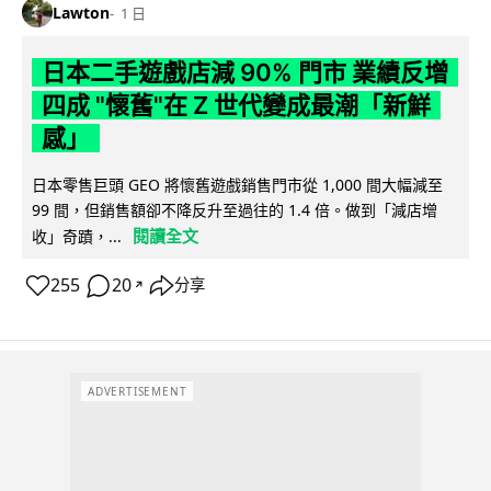
Lawton
1 日
日本二手遊戲店減 90% 門市 業績反增
四成 "懷舊"在 Z 世代變成最潮「新鮮
感」
日本零售巨頭 GEO 將懷舊遊戲銷售門市從 1,000 間大幅減至
99 間，但銷售額卻不降反升至過往的 1.4 倍。做到「減店增
閱讀全文
收」奇蹟，...
255
20
分享
↗
ADVERTISEMENT