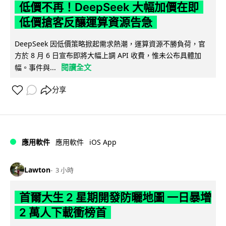
低價不再！DeepSeek 大幅加價在即
低價搶客反釀運算資源告急
DeepSeek 因低價策略掀起需求熱潮，運算資源不勝負荷，官
方於 8 月 6 日宣布即將大幅上調 API 收費，惟未公布具體加
閱讀全文
幅。事件與...
分享
iOS App
應用軟件
應用軟件
Lawton
3 小時
首爾大生 2 星期開發防曬地圖 一日暴增
2 萬人下載衝榜首