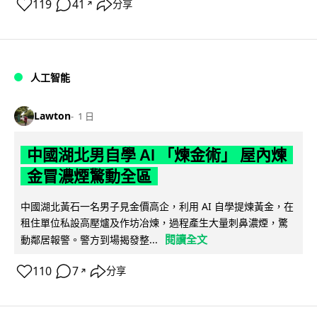
119
41
分享
↗
人工智能
Lawton
1 日
中國湖北男自學 AI 「煉金術」 屋內煉
金冒濃煙驚動全區
中國湖北黃石一名男子見金價高企，利用 AI 自學提煉黃金，在
租住單位私設高壓爐及作坊冶煉，過程產生大量刺鼻濃煙，驚
閱讀全文
動鄰居報警。警方到場揭發整...
110
7
分享
↗