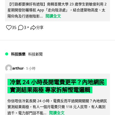
【行路都要揀好有遮陰】南韓首爾大學 23 歲學生劉敏俊利用 2
星期開發防曬導航 App「走向陰涼處」，結合建築物高度、太
閱讀全文
陽仰角及行道樹陰影...
35
3
分享
↗
科技娛樂
科技新聞
arthur
5 小時
冷氣 24 小時長開電費更平？內地網民
實測結果兩極 專家拆解慳電邏輯
你信唔信冷氣長開 24 小時，電費反而平過開開關關？內地網民
實測結果兩極，有人一個月電費只需 118 元人民幣，有人飆到
閱讀全文
過千。電力部門話不能...