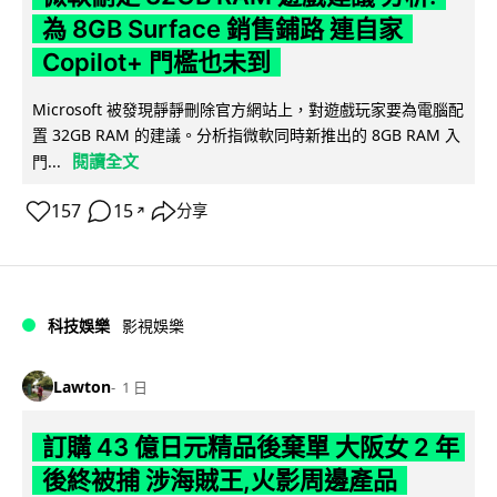
為 8GB Surface 銷售鋪路 連自家
Copilot+ 門檻也未到
Microsoft 被發現靜靜刪除官方網站上，對遊戲玩家要為電腦配
置 32GB RAM 的建議。分析指微軟同時新推出的 8GB RAM 入
閱讀全文
門...
157
15
分享
↗
科技娛樂
影視娛樂
Lawton
1 日
訂購 43 億日元精品後棄單 大阪女 2 年
後終被捕 涉海賊王,火影周邊產品