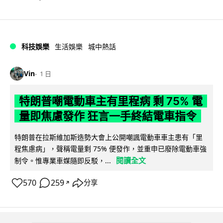
科技娛樂
生活娛樂
城中熱話
Vin
1 日
特朗普嘲電動車主有里程病 剩 75% 電
量即焦慮發作 狂言一手終結電車指令
特朗普在拉斯維加斯造勢大會上公開嘲諷電動車車主患有「里
程焦慮病」，聲稱電量剩 75% 便發作，並重申已廢除電動車強
閱讀全文
制令。惟專業車媒隨即反駁，...
570
259
分享
↗