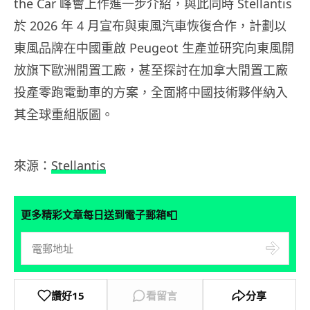
the Car 峰會上作進一步介紹，與此同時 Stellantis
於 2026 年 4 月宣布與東風汽車恢復合作，計劃以
東風品牌在中國重啟 Peugeot 生產並研究向東風開
放旗下歐洲閒置工廠，甚至探討在加拿大閒置工廠
投產零跑電動車的方案，全面將中國技術夥伴納入
其全球重組版圖。
來源：
Stellantis
📮
更多精彩文章每日送到電子郵箱
讚好
15
看留言
分享