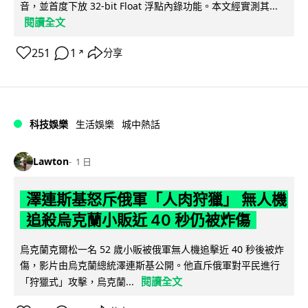
音，並首度下放 32-bit Float 浮點內錄功能。本文經實測其...
閱讀全文
251
1
分享
↗
科技娛樂
生活娛樂
城中熱話
Lawton
1 日
澤連斯基怒斥俄軍「人肉狩獵」 無人機
追殺烏克蘭小販近 40 秒仍被炸傷
烏克蘭克爾松一名 52 歲小販被俄軍無人機追擊近 40 秒後被炸
傷，影片由烏克蘭總統澤連斯基公開。他直斥俄軍對平民進行
閱讀全文
「狩獵式」攻擊，烏克蘭...