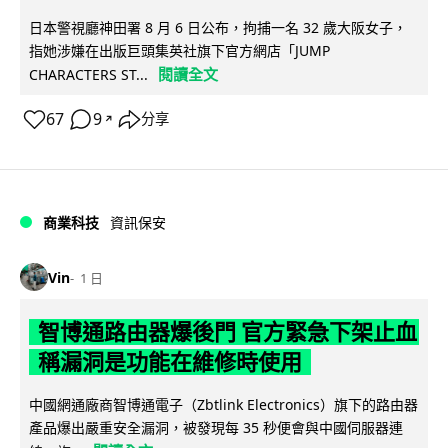
日本警視廳神田署 8 月 6 日公布，拘捕一名 32 歲大阪女子，
指她涉嫌在出版巨頭集英社旗下官方網店「JUMP
閱讀全文
CHARACTERS ST...
67
9
分享
↗
商業科技
資訊保安
Vin
1 日
智博通路由器爆後門 官方緊急下架止血
稱漏洞是功能在維修時使用
中國網通廠商智博通電子（Zbtlink Electronics）旗下的路由器
產品爆出嚴重安全漏洞，被發現每 35 秒便會與中國伺服器連