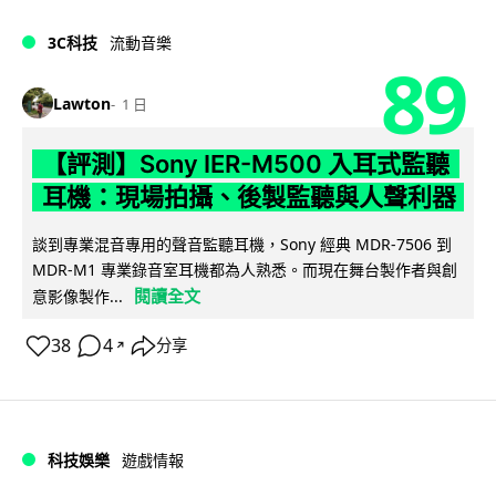
3C科技
流動音樂
89
Lawton
1 日
【評測】Sony IER-M500 入耳式監聽
耳機：現場拍攝、後製監聽與人聲利器
談到專業混音專用的聲音監聽耳機，Sony 經典 MDR-7506 到
MDR-M1 專業錄音室耳機都為人熟悉。而現在舞台製作者與創
閱讀全文
意影像製作...
38
4
分享
↗
科技娛樂
遊戲情報