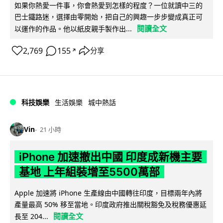
如果你熱愛一件事，你會熱愛到怎樣的程度？一位就讀中三的
巴士鐵路迷，選擇由零開始，把自己的興趣一步步變成真正可
閱讀全文
以運作的作品。他以紙皮親手製作出...
2,769
155
分享
↗
科技娛樂
生活娛樂
城中熱話
Vin
21 小時
iPhone 加速撤出中國 印度成新機主要
基地 上年組裝增至5500萬部
Apple 加速將 iPhone 生產線由中國轉往印度，目標兩年內將
產量最高 50% 移至當地。印度政府推出關稅豁免及稅務優惠延
閱讀全文
長至 204...