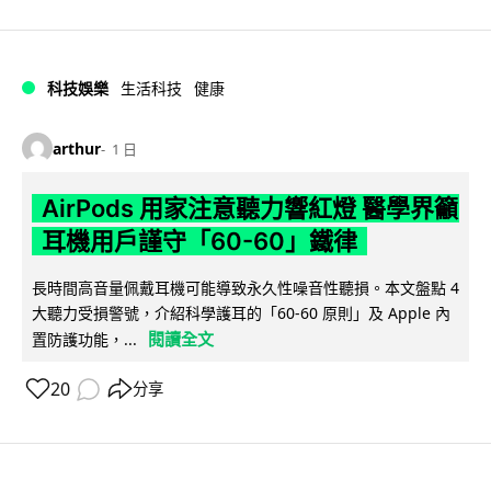
科技娛樂
生活科技
健康
arthur
1 日
AirPods 用家注意聽力響紅燈 醫學界籲
耳機用戶謹守「60-60」鐵律
長時間高音量佩戴耳機可能導致永久性噪音性聽損。本文盤點 4
大聽力受損警號，介紹科學護耳的「60-60 原則」及 Apple 內
閱讀全文
置防護功能，...
20
分享