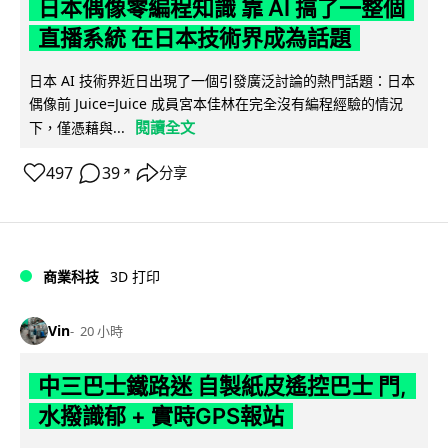
日本偶像零編程知識 靠 AI 搞了一整個
直播系統 在日本技術界成為話題
日本 AI 技術界近日出現了一個引發廣泛討論的熱門話題：日本
偶像前 Juice=Juice 成員宮本佳林在完全沒有編程經驗的情況
閱讀全文
下，僅憑藉與...
497
39
分享
↗
商業科技
3D 打印
Vin
20 小時
中三巴士鐵路迷 自製紙皮遙控巴士 門,
水撥識郁 + 實時GPS報站