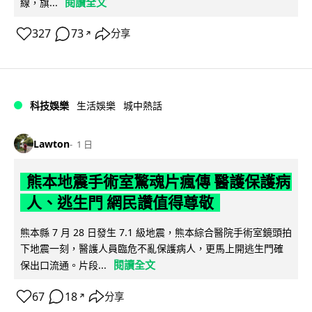
閱讀全文
線，旗...
327
73
分享
↗
科技娛樂
生活娛樂
城中熱話
Lawton
1 日
熊本地震手術室驚魂片瘋傳 醫護保護病
人、逃生門 網民讚值得尊敬
熊本縣 7 月 28 日發生 7.1 級地震，熊本綜合醫院手術室鏡頭拍
下地震一刻，醫護人員臨危不亂保護病人，更馬上開逃生門確
閱讀全文
保出口流通。片段...
67
18
分享
↗