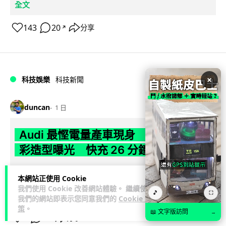
全文
143
20
分享
↗
×
科技娛樂
科技新聞
duncan
1 日
Audi 最慳電量產車現身 A2 e-tron 迷
彩造型曝光 快充 26 分鐘充滿 8 成電
Audi 呢部新車，能耗竟然係25年前嘅一半。 A2 e-tron 風阻低
本網站正使用 Cookie
至0.24，每百公里只需12.8 kWh，一度電行到7.8公里。6...
我們使用 Cookie 改善網站體驗。 繼續使用
🎵
⛶
閱讀全文
我們的網站即表示您同意我們的
Cookie 政
策
。
📖 文字版訪問
→
7
1
分享
↗