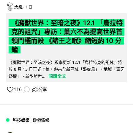
天恩
1 日
《魔獸世界：至暗之夜》12.1 「烏拉特
克的詛咒」專訪：巢穴不為提高世界首
領門檻而設 《諸王之眠》縮短約 10 分
鐘
《魔獸世界：至暗之夜》版本更新 12.1「烏拉特克的詛咒」將
於 8 月 13 日正式上線，帶來全新區域「盤蛇島」、地城「毒牙
閱讀全文
祭壇」、新型態世...
116
分享
科技娛樂
遊戲情報