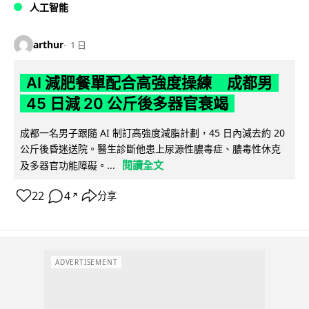
人工智能
arthur
1 日
AI 減肥餐單配合高強度操練 成都男
45 日減 20 公斤後多器官衰竭
成都一名男子跟隨 AI 制訂高強度減脂計劃，45 日內減去約 20
公斤後昏迷送院。醫生診斷他患上尿源性膿毒症、膿毒性休克
閱讀全文
及多器官功能障礙。...
22
4
分享
↗
ADVERTISEMENT