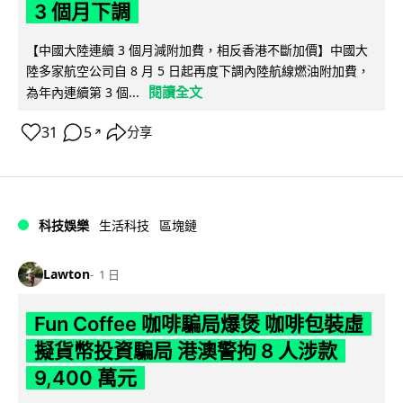
3 個月下調
【中國大陸連續 3 個月減附加費，相反香港不斷加價】中國大
陸多家航空公司自 8 月 5 日起再度下調內陸航線燃油附加費，
閱讀全文
為年內連續第 3 個...
31
5
分享
↗
科技娛樂
生活科技
區塊鏈
Lawton
1 日
Fun Coffee 咖啡騙局爆煲 咖啡包裝虛
擬貨幣投資騙局 港澳警拘 8 人涉款
9,400 萬元