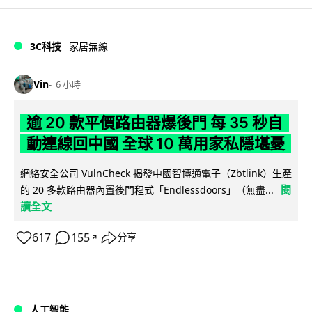
3C科技
家居無線
Vin
6 小時
逾 20 款平價路由器爆後門 每 35 秒自
動連線回中國 全球 10 萬用家私隱堪憂
網絡安全公司 VulnCheck 揭發中國智博通電子（Zbtlink）生產
閱
的 20 多款路由器內置後門程式「Endlessdoors」（無盡...
讀全文
617
155
分享
↗
人工智能