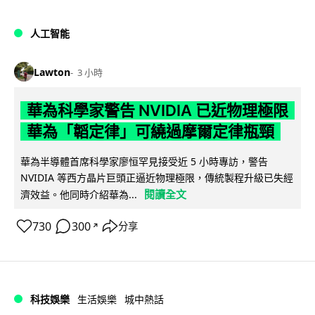
人工智能
Lawton
3 小時
華為科學家警告 NVIDIA 已近物理極限
華為「韜定律」可繞過摩爾定律瓶頸
華為半導體首席科學家廖恒罕見接受近 5 小時專訪，警告
NVIDIA 等西方晶片巨頭正逼近物理極限，傳統製程升級已失經
閱讀全文
濟效益。他同時介紹華為...
730
300
分享
↗
科技娛樂
生活娛樂
城中熱話