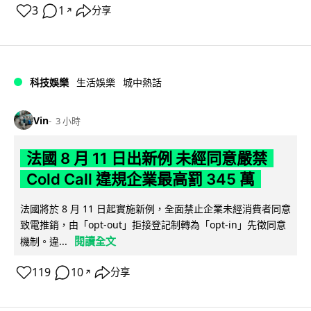
3
1
分享
↗
科技娛樂
生活娛樂
城中熱話
Vin
3 小時
法國 8 月 11 日出新例 未經同意嚴禁
Cold Call 違規企業最高罰 345 萬
法國將於 8 月 11 日起實施新例，全面禁止企業未經消費者同意
致電推銷，由「opt-out」拒接登記制轉為「opt-in」先徵同意
閱讀全文
機制。違...
119
10
分享
↗