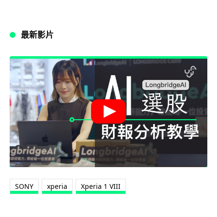
最新影片
SONY
xperia
Xperia 1 VIII