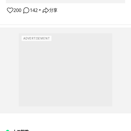
200
142
分享
↗
ADVERTISEMENT