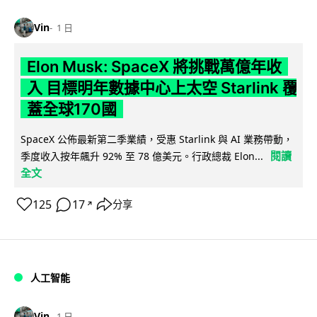
Vin
1 日
Elon Musk: SpaceX 將挑戰萬億年收
入 目標明年數據中心上太空 Starlink 覆
蓋全球170國
SpaceX 公佈最新第二季業績，受惠 Starlink 與 AI 業務帶動，
閱讀
季度收入按年飆升 92% 至 78 億美元。行政總裁 Elon...
全文
125
17
分享
↗
人工智能
Vin
1 日