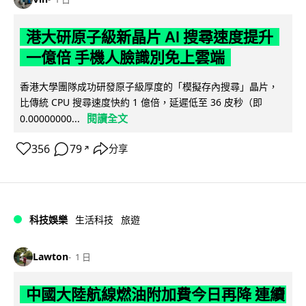
港大研原子級新晶片 AI 搜尋速度提升
一億倍 手機人臉識別免上雲端
香港大學團隊成功研發原子級厚度的「模擬存內搜尋」晶片，
比傳統 CPU 搜尋速度快約 1 億倍，延遲低至 36 皮秒（即
閱讀全文
0.00000000...
356
79
分享
↗
科技娛樂
生活科技
旅遊
Lawton
1 日
中國大陸航線燃油附加費今日再降 連續