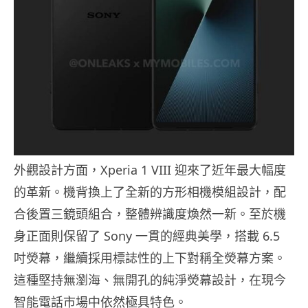
外觀設計方面，Xperia 1 VIII 迎來了近年最大幅度
的革新。機背換上了全新的方形相機模組設計，配
合後置三鏡頭組合，整體辨識度煥然一新。至於機
身正面則保留了 Sony 一貫的經典美學，搭載 6.5
吋熒幕，繼續採用標誌性的上下對稱全熒幕方案。
這種堅持無瀏海、無開孔的純淨熒幕設計，在現今
智能電話市場中依然極具特色。