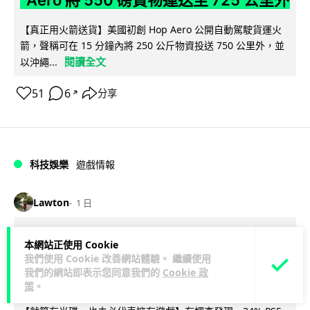
Aero 將 550 磅貨物運送至 725 公里外
【真正用火箭送貨】美國初創 Hop Aero 公開自動駕駛貨運火
箭，聲稱可在 15 分鐘內將 250 公斤物資投送 750 公里外，並
閱讀全文
以沖繩...
51
6
分享
↗
科技娛樂
遊戲情報
Lawton
1 日
有實體光碟未必代表你擁有遊戲 調查：
本網站正使用 Cookie
我們使用 Cookie 改善網站體驗。 繼續使用
PS5 34%、Xbox 50% 須連網才能完整
我們的網站即表示您同意我們的
Cookie 政
遊玩
策
。