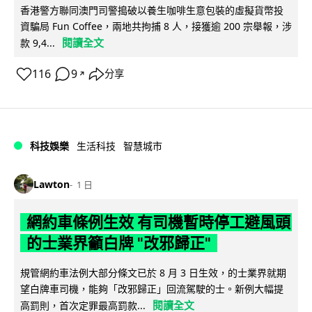
香港警方聯同澳門司警搗破以養生咖啡生意包裝的虛擬貨幣投
資騙局 Fun Coffee，兩地共拘捕 8 人，接獲逾 200 宗舉報，涉
閱讀全文
款 9,4...
116
9
分享
↗
科技娛樂
生活科技
智慧城市
Lawton
1 日
網約車條例生效 有司機暫時停工避風頭
的士業界籲白牌 "改邪歸正"
規管網約車法例大部分條文已於 8 月 3 日生效，的士業界就期
望白牌車司機，能夠「改邪歸正」回流駕駛的士。新例大幅提
閱讀全文
高罰則，首次定罪最高罰款...