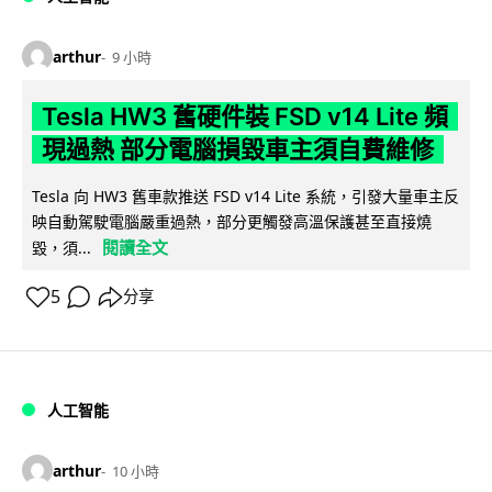
arthur
9 小時
Tesla HW3 舊硬件裝 FSD v14 Lite 頻
現過熱 部分電腦損毀車主須自費維修
Tesla 向 HW3 舊車款推送 FSD v14 Lite 系統，引發大量車主反
映自動駕駛電腦嚴重過熱，部分更觸發高溫保護甚至直接燒
閱讀全文
毀，須...
5
分享
人工智能
arthur
10 小時