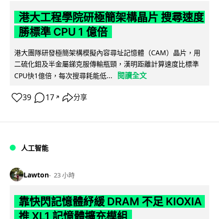
港大工程學院研極簡架構晶片 搜尋速度
勝標準 CPU 1 億倍
港大團隊研發極簡架構模擬內容尋址記憶體（CAM）晶片，用
二硫化鉬及半金屬銻克服傳輸瓶頸，漢明距離計算速度比標準
閱讀全文
CPU快1億倍，每次搜尋耗能低...
39
17
分享
↗
人工智能
Lawton
23 小時
靠快閃記憶體紓緩 DRAM 不足 KIOXIA
推 XL1 記憶體擴充模組