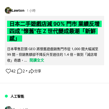
Lawton
1 小時
日本二手遊戲店減 90% 門市 業績反增
四成 "懷舊"在 Z 世代變成最潮「新鮮
感」
日本零售巨頭 GEO 將懷舊遊戲銷售門市從 1,000 間大幅減至
99 間，但銷售額卻不降反升至過往的 1.4 倍。做到「減店增
閱讀全文
收」奇蹟，...
42
2
分享
↗
人工智能