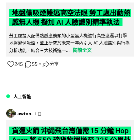
地盤偷吸煙難逃高空法眼 勞工處出動熱
感無人機 擬加 AI 人臉識別精準執法
勞工處投入配備熱感應鏡頭的小型無人機進行高空巡邏以打擊
地盤違例吸煙，並正研究於未來一年內引入 AI 人臉識別與行為
閱讀全文
分析功能，結合三大技術進一...
245
55
分享
↗
人工智能
Lawton
1 日
貨運火箭 沖繩飛台灣僅需 15 分鐘 Hop