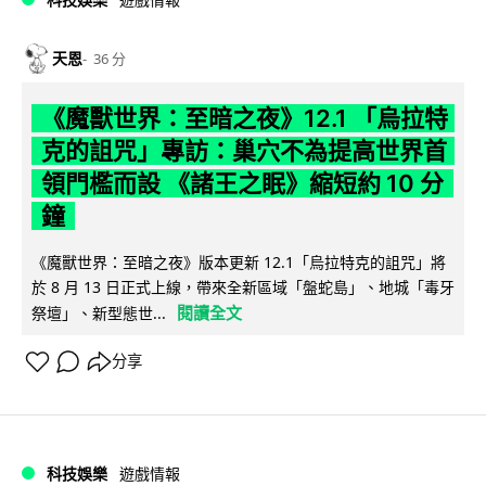
天恩
36 分
《魔獸世界：至暗之夜》12.1 「烏拉特
克的詛咒」專訪：巢穴不為提高世界首
領門檻而設 《諸王之眠》縮短約 10 分
鐘
《魔獸世界：至暗之夜》版本更新 12.1「烏拉特克的詛咒」將
於 8 月 13 日正式上線，帶來全新區域「盤蛇島」、地城「毒牙
閱讀全文
祭壇」、新型態世...
分享
科技娛樂
遊戲情報