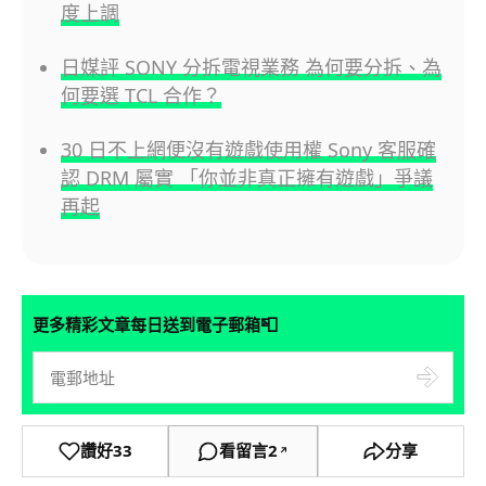
度上調
日媒評 SONY 分拆電視業務 為何要分拆、為
何要選 TCL 合作？
30 日不上網便沒有遊戲使用權 Sony 客服確
認 DRM 屬實 「你並非真正擁有遊戲」爭議
再起
📮
更多精彩文章每日送到電子郵箱
讚好
33
看留言
2
分享
↗