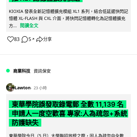
KIOXIA 發表全新記憶體擴充模組 XL1 系列，結合低延遲快閃記
憶體 XL-FLASH 與 CXL 介面，將快閃記憶體轉化為記憶體擴充
閱讀全文
方...
83
5
分享
↗
商業科技
資訊保安
Lawton
23 小時
東華學院誤發取錄電郵 全數 11,139 名
申請人一度空歡喜 專家:人為疏忽+系統
防護缺失
東華學院今日（5 日）大學聯招放榜之際，因人為疏忽向全數