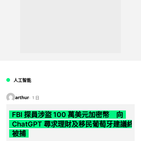
人工智能
arthur
1 日
FBI 探員涉盜 100 萬美元加密幣 向
ChatGPT 尋求理財及移民葡萄牙建議終
被捕