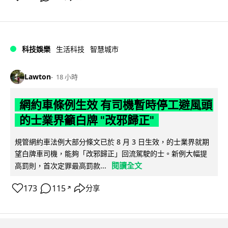
科技娛樂
生活科技
智慧城市
Lawton
18 小時
網約車條例生效 有司機暫時停工避風頭
的士業界籲白牌 "改邪歸正"
規管網約車法例大部分條文已於 8 月 3 日生效，的士業界就期
望白牌車司機，能夠「改邪歸正」回流駕駛的士。新例大幅提
閱讀全文
高罰則，首次定罪最高罰款...
173
115
分享
↗