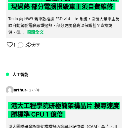
現過熱 部分電腦損毀車主須自費維修
Tesla 向 HW3 舊車款推送 FSD v14 Lite 系統，引發大量車主反
映自動駕駛電腦嚴重過熱，部分更觸發高溫保護甚至直接燒
閱讀全文
毀，須...
1
分享
人工智能
arthur
2 小時
港大工程學院研極簡架構晶片 搜尋速度
勝標準 CPU 1 億倍
港大團隊研發極簡架構模擬內容尋址記憶體（CAM）晶片，用