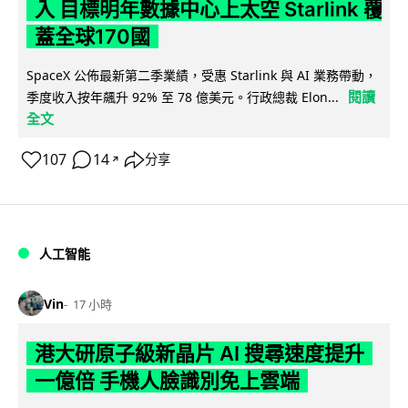
入 目標明年數據中心上太空 Starlink 覆
蓋全球170國
SpaceX 公佈最新第二季業績，受惠 Starlink 與 AI 業務帶動，
閱讀
季度收入按年飆升 92% 至 78 億美元。行政總裁 Elon...
全文
107
14
分享
↗
人工智能
Vin
17 小時
港大研原子級新晶片 AI 搜尋速度提升
一億倍 手機人臉識別免上雲端