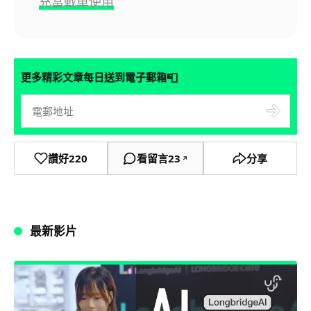
充當戰車使用
📮
更多精彩文章每日送到電子郵箱
讚好
220
看留言
23
分享
↗
最新影片