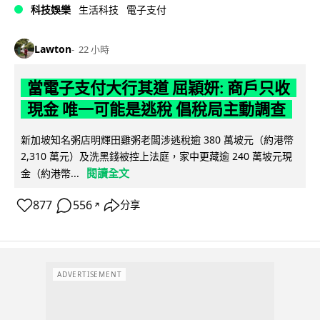
科技娛樂
生活科技
電子支付
Lawton
22 小時
當電子支付大行其道 屈穎妍: 商戶只收
現金 唯一可能是逃稅 倡稅局主動調查
新加坡知名粥店明輝田雞粥老闆涉逃稅逾 380 萬坡元（約港幣
2,310 萬元）及洗黑錢被控上法庭，家中更藏逾 240 萬坡元現
閱讀全文
金（約港幣...
877
556
分享
↗
ADVERTISEMENT