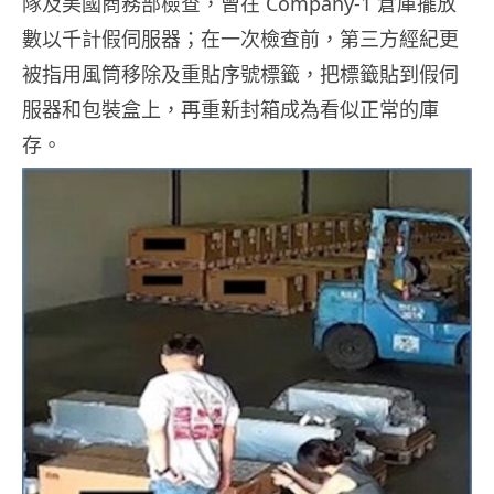
隊及美國商務部檢查，曾在 Company-1 倉庫擺放
數以千計假伺服器；在一次檢查前，第三方經紀更
被指用風筒移除及重貼序號標籤，把標籤貼到假伺
服器和包裝盒上，再重新封箱成為看似正常的庫
存。