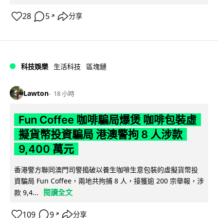
28
5
分享
↗
科技娛樂
生活科技
區塊鏈
Lawton
18 小時
Fun Coffee 咖啡騙局爆煲 咖啡包裝虛
擬貨幣投資騙局 港澳警拘 8 人涉款
9,400 萬元
香港警方聯同澳門司警搗破以養生咖啡生意包裝的虛擬貨幣投
資騙局 Fun Coffee，兩地共拘捕 8 人，接獲逾 200 宗舉報，涉
閱讀全文
款 9,4...
109
9
分享
↗