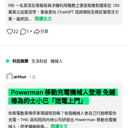
FBI 一名資深反情報探員涉嫌利用職務之便盜取敵對國家近 100
萬美元加密貨幣，事後更向 ChatGPT 諮詢理財及移民葡萄牙方
閱讀全文
案，最終因...
22
1
分享
↗
科技娛樂
生活科技
機械人
arthur
1 日
Powerman 移動充電機械人登港 免鋪
樁為的士小巴「送電上門」
你架電動車喺停車場搵唔到樁？有個機械人會自己行過嚟幫你
充電。THEi 高科院同內地公司研發出 Powerman 移動充電機
閱讀全文
械人，唔使鋪線裝樁...