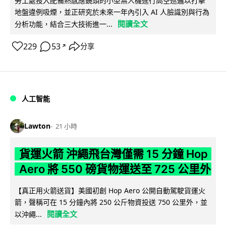
勞工處投入配備熱感應鏡頭的小型無人機進行高空巡邏以打擊
地盤違例吸煙，並正研究於未來一年內引入 AI 人臉識別與行為
閱讀全文
分析功能，結合三大技術進一...
229
53
分享
↗
人工智能
Lawton
21 小時
貨運火箭 沖繩飛台灣僅需 15 分鐘 Hop
Aero 將 550 磅貨物運送至 725 公里外
【真正用火箭送貨】美國初創 Hop Aero 公開自動駕駛貨運火
箭，聲稱可在 15 分鐘內將 250 公斤物資投送 750 公里外，並
閱讀全文
以沖繩...