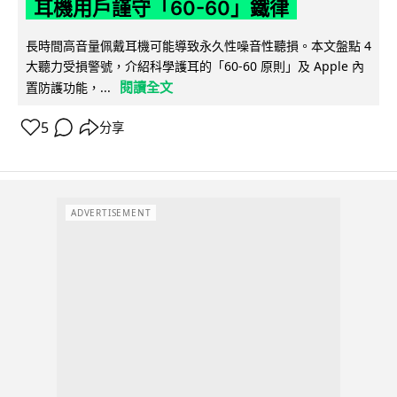
耳機用戶謹守「60-60」鐵律
長時間高音量佩戴耳機可能導致永久性噪音性聽損。本文盤點 4
大聽力受損警號，介紹科學護耳的「60-60 原則」及 Apple 內
閱讀全文
置防護功能，...
5
分享
ADVERTISEMENT