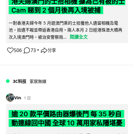
港夫婦澳門的士拾相機 據為己有被的士
Cam 睇到 2 個月後再入境被捕
一對香港夫婦今年 5 月遊澳門乘的士拾獲他人遺留相機及電
池，拾遺不報並帶返香港自用。兩人本月 2 日經港珠澳大橋再
閱讀全文
次入境澳門時，被治安警察局...
506
73
分享
↗
3C科技
家居無線
Vin
1 日
逾 20 款平價路由器爆後門 每 35 秒自
動連線回中國 全球 10 萬用家私隱堪憂