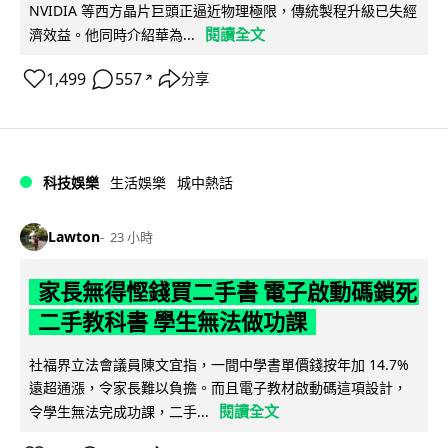
NVIDIA 等西方晶片巨頭正逼近物理極限，傳統製程升級已失經
閱讀全文
濟效益。他同時介紹華為...
1,499
557
分享
↗
科技娛樂
生活娛樂
城中熱話
Lawton
23 小時
家長無得慳錢買二手書 電子啟動碼鎖死
二手教科書 學生無法做功課
社福界立法會議員陳文宜指，一間中學書單價錢按年加 14.7%
遠超通漲，令家長難以負擔。而且電子教材啟動碼這項設計，
閱讀全文
令學生無法完成功課，二手...