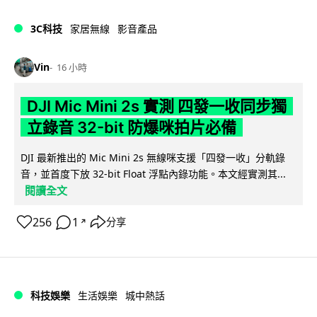
3C科技
家居無線
影音產品
Vin
16 小時
DJI Mic Mini 2s 實測 四發一收同步獨
立錄音 32-bit 防爆咪拍片必備
DJI 最新推出的 Mic Mini 2s 無線咪支援「四發一收」分軌錄
音，並首度下放 32-bit Float 浮點內錄功能。本文經實測其...
閱讀全文
256
1
分享
↗
科技娛樂
生活娛樂
城中熱話