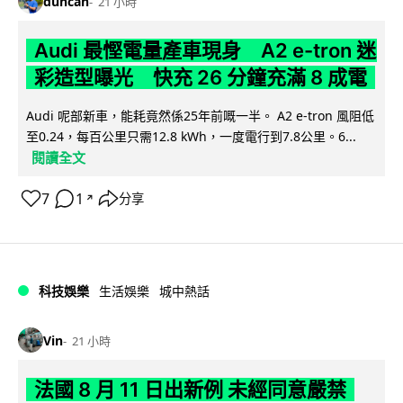
duncan
21 小時
Audi 最慳電量產車現身 A2 e-tron 迷
彩造型曝光 快充 26 分鐘充滿 8 成電
Audi 呢部新車，能耗竟然係25年前嘅一半。 A2 e-tron 風阻低
至0.24，每百公里只需12.8 kWh，一度電行到7.8公里。6...
閱讀全文
7
1
分享
↗
科技娛樂
生活娛樂
城中熱話
Vin
21 小時
法國 8 月 11 日出新例 未經同意嚴禁