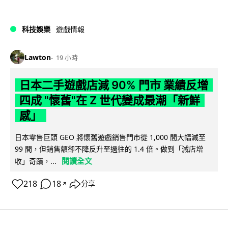
科技娛樂
遊戲情報
Lawton
19 小時
日本二手遊戲店減 90% 門市 業績反增
四成 "懷舊"在 Z 世代變成最潮「新鮮
感」
日本零售巨頭 GEO 將懷舊遊戲銷售門市從 1,000 間大幅減至
99 間，但銷售額卻不降反升至過往的 1.4 倍。做到「減店增
閱讀全文
收」奇蹟，...
218
18
分享
↗