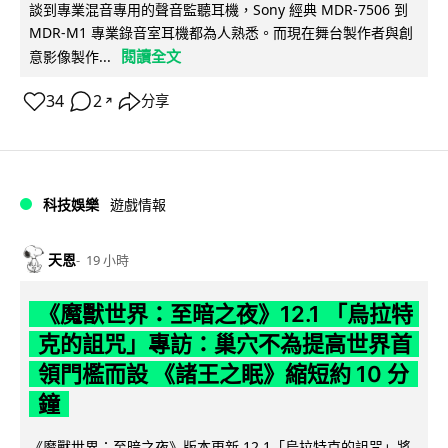
談到專業混音專用的聲音監聽耳機，Sony 經典 MDR-7506 到
MDR-M1 專業錄音室耳機都為人熟悉。而現在舞台製作者與創
閱讀全文
意影像製作...
34
2
分享
↗
科技娛樂
遊戲情報
天恩
19 小時
《魔獸世界：至暗之夜》12.1 「烏拉特
克的詛咒」專訪：巢穴不為提高世界首
領門檻而設 《諸王之眠》縮短約 10 分
鐘
《魔獸世界：至暗之夜》版本更新 12.1「烏拉特克的詛咒」將