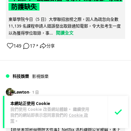
防護缺失
東華學院今日（5 日）大學聯招放榜之際，因人為疏忽向全數
11,139 名課程申請人錯誤發出取錄通知電郵，令大批考生一度
閱讀全文
以為獲得學位取錄，事...
149
17
分享
↗
科技娛樂
影視娛樂
Lawton
1 日
本網站正使用 Cookie
Nicolas Cage 主演未上映電影 Netflix
我們使用 Cookie 改善網站體驗。 繼續使用
我們的網站即表示您同意我們的
Cookie 政
遺失未加密母帶 被索償 8.19 億港元
策
。
【唔見未加密母帶咁大件事】Netflix 洛杉磯辦公室被竊，未上