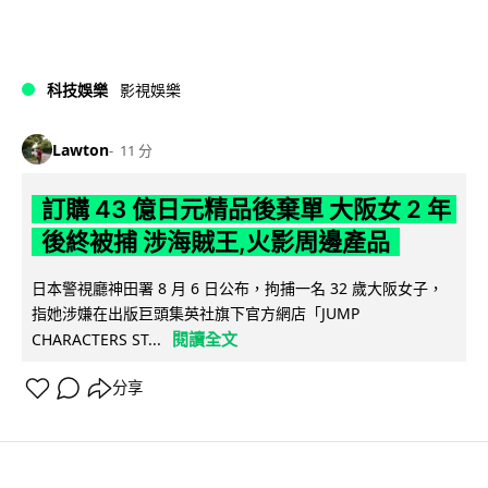
科技娛樂
影視娛樂
Lawton
11 分
訂購 43 億日元精品後棄單 大阪女 2 年
後終被捕 涉海賊王,火影周邊產品
日本警視廳神田署 8 月 6 日公布，拘捕一名 32 歲大阪女子，
指她涉嫌在出版巨頭集英社旗下官方網店「JUMP
閱讀全文
CHARACTERS ST...
分享