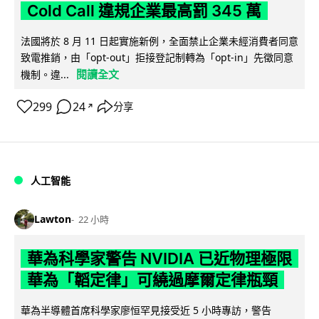
Cold Call 違規企業最高罰 345 萬
法國將於 8 月 11 日起實施新例，全面禁止企業未經消費者同意
致電推銷，由「opt-out」拒接登記制轉為「opt-in」先徵同意
閱讀全文
機制。違...
299
24
分享
↗
人工智能
Lawton
22 小時
華為科學家警告 NVIDIA 已近物理極限
華為「韜定律」可繞過摩爾定律瓶頸
華為半導體首席科學家廖恒罕見接受近 5 小時專訪，警告