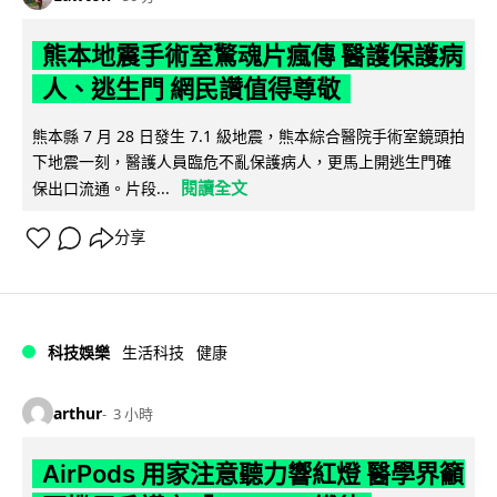
熊本地震手術室驚魂片瘋傳 醫護保護病
人、逃生門 網民讚值得尊敬
熊本縣 7 月 28 日發生 7.1 級地震，熊本綜合醫院手術室鏡頭拍
下地震一刻，醫護人員臨危不亂保護病人，更馬上開逃生門確
閱讀全文
保出口流通。片段...
分享
科技娛樂
生活科技
健康
arthur
3 小時
AirPods 用家注意聽力響紅燈 醫學界籲