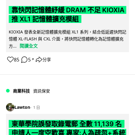
靠快閃記憶體紓緩 DRAM 不足 KIOXIA
推 XL1 記憶體擴充模組
KIOXIA 發表全新記憶體擴充模組 XL1 系列，結合低延遲快閃記
憶體 XL-FLASH 與 CXL 介面，將快閃記憶體轉化為記憶體擴充
閱讀全文
方...
85
5
分享
↗
商業科技
資訊保安
Lawton
1 日
東華學院誤發取錄電郵 全數 11,139 名
申請人一度空歡喜 專家:人為疏忽+系統