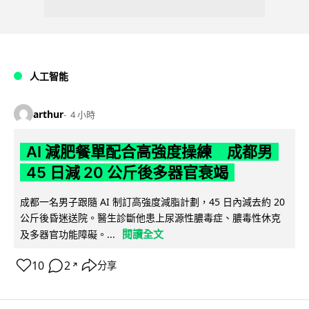
人工智能
arthur
4 小時
AI 減肥餐單配合高強度操練 成都男
45 日減 20 公斤後多器官衰竭
成都一名男子跟隨 AI 制訂高強度減脂計劃，45 日內減去約 20
公斤後昏迷送院。醫生診斷他患上尿源性膿毒症、膿毒性休克
閱讀全文
及多器官功能障礙。...
10
2
分享
↗