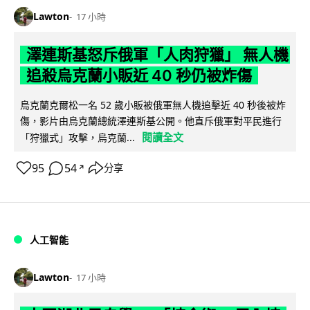
Lawton
17 小時
澤連斯基怒斥俄軍「人肉狩獵」 無人機
追殺烏克蘭小販近 40 秒仍被炸傷
烏克蘭克爾松一名 52 歲小販被俄軍無人機追擊近 40 秒後被炸
傷，影片由烏克蘭總統澤連斯基公開。他直斥俄軍對平民進行
閱讀全文
「狩獵式」攻擊，烏克蘭...
95
54
分享
↗
人工智能
Lawton
17 小時