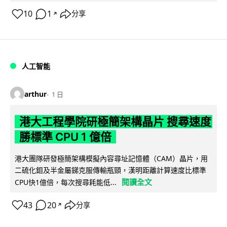
10
1
分享
↗
人工智能
arthur
1 日
港大工程學院研極簡架構晶片 搜尋速度
勝標準 CPU 1 億倍
港大團隊研發極簡架構模擬內容尋址記憶體（CAM）晶片，用
二硫化鉬及半金屬銻克服傳輸瓶頸，漢明距離計算速度比標準
閱讀全文
CPU快1億倍，每次搜尋耗能低...
43
20
分享
↗