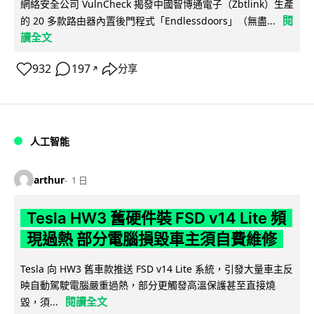
網絡安全公司 VulnCheck 揭發中國智博通電子（Zbtlink）生產
閱
的 20 多款路由器內置後門程式「Endlessdoors」（無盡...
讀全文
932
197
分享
↗
人工智能
arthur
1 日
Tesla HW3 舊硬件裝 FSD v14 Lite 頻
現過熱 部分電腦損毀車主須自費維修
Tesla 向 HW3 舊車款推送 FSD v14 Lite 系統，引發大量車主反
映自動駕駛電腦嚴重過熱，部分更觸發高溫保護甚至直接燒
閱讀全文
毀，須...