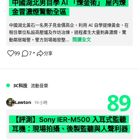
中國湖北男自學 AI 「煉金術」 屋內煉
金冒濃煙驚動全區
中國湖北黃石一名男子見金價高企，利用 AI 自學提煉黃金，在
租住單位私設高壓爐及作坊冶煉，過程產生大量刺鼻濃煙，驚
閱讀全文
動鄰居報警。警方到場揭發整...
99
7
分享
↗
3C科技
流動音樂
89
Lawton
19 小時
【評測】Sony IER-M500 入耳式監聽
耳機：現場拍攝、後製監聽與人聲利器