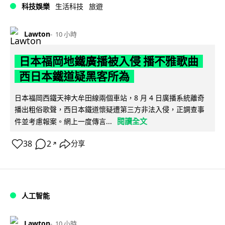
科技娛樂
生活科技
旅遊
Lawton
10 小時
日本福岡地鐵廣播被入侵 播不雅歌曲
西日本鐵道疑黑客所為
日本福岡西鐵天神大牟田線兩個車站，8 月 4 日廣播系統離奇
播出粗俗歌聲，西日本鐵道懷疑遭第三方非法入侵，正調查事
閱讀全文
件並考慮報案。網上一度傳言...
38
2
分享
↗
人工智能
Lawton
10 小時