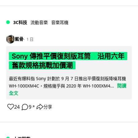
3C科技
流動音樂
音樂耳機
藍骨
1 日
Sony 傳推平價復刻版耳筒 沿用六年
舊款規格挑戰加價潮
最近有爆料指 Sony 計劃於 9 月 7 日推出平價復刻版降噪耳機
閱讀
WH-1000XM4C，規格幾乎與 2020 年 WH-1000XM4...
全文
24
9
分享
↗