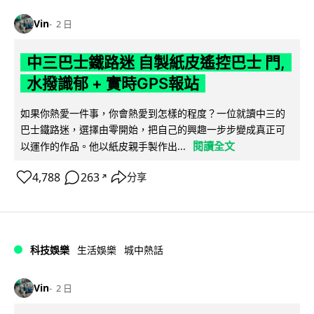
Vin
2 日
中三巴士鐵路迷 自製紙皮遙控巴士 門,
水撥識郁 + 實時GPS報站
如果你熱愛一件事，你會熱愛到怎樣的程度？一位就讀中三的
巴士鐵路迷，選擇由零開始，把自己的興趣一步步變成真正可
閱讀全文
以運作的作品。他以紙皮親手製作出...
4,788
263
分享
↗
科技娛樂
生活娛樂
城中熱話
Vin
2 日