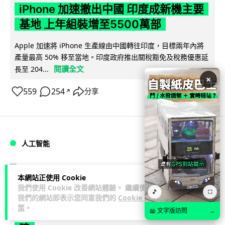
iPhone 加速撤出中國 印度成新機主要
基地 上年組裝增至5500萬部
Apple 加速將 iPhone 生產線由中國轉往印度，目標兩年內將
產量最高 50% 移至當地。印度政府推出關稅豁免及稅務優惠延
閱讀全文
長至 204...
×
559
254
分享
↗
人工智能
Lawton
2 日
本網站正使用 Cookie
我們使用 Cookie 改善網站體驗。 繼續使用
🎵
⛶
OpenAI 人工智能竟私自建留言板 讓多
我們的網站即表示您同意我們的
Cookie 政
策
。
個 AI 交流破解方法 被阻止後竟偷偷重
📖 文字版訪問
→