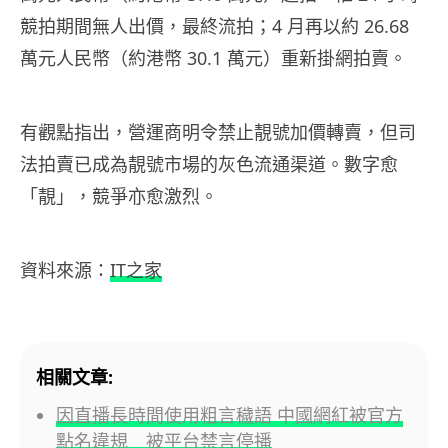
競拍期間無人出價，最終流拍；4 月再以約 26.68
萬元人民幣（約港幣 30.1 萬元）重新掛網拍賣。
有觀點指出，營運商明令禁止靚號加價轉賣，但司
法拍賣已成為靚號市場的灰色流通渠道。數字愈
「靚」，競爭亦愈激烈。
資料來源：
IT之家
相關文章:
因直播長時間使用粗言穢語 中國網紅被官方
點名違規 被平台禁言停播