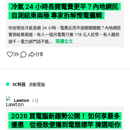
冷氣 24 小時長開電費更平？內地網民
自測結果兩極 專家拆解慳電邏輯
你信唔信冷氣長開 24 小時，電費反而平過開開關關？內地網民
實測結果兩極，有人一個月電費只需 118 元人民幣，有人飆到
閱讀全文
過千。電力部門話不能...
39
分享
3C科技
流動電腦
Lawton
2 日
2026 買電腦新趨勢公開！ 如何享最多
優惠 從極致便攜到電競標竿 揀選啱你