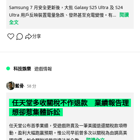
Samsung 7 月安全更新後，大批 Galaxy S25 Ultra 及 S24
閱讀
Ultra 用戶反映裝置電量急跌、發熱甚至充電變慢。有...
全文
分享
科技娛樂
遊戲情報
藍骨
58 分
任天堂多收關稅不作退款 業績報告理
想卻惹集體訴訟
任天堂公布首季業績，受遊戲熱賣及一筆美國退還關稅款項帶
動，盈利大幅跑贏預期。惟公司早前曾多次以關稅為由調高美