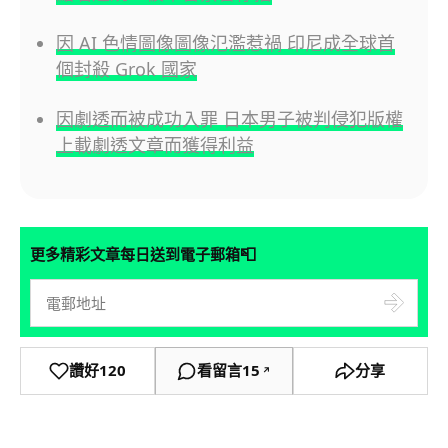
因 AI 色情圖像圖像氾濫惹禍 印尼成全球首
個封殺 Grok 國家
因劇透而被成功入罪 日本男子被判侵犯版權
上載劇透文章而獲得利益
📮
更多精彩文章每日送到電子郵箱
讚好
120
看留言
15
分享
↗