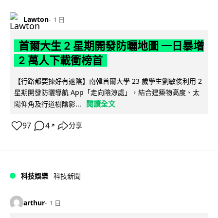
Lawton
1 日
首爾大生 2 星期開發防曬地圖 一日暴增
2 萬人下載衝榜首
【行路都要揀好有遮陰】南韓首爾大學 23 歲學生劉敏俊利用 2
星期開發防曬導航 App「走向陰涼處」，結合建築物高度、太
閱讀全文
陽仰角及行道樹陰影...
97
4
分享
↗
科技娛樂
科技新聞
arthur
1 日