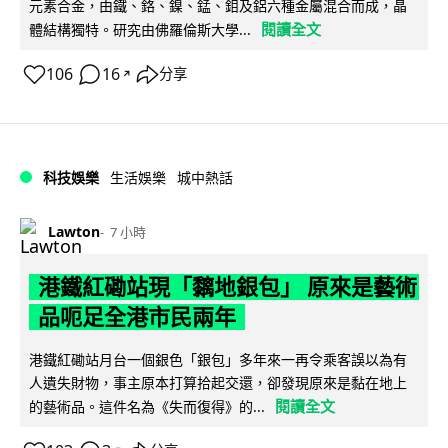
元素合金，由鐵、鉻、鎳、錳、鉬及鋁六種金屬混合而成，晶
閱讀全文
體結構獨特。研究由佛羅倫斯大學...
106
16
分享
↗
科技娛樂
生活娛樂
城中熱話
Lawton
7 小時
港鐵紅磡站現「黐地銀包」 原來是藝術
品呃足全港市民兩年
港鐵紅磡站月台一個銀色「銀包」多年來一再令乘客誤以為有
人遺失財物，事主原本打算拾起交還，卻發現原來是黏在地上
閱讀全文
的藝術品。這件名為《失而復得》的...