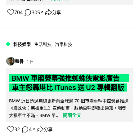
704
305
分享
↗
科技娛樂
生活科技
汽車科技
藍骨
1 日
BMW 車廂熒幕強推蜘蛛俠電影廣告
車主怒轟堪比 iTunes 送 U2 專輯翻版
BMW 近日透過無線更新向全球逾 70 個市場車輛中控熒幕推送
《蜘蛛俠：英雄重生》宣傳動畫，啟動車輛即彈出通知，觸發
閱讀全文
大批車主不滿。BMW 早...
32
4
分享
↗