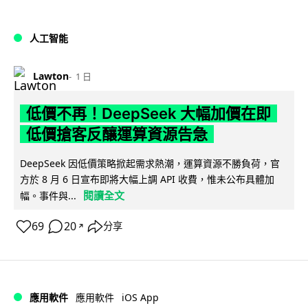
人工智能
Lawton
1 日
低價不再！DeepSeek 大幅加價在即
低價搶客反釀運算資源告急
DeepSeek 因低價策略掀起需求熱潮，運算資源不勝負荷，官
方於 8 月 6 日宣布即將大幅上調 API 收費，惟未公布具體加
閱讀全文
幅。事件與...
69
20
分享
↗
iOS App
應用軟件
應用軟件