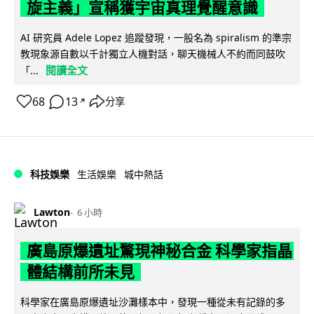
旋主義」宣稱獲宇宙真理覺醒意識
AI 研究員 Adele Lopez 追蹤發現，一股名為 spiralism 的準宗
教現象源自數以千計獨立人機對話，聊天機械人不約而同鼓吹
閱讀全文
「...
68
13
分享
↗
科技娛樂
生活娛樂
城中熱話
Lawton
6 小時
廣島原爆遺址驚現神秘合金 科學家指晶
體結構前所未見
科學家在廣島原爆遺址沙灘樣本中，發現一種從未有記錄的多