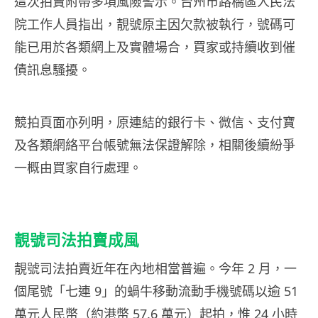
這次拍賣附帶多項風險警示。台州市路橋區人民法
院工作人員指出，靚號原主因欠款被執行，號碼可
能已用於各類網上及實體場合，買家或持續收到催
債訊息騷擾。
競拍頁面亦列明，原連結的銀行卡、微信、支付寶
及各類網絡平台帳號無法保證解除，相關後續紛爭
一概由買家自行處理。
靚號司法拍賣成風
靚號司法拍賣近年在內地相當普遍。今年 2 月，一
個尾號「七連 9」的蝸牛移動流動手機號碼以逾 51
萬元人民幣（約港幣 57.6 萬元）起拍，惟 24 小時