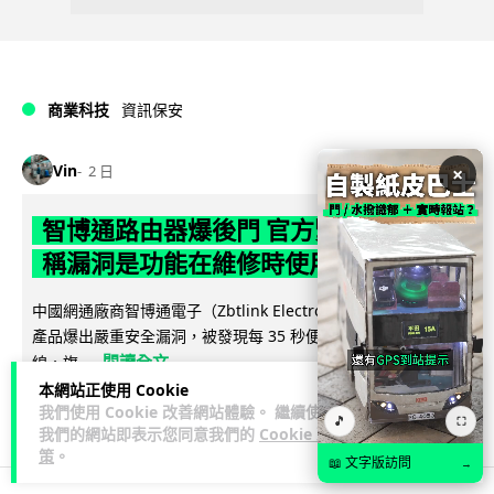
商業科技
資訊保安
Vin
2 日
×
智博通路由器爆後門 官方緊急下架止血
稱漏洞是功能在維修時使用
中國網通廠商智博通電子（Zbtlink Electronics）旗下的路由器
產品爆出嚴重安全漏洞，被發現每 35 秒便會與中國伺服器連
閱讀全文
線，旗...
本網站正使用 Cookie
374
84
分享
我們使用 Cookie 改善網站體驗。 繼續使用
↗
🎵
⛶
我們的網站即表示您同意我們的
Cookie 政
策
。
📖 文字版訪問
→