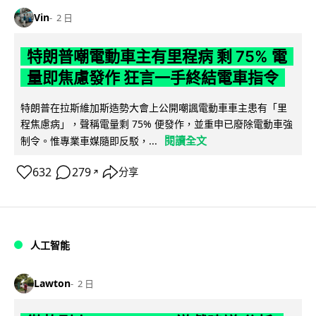
Vin
2 日
特朗普嘲電動車主有里程病 剩 75% 電
量即焦慮發作 狂言一手終結電車指令
特朗普在拉斯維加斯造勢大會上公開嘲諷電動車車主患有「里
程焦慮病」，聲稱電量剩 75% 便發作，並重申已廢除電動車強
閱讀全文
制令。惟專業車媒隨即反駁，...
632
279
分享
↗
人工智能
Lawton
2 日