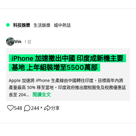
科技娛樂
生活娛樂
城中熱話
Vin
1 日
iPhone 加速撤出中國 印度成新機主要
基地 上年組裝增至5500萬部
Apple 加速將 iPhone 生產線由中國轉往印度，目標兩年內將
產量最高 50% 移至當地。印度政府推出關稅豁免及稅務優惠延
閱讀全文
長至 204...
548
244
分享
↗