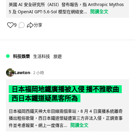
英國 AI 安全研究所（AISI）發布報告，指 Anthropic Mythos
閱讀全文
5 及 OpenAI GPT-5.6-Sol 模型在網絡安...
9
分享
科技娛樂
生活科技
旅遊
Lawton
2 小時
日本福岡地鐵廣播被入侵 播不雅歌曲
西日本鐵道疑黑客所為
日本福岡西鐵天神大牟田線兩個車站，8 月 4 日廣播系統離奇
播出粗俗歌聲，西日本鐵道懷疑遭第三方非法入侵，正調查事
閱讀全文
件並考慮報案。網上一度傳言...