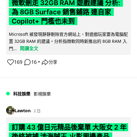
微軟刪走 32GB RAM 遊戲建議 分析:
為 8GB Surface 銷售鋪路 連自家
Copilot+ 門檻也未到
Microsoft 被發現靜靜刪除官方網站上，對遊戲玩家要為電腦配
置 32GB RAM 的建議。分析指微軟同時新推出的 8GB RAM 入
閱讀全文
門...
169
16
分享
↗
科技娛樂
影視娛樂
Lawton
2 日
訂購 43 億日元精品後棄單 大阪女 2 年
後終被捕 涉海賊王,火影周邊產品