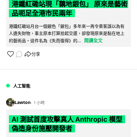
港鐵紅磡站現「黐地銀包」 原來是藝術
品呃足全港市民兩年
港鐵紅磡站月台一個銀色「銀包」多年來一再令乘客誤以為有
人遺失財物，事主原本打算拾起交還，卻發現原來是黏在地上
閱讀全文
的藝術品。這件名為《失而復得》的...
分享
人工智能
Lawton
1 小時
AI 測試首度攻擊真人 Anthropic 模型
偽造身份施壓開發者