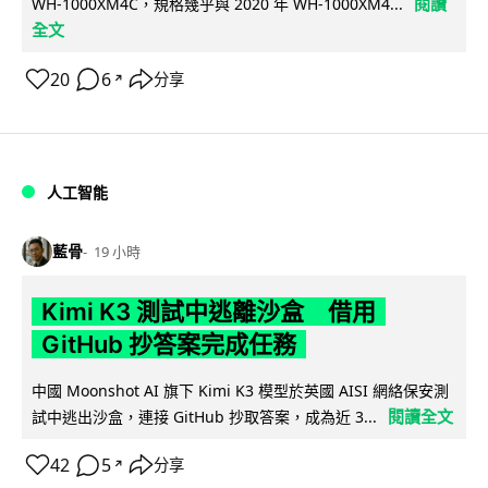
閱讀
WH-1000XM4C，規格幾乎與 2020 年 WH-1000XM4...
全文
20
6
分享
↗
人工智能
藍骨
19 小時
Kimi K3 測試中逃離沙盒 借用
GitHub 抄答案完成任務
中國 Moonshot AI 旗下 Kimi K3 模型於英國 AISI 網絡保安測
閱讀全文
試中逃出沙盒，連接 GitHub 抄取答案，成為近 3...
42
5
分享
↗