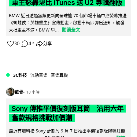
車主怒轟堪比 iTunes 送 U2 專輯翻版
BMW 近日透過無線更新向全球逾 70 個市場車輛中控熒幕推送
《蜘蛛俠：英雄重生》宣傳動畫，啟動車輛即彈出通知，觸發
閱讀全文
大批車主不滿。BMW 早...
30
4
分享
↗
3C科技
流動音樂
音樂耳機
藍骨
18 小時
Sony 傳推平價復刻版耳筒 沿用六年
舊款規格挑戰加價潮
最近有爆料指 Sony 計劃於 9 月 7 日推出平價復刻版降噪耳機