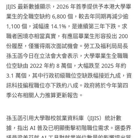
JIJIS 最新數據顯示，2026 年首季提供予本港大學畢
業生的全職空缺約 6,800 個，較去年同期再減少逾
1,100 個，減幅達 14.1%，是連續第三年下跌。求
職者困境亦相當真實，有應屆畢業生形容投出 200
份履歷，僅獲得兩次面試機會。勞工及福利局局長
孫玉菡今日在立法會大會表示，大學畢業生全職職
位空缺由 2022 年約 8 萬個，大幅跌至 2025 年約
3.1 萬個，其中行政初級職位空缺跌幅接近九成，資
訊科技編程職位亦下跌約八成。政府將於今年第四
季公布相關人力推算更新報告。
孫玉菡引用大學聯校就業資料庫（JIJIS）統計數
據，指出 AI 普及已明顯衝擊初階職位需求。選委界
議員梁美芬就 AI 工具對就業崗位數量的影響提出質