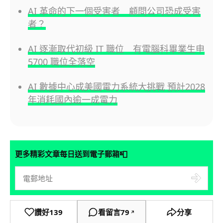
AI 革命的下一個受害者 顧問公司恐成受害
者？
AI 逐漸取代初級 IT 職位 有電腦科畢業生申
5700 職位全落空
AI 數據中心成美國電力系統大挑戰 預計2028
年消耗國內逾一成電力
📮
更多精彩文章每日送到電子郵箱
讚好
139
看留言
79
分享
↗