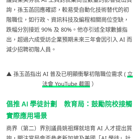
詢，孫玉菡回應確認，較易受自動化技術替代的初
階職位，如行政、資訊科技及編程相關崗位空缺，
跌幅分別接近 90% 及 80%。他亦引述全球數據指
出，超過六成受訪企業預期未來三年會因引入 AI 而
減少招聘初階人員。
▲ 孫玉菡指出 AI 普及已明顯衝擊初階職位需求 (
立
法會 YouTube 截圖
）
倡推 AI 學徒計劃 教育局：鼓勵院校接觸
實際應用場景
商界（第二）界別議員姚祖輝就培育 AI 人才提出質
詢，關注當局會否參考新加坡及美國「AI 學徒」計