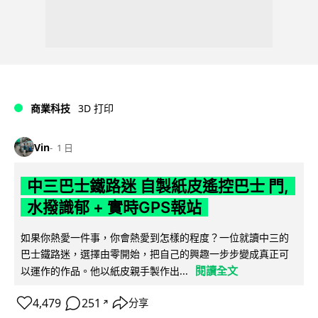
商業科技
3D 打印
Vin
1 日
中三巴士鐵路迷 自製紙皮遙控巴士 門,
水撥識郁 + 實時GPS報站
如果你熱愛一件事，你會熱愛到怎樣的程度？一位就讀中三的
巴士鐵路迷，選擇由零開始，把自己的興趣一步步變成真正可
閱讀全文
以運作的作品。他以紙皮親手製作出...
4,479
251
分享
↗