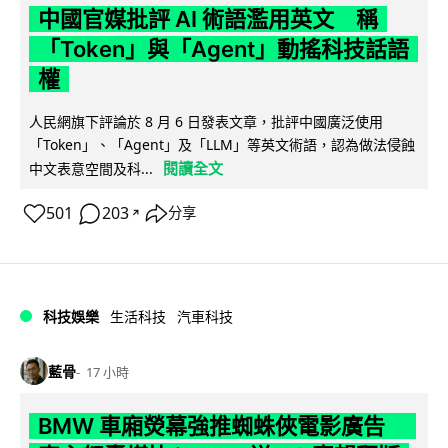
中國官媒批評 AI 術語濫用英文 稱
「Token」與「Agent」動搖科技話語
權
人民網旗下評論於 8 月 6 日發表文章，批評中國廣泛使用
「Token」、「Agent」及「LLM」等英文術語，認為做法侵蝕
閱讀全文
中文表意空間及科...
501
203
分享
↗
科技娛樂
生活科技
汽車科技
藍骨
17 小時
BMW 車廂熒幕強推蜘蛛俠電影廣告