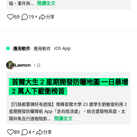
閱讀全文
幅。事件與...
69
19
分享
↗
iOS App
應用軟件
應用軟件
Lawton
1 日
首爾大生 2 星期開發防曬地圖 一日暴增
2 萬人下載衝榜首
【行路都要揀好有遮陰】南韓首爾大學 23 歲學生劉敏俊利用 2
星期開發防曬導航 App「走向陰涼處」，結合建築物高度、太
閱讀全文
陽仰角及行道樹陰影...
89
4
分享
↗