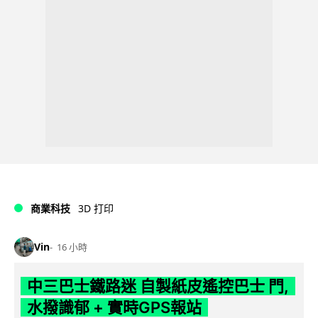
商業科技
3D 打印
Vin
16 小時
中三巴士鐵路迷 自製紙皮遙控巴士 門,
水撥識郁 + 實時GPS報站