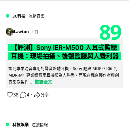
3C科技
流動音樂
89
Lawton
1 日
【評測】Sony IER-M500 入耳式監聽
耳機：現場拍攝、後製監聽與人聲利器
談到專業混音專用的聲音監聽耳機，Sony 經典 MDR-7506 到
MDR-M1 專業錄音室耳機都為人熟悉。而現在舞台製作者與創
閱讀全文
意影像製作...
38
4
分享
↗
科技娛樂
遊戲情報