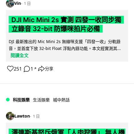
Vin
1 日
DJI Mic Mini 2s 實測 四發一收同步獨
立錄音 32-bit 防爆咪拍片必備
DJI 最新推出的 Mic Mini 2s 無線咪支援「四發一收」分軌錄
音，並首度下放 32-bit Float 浮點內錄功能。本文經實測其...
閱讀全文
251
1
分享
↗
科技娛樂
生活娛樂
城中熱話
Lawton
1 日
澤連斯基怒斥俄軍「人肉狩獵」 無人機