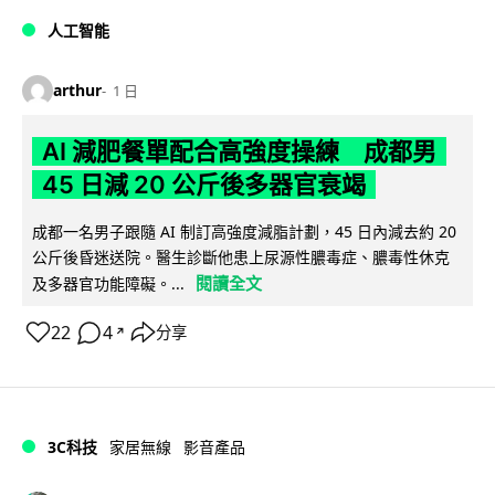
人工智能
arthur
1 日
AI 減肥餐單配合高強度操練 成都男
45 日減 20 公斤後多器官衰竭
成都一名男子跟隨 AI 制訂高強度減脂計劃，45 日內減去約 20
公斤後昏迷送院。醫生診斷他患上尿源性膿毒症、膿毒性休克
閱讀全文
及多器官功能障礙。...
22
4
分享
↗
3C科技
家居無線
影音產品