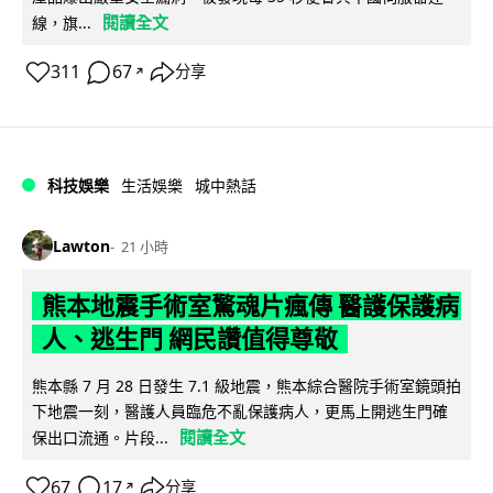
閱讀全文
線，旗...
311
67
分享
↗
科技娛樂
生活娛樂
城中熱話
Lawton
21 小時
熊本地震手術室驚魂片瘋傳 醫護保護病
人、逃生門 網民讚值得尊敬
熊本縣 7 月 28 日發生 7.1 級地震，熊本綜合醫院手術室鏡頭拍
下地震一刻，醫護人員臨危不亂保護病人，更馬上開逃生門確
閱讀全文
保出口流通。片段...
67
17
分享
↗