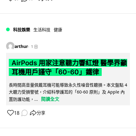
科技娛樂
生活科技
健康
arthur
1 日
AirPods 用家注意聽力響紅燈 醫學界籲
耳機用戶謹守「60-60」鐵律
長時間高音量佩戴耳機可能導致永久性噪音性聽損。本文盤點 4
大聽力受損警號，介紹科學護耳的「60-60 原則」及 Apple 內
閱讀全文
置防護功能，...
18
分享