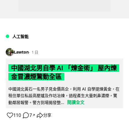
人工智能
Lawton
1 日
中國湖北男自學 AI 「煉金術」 屋內煉
金冒濃煙驚動全區
中國湖北黃石一名男子見金價高企，利用 AI 自學提煉黃金，在
租住單位私設高壓爐及作坊冶煉，過程產生大量刺鼻濃煙，驚
閱讀全文
動鄰居報警。警方到場揭發整...
110
7
分享
↗