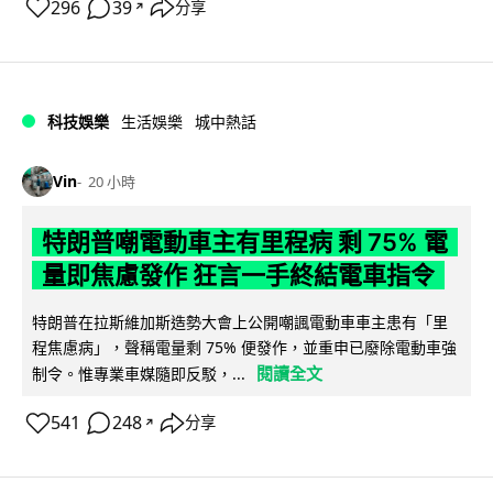
296
39
分享
↗
科技娛樂
生活娛樂
城中熱話
Vin
20 小時
特朗普嘲電動車主有里程病 剩 75% 電
量即焦慮發作 狂言一手終結電車指令
特朗普在拉斯維加斯造勢大會上公開嘲諷電動車車主患有「里
程焦慮病」，聲稱電量剩 75% 便發作，並重申已廢除電動車強
閱讀全文
制令。惟專業車媒隨即反駁，...
541
248
分享
↗