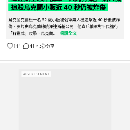
追殺烏克蘭小販近 40 秒仍被炸傷
烏克蘭克爾松一名 52 歲小販被俄軍無人機追擊近 40 秒後被炸
傷，影片由烏克蘭總統澤連斯基公開。他直斥俄軍對平民進行
閱讀全文
「狩獵式」攻擊，烏克蘭...
111
41
分享
↗
ADVERTISEMENT