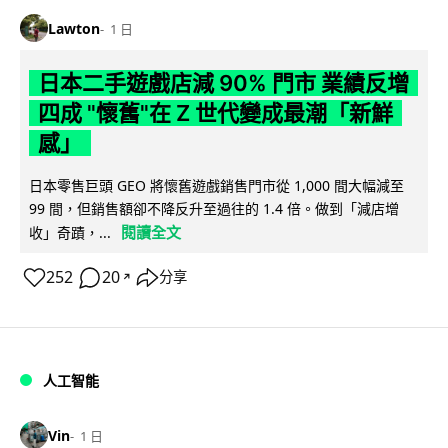
Lawton
1 日
日本二手遊戲店減 90% 門市 業績反增
四成 "懷舊"在 Z 世代變成最潮「新鮮
感」
日本零售巨頭 GEO 將懷舊遊戲銷售門市從 1,000 間大幅減至
99 間，但銷售額卻不降反升至過往的 1.4 倍。做到「減店增
閱讀全文
收」奇蹟，...
252
20
分享
↗
人工智能
Vin
1 日