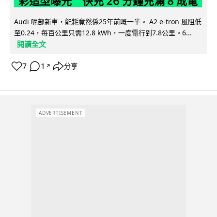
彩造型曝光 快充 26 分鐘充滿 8 成電
Audi 呢部新車，能耗竟然係25年前嘅一半。 A2 e-tron 風阻低
至0.24，每百公里只需12.8 kWh，一度電行到7.8公里。6...
閱讀全文
7
1
分享
↗
ADVERTISEMENT