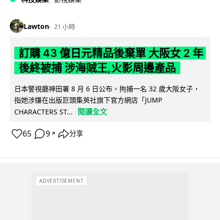
Lawton
21 小時
訂購 43 億日元精品後棄單 大阪女 2 年
後終被捕 涉海賊王,火影周邊產品
日本警視廳神田署 8 月 6 日公布，拘捕一名 32 歲大阪女子，
指她涉嫌在出版巨頭集英社旗下官方網店「JUMP
閱讀全文
CHARACTERS ST...
65
9
分享
↗
ADVERTISEMENT