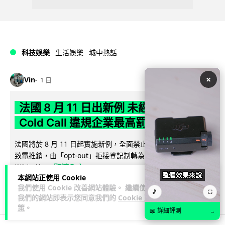
科技娛樂
生活娛樂
城中熱話
×
Vin
1 日
法國 8 月 11 日出新例 未經同意嚴禁
Cold Call 違規企業最高罰 345 萬
法國將於 8 月 11 日起實施新例，全面禁止企業未經消費者同意
致電推銷，由「opt-out」拒接登記制轉為「opt-in」先徵同意
閱讀全文
機制。違...
本網站正使用 Cookie
我們使用 Cookie 改善網站體驗。 繼續使用
352
26
分享
↗
🎵
⛶
我們的網站即表示您同意我們的
Cookie 政
策
。
📖 詳細評測
→