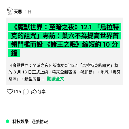
天恩
1 日
《魔獸世界：至暗之夜》12.1 「烏拉特
克的詛咒」專訪：巢穴不為提高世界首
領門檻而設 《諸王之眠》縮短約 10 分
鐘
《魔獸世界：至暗之夜》版本更新 12.1「烏拉特克的詛咒」將
於 8 月 13 日正式上線，帶來全新區域「盤蛇島」、地城「毒牙
閱讀全文
祭壇」、新型態世...
116
分享
科技娛樂
遊戲情報