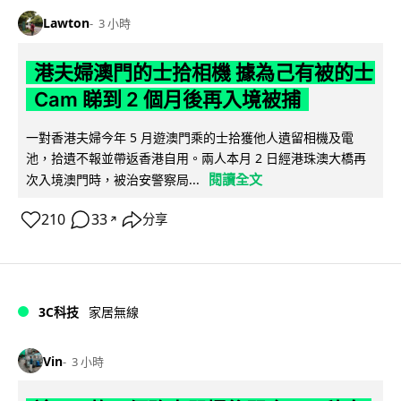
Lawton
3 小時
港夫婦澳門的士拾相機 據為己有被的士
Cam 睇到 2 個月後再入境被捕
一對香港夫婦今年 5 月遊澳門乘的士拾獲他人遺留相機及電
池，拾遺不報並帶返香港自用。兩人本月 2 日經港珠澳大橋再
閱讀全文
次入境澳門時，被治安警察局...
210
33
分享
↗
3C科技
家居無線
Vin
3 小時