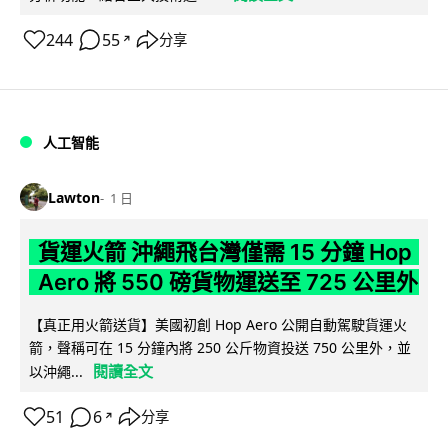
244
55
分享
↗
人工智能
Lawton
1 日
貨運火箭 沖繩飛台灣僅需 15 分鐘 Hop
Aero 將 550 磅貨物運送至 725 公里外
【真正用火箭送貨】美國初創 Hop Aero 公開自動駕駛貨運火
箭，聲稱可在 15 分鐘內將 250 公斤物資投送 750 公里外，並
閱讀全文
以沖繩...
51
6
分享
↗