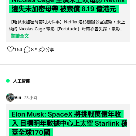
遺失未加密母帶 被索償 8.19 億港元
【唔見未加密母帶咁大件事】Netflix 洛杉磯辦公室被竊，未上
映的 Nicolas Cage 電影《Fortitude》母帶亦告失蹤。電影...
閱讀全文
164
8
分享
↗
人工智能
Vin
23 小時
Elon Musk: SpaceX 將挑戰萬億年收
入 目標明年數據中心上太空 Starlink 覆
蓋全球170國