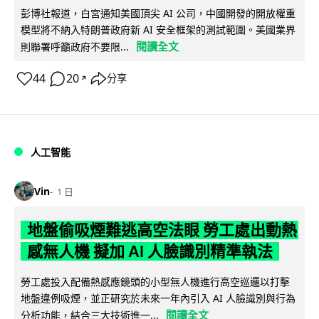
彭博社報道，白宮通知美國頂尖 AI 公司，中國開發的開放權重
模型將不納入特朗普政府新 AI 安全框架的測試範圍。美國業界
閱讀全文
則聯署呼籲政府不要限...
44
20
分享
↗
人工智能
Vin
1 日
地盤偷吸煙難逃高空法眼 勞工處出動熱
感無人機 擬加 AI 人臉識別精準執法
勞工處投入配備熱感應鏡頭的小型無人機進行高空巡邏以打擊
地盤違例吸煙，並正研究於未來一年內引入 AI 人臉識別與行為
閱讀全文
分析功能，結合三大技術進一...