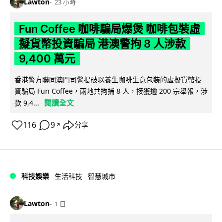
Lawton
23 小時
Fun Coffee 咖啡騙局爆煲 咖啡包裝虛
擬貨幣投資騙局 港澳警拘 8 人涉款
9,400 萬元
香港警方聯同澳門司警搗破以養生咖啡生意包裝的虛擬貨幣投
資騙局 Fun Coffee，兩地共拘捕 8 人，接獲逾 200 宗舉報，涉
閱讀全文
款 9,4...
116
9
分享
↗
科技娛樂
生活科技
智慧城市
Lawton
1 日