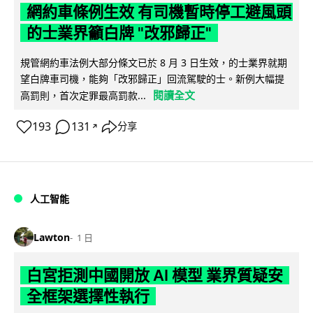
網約車條例生效 有司機暫時停工避風頭
的士業界籲白牌 "改邪歸正"
規管網約車法例大部分條文已於 8 月 3 日生效，的士業界就期
望白牌車司機，能夠「改邪歸正」回流駕駛的士。新例大幅提
閱讀全文
高罰則，首次定罪最高罰款...
193
131
分享
↗
人工智能
Lawton
1 日
白宮拒測中國開放 AI 模型 業界質疑安
全框架選擇性執行