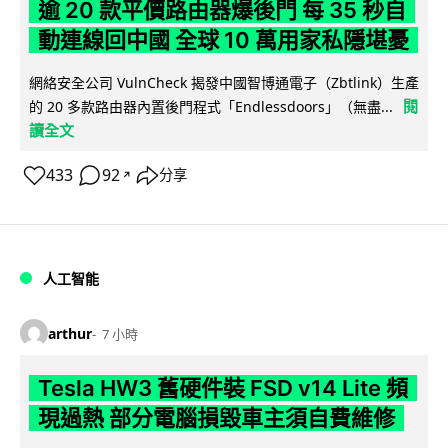
逾 20 款平價路由器爆後門 每 35 秒自
動連線回中國 全球 10 萬用家私隱堪憂
網絡安全公司 VulnCheck 揭發中國智博通電子（Zbtlink）生產
閱
的 20 多款路由器內置後門程式「Endlessdoors」（無盡...
讀全文
433
92
分享
↗
人工智能
arthur
7 小時
Tesla HW3 舊硬件裝 FSD v14 Lite 頻
現過熱 部分電腦損毀車主須自費維修