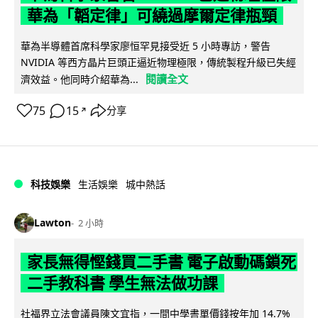
華為「韜定律」可繞過摩爾定律瓶頸
華為半導體首席科學家廖恒罕見接受近 5 小時專訪，警告
NVIDIA 等西方晶片巨頭正逼近物理極限，傳統製程升級已失經
閱讀全文
濟效益。他同時介紹華為...
75
15
分享
↗
科技娛樂
生活娛樂
城中熱話
Lawton
2 小時
家長無得慳錢買二手書 電子啟動碼鎖死
二手教科書 學生無法做功課
社福界立法會議員陳文宜指，一間中學書單價錢按年加 14.7%