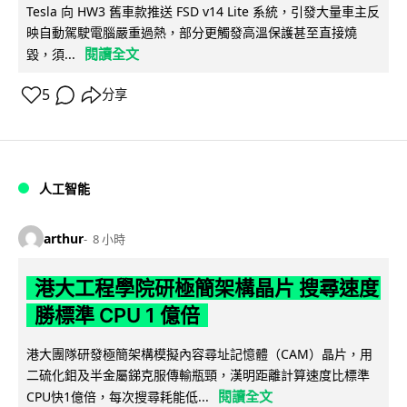
Tesla 向 HW3 舊車款推送 FSD v14 Lite 系統，引發大量車主反
映自動駕駛電腦嚴重過熱，部分更觸發高溫保護甚至直接燒
閱讀全文
毀，須...
5
分享
人工智能
arthur
8 小時
港大工程學院研極簡架構晶片 搜尋速度
勝標準 CPU 1 億倍
港大團隊研發極簡架構模擬內容尋址記憶體（CAM）晶片，用
二硫化鉬及半金屬銻克服傳輸瓶頸，漢明距離計算速度比標準
閱讀全文
CPU快1億倍，每次搜尋耗能低...