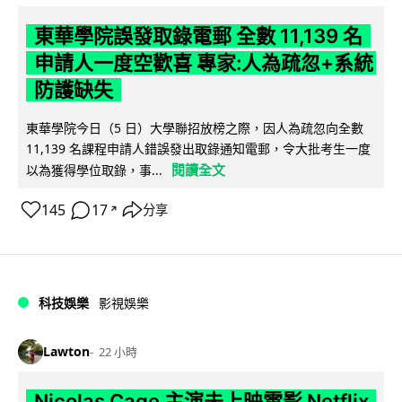
東華學院誤發取錄電郵 全數 11,139 名
申請人一度空歡喜 專家:人為疏忽+系統
防護缺失
東華學院今日（5 日）大學聯招放榜之際，因人為疏忽向全數
11,139 名課程申請人錯誤發出取錄通知電郵，令大批考生一度
閱讀全文
以為獲得學位取錄，事...
145
17
分享
↗
科技娛樂
影視娛樂
Lawton
22 小時
Nicolas Cage 主演未上映電影 Netflix