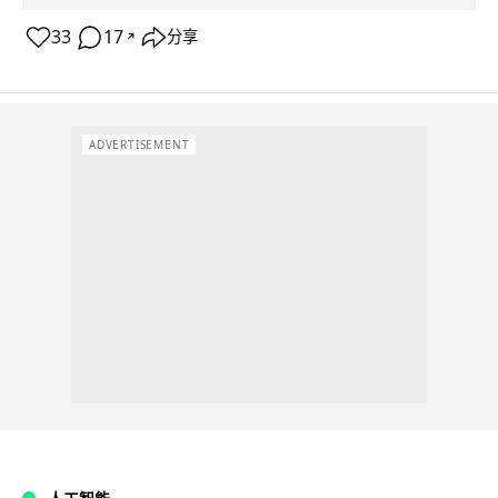
33
17
分享
↗
ADVERTISEMENT