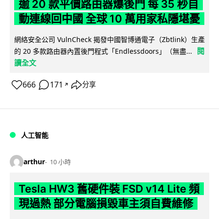
逾 20 款平價路由器爆後門 每 35 秒自
動連線回中國 全球 10 萬用家私隱堪憂
網絡安全公司 VulnCheck 揭發中國智博通電子（Zbtlink）生產
閱
的 20 多款路由器內置後門程式「Endlessdoors」（無盡...
讀全文
666
171
分享
↗
人工智能
arthur
10 小時
Tesla HW3 舊硬件裝 FSD v14 Lite 頻
現過熱 部分電腦損毀車主須自費維修