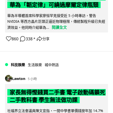
華為「韜定律」可繞過摩爾定律瓶頸
華為半導體首席科學家廖恒罕見接受近 5 小時專訪，警告
NVIDIA 等西方晶片巨頭正逼近物理極限，傳統製程升級已失經
閱讀全文
濟效益。他同時介紹華為...
860
338
分享
↗
科技娛樂
生活娛樂
城中熱話
Lawton
5 小時
家長無得慳錢買二手書 電子啟動碼鎖死
二手教科書 學生無法做功課
社福界立法會議員陳文宜指，一間中學書單價錢按年加 14.7%