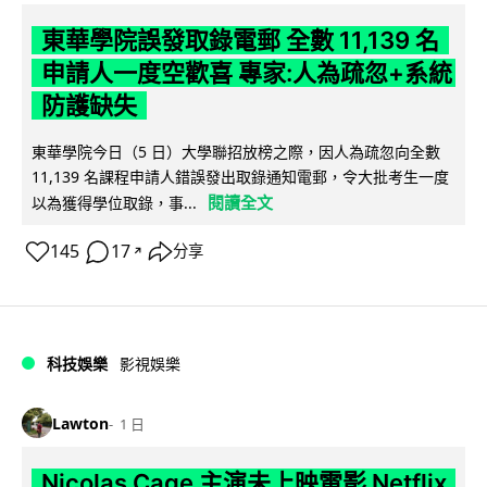
東華學院誤發取錄電郵 全數 11,139 名
申請人一度空歡喜 專家:人為疏忽+系統
防護缺失
東華學院今日（5 日）大學聯招放榜之際，因人為疏忽向全數
11,139 名課程申請人錯誤發出取錄通知電郵，令大批考生一度
閱讀全文
以為獲得學位取錄，事...
145
17
分享
↗
科技娛樂
影視娛樂
Lawton
1 日
Nicolas Cage 主演未上映電影 Netflix