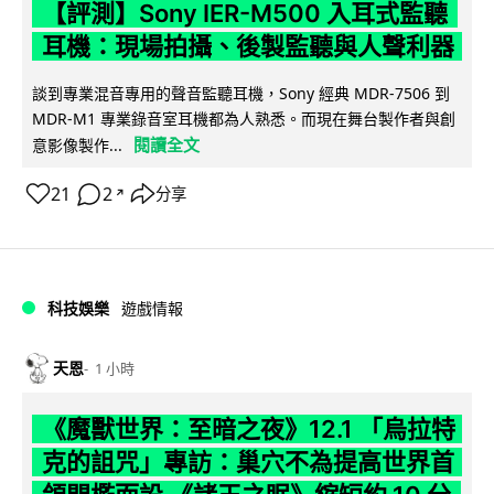
【評測】Sony IER-M500 入耳式監聽
耳機：現場拍攝、後製監聽與人聲利器
談到專業混音專用的聲音監聽耳機，Sony 經典 MDR-7506 到
MDR-M1 專業錄音室耳機都為人熟悉。而現在舞台製作者與創
閱讀全文
意影像製作...
21
2
分享
↗
科技娛樂
遊戲情報
天恩
1 小時
《魔獸世界：至暗之夜》12.1 「烏拉特
克的詛咒」專訪：巢穴不為提高世界首