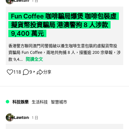
Lawton
1 日
Fun Coffee 咖啡騙局爆煲 咖啡包裝虛
擬貨幣投資騙局 港澳警拘 8 人涉款
9,400 萬元
香港警方聯同澳門司警搗破以養生咖啡生意包裝的虛擬貨幣投
資騙局 Fun Coffee，兩地共拘捕 8 人，接獲逾 200 宗舉報，涉
閱讀全文
款 9,4...
118
9
分享
↗
科技娛樂
生活科技
智慧城市
Lawton
1 日