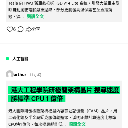
Tesla 向 HW3 舊車款推送 FSD v14 Lite 系統，引發大量車主反
映自動駕駛電腦嚴重過熱，部分更觸發高溫保護甚至直接燒
閱讀全文
毀，須...
6
分享
人工智能
arthur
11 小時
港大工程學院研極簡架構晶片 搜尋速度
勝標準 CPU 1 億倍
港大團隊研發極簡架構模擬內容尋址記憶體（CAM）晶片，用
二硫化鉬及半金屬銻克服傳輸瓶頸，漢明距離計算速度比標準
閱讀全文
CPU快1億倍，每次搜尋耗能低...