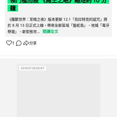
領門檻而設 《諸王之眠》縮短約 10 分
鐘
《魔獸世界：至暗之夜》版本更新 12.1「烏拉特克的詛咒」將
於 8 月 13 日正式上線，帶來全新區域「盤蛇島」、地城「毒牙
閱讀全文
祭壇」、新型態世...
1
分享
ADVERTISEMENT