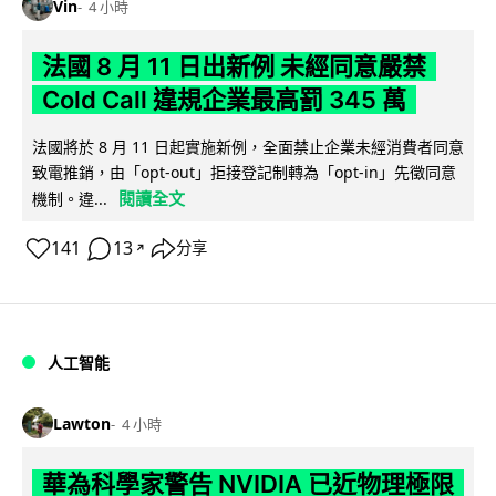
Vin
4 小時
法國 8 月 11 日出新例 未經同意嚴禁
Cold Call 違規企業最高罰 345 萬
法國將於 8 月 11 日起實施新例，全面禁止企業未經消費者同意
致電推銷，由「opt-out」拒接登記制轉為「opt-in」先徵同意
閱讀全文
機制。違...
141
13
分享
↗
人工智能
Lawton
4 小時
華為科學家警告 NVIDIA 已近物理極限