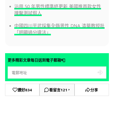
沿用 50 年男性標準終更新 美國推首款女性
撞擊測試假人
中國四川平武採集全縣男性 DNA 清華教授批
「明顯過分違法」
📮
更多精彩文章每日送到電子郵箱
讚好
834
看留言
121
分享
↗