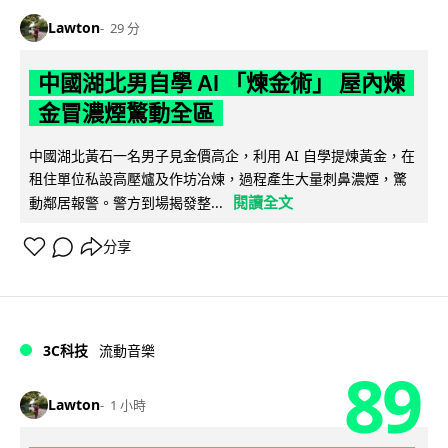
Lawton
29 分
中國湖北男自學 AI 「煉金術」 屋內煉
金冒濃煙驚動全區
中國湖北黃石一名男子見金價高企，利用 AI 自學提煉黃金，在
租住單位私設高壓爐及作坊冶煉，過程產生大量刺鼻濃煙，驚
閱讀全文
動鄰居報警。警方到場揭發整...
分享
3C科技
流動音樂
89
Lawton
1 小時