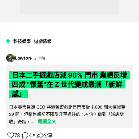
科技娛樂
遊戲情報
Lawton
2 小時
日本二手遊戲店減 90% 門市 業績反增
四成 "懷舊"在 Z 世代變成最潮「新鮮
感」
日本零售巨頭 GEO 將懷舊遊戲銷售門市從 1,000 間大幅減至
99 間，但銷售額卻不降反升至過往的 1.4 倍。做到「減店增
閱讀全文
收」奇蹟，...
78
4
分享
↗