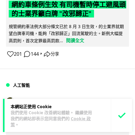
網約車條例生效 有司機暫時停工避風頭
的士業界籲白牌 "改邪歸正"
規管網約車法例大部分條文已於 8 月 3 日生效，的士業界就期
望白牌車司機，能夠「改邪歸正」回流駕駛的士。新例大幅提
閱讀全文
高罰則，首次定罪最高罰款...
201
144
分享
↗
人工智能
Lawton
1 日
本網站正使用 Cookie
我們使用 Cookie 改善網站體驗。 繼續使用
白宮拒測中國開放 AI 模型 業界質疑安
我們的網站即表示您同意我們的
Cookie 政
策
。
全框架選擇性執行