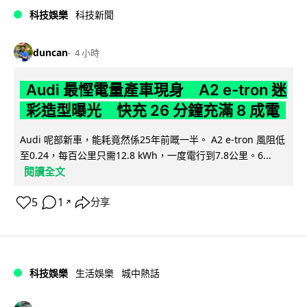
科技娛樂
科技新聞
duncan
4 小時
Audi 最慳電量產車現身 A2 e-tron 迷
彩造型曝光 快充 26 分鐘充滿 8 成電
Audi 呢部新車，能耗竟然係25年前嘅一半。 A2 e-tron 風阻低
至0.24，每百公里只需12.8 kWh，一度電行到7.8公里。6...
閱讀全文
5
1
分享
↗
科技娛樂
生活娛樂
城中熱話