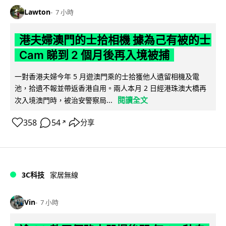
Lawton
7 小時
港夫婦澳門的士拾相機 據為己有被的士
Cam 睇到 2 個月後再入境被捕
一對香港夫婦今年 5 月遊澳門乘的士拾獲他人遺留相機及電
池，拾遺不報並帶返香港自用。兩人本月 2 日經港珠澳大橋再
閱讀全文
次入境澳門時，被治安警察局...
358
54
分享
↗
3C科技
家居無線
Vin
7 小時