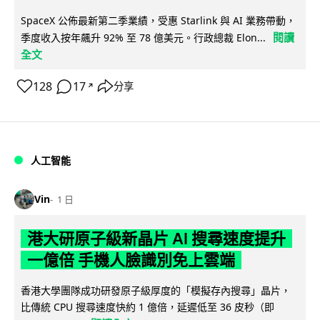
SpaceX 公佈最新第二季業績，受惠 Starlink 與 AI 業務帶動，
閱讀
季度收入按年飆升 92% 至 78 億美元。行政總裁 Elon...
全文
128
17
分享
↗
人工智能
Vin
1 日
港大研原子級新晶片 AI 搜尋速度提升
一億倍 手機人臉識別免上雲端
香港大學團隊成功研發原子級厚度的「模擬存內搜尋」晶片，
比傳統 CPU 搜尋速度快約 1 億倍，延遲低至 36 皮秒（即