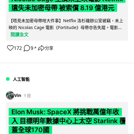
遺失未加密母帶 被索償 8.19 億港元
【唔見未加密母帶咁大件事】Netflix 洛杉磯辦公室被竊，未上
映的 Nicolas Cage 電影《Fortitude》母帶亦告失蹤。電影...
閱讀全文
172
9
分享
↗
人工智能
Vin
1 日
Elon Musk: SpaceX 將挑戰萬億年收
入 目標明年數據中心上太空 Starlink 覆
蓋全球170國