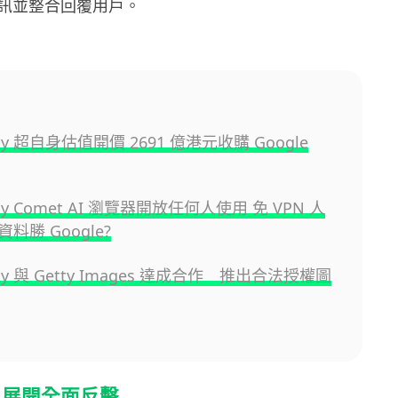
訊並整合回覆用戶。
xity 超自身估值開價 2691 億港元收購 Google
xity Comet AI 瀏覽器開放任何人使用 免 VPN 人
料勝 Google?
xity 與 Getty Images 達成合作 推出合法授權圖
界展開全面反擊