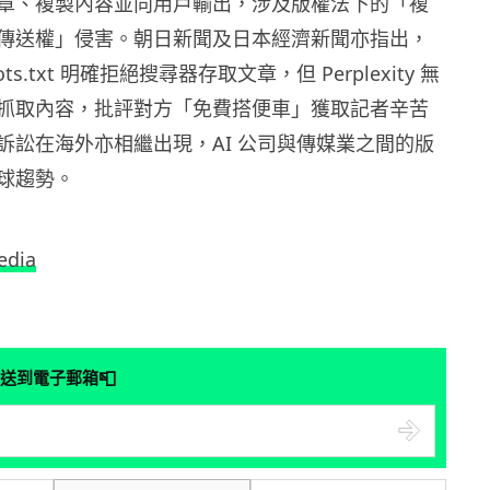
章、複製內容並向用戶輸出，涉及版權法下的「複
傳送權」侵害。朝日新聞及日本經濟新聞亦指出，
ts.txt 明確拒絕搜尋器存取文章，但 Perplexity 無
抓取內容，批評對方「免費搭便車」獲取記者辛苦
訴訟在海外亦相繼出現，AI 公司與傳媒業之間的版
球趨勢。
edia
📮
送到電子郵箱