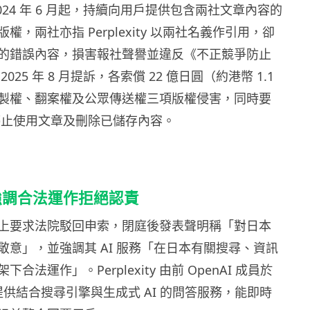
024 年 6 月起，持續向用戶提供包含兩社文章內容的
權，兩社亦指 Perplexity 以兩社名義作引用，卻
的錯誤內容，損害報社聲譽並違反《不正競爭防止
025 年 8 月提訴，各索償 22 億日圓（約港幣 1.1
製權、翻案權及公眾傳送權三項版權侵害，同時要
ity 停止使用文章及刪除已儲存內容。
ty 強調合法運作拒絕認責
ty 在庭上要求法院駁回申索，閉庭後發表聲明稱「對日本
敬意」，並強調其 AI 服務「在日本有關搜尋、資訊
合法運作」。Perplexity 由前 OpenAI 成員於
，提供結合搜尋引擎與生成式 AI 的問答服務，能即時