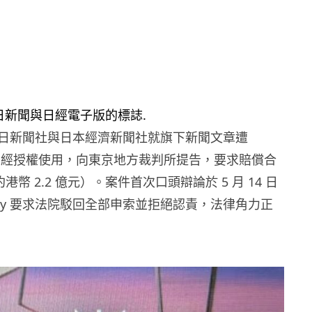
日新聞社與日本經濟新聞社就旗下新聞文章遭
y AI 未經授權使用，向東京地方裁判所提告，要求賠償合
約港幣 2.2 億元）。案件首次口頭辯論於 5 月 14 日
exity 要求法院駁回全部申索並拒絕認責，法律角力正