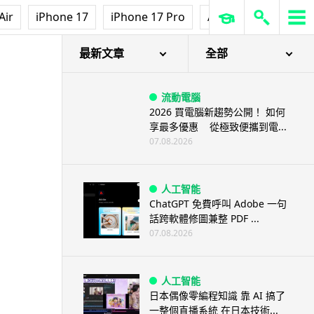
Air
iPhone 17
iPhone 17 Pro
AirPods Pro 3
Ap
拒認責
最新文章
全部
流動電腦
2026 買電腦新趨勢公開！ 如何
享最多優惠 從極致便攜到電...
07.08.2026
人工智能
ChatGPT 免費呼叫 Adobe 一句
話跨軟體修圖兼整 PDF ...
07.08.2026
人工智能
日本偶像零編程知識 靠 AI 搞了
一整個直播系統 在日本技術...