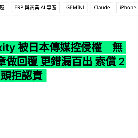
專區
ERP 與商業 AI 專區
GEMINI
Claude
iPhone 
 被日本傳媒控侵權 無授權文章做回覆 更錯漏百出 索償 2 億 AI 巨頭
lexity 被日本傳媒控侵權 無
做回覆 更錯漏百出 索償 2
 巨頭拒認責