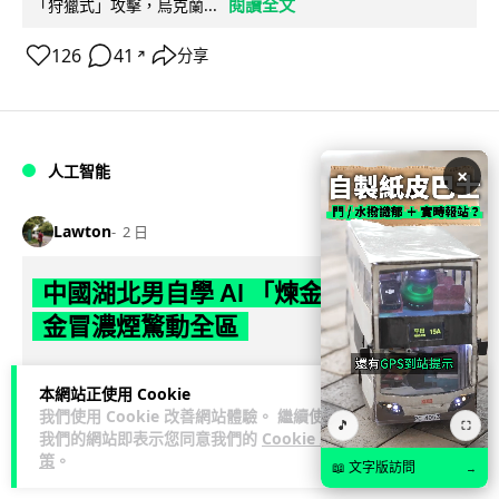
閱讀全文
「狩獵式」攻擊，烏克蘭...
126
41
分享
↗
人工智能
×
Lawton
2 日
中國湖北男自學 AI 「煉金術」 屋內煉
金冒濃煙驚動全區
中國湖北黃石一名男子見金價高企，利用 AI 自學提煉黃金，在
本網站正使用 Cookie
租住單位私設高壓爐及作坊冶煉，過程產生大量刺鼻濃煙，驚
我們使用 Cookie 改善網站體驗。 繼續使用
閱讀全文
動鄰居報警。警方到場揭發整...
🎵
⛶
我們的網站即表示您同意我們的
Cookie 政
策
。
📖 文字版訪問
→
113
8
分享
↗