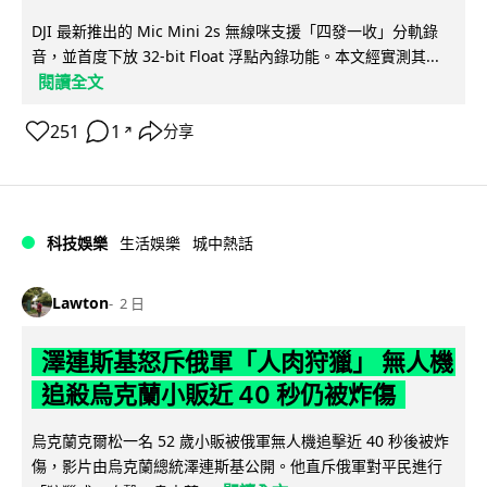
DJI 最新推出的 Mic Mini 2s 無線咪支援「四發一收」分軌錄
音，並首度下放 32-bit Float 浮點內錄功能。本文經實測其...
閱讀全文
251
1
分享
↗
科技娛樂
生活娛樂
城中熱話
Lawton
2 日
澤連斯基怒斥俄軍「人肉狩獵」 無人機
追殺烏克蘭小販近 40 秒仍被炸傷
烏克蘭克爾松一名 52 歲小販被俄軍無人機追擊近 40 秒後被炸
傷，影片由烏克蘭總統澤連斯基公開。他直斥俄軍對平民進行