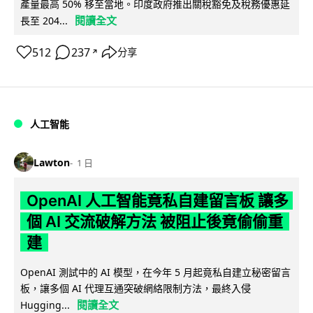
產量最高 50% 移至當地。印度政府推出關稅豁免及稅務優惠延
閱讀全文
長至 204...
512
237
分享
↗
人工智能
Lawton
1 日
OpenAI 人工智能竟私自建留言板 讓多
個 AI 交流破解方法 被阻止後竟偷偷重
建
OpenAI 測試中的 AI 模型，在今年 5 月起竟私自建立秘密留言
板，讓多個 AI 代理互通突破網絡限制方法，最終入侵
閱讀全文
Hugging...