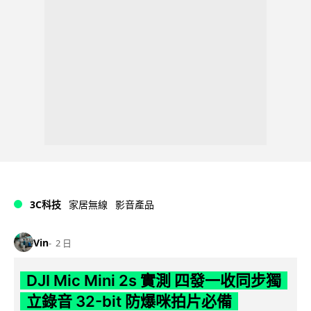
3C科技
家居無線
影音產品
Vin
2 日
DJI Mic Mini 2s 實測 四發一收同步獨
立錄音 32-bit 防爆咪拍片必備