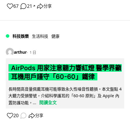
67
21
分享
↗
科技娛樂
生活科技
健康
arthur
1 日
AirPods 用家注意聽力響紅燈 醫學界籲
耳機用戶謹守「60-60」鐵律
長時間高音量佩戴耳機可能導致永久性噪音性聽損。本文盤點 4
大聽力受損警號，介紹科學護耳的「60-60 原則」及 Apple 內
閱讀全文
置防護功能，...
20
分享