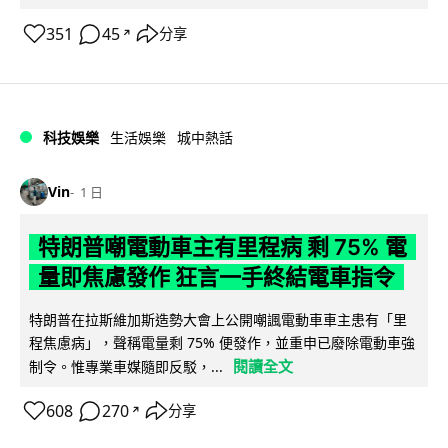
351
45
分享
↗
科技娛樂
生活娛樂
城中熱話
Vin
1 日
特朗普嘲電動車主有里程病 剩 75% 電
量即焦慮發作 狂言一手終結電車指令
特朗普在拉斯維加斯造勢大會上公開嘲諷電動車車主患有「里
程焦慮病」，聲稱電量剩 75% 便發作，並重申已廢除電動車強
閱讀全文
制令。惟專業車媒隨即反駁，...
608
270
分享
↗