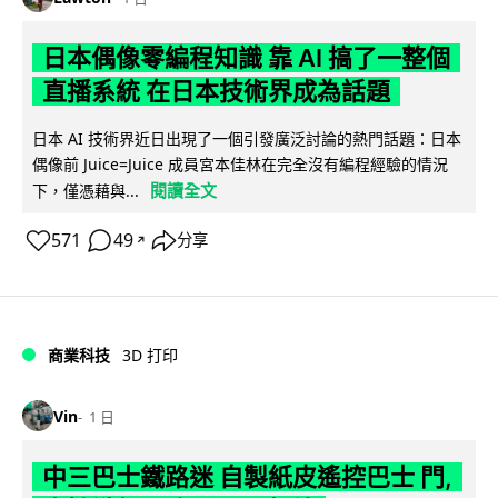
日本偶像零編程知識 靠 AI 搞了一整個
直播系統 在日本技術界成為話題
日本 AI 技術界近日出現了一個引發廣泛討論的熱門話題：日本
偶像前 Juice=Juice 成員宮本佳林在完全沒有編程經驗的情況
閱讀全文
下，僅憑藉與...
571
49
分享
↗
商業科技
3D 打印
Vin
1 日
中三巴士鐵路迷 自製紙皮遙控巴士 門,