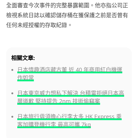
全面審查今次事件的完整暴露範圍。他亦指公司正
檢視系統日誌以確認儲存桶在獲保護之前是否曾有
任何未經授權的存取紀錄。
相關文章:
日本情趣酒店藏古董 近 40 年商用紅白機運
作如常
日本東京威力想私下解決 台積電拒絕日本高
層道歉 堅持提告 2nm 技術偷竊案
日本旅行毋須擔心行李太多 HK Express 乘
客加購登機行李 最高可攜 7kg