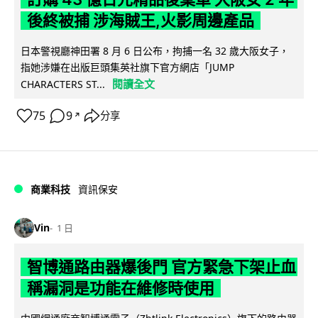
後終被捕 涉海賊王,火影周邊產品
日本警視廳神田署 8 月 6 日公布，拘捕一名 32 歲大阪女子，
指她涉嫌在出版巨頭集英社旗下官方網店「JUMP
閱讀全文
CHARACTERS ST...
75
9
分享
↗
商業科技
資訊保安
Vin
1 日
智博通路由器爆後門 官方緊急下架止血
稱漏洞是功能在維修時使用