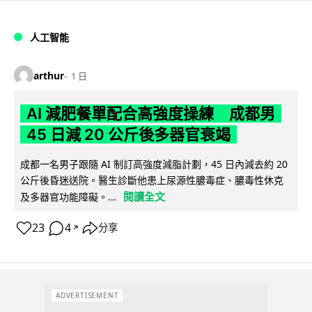
人工智能
arthur
1 日
AI 減肥餐單配合高強度操練 成都男
45 日減 20 公斤後多器官衰竭
成都一名男子跟隨 AI 制訂高強度減脂計劃，45 日內減去約 20
公斤後昏迷送院。醫生診斷他患上尿源性膿毒症、膿毒性休克
閱讀全文
及多器官功能障礙。...
23
4
分享
↗
ADVERTISEMENT