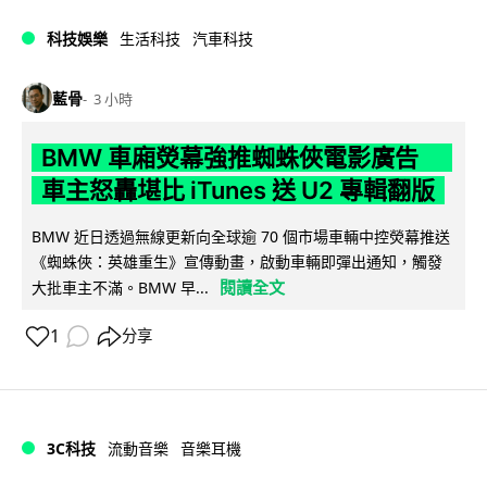
科技娛樂
生活科技
汽車科技
藍骨
3 小時
BMW 車廂熒幕強推蜘蛛俠電影廣告
車主怒轟堪比 iTunes 送 U2 專輯翻版
BMW 近日透過無線更新向全球逾 70 個市場車輛中控熒幕推送
《蜘蛛俠：英雄重生》宣傳動畫，啟動車輛即彈出通知，觸發
閱讀全文
大批車主不滿。BMW 早...
1
分享
3C科技
流動音樂
音樂耳機