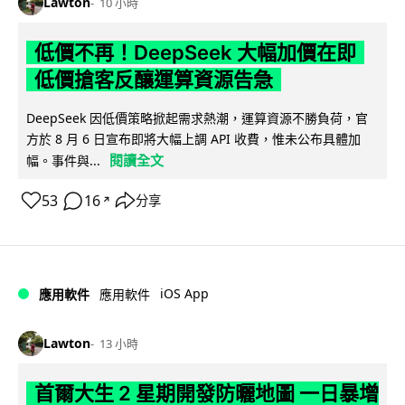
Lawton
10 小時
低價不再！DeepSeek 大幅加價在即
低價搶客反釀運算資源告急
DeepSeek 因低價策略掀起需求熱潮，運算資源不勝負荷，官
方於 8 月 6 日宣布即將大幅上調 API 收費，惟未公布具體加
閱讀全文
幅。事件與...
53
16
分享
↗
iOS App
應用軟件
應用軟件
Lawton
13 小時
首爾大生 2 星期開發防曬地圖 一日暴增