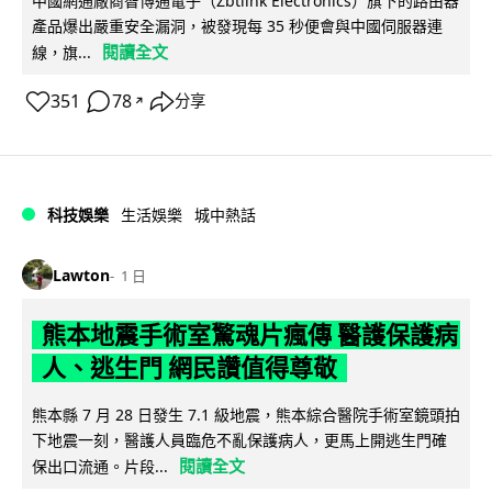
中國網通廠商智博通電子（Zbtlink Electronics）旗下的路由器
產品爆出嚴重安全漏洞，被發現每 35 秒便會與中國伺服器連
閱讀全文
線，旗...
351
78
分享
↗
科技娛樂
生活娛樂
城中熱話
Lawton
1 日
熊本地震手術室驚魂片瘋傳 醫護保護病
人、逃生門 網民讚值得尊敬
熊本縣 7 月 28 日發生 7.1 級地震，熊本綜合醫院手術室鏡頭拍
下地震一刻，醫護人員臨危不亂保護病人，更馬上開逃生門確
閱讀全文
保出口流通。片段...