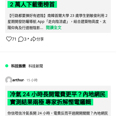
2 萬人下載衝榜首
【行路都要揀好有遮陰】南韓首爾大學 23 歲學生劉敏俊利用 2
星期開發防曬導航 App「走向陰涼處」，結合建築物高度、太
閱讀全文
陽仰角及行道樹陰影...
71
3
分享
↗
科技娛樂
科技新聞
arthur
15 小時
冷氣 24 小時長開電費更平？內地網民
實測結果兩極 專家拆解慳電邏輯
你信唔信冷氣長開 24 小時，電費反而平過開開關關？內地網民