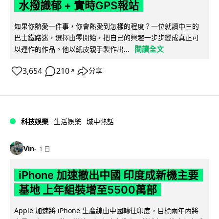
水撥識郁 + 實時GPS報站
如果你熱愛一件事，你會熱愛到怎樣的程度？一位就讀中三的
巴士鐵路迷，選擇由零開始，把自己的興趣一步步變成真正可
閱讀全文
以運作的作品。他以紙皮親手製作出...
3,654
210
分享
↗
科技娛樂
生活娛樂
城中熱話
Vin
1 日
iPhone 加速撤出中國 印度成新機主要
基地 上年組裝增至5500萬部
Apple 加速將 iPhone 生產線由中國轉往印度，目標兩年內將