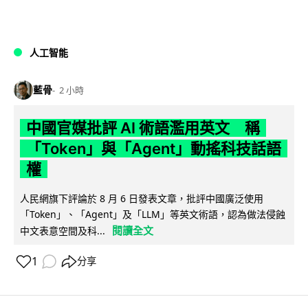
人工智能
藍骨
2 小時
中國官媒批評 AI 術語濫用英文 稱
「Token」與「Agent」動搖科技話語
權
人民網旗下評論於 8 月 6 日發表文章，批評中國廣泛使用
「Token」、「Agent」及「LLM」等英文術語，認為做法侵蝕
閱讀全文
中文表意空間及科...
1
分享