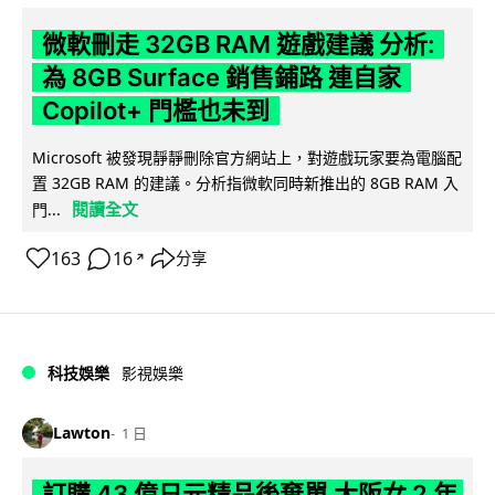
微軟刪走 32GB RAM 遊戲建議 分析:
為 8GB Surface 銷售鋪路 連自家
Copilot+ 門檻也未到
Microsoft 被發現靜靜刪除官方網站上，對遊戲玩家要為電腦配
置 32GB RAM 的建議。分析指微軟同時新推出的 8GB RAM 入
閱讀全文
門...
163
16
分享
↗
科技娛樂
影視娛樂
Lawton
1 日
訂購 43 億日元精品後棄單 大阪女 2 年