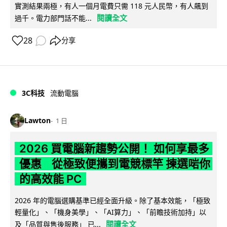
實測結果兩極，有人一個月電費只需 118 元人民幣，有人飆到
閱讀全文
過千。電力部門話不能...
28
分享
3C科技
流動電腦
Lawton
1 日
2026 買電腦新趨勢公開！ 如何享最多
優惠 從極致便攜到電競標竿 揀選啱你
的高效能 PC
2026 年的電腦選購基準已經全面升級。除了基本效能，「極致
輕量化」、「機身美學」、「AI算力」、「前瞻技術加持」以
閱讀全文
及「品質與售後服務」 已...