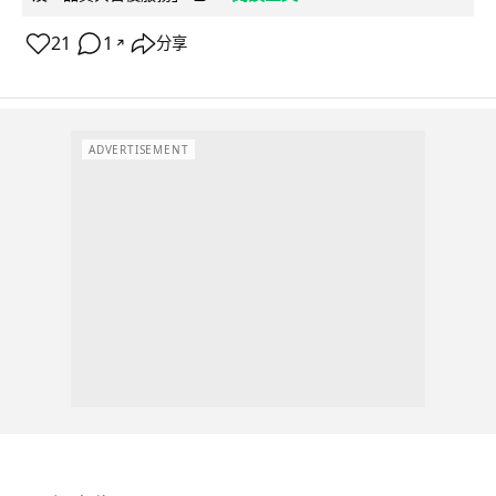
21
1
分享
↗
ADVERTISEMENT