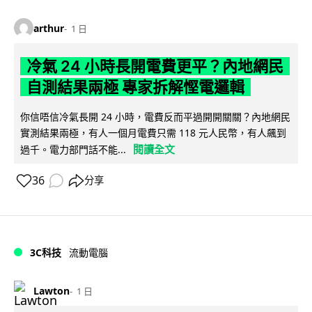
arthur
1 日
冷氣 24 小時長開電費更平？內地網民
自測結果兩極 專家拆解慳電邏輯
你信唔信冷氣長開 24 小時，電費反而平過開開關關？內地網民
實測結果兩極，有人一個月電費只需 118 元人民幣，有人飆到
閱讀全文
過千。電力部門話不能...
36
分享
3C科技
流動電腦
Lawton
1 日