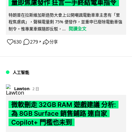
量即焦慮發作 狂言一手終結電車指令
特朗普在拉斯維加斯造勢大會上公開嘲諷電動車車主患有「里
程焦慮病」，聲稱電量剩 75% 便發作，並重申已廢除電動車強
閱讀全文
制令。惟專業車媒隨即反駁，...
630
279
分享
↗
人工智能
Lawton
2 日
微軟刪走 32GB RAM 遊戲建議 分析:
為 8GB Surface 銷售鋪路 連自家
Copilot+ 門檻也未到