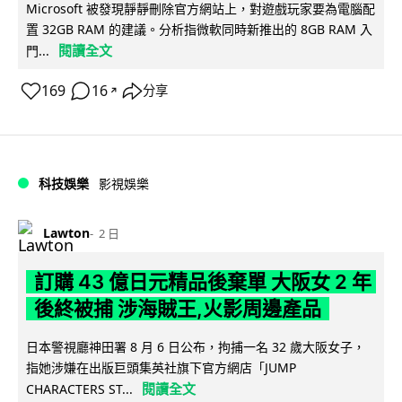
Microsoft 被發現靜靜刪除官方網站上，對遊戲玩家要為電腦配
置 32GB RAM 的建議。分析指微軟同時新推出的 8GB RAM 入
閱讀全文
門...
169
16
分享
↗
科技娛樂
影視娛樂
Lawton
2 日
訂購 43 億日元精品後棄單 大阪女 2 年
後終被捕 涉海賊王,火影周邊產品
日本警視廳神田署 8 月 6 日公布，拘捕一名 32 歲大阪女子，
指她涉嫌在出版巨頭集英社旗下官方網店「JUMP
閱讀全文
CHARACTERS ST...