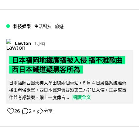
科技娛樂
生活科技
旅遊
Lawton
1 小時
日本福岡地鐵廣播被入侵 播不雅歌曲
西日本鐵道疑黑客所為
日本福岡西鐵天神大牟田線兩個車站，8 月 4 日廣播系統離奇
播出粗俗歌聲，西日本鐵道懷疑遭第三方非法入侵，正調查事
閱讀全文
件並考慮報案。網上一度傳言...
26
2
分享
↗