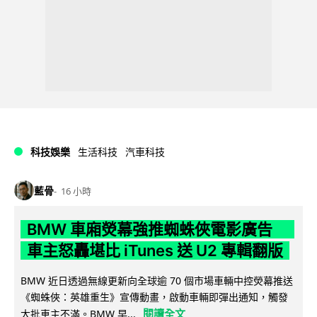
科技娛樂
生活科技
汽車科技
藍骨
16 小時
BMW 車廂熒幕強推蜘蛛俠電影廣告
車主怒轟堪比 iTunes 送 U2 專輯翻版
BMW 近日透過無線更新向全球逾 70 個市場車輛中控熒幕推送
《蜘蛛俠：英雄重生》宣傳動畫，啟動車輛即彈出通知，觸發
閱讀全文
大批車主不滿。BMW 早...