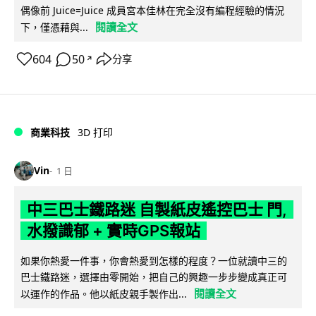
偶像前 Juice=Juice 成員宮本佳林在完全沒有編程經驗的情況
閱讀全文
下，僅憑藉與...
604
50
分享
↗
商業科技
3D 打印
Vin
1 日
中三巴士鐵路迷 自製紙皮遙控巴士 門,
水撥識郁 + 實時GPS報站
如果你熱愛一件事，你會熱愛到怎樣的程度？一位就讀中三的
巴士鐵路迷，選擇由零開始，把自己的興趣一步步變成真正可
閱讀全文
以運作的作品。他以紙皮親手製作出...