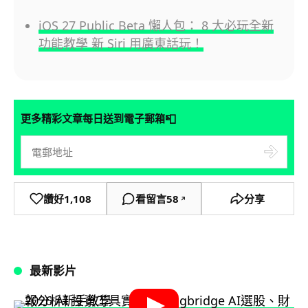
iOS 27 Public Beta 懶人包： 8 大必玩全新
功能教學 新 Siri 用廣東話玩！
📮
更多精彩文章每日送到電子郵箱
讚好
1,108
看留言
58
分享
↗
最新影片