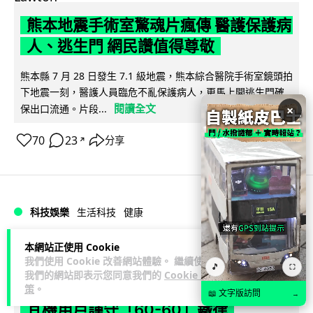
熊本地震手術室驚魂片瘋傳 醫護保護病
人、逃生門 網民讚值得尊敬
熊本縣 7 月 28 日發生 7.1 級地震，熊本綜合醫院手術室鏡頭拍
下地震一刻，醫護人員臨危不亂保護病人，更馬上開逃生門確
閱讀全文
×
保出口流通。片段...
70
23
分享
↗
科技娛樂
生活科技
健康
本網站正使用 Cookie
arthur
2 日
我們使用 Cookie 改善網站體驗。 繼續使用
🎵
⛶
我們的網站即表示您同意我們的
Cookie 政
AirPods 用家注意聽力響紅燈 醫學界籲
策
。
📖 文字版訪問
→
耳機用戶謹守「60-60」鐵律