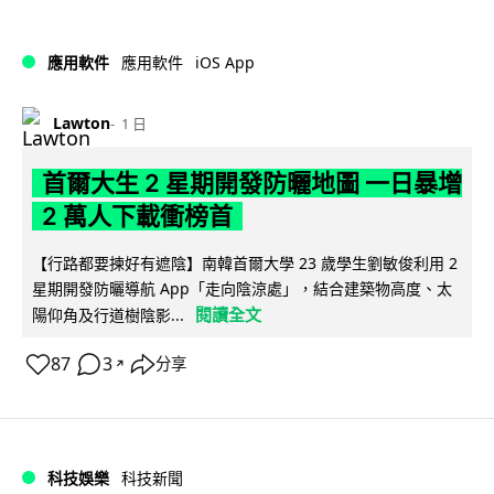
iOS App
應用軟件
應用軟件
Lawton
1 日
首爾大生 2 星期開發防曬地圖 一日暴增
2 萬人下載衝榜首
【行路都要揀好有遮陰】南韓首爾大學 23 歲學生劉敏俊利用 2
星期開發防曬導航 App「走向陰涼處」，結合建築物高度、太
閱讀全文
陽仰角及行道樹陰影...
87
3
分享
↗
科技娛樂
科技新聞