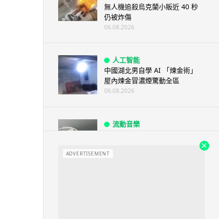
無人機追殺烏克蘭小販近 40 秒
仍被炸傷
06.08.2026
人工智能
中國湖北男自學 AI 「煉金術」
屋內煉金冒濃煙驚動全區
06.08.2026
流動音樂
【評測】Sony IER-M500 入耳式
監聽耳機：現場拍攝、後製監
聽...
ADVERTISEMENT
06.08.2026
遊戲情報
《魔獸世界：至暗之夜》12.1
「烏拉特克的詛咒」專訪：巢穴