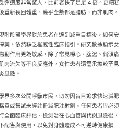
反彈速度非常驚人，比前者快了足足 4 倍。更糟糕
後重新長回體重，幾乎全數都是脂肪，而非肌肉。
現階段醫學界對於患者在達到減重目標後，如何安
停藥，依然缺乏權威性臨床指引。研究數據顯示女
物副作用更為敏感，除了常見噁心、腹瀉、偏頭痛
肌肉流失等不良反應外，女性患者還需承擔較罕見
炎風險。
學界多次公開呼籲市民，切勿因盲目追求快速減肥
購買或嘗試未經註冊減肥注射劑。任何患者皆必須
行全面臨床評估、檢測潛在心血管與代謝風險後，
下配售與使用，以免對身體造成不可逆轉健康損