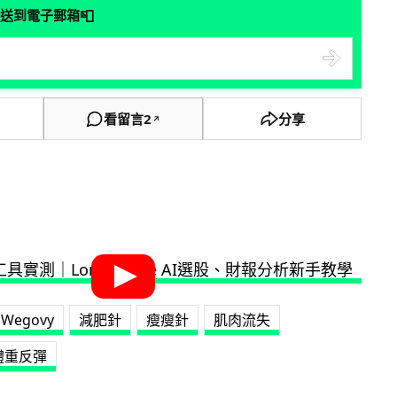
📮
送到電子郵箱
看留言
2
分享
↗
Wegovy
減肥針
瘦瘦針
肌肉流失
體重反彈