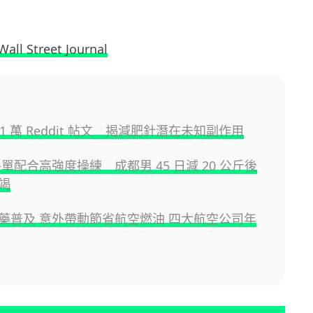
Wall Street Journal
 41 萬 Reddit 帖文 揭減肥針潛在未知副作用
餐單配合高強度操練 成都男 45 日減 20 公斤後
竭
藥普及 意外帶動節省航空燃油 四大航空公司年