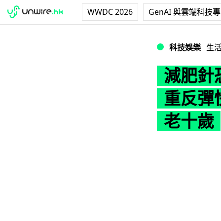
WWDC 2026
GenAI 與雲端科技
減肥針恐令肌肉流
科技娛樂
生
減肥針
重反彈
老十歲