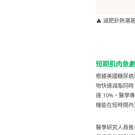
▲ 減肥針熱潮
短期肌肉急劇
根據美國糖尿病學
物快速減脂同時
達 10%。醫
機能在短時間內直
醫學研究人員進