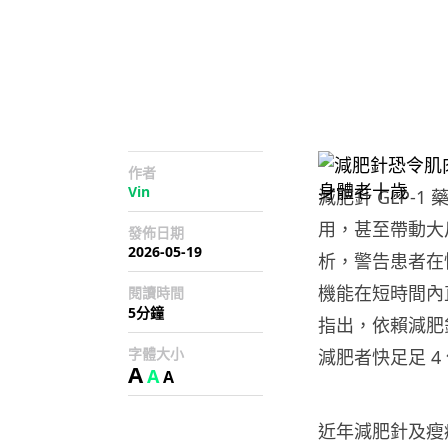
作者
Vin
減肥針 GLP-1
用，甚至帶動大
發佈日期
2026-05-19
析，警告患者在
機能在短時間內直
閱讀時間
5分鐘
指出，依賴減肥
字體大小
減肥者快足足 
A
A
A
近年減肥針及瘦瘦