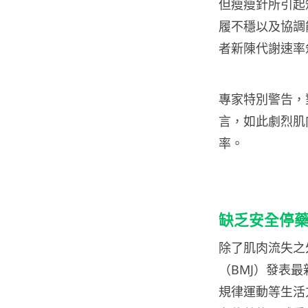
但瘦瘦針所引起
履不穩以及協調
者新陳代謝速率
專家特別警告，
言，如此劇烈肌
率。
缺乏安全停藥
除了肌肉流失之
（BMJ）發表
規律運動等生活方