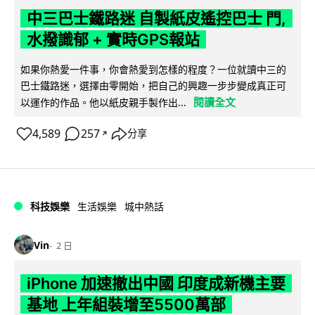
中三巴士鐵路迷 自製紙皮遙控巴士 門,
水撥識郁 + 實時GPS報站
如果你熱愛一件事，你會熱愛到怎樣的程度？一位就讀中三的
巴士鐵路迷，選擇由零開始，把自己的興趣一步步變成真正可
閱讀全文
以運作的作品。他以紙皮親手製作出...
4,589
257
分享
↗
科技娛樂
生活娛樂
城中熱話
Vin
2 日
iPhone 加速撤出中國 印度成新機主要
基地 上年組裝增至5500萬部