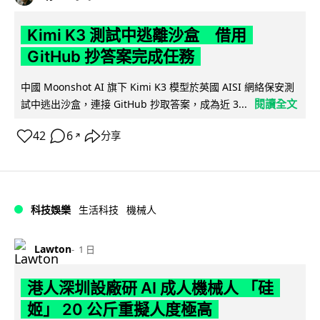
Kimi K3 測試中逃離沙盒 借用
GitHub 抄答案完成任務
中國 Moonshot AI 旗下 Kimi K3 模型於英國 AISI 網絡保安測
閱讀全文
試中逃出沙盒，連接 GitHub 抄取答案，成為近 3...
42
6
分享
↗
科技娛樂
生活科技
機械人
Lawton
1 日
港人深圳設廠研 AI 成人機械人 「硅
姬」 20 公斤重擬人度極高