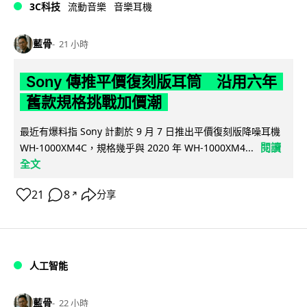
3C科技
流動音樂
音樂耳機
藍骨
21 小時
Sony 傳推平價復刻版耳筒 沿用六年
舊款規格挑戰加價潮
最近有爆料指 Sony 計劃於 9 月 7 日推出平價復刻版降噪耳機
閱讀
WH-1000XM4C，規格幾乎與 2020 年 WH-1000XM4...
全文
21
8
分享
↗
人工智能
藍骨
22 小時