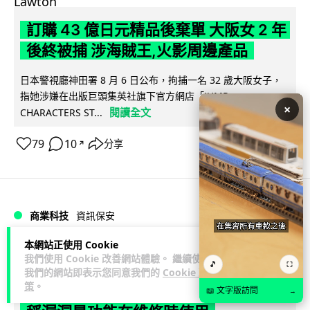
訂購 43 億日元精品後棄單 大阪女 2 年
後終被捕 涉海賊王,火影周邊產品
日本警視廳神田署 8 月 6 日公布，拘捕一名 32 歲大阪女子，
指她涉嫌在出版巨頭集英社旗下官方網店「JUMP
×
閱讀全文
CHARACTERS ST...
79
10
分享
↗
商業科技
資訊保安
本網站正使用 Cookie
Vin
2 日
我們使用 Cookie 改善網站體驗。 繼續使用
🎵
⛶
我們的網站即表示您同意我們的
Cookie 政
策
。
智博通路由器爆後門 官方緊急下架止血
📖 文字版訪問
→