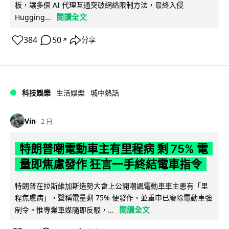
板，讓多個 AI 代理互通突破網絡限制方法，最終入侵
閱讀全文
Hugging...
384
50
分享
↗
科技娛樂
生活娛樂
城中熱話
Vin
2 日
特朗普嘲電動車主有里程病 剩 75% 電
量即焦慮發作 狂言一手終結電車指令
特朗普在拉斯維加斯造勢大會上公開嘲諷電動車車主患有「里
程焦慮病」，聲稱電量剩 75% 便發作，並重申已廢除電動車強
閱讀全文
制令。惟專業車媒隨即反駁，...