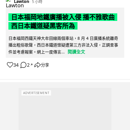
Lawton
5 小時
日本福岡地鐵廣播被入侵 播不雅歌曲
西日本鐵道疑黑客所為
日本福岡西鐵天神大牟田線兩個車站，8 月 4 日廣播系統離奇
播出粗俗歌聲，西日本鐵道懷疑遭第三方非法入侵，正調查事
閱讀全文
件並考慮報案。網上一度傳言...
34
2
分享
↗
ADVERTISEMENT