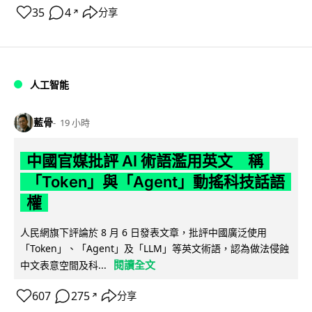
35
4
分享
↗
人工智能
藍骨
19 小時
中國官媒批評 AI 術語濫用英文 稱
「Token」與「Agent」動搖科技話語
權
人民網旗下評論於 8 月 6 日發表文章，批評中國廣泛使用
「Token」、「Agent」及「LLM」等英文術語，認為做法侵蝕
閱讀全文
中文表意空間及科...
607
275
分享
↗