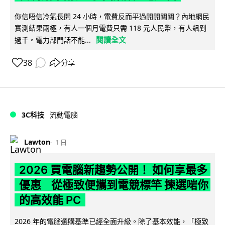
你信唔信冷氣長開 24 小時，電費反而平過開開關關？內地網民
實測結果兩極，有人一個月電費只需 118 元人民幣，有人飆到
閱讀全文
過千。電力部門話不能...
38
分享
3C科技
流動電腦
Lawton
1 日
2026 買電腦新趨勢公開！ 如何享最多
優惠 從極致便攜到電競標竿 揀選啱你
的高效能 PC
2026 年的電腦選購基準已經全面升級。除了基本效能，「極致