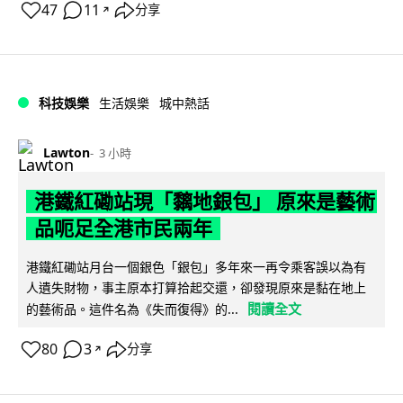
47
11
分享
↗
科技娛樂
生活娛樂
城中熱話
Lawton
3 小時
港鐵紅磡站現「黐地銀包」 原來是藝術
品呃足全港市民兩年
港鐵紅磡站月台一個銀色「銀包」多年來一再令乘客誤以為有
人遺失財物，事主原本打算拾起交還，卻發現原來是黏在地上
閱讀全文
的藝術品。這件名為《失而復得》的...
80
3
分享
↗