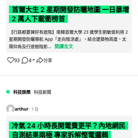
首爾大生 2 星期開發防曬地圖 一日暴增
2 萬人下載衝榜首
【行路都要揀好有遮陰】南韓首爾大學 23 歲學生劉敏俊利用 2
星期開發防曬導航 App「走向陰涼處」，結合建築物高度、太
閱讀全文
陽仰角及行道樹陰影...
93
4
分享
↗
科技娛樂
科技新聞
arthur
1 日
冷氣 24 小時長開電費更平？內地網民
自測結果兩極 專家拆解慳電邏輯