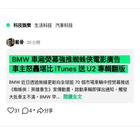
科技娛樂
生活科技
汽車科技
藍骨
20 小時
BMW 車廂熒幕強推蜘蛛俠電影廣告
車主怒轟堪比 iTunes 送 U2 專輯翻版
BMW 近日透過無線更新向全球逾 70 個市場車輛中控熒幕推送
《蜘蛛俠：英雄重生》宣傳動畫，啟動車輛即彈出通知，觸發
閱讀全文
大批車主不滿。BMW 早...
31
4
分享
↗