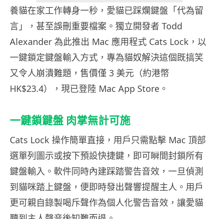
養貓在家工作轉身一秒，愛貓已踩爛鍵盤「代為留
言」，甚至誤刪重要檔案。獨立開發者 Todd
Alexander 為此推出 Mac 應用程式 Cats Lock，以
一鍵鎖定鍵盤輸入方式，專為貓奴解決這個既搞笑
又令人崩潰難題，售價僅 3 美元（約港幣
HK$23.4），現已登陸 Mac App Store。
一鍵鎖鍵盤 肉掌無計可施
Cats Lock 操作簡單直接，用戶只需點擊 Mac 頂部
選單列圖示或按下預設快捷鍵，即可瞬間封鎖所有
鍵盤輸入。軟件同時內建踩踏警告音效，一旦偵測
到貓咪踏上鍵盤，便即時發出聲響提醒主人。用戶
更可親自錄製喝斥聲作為個人化警告音效，讓愛貓
聽到主人聲音後知難而退。