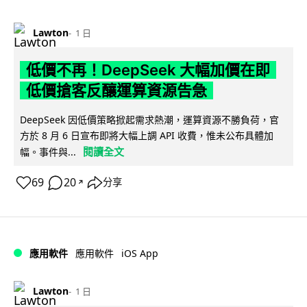
Lawton
1 日
低價不再！DeepSeek 大幅加價在即
低價搶客反釀運算資源告急
DeepSeek 因低價策略掀起需求熱潮，運算資源不勝負荷，官
方於 8 月 6 日宣布即將大幅上調 API 收費，惟未公布具體加
閱讀全文
幅。事件與...
69
20
分享
↗
iOS App
應用軟件
應用軟件
Lawton
1 日