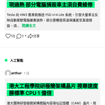
現過熱 部分電腦損毀車主須自費維修
Tesla 向 HW3 舊車款推送 FSD v14 Lite 系統，引發大量車主反
映自動駕駛電腦嚴重過熱，部分更觸發高溫保護甚至直接燒
閱讀全文
毀，須...
10
1
分享
↗
人工智能
arthur
1 日
港大工程學院研極簡架構晶片 搜尋速度
勝標準 CPU 1 億倍
港大團隊研發極簡架構模擬內容尋址記憶體（CAM）晶片，用