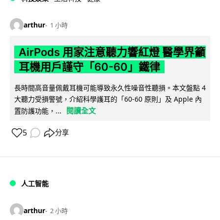
arthur
1 小時
AirPods 用家注意聽力響紅燈 醫學界籲
耳機用戶謹守「60-60」鐵律
長時間高音量佩戴耳機可能導致永久性噪音性聽損。本文盤點 4
大聽力受損警號，介紹科學護耳的「60-60 原則」及 Apple 內
閱讀全文
置防護功能，...
5
分享
人工智能
arthur
2 小時