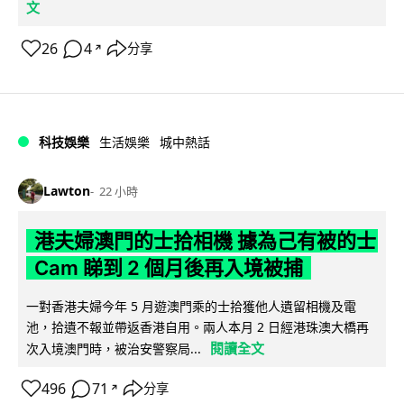
文
26
4
分享
↗
科技娛樂
生活娛樂
城中熱話
Lawton
22 小時
港夫婦澳門的士拾相機 據為己有被的士
Cam 睇到 2 個月後再入境被捕
一對香港夫婦今年 5 月遊澳門乘的士拾獲他人遺留相機及電
池，拾遺不報並帶返香港自用。兩人本月 2 日經港珠澳大橋再
閱讀全文
次入境澳門時，被治安警察局...
496
71
分享
↗