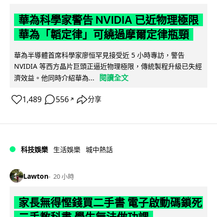
華為科學家警告 NVIDIA 已近物理極限
華為「韜定律」可繞過摩爾定律瓶頸
華為半導體首席科學家廖恒罕見接受近 5 小時專訪，警告
NVIDIA 等西方晶片巨頭正逼近物理極限，傳統製程升級已失經
閱讀全文
濟效益。他同時介紹華為...
1,489
556
分享
↗
科技娛樂
生活娛樂
城中熱話
Lawton
20 小時
家長無得慳錢買二手書 電子啟動碼鎖死