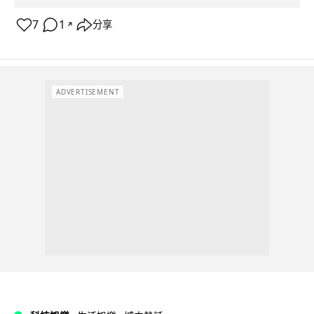
7
1
分享
↗
ADVERTISEMENT