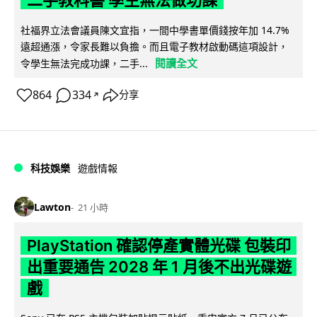
二手教科書 學生無法做功課
社福界立法會議員陳文宜指，一間中學書單價錢按年加 14.7%
遠超通漲，令家長難以負擔。而且電子教材啟動碼這項設計，
閱讀全文
令學生無法完成功課，二手...
864
334
分享
↗
科技娛樂
遊戲情報
Lawton
21 小時
PlayStation 確認停產實體光碟 包裝印
出重要通告 2028 年 1 月後不出光碟遊
戲