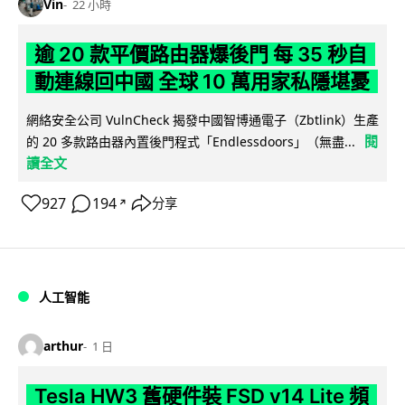
Vin
22 小時
逾 20 款平價路由器爆後門 每 35 秒自
動連線回中國 全球 10 萬用家私隱堪憂
網絡安全公司 VulnCheck 揭發中國智博通電子（Zbtlink）生產
閱
的 20 多款路由器內置後門程式「Endlessdoors」（無盡...
讀全文
927
194
分享
↗
人工智能
arthur
1 日
Tesla HW3 舊硬件裝 FSD v14 Lite 頻