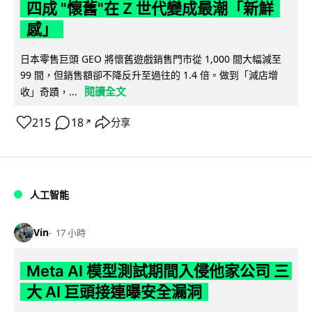
四成 "懷舊"在 Z 世代變成最潮「新鮮
感」
日本零售巨頭 GEO 將懷舊遊戲銷售門市從 1,000 間大幅減至
99 間，但銷售額卻不降反升至過往的 1.4 倍。做到「減店增
閱讀全文
收」奇蹟，...
215
18
分享
↗
人工智能
Vin
17 小時
Meta AI 模型測試期間入侵他家公司 三
大 AI 巨頭接連曝安全漏洞