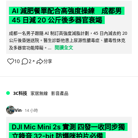
AI 減肥餐單配合高強度操練 成都男
45 日減 20 公斤後多器官衰竭
成都一名男子跟隨 AI 制訂高強度減脂計劃，45 日內減去約 20
公斤後昏迷送院。醫生診斷他患上尿源性膿毒症、膿毒性休克
閱讀全文
及多器官功能障礙。...
10
2
分享
↗
3C科技
家居無線
影音產品
Vin
14 小時
DJI Mic Mini 2s 實測 四發一收同步獨
立錄音 32-bit 防爆咪拍片必備