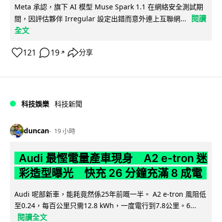
Meta 承認，旗下 AI 模型 Muse Spark 1.1 在網絡安全測試期
閱讀
間，因評估夥伴 Irregular 設定出錯而意外連上互聯網...
全文
121
19
分享
↗
科技娛樂
科技新聞
duncan
19 小時
Audi 最慳電量產車現身 A2 e-tron 迷
彩造型曝光 快充 26 分鐘充滿 8 成電
Audi 呢部新車，能耗竟然係25年前嘅一半。 A2 e-tron 風阻低
至0.24，每百公里只需12.8 kWh，一度電行到7.8公里。6...
閱讀全文