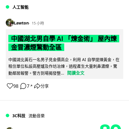
人工智能
Lawton
15 小時
中國湖北男自學 AI 「煉金術」 屋內煉
金冒濃煙驚動全區
中國湖北黃石一名男子見金價高企，利用 AI 自學提煉黃金，在
租住單位私設高壓爐及作坊冶煉，過程產生大量刺鼻濃煙，驚
閱讀全文
動鄰居報警。警方到場揭發整...
98
7
分享
↗
3C科技
流動音樂