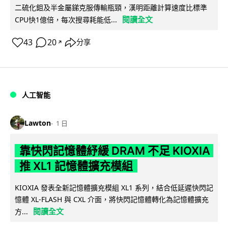
二硫化鉬及半金屬銻克服傳輸瓶頸，漢明距離計算速度比標準
閱讀全文
CPU快1億倍，每次搜尋耗能低...
43
20
分享
↗
人工智能
Lawton
1 日
靠快閃記憶體紓緩 DRAM 不足 KIOXIA
推 XL1 記憶體擴充模組
KIOXIA 發表全新記憶體擴充模組 XL1 系列，結合低延遲快閃記
憶體 XL-FLASH 與 CXL 介面，將快閃記憶體轉化為記憶體擴充
閱讀全文
方...