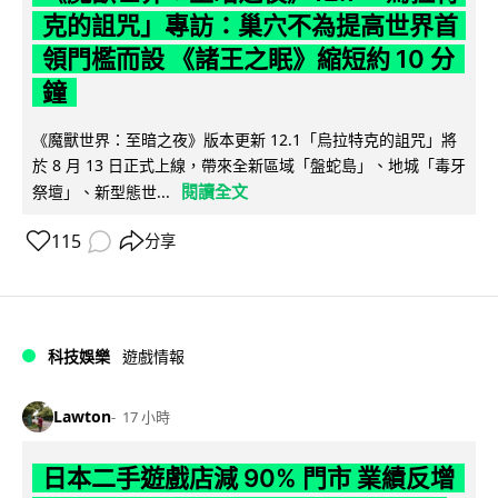
克的詛咒」專訪：巢穴不為提高世界首
領門檻而設 《諸王之眠》縮短約 10 分
鐘
《魔獸世界：至暗之夜》版本更新 12.1「烏拉特克的詛咒」將
於 8 月 13 日正式上線，帶來全新區域「盤蛇島」、地城「毒牙
閱讀全文
祭壇」、新型態世...
115
分享
科技娛樂
遊戲情報
Lawton
17 小時
日本二手遊戲店減 90% 門市 業績反增