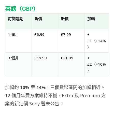
英鎊（GBP）
訂閱週期
舊價
新價
加幅
1 個月
£6.99
£7.99
+
£1（+14%
）
3 個月
£19.99
£21.99
+
£2（+10%
）
加幅約
10% 至 14%
，三個貨幣區間的加幅相近。
12 個月年費方案維持不變，Extra 及 Premium 方
案的新定價 Sony 暫未公告。