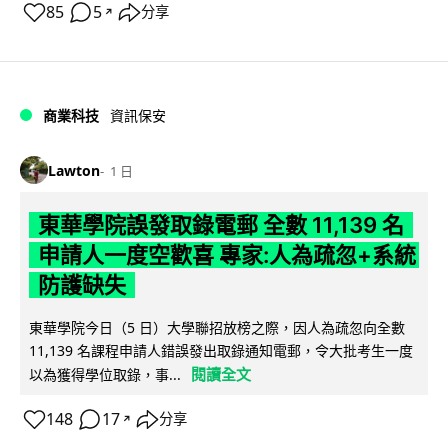
85
5
分享
↗
商業科技
資訊保安
Lawton
1 日
東華學院誤發取錄電郵 全數 11,139 名
申請人一度空歡喜 專家:人為疏忽+系統
防護缺失
東華學院今日（5 日）大學聯招放榜之際，因人為疏忽向全數
11,139 名課程申請人錯誤發出取錄通知電郵，令大批考生一度
閱讀全文
以為獲得學位取錄，事...
148
17
分享
↗