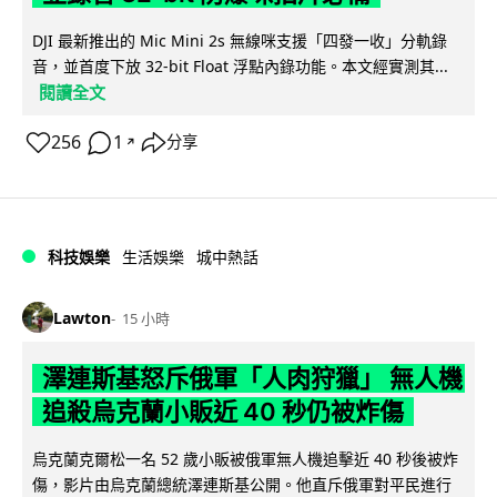
DJI 最新推出的 Mic Mini 2s 無線咪支援「四發一收」分軌錄
音，並首度下放 32-bit Float 浮點內錄功能。本文經實測其...
閱讀全文
256
1
分享
↗
科技娛樂
生活娛樂
城中熱話
Lawton
15 小時
澤連斯基怒斥俄軍「人肉狩獵」 無人機
追殺烏克蘭小販近 40 秒仍被炸傷
烏克蘭克爾松一名 52 歲小販被俄軍無人機追擊近 40 秒後被炸
傷，影片由烏克蘭總統澤連斯基公開。他直斥俄軍對平民進行