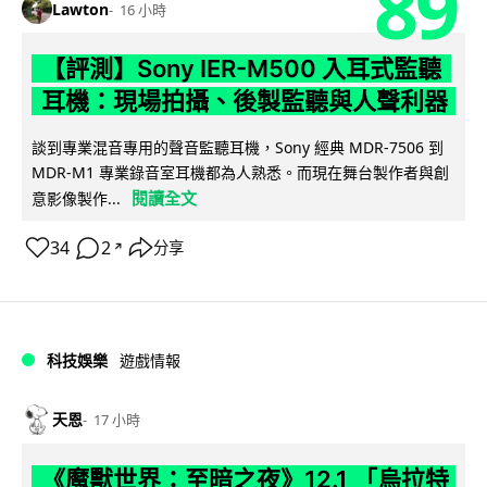
89
Lawton
16 小時
【評測】Sony IER-M500 入耳式監聽
耳機：現場拍攝、後製監聽與人聲利器
談到專業混音專用的聲音監聽耳機，Sony 經典 MDR-7506 到
MDR-M1 專業錄音室耳機都為人熟悉。而現在舞台製作者與創
閱讀全文
意影像製作...
34
2
分享
↗
科技娛樂
遊戲情報
天恩
17 小時
《魔獸世界：至暗之夜》12.1 「烏拉特