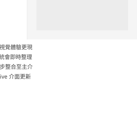
區塊鏈
Fun Coffee 咖啡騙局爆煲 咖啡
包裝虛擬貨幣投資騙局 ...
05.08.2026
，視覺體驗更現
智慧城市
系統會即時整理
網約車條例生效 有司機暫時停工
亦同步整合至主介
避風頭 的士業界籲白牌 &#8...
05.08.2026
ve 介面更新
人工智能
白宮拒測中國開放 AI 模型 業界
質疑安全框架選擇性執行
05.08.2026
人工智能