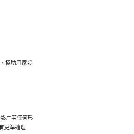
資訊保安
被命令製造「後門」 Apple 再控
告英國政府 加密後門爭議延燒...
04.08.2026
汽車科技
Tesla Model Y 長續航後驅版抵
範本，協助用家發
港 YOHO MALL ...
04.08.2026
人工智能
據報中國憂美國 AI 變武器 不滿
Anthropic 拒正常存取...
04.08.2026
訊及影片等任何形
動有更準確理
應用軟件
詐騙短訊源源不絕背後是個人資