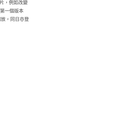
片，例如改變
料外洩 Surfshark Antisca...
。第一個版本
04.08.2026
閱用戶開放，同日亦登
汽車科技
Tesla 無預警推出兒童車 無電池
電機一樣秒殺 炒至約港幣39萬
04.08.2026
iPhone app
歐盟再發功 Apple 終答應
iPhone 跨機剪貼簿將可貼 ...
04.08.2026
攝影文化
Sony 授權鏡頭名單公佈 中國廠
平價鏡頭全數缺席 Nikon 已...
04.08.2026