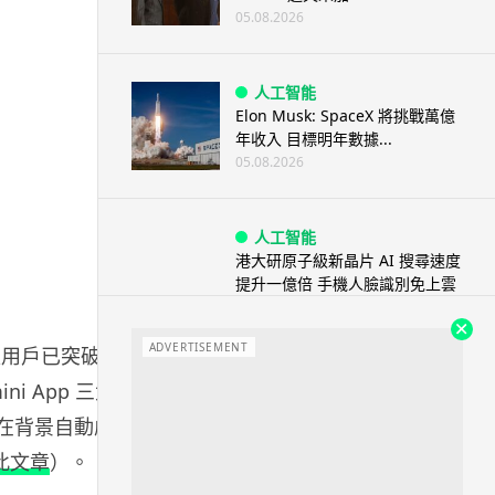
05.08.2026
人工智能
Elon Musk: SpaceX 將挑戰萬億
年收入 目標明年數據...
05.08.2026
人工智能
港大研原子級新晶片 AI 搜尋速度
提升一億倍 手機人臉識別免上雲
端
05.08.2026
ADVERTISEMENT
活躍用戶已突破 9
i App 三大
旅遊
可在背景自動處
中國大陸航線燃油附加費今日再
降 連續 3 個月下調
此文章
）。
05.08.2026