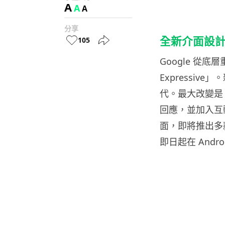
A
A
A
分享
全新介面設計語言
105
Google 從底
Expressi
代。最大改變是
回應，並加入互動
面，即將推出多款
即日起在 Andr