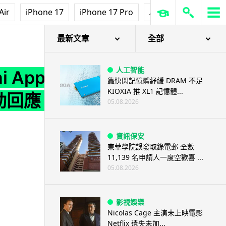
Air
iPhone 17
iPhone 17 Pro
AirPods Pro 3
Ap
 震動回應 AI 製片, AI繪圖範本助你展創意
最新文章
全部
人工智能
i App
靠快閃記憶體紓緩 DRAM 不足
KIOXIA 推 XL1 記憶體...
回應 AI
05.08.2026
資訊保安
東華學院誤發取錄電郵 全數
11,139 名申請人一度空歡喜 ...
05.08.2026
影視娛樂
Nicolas Cage 主演未上映電影
Netflix 遺失未加...