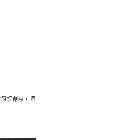
健康
室內空氣 40 度暑熱難耐 德國空
調普及率僅 3% 大眾繼...
04.08.2026
社交網絡
Telegram 一度從 Apple App
Store 下架 官...
04.08.2026
用家發掘創意，順
城中熱話
葵芳街燈狂閃近 1 小時 網民笑稱
「幻彩泳葵芳」
04.08.2026
Windows 11