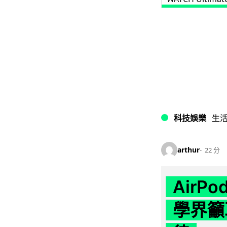
科技娛樂
生
arthur
22 分
AirP
學界籲