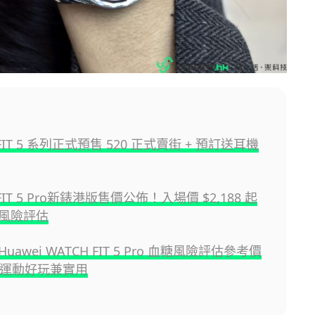
 FIT 5 系列正式預售 520 正式賣街 + 預訂送耳機
 FIT 5 Pro新錶港版售價公佈！入場價 $2,188 起
風險評估
awei WATCH FIT 5 Pro 血糖風險評估參考價
 微運動好玩兼實用