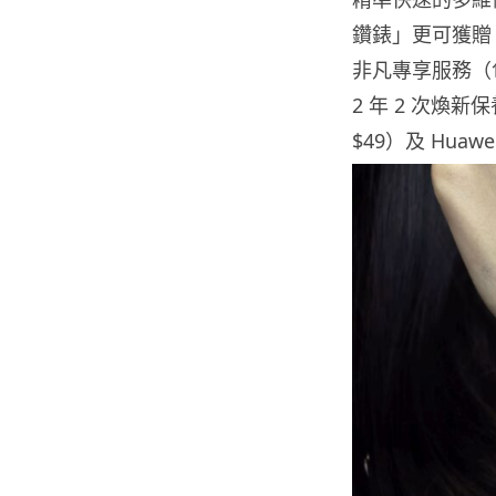
鑽錶」更可獲贈 1 
非凡專享服務（包括
2 年 2 次煥新
$49）及 Hua