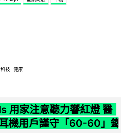
活科技
健康
ods 用家注意聽力響紅燈 醫
耳機用戶謹守「60-60」鐵