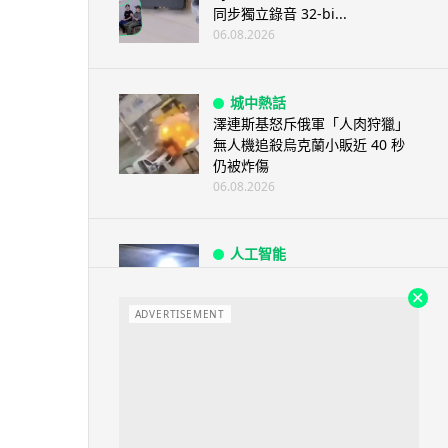
同步獨立錄音 32-bi...
06.08.2026
城中熱話
澤連斯基怒斥俄軍「人肉狩獵」
無人機追殺烏克蘭小販近 40 秒
仍被炸傷
06.08.2026
人工智能
中國湖北男自學 AI 「煉金術」
屋內煉金冒濃煙驚動全區
ADVERTISEMENT
06.08.2026
流動音樂
【評測】Sony IER-M500 入耳式
監聽耳機：現場拍攝、後製監
聽...