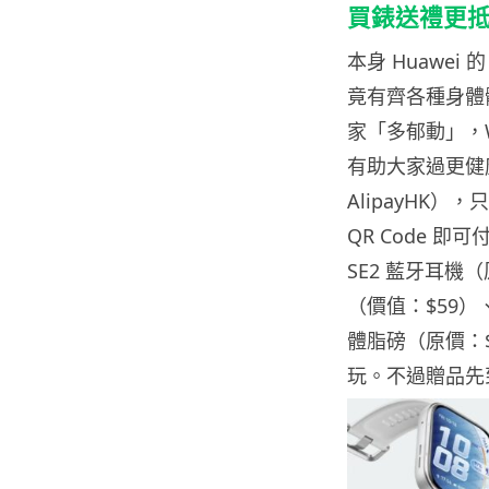
買錶送禮更
本身 Huawei 的
竟有齊各種身體
家「多郁動」，WA
有助大家過更健
AlipayHK），只
QR Code 即可
SE2 藍牙耳機（原
（價值：$59）、
體脂磅（原價：$
玩。不過贈品先