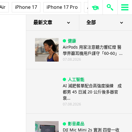
Air
iPhone 17
iPhone 17 Pro
AirPods Pro 3
Ap
開售
最新文章
全部
健康
AirPods 用家注意聽力響紅燈 醫
學界籲耳機用戶謹守「60-60」...
07.08.2026
人工智能
AI 減肥餐單配合高強度操練 成
都男 45 日減 20 公斤後多器官
衰...
07.08.2026
影音產品
DJI Mic Mini 2s 實測 四發一收