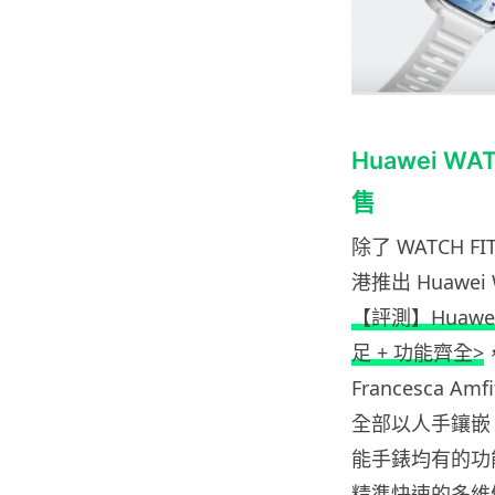
Huawei WA
售
除了 WATCH 
港推出 Huawei 
【評測】Huawei 
足 + 功能齊全>
Francesca 
全部以人手鑲嵌，而
能手錶均有的功能
精準快速的多維健