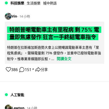
科技娛樂
生活娛樂
城中熱話
Vin
14 小時
特朗普嘲電動車主有里程病 剩 75% 電
量即焦慮發作 狂言一手終結電車指令
特朗普在拉斯維加斯造勢大會上公開嘲諷電動車車主患有「里
程焦慮病」，聲稱電量剩 75% 便發作，並重申已廢除電動車強
閱讀全文
制令。惟專業車媒隨即反駁，...
386
151
分享
↗
人工智能
Lawton
14 小時