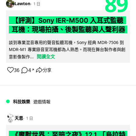
89
Lawton
1 日
【評測】Sony IER-M500 入耳式監聽
耳機：現場拍攝、後製監聽與人聲利器
談到專業混音專用的聲音監聽耳機，Sony 經典 MDR-7506 到
MDR-M1 專業錄音室耳機都為人熟悉。而現在舞台製作者與創
閱讀全文
意影像製作...
36
4
分享
↗
科技娛樂
遊戲情報
天恩
1 日
《魔獸世界：至暗之夜》12.1 「烏拉特