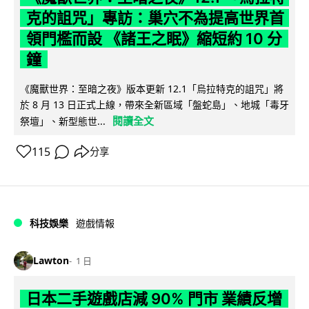
克的詛咒」專訪：巢穴不為提高世界首
領門檻而設 《諸王之眠》縮短約 10 分
鐘
《魔獸世界：至暗之夜》版本更新 12.1「烏拉特克的詛咒」將
於 8 月 13 日正式上線，帶來全新區域「盤蛇島」、地城「毒牙
閱讀全文
祭壇」、新型態世...
115
分享
科技娛樂
遊戲情報
Lawton
1 日
日本二手遊戲店減 90% 門市 業績反增