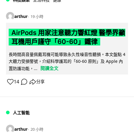
arthur
19 小時
AirPods 用家注意聽力響紅燈 醫學界籲
耳機用戶謹守「60-60」鐵律
長時間高音量佩戴耳機可能導致永久性噪音性聽損。本文盤點 4
大聽力受損警號，介紹科學護耳的「60-60 原則」及 Apple 內
閱讀全文
置防護功能，...
14
分享
人工智能
arthur
20 小時