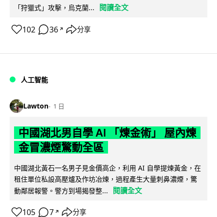
閱讀全文
「狩獵式」攻擊，烏克蘭...
102
36
分享
↗
人工智能
Lawton
1 日
中國湖北男自學 AI 「煉金術」 屋內煉
金冒濃煙驚動全區
中國湖北黃石一名男子見金價高企，利用 AI 自學提煉黃金，在
租住單位私設高壓爐及作坊冶煉，過程產生大量刺鼻濃煙，驚
閱讀全文
動鄰居報警。警方到場揭發整...
105
7
分享
↗