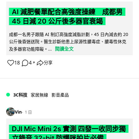
AI 減肥餐單配合高強度操練 成都男
45 日減 20 公斤後多器官衰竭
成都一名男子跟隨 AI 制訂高強度減脂計劃，45 日內減去約 20
公斤後昏迷送院。醫生診斷他患上尿源性膿毒症、膿毒性休克
閱讀全文
及多器官功能障礙。...
18
4
分享
↗
3C科技
家居無線
影音產品
Vin
1 日
DJI Mic Mini 2s 實測 四發一收同步獨
立錄音 32-bit 防爆咪拍片必備