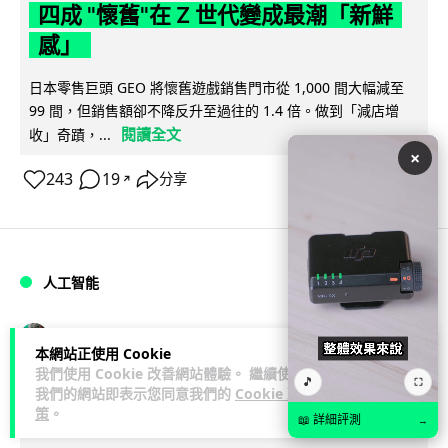
四成 "懷舊"在 Z 世代變成最潮「新鮮
感」
日本零售巨頭 GEO 將懷舊遊戲銷售門市從 1,000 間大幅減至
99 間，但銷售額卻不降反升至過往的 1.4 倍。做到「減店增
閱讀全文
收」奇蹟，...
×
243
19
分享
↗
人工智能
Vin
1 日
本網站正使用 Cookie
我們使用 Cookie 改善網站體驗。 繼續使用
🎵
⛶
Meta AI 模型測試期間入侵他家公司 三
我們的網站即表示您同意我們的
Cookie 政
策
。
大 AI 巨頭接連曝安全漏洞
📖 詳細評測
→