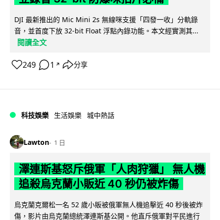
DJI 最新推出的 Mic Mini 2s 無線咪支援「四發一收」分軌錄
音，並首度下放 32-bit Float 浮點內錄功能。本文經實測其...
閱讀全文
249
1
分享
↗
科技娛樂
生活娛樂
城中熱話
Lawton
1 日
澤連斯基怒斥俄軍「人肉狩獵」 無人機
追殺烏克蘭小販近 40 秒仍被炸傷
烏克蘭克爾松一名 52 歲小販被俄軍無人機追擊近 40 秒後被炸
傷，影片由烏克蘭總統澤連斯基公開。他直斥俄軍對平民進行