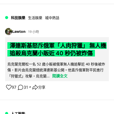
科技娛樂
生活娛樂
城中熱話
Lawton
19 小時
澤連斯基怒斥俄軍「人肉狩獵」 無人機
追殺烏克蘭小販近 40 秒仍被炸傷
烏克蘭克爾松一名 52 歲小販被俄軍無人機追擊近 40 秒後被炸
傷，影片由烏克蘭總統澤連斯基公開。他直斥俄軍對平民進行
閱讀全文
「狩獵式」攻擊，烏克蘭...
97
31
分享
↗
人工智能