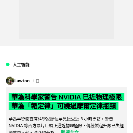
人工智能
Lawton
1 日
華為科學家警告 NVIDIA 已近物理極限
華為「韜定律」可繞過摩爾定律瓶頸
華為半導體首席科學家廖恒罕見接受近 5 小時專訪，警告
NVIDIA 等西方晶片巨頭正逼近物理極限，傳統製程升級已失經
閱讀全文
濟效益。他同時介紹華為...