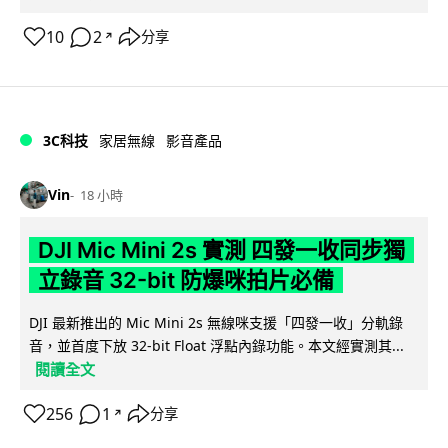
10
2
分享
↗
3C科技
家居無線
影音產品
Vin
18 小時
DJI Mic Mini 2s 實測 四發一收同步獨
立錄音 32-bit 防爆咪拍片必備
DJI 最新推出的 Mic Mini 2s 無線咪支援「四發一收」分軌錄
音，並首度下放 32-bit Float 浮點內錄功能。本文經實測其...
閱讀全文
256
1
分享
↗