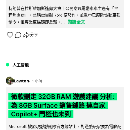
特朗普在拉斯維加斯造勢大會上公開嘲諷電動車車主患有「里
程焦慮病」，聲稱電量剩 75% 便發作，並重申已廢除電動車強
閱讀全文
制令。惟專業車媒隨即反駁，...
分享
人工智能
Lawton
1 小時
微軟刪走 32GB RAM 遊戲建議 分析:
為 8GB Surface 銷售鋪路 連自家
Copilot+ 門檻也未到
Microsoft 被發現靜靜刪除官方網站上，對遊戲玩家要為電腦配