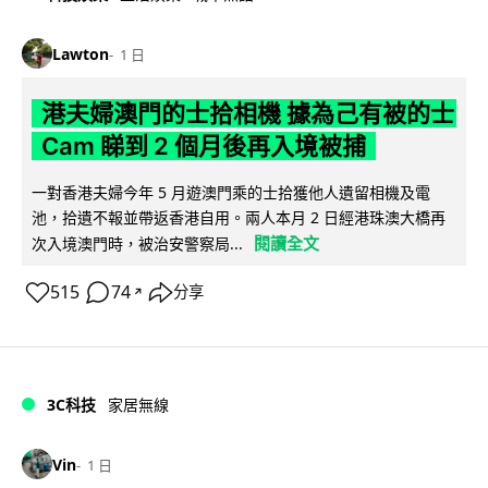
Lawton
1 日
港夫婦澳門的士拾相機 據為己有被的士
Cam 睇到 2 個月後再入境被捕
一對香港夫婦今年 5 月遊澳門乘的士拾獲他人遺留相機及電
池，拾遺不報並帶返香港自用。兩人本月 2 日經港珠澳大橋再
閱讀全文
次入境澳門時，被治安警察局...
515
74
分享
↗
3C科技
家居無線
Vin
1 日