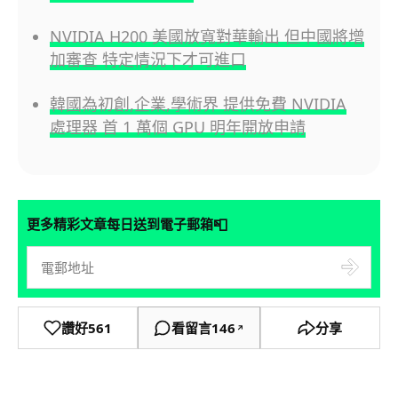
NVIDIA H200 美國放寬對華輸出 但中國將增
加審查 特定情況下才可進口
韓國為初創,企業,學術界 提供免費 NVIDIA
處理器 首 1 萬個 GPU 明年開放申請
📮
更多精彩文章每日送到電子郵箱
讚好
561
看留言
146
分享
↗