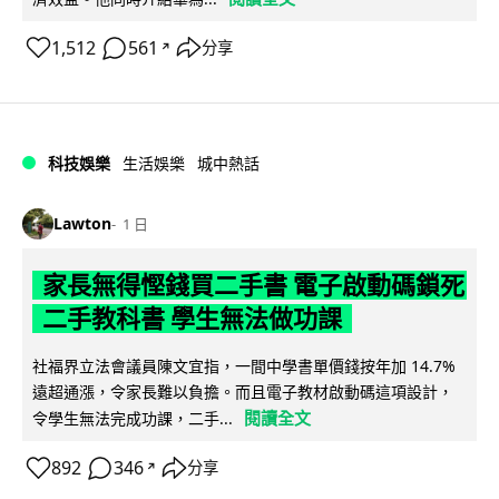
1,512
561
分享
↗
科技娛樂
生活娛樂
城中熱話
Lawton
1 日
家長無得慳錢買二手書 電子啟動碼鎖死
二手教科書 學生無法做功課
社福界立法會議員陳文宜指，一間中學書單價錢按年加 14.7%
遠超通漲，令家長難以負擔。而且電子教材啟動碼這項設計，
閱讀全文
令學生無法完成功課，二手...
892
346
分享
↗