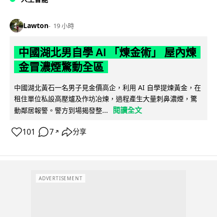
Lawton
19 小時
中國湖北男自學 AI 「煉金術」 屋內煉
金冒濃煙驚動全區
中國湖北黃石一名男子見金價高企，利用 AI 自學提煉黃金，在
租住單位私設高壓爐及作坊冶煉，過程產生大量刺鼻濃煙，驚
閱讀全文
動鄰居報警。警方到場揭發整...
101
7
分享
↗
ADVERTISEMENT