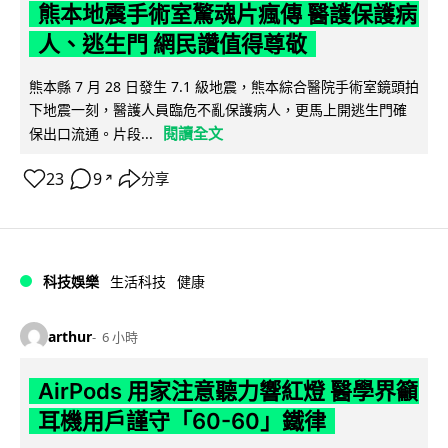
熊本地震手術室驚魂片瘋傳 醫護保護病
人、逃生門 網民讚值得尊敬
熊本縣 7 月 28 日發生 7.1 級地震，熊本綜合醫院手術室鏡頭拍
下地震一刻，醫護人員臨危不亂保護病人，更馬上開逃生門確
閱讀全文
保出口流通。片段...
23
9
分享
↗
科技娛樂
生活科技
健康
arthur
6 小時
AirPods 用家注意聽力響紅燈 醫學界籲
耳機用戶謹守「60-60」鐵律