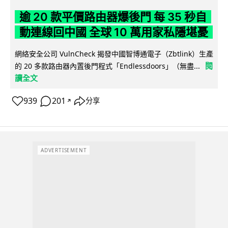
逾 20 款平價路由器爆後門 每 35 秒自
動連線回中國 全球 10 萬用家私隱堪憂
網絡安全公司 VulnCheck 揭發中國智博通電子（Zbtlink）生產
閱
的 20 多款路由器內置後門程式「Endlessdoors」（無盡...
讀全文
939
201
分享
↗
ADVERTISEMENT