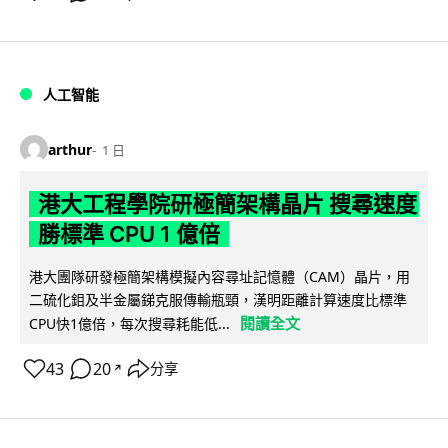
人工智能
arthur
1 日
港大工程學院研極簡架構晶片 搜尋速度
勝標準 CPU 1 億倍
港大團隊研發極簡架構模擬內容尋址記憶體（CAM）晶片，用
二硫化鉬及半金屬銻克服傳輸瓶頸，漢明距離計算速度比標準
閱讀全文
CPU快1億倍，每次搜尋耗能低...
43
20
分享
↗