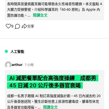
長時間高音量佩戴耳機可能導致永久性噪音性聽損。本文盤點 4
大聽力受損警號，介紹科學護耳的「60-60 原則」及 Apple 內
閱讀全文
置防護功能，...
9
分享
人工智能
arthur
7 小時
AI 減肥餐單配合高強度操練 成都男
45 日減 20 公斤後多器官衰竭
成都一名男子跟隨 AI 制訂高強度減脂計劃，45 日內減去約 20
公斤後昏迷送院。醫生診斷他患上尿源性膿毒症、膿毒性休克
閱讀全文
及多器官功能障礙。...