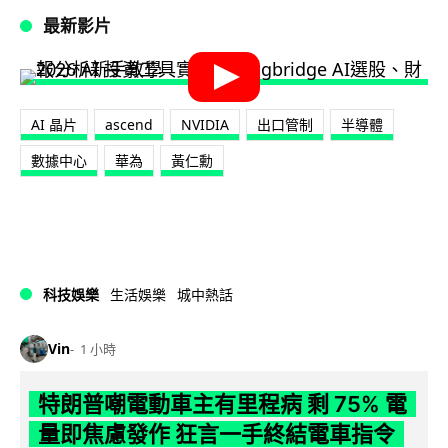
最新影片
AI 晶片
ascend
NVIDIA
出口管制
半導體
數據中心
華為
黃仁勳
科技娛樂
生活娛樂
城中熱話
Vin
1 小時
特朗普嘲電動車主有里程病 剩 75% 電
量即焦慮發作 狂言一手終結電車指令