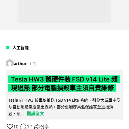
人工智能
arthur
1 日
Tesla HW3 舊硬件裝 FSD v14 Lite 頻
現過熱 部分電腦損毀車主須自費維修
Tesla 向 HW3 舊車款推送 FSD v14 Lite 系統，引發大量車主反
映自動駕駛電腦嚴重過熱，部分更觸發高溫保護甚至直接燒
閱讀全文
毀，須...
10
1
分享
↗