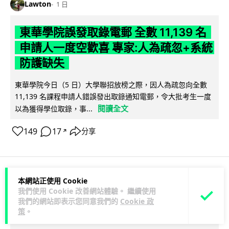
Lawton
1 日
東華學院誤發取錄電郵 全數 11,139 名
申請人一度空歡喜 專家:人為疏忽+系統
防護缺失
東華學院今日（5 日）大學聯招放榜之際，因人為疏忽向全數
11,139 名課程申請人錯誤發出取錄通知電郵，令大批考生一度
閱讀全文
以為獲得學位取錄，事...
149
17
分享
↗
本網站正使用 Cookie
科技娛樂
影視娛樂
我們使用 Cookie 改善網站體驗。 繼續使用
我們的網站即表示您同意我們的
Cookie 政
策
。
Lawton
1 日