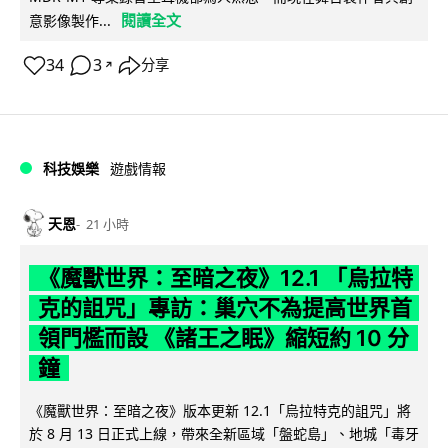
閱讀全文
意影像製作...
34
3
分享
↗
科技娛樂
遊戲情報
天恩
21 小時
《魔獸世界：至暗之夜》12.1 「烏拉特
克的詛咒」專訪：巢穴不為提高世界首
領門檻而設 《諸王之眠》縮短約 10 分
鐘
《魔獸世界：至暗之夜》版本更新 12.1「烏拉特克的詛咒」將
於 8 月 13 日正式上線，帶來全新區域「盤蛇島」、地城「毒牙