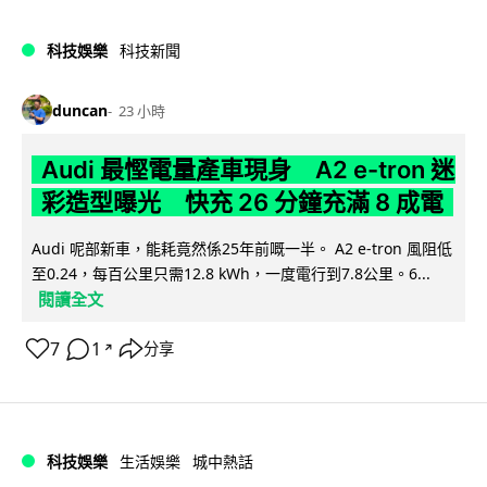
科技娛樂
科技新聞
duncan
23 小時
Audi 最慳電量產車現身 A2 e-tron 迷
彩造型曝光 快充 26 分鐘充滿 8 成電
Audi 呢部新車，能耗竟然係25年前嘅一半。 A2 e-tron 風阻低
至0.24，每百公里只需12.8 kWh，一度電行到7.8公里。6...
閱讀全文
7
1
分享
↗
科技娛樂
生活娛樂
城中熱話