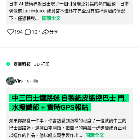
日本 AI 技術界近日出現了一個引發廣泛討論的熱門話題：日本
偶像前 Juice=Juice 成員宮本佳林在完全沒有編程經驗的情況
閱讀全文
下，僅憑藉與...
194
10
分享
↗
商業科技
3D 打印
Vin
10 小時
中三巴士鐵路迷 自製紙皮遙控巴士 門,
水撥識郁 + 實時GPS報站
如果你熱愛一件事，你會熱愛到怎樣的程度？一位就讀中三的
巴士鐵路迷，選擇由零開始，把自己的興趣一步步變成真正可
閱讀全文
以運作的作品。他以紙皮親手製作出...