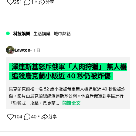
251
1
分享
↗
科技娛樂
生活娛樂
城中熱話
Lawton
1 日
澤連斯基怒斥俄軍「人肉狩獵」 無人機
追殺烏克蘭小販近 40 秒仍被炸傷
烏克蘭克爾松一名 52 歲小販被俄軍無人機追擊近 40 秒後被炸
傷，影片由烏克蘭總統澤連斯基公開。他直斥俄軍對平民進行
閱讀全文
「狩獵式」攻擊，烏克蘭...
104
40
分享
↗