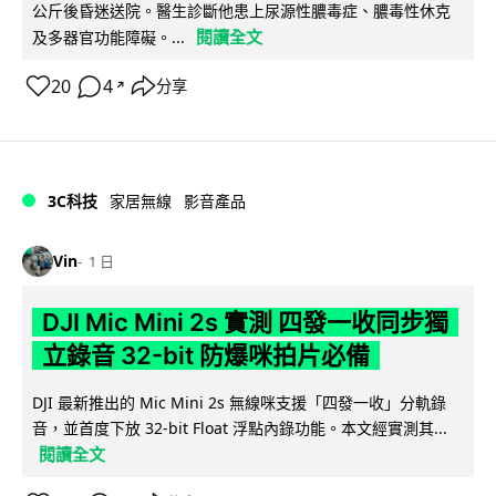
公斤後昏迷送院。醫生診斷他患上尿源性膿毒症、膿毒性休克
閱讀全文
及多器官功能障礙。...
20
4
分享
↗
3C科技
家居無線
影音產品
Vin
1 日
DJI Mic Mini 2s 實測 四發一收同步獨
立錄音 32-bit 防爆咪拍片必備
DJI 最新推出的 Mic Mini 2s 無線咪支援「四發一收」分軌錄
音，並首度下放 32-bit Float 浮點內錄功能。本文經實測其...
閱讀全文