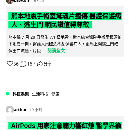
Lawton
16 小時
熊本地震手術室驚魂片瘋傳 醫護保護病
人、逃生門 網民讚值得尊敬
熊本縣 7 月 28 日發生 7.1 級地震，熊本綜合醫院手術室鏡頭拍
下地震一刻，醫護人員臨危不亂保護病人，更馬上開逃生門確
閱讀全文
保出口流通。片段...
56
16
分享
↗
科技娛樂
生活科技
健康
arthur
19 小時
AirPods 用家注意聽力響紅燈 醫學界籲