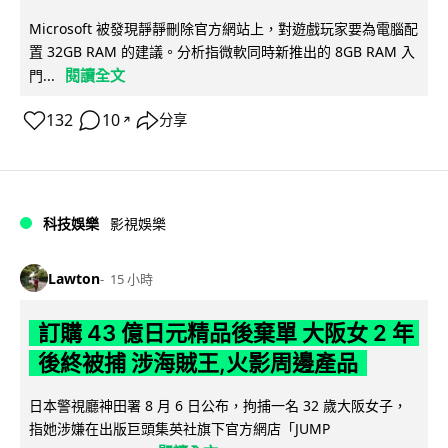
Microsoft 被發現靜靜刪除官方網站上，對遊戲玩家要為電腦配
置 32GB RAM 的建議。分析指微軟同時新推出的 8GB RAM 入
閱讀全文
門...
132
10
分享
↗
科技娛樂
影視娛樂
Lawton
15 小時
訂購 43 億日元精品後棄單 大阪女 2 年
後終被捕 涉海賊王,火影周邊產品
日本警視廳神田署 8 月 6 日公布，拘捕一名 32 歲大阪女子，
指她涉嫌在出版巨頭集英社旗下官方網店「JUMP