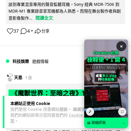
談到專業混音專用的聲音監聽耳機，Sony 經典 MDR-7506 到
MDR-M1 專業錄音室耳機都為人熟悉。而現在舞台製作者與創
閱讀全文
意影像製作...
37
4
分享
↗
×
科技娛樂
遊戲情報
天恩
1 日
《魔獸世界：至暗之夜》12.1 「烏拉特
克的詛咒」專訪：巢穴不為提高世界首
本網站正使用 Cookie
我們使用 Cookie 改善網站體驗。 繼續使用
領門檻而設 《諸王之眠》縮短約 10 分
🎵
⛶
我們的網站即表示您同意我們的
Cookie 政
鐘
策
。
📖 詳細評測
→