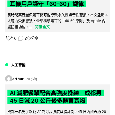
耳機用戶謹守「60-60」鐵律
長時間高音量佩戴耳機可能導致永久性噪音性聽損。本文盤點 4
大聽力受損警號，介紹科學護耳的「60-60 原則」及 Apple 內
閱讀全文
置防護功能，...
16
分享
人工智能
arthur
20 小時
AI 減肥餐單配合高強度操練 成都男
45 日減 20 公斤後多器官衰竭
成都一名男子跟隨 AI 制訂高強度減脂計劃，45 日內減去約 20