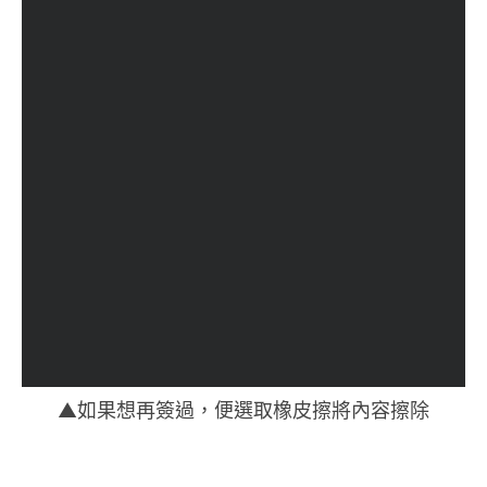
▲如果想再簽過，便選取橡皮擦將內容擦除