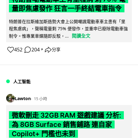
量即焦慮發作 狂言一手終結電車指令
特朗普在拉斯維加斯造勢大會上公開嘲諷電動車車主患有「里
程焦慮病」，聲稱電量剩 75% 便發作，並重申已廢除電動車強
閱讀全文
制令。惟專業車媒隨即反駁，...
452
204
分享
↗
人工智能
Lawton
15 小時
微軟刪走 32GB RAM 遊戲建議 分析:
為 8GB Surface 銷售鋪路 連自家
Copilot+ 門檻也未到