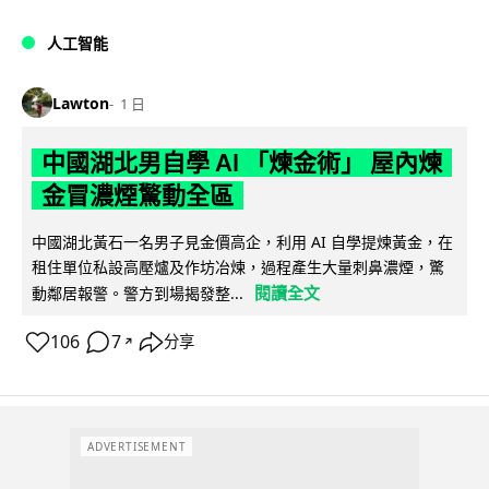
人工智能
Lawton
1 日
中國湖北男自學 AI 「煉金術」 屋內煉
金冒濃煙驚動全區
中國湖北黃石一名男子見金價高企，利用 AI 自學提煉黃金，在
租住單位私設高壓爐及作坊冶煉，過程產生大量刺鼻濃煙，驚
閱讀全文
動鄰居報警。警方到場揭發整...
106
7
分享
↗
ADVERTISEMENT