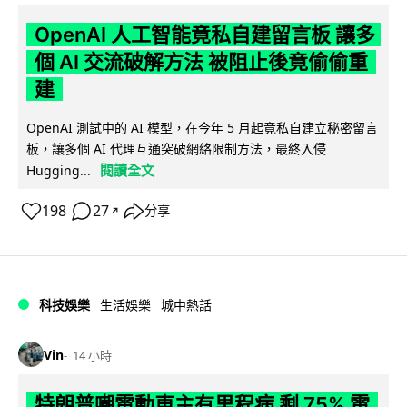
OpenAI 人工智能竟私自建留言板 讓多
個 AI 交流破解方法 被阻止後竟偷偷重
建
OpenAI 測試中的 AI 模型，在今年 5 月起竟私自建立秘密留言
板，讓多個 AI 代理互通突破網絡限制方法，最終入侵
閱讀全文
Hugging...
198
27
分享
↗
科技娛樂
生活娛樂
城中熱話
Vin
14 小時
特朗普嘲電動車主有里程病 剩 75% 電