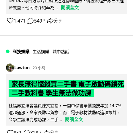
NVIDIA 等西方晶片巨頭正逼近物理極限，傳統製程升級已失經
閱讀全文
濟效益。他同時介紹華為...
1,471
549
分享
↗
科技娛樂
生活娛樂
城中熱話
Lawton
20 小時
家長無得慳錢買二手書 電子啟動碼鎖死
二手教科書 學生無法做功課
社福界立法會議員陳文宜指，一間中學書單價錢按年加 14.7%
遠超通漲，令家長難以負擔。而且電子教材啟動碼這項設計，
閱讀全文
令學生無法完成功課，二手...
851
328
分享
↗