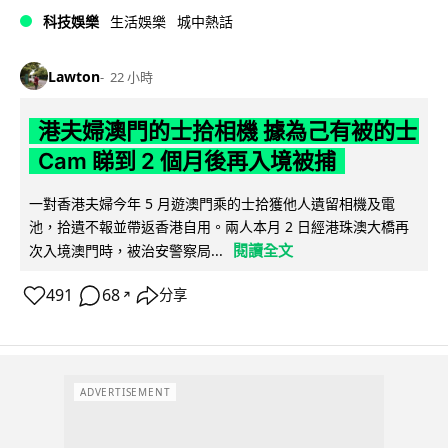
科技娛樂
生活娛樂
城中熱話
Lawton
22 小時
港夫婦澳門的士拾相機 據為己有被的士
Cam 睇到 2 個月後再入境被捕
一對香港夫婦今年 5 月遊澳門乘的士拾獲他人遺留相機及電
池，拾遺不報並帶返香港自用。兩人本月 2 日經港珠澳大橋再
閱讀全文
次入境澳門時，被治安警察局...
491
68
分享
↗
ADVERTISEMENT