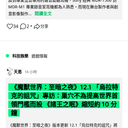
談到專業混音專用的聲音監聽耳機，Sony 經典 MDR-7506 到
MDR-M1 專業錄音室耳機都為人熟悉。而現在舞台製作者與創
閱讀全文
意影像製作...
34
2
分享
↗
科技娛樂
遊戲情報
天恩
16 小時
《魔獸世界：至暗之夜》12.1 「烏拉特
克的詛咒」專訪：巢穴不為提高世界首
領門檻而設 《諸王之眠》縮短約 10 分
鐘
《魔獸世界：至暗之夜》版本更新 12.1「烏拉特克的詛咒」將