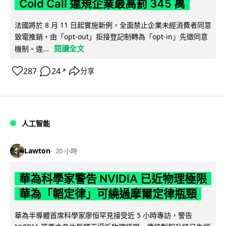
Cold Call 違規企業最高罰 345 萬
法國將於 8 月 11 日起實施新例，全面禁止企業未經消費者同意
致電推銷，由「opt-out」拒接登記制轉為「opt-in」先徵同意
閱讀全文
機制。違...
287
24
分享
↗
人工智能
Lawton
20 小時
華為科學家警告 NVIDIA 已近物理極限
華為「韜定律」可繞過摩爾定律瓶頸
華為半導體首席科學家廖恒罕見接受近 5 小時專訪，警告