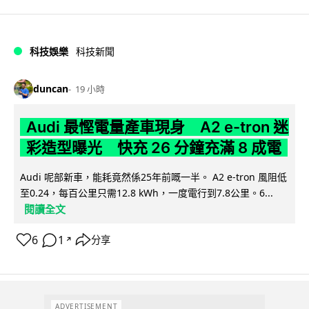
科技娛樂
科技新聞
duncan
19 小時
Audi 最慳電量產車現身 A2 e-tron 迷
彩造型曝光 快充 26 分鐘充滿 8 成電
Audi 呢部新車，能耗竟然係25年前嘅一半。 A2 e-tron 風阻低
至0.24，每百公里只需12.8 kWh，一度電行到7.8公里。6...
閱讀全文
6
1
分享
↗
ADVERTISEMENT