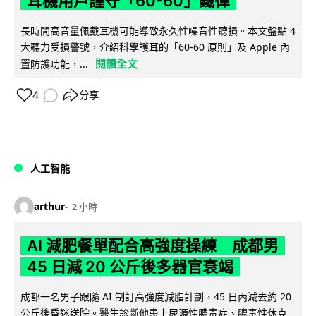
耳機用戶謹守「60-60」鐵律
長時間高音量佩戴耳機可能導致永久性噪音性聽損。本文盤點 4
大聽力受損警號，介紹科學護耳的「60-60 原則」及 Apple 內
閱讀全文
置防護功能，...
4
分享
人工智能
arthur
2 小時
AI 減肥餐單配合高強度操練 成都男
45 日減 20 公斤後多器官衰竭
成都一名男子跟隨 AI 制訂高強度減脂計劃，45 日內減去約 20
公斤後昏迷送院。醫生診斷他患上尿源性膿毒症、膿毒性休克