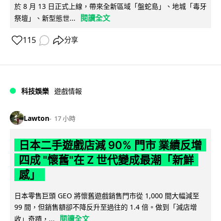
於 8 月 13 日正式上線，帶來全新區域「盤蛇島」、地城「毒牙
閱讀全文
祭壇」、新型態世...
115
分享
科技娛樂
遊戲情報
Lawton
17 小時
日本二手遊戲店減 90% 門市 業績反增
四成 "懷舊"在 Z 世代變成最潮「新鮮
感」
日本零售巨頭 GEO 將懷舊遊戲銷售門市從 1,000 間大幅減至
99 間，但銷售額卻不降反升至過往的 1.4 倍。做到「減店增
閱讀全文
收」奇蹟，...