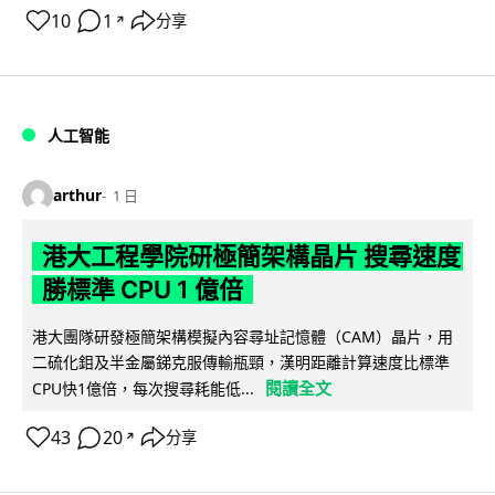
10
1
分享
↗
人工智能
arthur
1 日
港大工程學院研極簡架構晶片 搜尋速度
勝標準 CPU 1 億倍
港大團隊研發極簡架構模擬內容尋址記憶體（CAM）晶片，用
二硫化鉬及半金屬銻克服傳輸瓶頸，漢明距離計算速度比標準
閱讀全文
CPU快1億倍，每次搜尋耗能低...
43
20
分享
↗