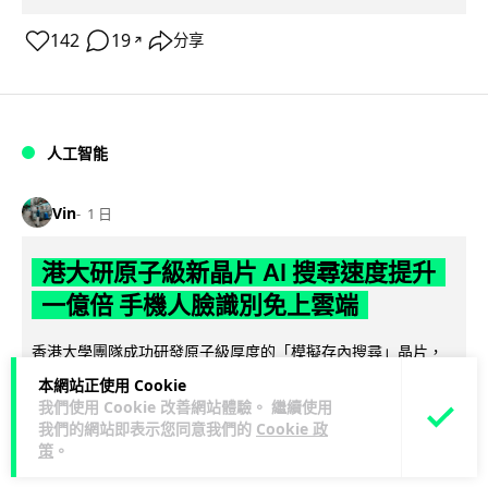
142
19
分享
↗
人工智能
Vin
1 日
港大研原子級新晶片 AI 搜尋速度提升
一億倍 手機人臉識別免上雲端
香港大學團隊成功研發原子級厚度的「模擬存內搜尋」晶片，
比傳統 CPU 搜尋速度快約 1 億倍，延遲低至 36 皮秒（即
本網站正使用 Cookie
閱讀全文
0.00000000...
我們使用 Cookie 改善網站體驗。 繼續使用
我們的網站即表示您同意我們的
Cookie 政
378
83
策
。
分享
↗