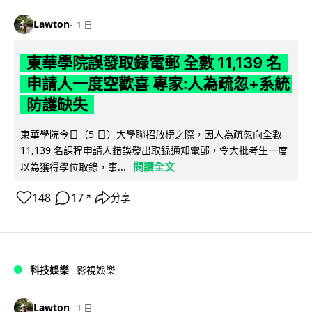
Lawton
1 日
東華學院誤發取錄電郵 全數 11,139 名
申請人一度空歡喜 專家:人為疏忽+系統
防護缺失
東華學院今日（5 日）大學聯招放榜之際，因人為疏忽向全數
11,139 名課程申請人錯誤發出取錄通知電郵，令大批考生一度
閱讀全文
以為獲得學位取錄，事...
148
17
分享
↗
科技娛樂
影視娛樂
Lawton
1 日