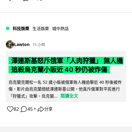
科技娛樂
生活娛樂
城中熱話
Lawton
15 小時
澤連斯基怒斥俄軍「人肉狩獵」 無人機
追殺烏克蘭小販近 40 秒仍被炸傷
烏克蘭克爾松一名 52 歲小販被俄軍無人機追擊近 40 秒後被炸
傷，影片由烏克蘭總統澤連斯基公開。他直斥俄軍對平民進行
閱讀全文
「狩獵式」攻擊，烏克蘭...
82
45
分享
↗