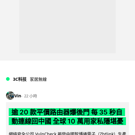
3C科技
家居無線
Vin
22 小時
逾 20 款平價路由器爆後門 每 35 秒自
動連線回中國 全球 10 萬用家私隱堪憂
網絡安全公司 VulnCheck 揭發中國智博通電子（Zbtlink）生產