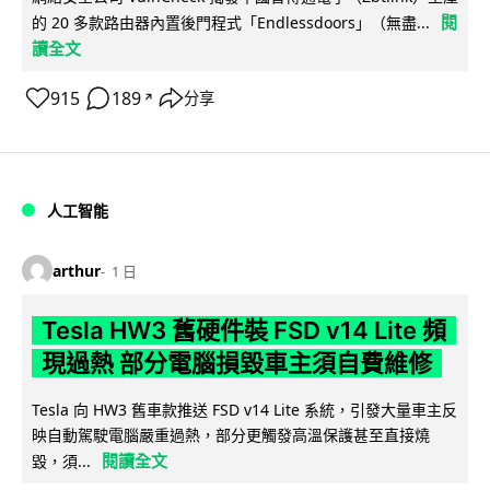
閱
的 20 多款路由器內置後門程式「Endlessdoors」（無盡...
讀全文
915
189
分享
↗
人工智能
arthur
1 日
Tesla HW3 舊硬件裝 FSD v14 Lite 頻
現過熱 部分電腦損毀車主須自費維修
Tesla 向 HW3 舊車款推送 FSD v14 Lite 系統，引發大量車主反
映自動駕駛電腦嚴重過熱，部分更觸發高溫保護甚至直接燒
閱讀全文
毀，須...