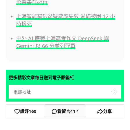
影響事在必行
上海智能貓砂盆疑感應失效 愛貓被困 12 小
時慘死
中外 AI 應戰上海高考作文 DeepSeek 與
Gemini 以 66 分並列冠軍
📮
更多精彩文章每日送到電子郵箱
讚好
169
看留言
41
分享
↗