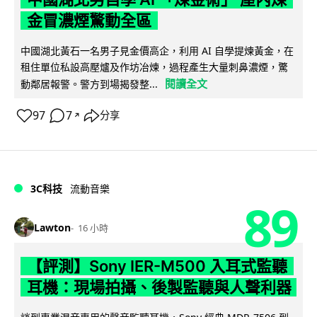
金冒濃煙驚動全區
中國湖北黃石一名男子見金價高企，利用 AI 自學提煉黃金，在
租住單位私設高壓爐及作坊冶煉，過程產生大量刺鼻濃煙，驚
閱讀全文
動鄰居報警。警方到場揭發整...
97
7
分享
↗
3C科技
流動音樂
89
Lawton
16 小時
【評測】Sony IER-M500 入耳式監聽
耳機：現場拍攝、後製監聽與人聲利器