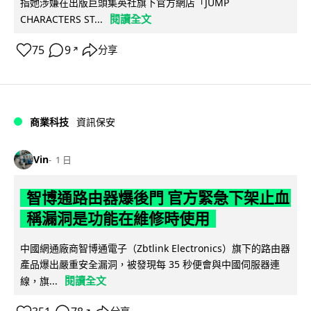
指她涉嫌在出版巨頭集英社旗下官方網店「JUMP
閱讀全文
CHARACTERS ST...
75
9
分享
↗
商業科技
資訊保安
Vin
1 日
智博通路由器爆後門 官方緊急下架止血
稱漏洞是功能在維修時使用
中國網通廠商智博通電子（Zbtlink Electronics）旗下的路由器
產品爆出嚴重安全漏洞，被發現每 35 秒便會與中國伺服器連
閱讀全文
線，旗...