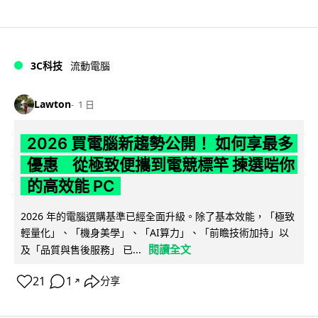
3C科技
流動電腦
Lawton
1 日
2026 買電腦新趨勢公開！ 如何享最多
優惠 從極致便攜到電競標竿 揀選啱你
的高效能 PC
2026 年的電腦選購基準已經全面升級。除了基本效能，「極致
輕量化」、「機身美學」、「AI算力」、「前瞻技術加持」以
閱讀全文
及「品質與售後服務」 已...
21
1
分享
↗