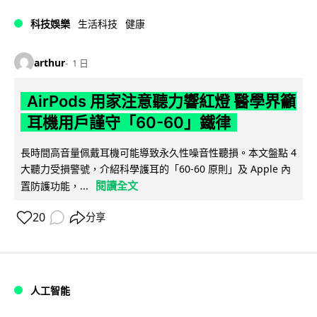
科技娛樂
生活科技
健康
arthur
1 日
AirPods 用家注意聽力響紅燈 醫學界籲
耳機用戶謹守「60-60」鐵律
長時間高音量佩戴耳機可能導致永久性噪音性聽損。本文盤點 4
大聽力受損警號，介紹科學護耳的「60-60 原則」及 Apple 內
閱讀全文
置防護功能，...
20
分享
人工智能