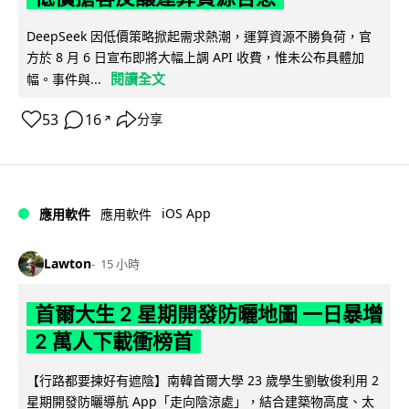
DeepSeek 因低價策略掀起需求熱潮，運算資源不勝負荷，官
方於 8 月 6 日宣布即將大幅上調 API 收費，惟未公布具體加
閱讀全文
幅。事件與...
53
16
分享
↗
iOS App
應用軟件
應用軟件
Lawton
15 小時
首爾大生 2 星期開發防曬地圖 一日暴增
2 萬人下載衝榜首
【行路都要揀好有遮陰】南韓首爾大學 23 歲學生劉敏俊利用 2
星期開發防曬導航 App「走向陰涼處」，結合建築物高度、太