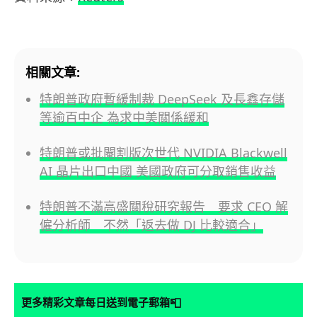
相關文章:
特朗普政府暫緩制裁 DeepSeek 及長鑫存儲
等逾百中企 為求中美關係緩和
特朗普或批閹割版次世代 NVIDIA Blackwell
AI 晶片出口中國 美國政府可分取銷售收益
特朗普不滿高盛關稅研究報告 要求 CEO 解
僱分析師 不然「返去做 DJ 比較適合」
📮
更多精彩文章每日送到電子郵箱