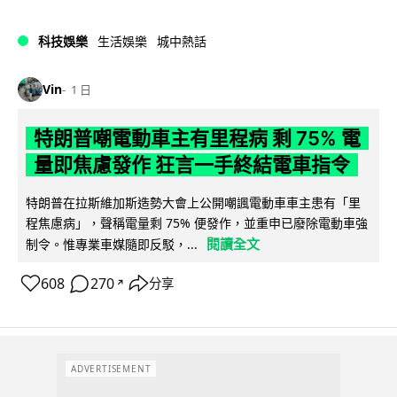
科技娛樂
生活娛樂
城中熱話
Vin
1 日
特朗普嘲電動車主有里程病 剩 75% 電
量即焦慮發作 狂言一手終結電車指令
特朗普在拉斯維加斯造勢大會上公開嘲諷電動車車主患有「里
程焦慮病」，聲稱電量剩 75% 便發作，並重申已廢除電動車強
閱讀全文
制令。惟專業車媒隨即反駁，...
608
270
分享
↗
ADVERTISEMENT