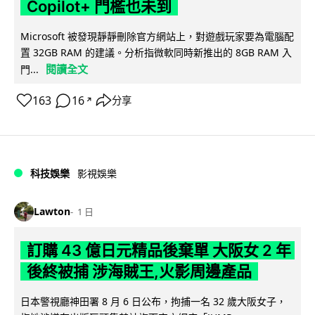
Copilot+ 門檻也未到
Microsoft 被發現靜靜刪除官方網站上，對遊戲玩家要為電腦配
置 32GB RAM 的建議。分析指微軟同時新推出的 8GB RAM 入
閱讀全文
門...
163
16
分享
↗
科技娛樂
影視娛樂
Lawton
1 日
訂購 43 億日元精品後棄單 大阪女 2 年
後終被捕 涉海賊王,火影周邊產品
日本警視廳神田署 8 月 6 日公布，拘捕一名 32 歲大阪女子，