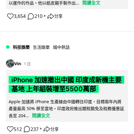
閱讀全文
以運作的作品。他以紙皮親手製作出...
3,654
210
分享
↗
科技娛樂
生活娛樂
城中熱話
Vin
1 日
iPhone 加速撤出中國 印度成新機主要
基地 上年組裝增至5500萬部
Apple 加速將 iPhone 生產線由中國轉往印度，目標兩年內將
產量最高 50% 移至當地。印度政府推出關稅豁免及稅務優惠延
閱讀全文
長至 204...
512
237
分享
↗