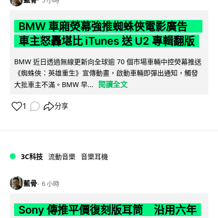
BMW 車廂熒幕強推蜘蛛俠電影廣告
車主怒轟堪比 iTunes 送 U2 專輯翻版
BMW 近日透過無線更新向全球逾 70 個市場車輛中控熒幕推送
《蜘蛛俠：英雄重生》宣傳動畫，啟動車輛即彈出通知，觸發
閱讀全文
大批車主不滿。BMW 早...
1
分享
3C科技
流動音樂
音樂耳機
藍骨
6 小時
Sony 傳推平價復刻版耳筒 沿用六年