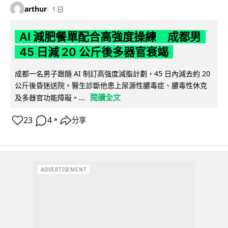
arthur
1 日
AI 減肥餐單配合高強度操練 成都男
45 日減 20 公斤後多器官衰竭
成都一名男子跟隨 AI 制訂高強度減脂計劃，45 日內減去約 20
公斤後昏迷送院。醫生診斷他患上尿源性膿毒症、膿毒性休克
閱讀全文
及多器官功能障礙。...
23
4
分享
↗
ADVERTISEMENT