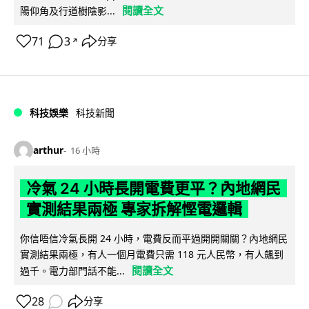
閱讀全文
陽仰角及行道樹陰影...
71
3
分享
↗
科技娛樂
科技新聞
arthur
16 小時
冷氣 24 小時長開電費更平？內地網民
實測結果兩極 專家拆解慳電邏輯
你信唔信冷氣長開 24 小時，電費反而平過開開關關？內地網民
實測結果兩極，有人一個月電費只需 118 元人民幣，有人飆到
閱讀全文
過千。電力部門話不能...
28
分享