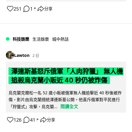
251
1
分享
↗
科技娛樂
生活娛樂
城中熱話
Lawton
2 日
澤連斯基怒斥俄軍「人肉狩獵」 無人機
追殺烏克蘭小販近 40 秒仍被炸傷
烏克蘭克爾松一名 52 歲小販被俄軍無人機追擊近 40 秒後被炸
傷，影片由烏克蘭總統澤連斯基公開。他直斥俄軍對平民進行
閱讀全文
「狩獵式」攻擊，烏克蘭...
126
41
分享
↗