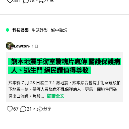
351
78
分享
↗
科技娛樂
生活娛樂
城中熱話
Lawton
1 日
熊本地震手術室驚魂片瘋傳 醫護保護病
人、逃生門 網民讚值得尊敬
熊本縣 7 月 28 日發生 7.1 級地震，熊本綜合醫院手術室鏡頭拍
下地震一刻，醫護人員臨危不亂保護病人，更馬上開逃生門確
閱讀全文
保出口流通。片段...
67
21
分享
↗