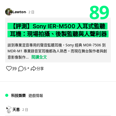
89
Lawton
2 日
【評測】Sony IER-M500 入耳式監聽
耳機：現場拍攝、後製監聽與人聲利器
談到專業混音專用的聲音監聽耳機，Sony 經典 MDR-7506 到
MDR-M1 專業錄音室耳機都為人熟悉。而現在舞台製作者與創
閱讀全文
意影像製作...
39
5
分享
↗
科技娛樂
遊戲情報
天恩
2 日