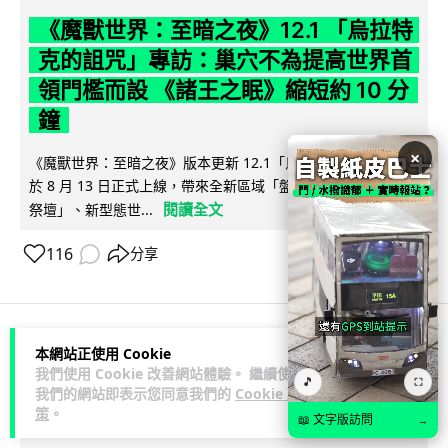
《魔獸世界：至暗之夜》12.1 「烏拉特
克的詛咒」專訪：巢穴不為提高世界首
領門檻而設 《諸王之眠》縮短約 10 分
鐘
×
《魔獸世界：至暗之夜》版本更新 12.1「烏拉特克的詛咒」將
於 8 月 13 日正式上線，帶來全新區域「盤蛇島」、地城「毒牙
閱讀全文
祭壇」、新型態世...
116
分享
本網站正使用 Cookie
科技娛樂
遊戲情報
我們使用 Cookie 改善網站體驗。 繼續使用
🎵
⛶
我們的網站即表示您同意我們的
Cookie 政
Lawton
2 日
策
。
📖 文字版訪問
→