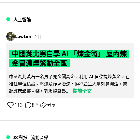
人工智能
Lawton
2 日
中國湖北男自學 AI 「煉金術」 屋內煉
金冒濃煙驚動全區
中國湖北黃石一名男子見金價高企，利用 AI 自學提煉黃金，在
租住單位私設高壓爐及作坊冶煉，過程產生大量刺鼻濃煙，驚
閱讀全文
動鄰居報警。警方到場揭發整...
113
8
分享
↗
3C科技
流動音樂