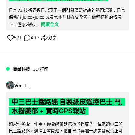
日本 AI 技術界近日出現了一個引發廣泛討論的熱門話題：日本
偶像前 Juice=Juice 成員宮本佳林在完全沒有編程經驗的情況
閱讀全文
下，僅憑藉與...
571
49
分享
↗
商業科技
3D 打印
Vin
1 日
中三巴士鐵路迷 自製紙皮遙控巴士 門,
水撥識郁 + 實時GPS報站
如果你熱愛一件事，你會熱愛到怎樣的程度？一位就讀中三的
巴士鐵路迷，選擇由零開始，把自己的興趣一步步變成真正可