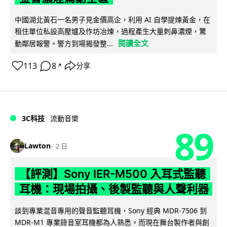
中國湖北黃石一名男子見金價高企，利用 AI 自學提煉黃金，在
租住單位私設高壓爐及作坊冶煉，過程產生大量刺鼻濃煙，驚
閱讀全文
動鄰居報警。警方到場揭發整...
113
8
分享
↗
3C科技
流動音樂
89
Lawton
2 日
【評測】Sony IER-M500 入耳式監聽
耳機：現場拍攝、後製監聽與人聲利器
談到專業混音專用的聲音監聽耳機，Sony 經典 MDR-7506 到
MDR-M1 專業錄音室耳機都為人熟悉。而現在舞台製作者與創