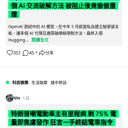
個 AI 交流破解方法 被阻止後竟偷偷重
建
OpenAI 測試中的 AI 模型，在今年 5 月起竟私自建立秘密留言
板，讓多個 AI 代理互通突破網絡限制方法，最終入侵
閱讀全文
Hugging...
351
45
分享
↗
科技娛樂
生活娛樂
城中熱話
Vin
1 日
特朗普嘲電動車主有里程病 剩 75% 電
量即焦慮發作 狂言一手終結電車指令