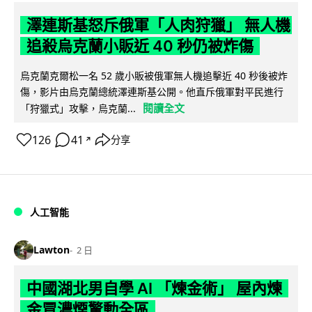
澤連斯基怒斥俄軍「人肉狩獵」 無人機
追殺烏克蘭小販近 40 秒仍被炸傷
烏克蘭克爾松一名 52 歲小販被俄軍無人機追擊近 40 秒後被炸
傷，影片由烏克蘭總統澤連斯基公開。他直斥俄軍對平民進行
閱讀全文
「狩獵式」攻擊，烏克蘭...
126
41
分享
↗
人工智能
Lawton
2 日
中國湖北男自學 AI 「煉金術」 屋內煉
金冒濃煙驚動全區