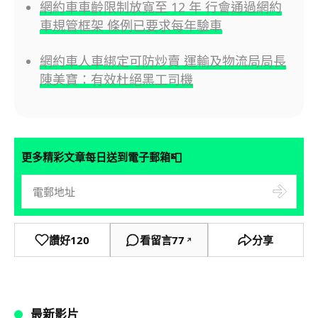
網約車車齡限制放寬至 12 年 行會通過網約
車規管框架 條例已要求每年驗車
網約車人車綁定可防炒賣 運輸及物流局局長
陳美寶：有效杜絕黑工司機
📮
更多精彩文章每日送到電子郵箱
讚好
120
看留言
77
分享
↗
最新影片