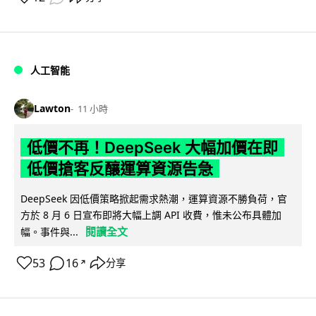
人工智能
Lawton
11 小時
低價不再！DeepSeek 大幅加價在即
低價搶客反釀運算資源告急
DeepSeek 因低價策略掀起需求熱潮，運算資源不勝負荷，官
方於 8 月 6 日宣布即將大幅上調 API 收費，惟未公布具體加
閱讀全文
幅。事件與...
53
16
分享
↗