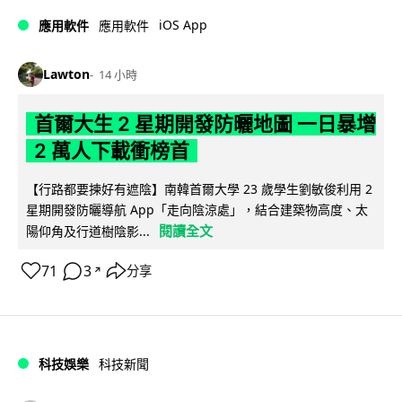
iOS App
應用軟件
應用軟件
Lawton
14 小時
首爾大生 2 星期開發防曬地圖 一日暴增
2 萬人下載衝榜首
【行路都要揀好有遮陰】南韓首爾大學 23 歲學生劉敏俊利用 2
星期開發防曬導航 App「走向陰涼處」，結合建築物高度、太
閱讀全文
陽仰角及行道樹陰影...
71
3
分享
↗
科技娛樂
科技新聞