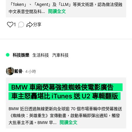
「Token」、「Agent」及「LLM」等英文術語，認為做法侵蝕
閱讀全文
中文表意空間及科...
1
分享
科技娛樂
生活科技
汽車科技
藍骨
4 小時
BMW 車廂熒幕強推蜘蛛俠電影廣告
車主怒轟堪比 iTunes 送 U2 專輯翻版
BMW 近日透過無線更新向全球逾 70 個市場車輛中控熒幕推送
《蜘蛛俠：英雄重生》宣傳動畫，啟動車輛即彈出通知，觸發
閱讀全文
大批車主不滿。BMW 早...