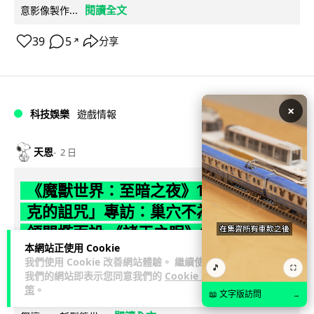
閱讀全文
意影像製作...
39
5
分享
↗
×
科技娛樂
遊戲情報
天恩
2 日
《魔獸世界：至暗之夜》12.1 「烏拉特
克的詛咒」專訪：巢穴不為提高世界首
領門檻而設 《諸王之眠》縮短約 10 分
本網站正使用 Cookie
鐘
我們使用 Cookie 改善網站體驗。 繼續使用
🎵
⛶
我們的網站即表示您同意我們的
Cookie 政
《魔獸世界：至暗之夜》版本更新 12.1「烏拉特克的詛咒」將
策
。
📖 文字版訪問
→
於 8 月 13 日正式上線，帶來全新區域「盤蛇島」、地城「毒牙