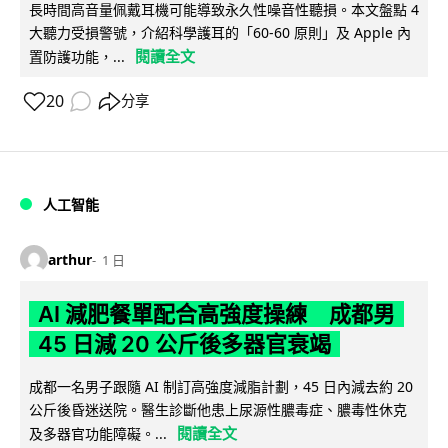
長時間高音量佩戴耳機可能導致永久性噪音性聽損。本文盤點 4
大聽力受損警號，介紹科學護耳的「60-60 原則」及 Apple 內
閱讀全文
置防護功能，...
20
分享
人工智能
arthur
1 日
AI 減肥餐單配合高強度操練 成都男
45 日減 20 公斤後多器官衰竭
成都一名男子跟隨 AI 制訂高強度減脂計劃，45 日內減去約 20
公斤後昏迷送院。醫生診斷他患上尿源性膿毒症、膿毒性休克
閱讀全文
及多器官功能障礙。...