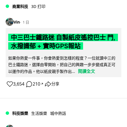
商業科技
3D 打印
Vin
1 日
中三巴士鐵路迷 自製紙皮遙控巴士 門,
水撥識郁 + 實時GPS報站
如果你熱愛一件事，你會熱愛到怎樣的程度？一位就讀中三的
巴士鐵路迷，選擇由零開始，把自己的興趣一步步變成真正可
閱讀全文
以運作的作品。他以紙皮親手製作出...
3,654
210
分享
↗
科技娛樂
生活娛樂
城中熱話