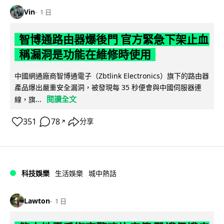
Vin
1 日
智博通路由器爆後門 官方緊急下架止血
稱漏洞是功能在維修時使用
中國網通廠商智博通電子（Zbtlink Electronics）旗下的路由器
產品爆出嚴重安全漏洞，被發現每 35 秒便會與中國伺服器連
閱讀全文
線，旗...
351
78
分享
↗
科技娛樂
生活娛樂
城中熱話
Lawton
1 日