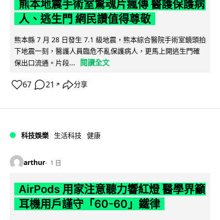
熊本地震手術室驚魂片瘋傳 醫護保護病
人、逃生門 網民讚值得尊敬
熊本縣 7 月 28 日發生 7.1 級地震，熊本綜合醫院手術室鏡頭拍
下地震一刻，醫護人員臨危不亂保護病人，更馬上開逃生門確
閱讀全文
保出口流通。片段...
67
21
分享
↗
科技娛樂
生活科技
健康
arthur
1 日
AirPods 用家注意聽力響紅燈 醫學界籲
耳機用戶謹守「60-60」鐵律