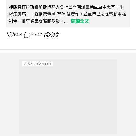
特朗普在拉斯維加斯造勢大會上公開嘲諷電動車車主患有「里
程焦慮病」，聲稱電量剩 75% 便發作，並重申已廢除電動車強
閱讀全文
制令。惟專業車媒隨即反駁，...
608
270
分享
↗
ADVERTISEMENT