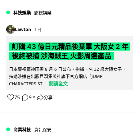
科技娛樂
影視娛樂
Lawton
1 日
訂購 43 億日元精品後棄單 大阪女 2 年
後終被捕 涉海賊王,火影周邊產品
日本警視廳神田署 8 月 6 日公布，拘捕一名 32 歲大阪女子，
指她涉嫌在出版巨頭集英社旗下官方網店「JUMP
閱讀全文
CHARACTERS ST...
75
9
分享
↗
商業科技
資訊保安