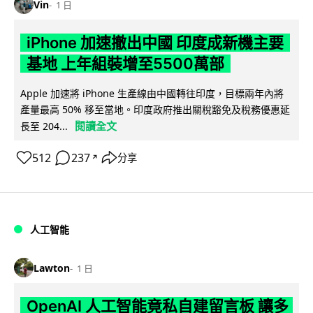
Vin
1 日
iPhone 加速撤出中國 印度成新機主要
基地 上年組裝增至5500萬部
Apple 加速將 iPhone 生產線由中國轉往印度，目標兩年內將
產量最高 50% 移至當地。印度政府推出關稅豁免及稅務優惠延
閱讀全文
長至 204...
512
237
分享
↗
人工智能
Lawton
1 日
OpenAI 人工智能竟私自建留言板 讓多