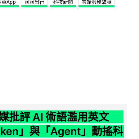
叫車App
滴滴出行
科技新聞
雲端服務故障
媒批評 AI 術語濫用英文
ken」與「Agent」動搖科