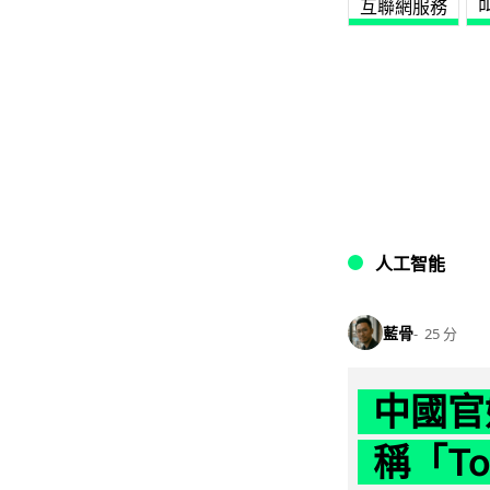
互聯網服務
人工智能
藍骨
25 分
中國官
稱「To