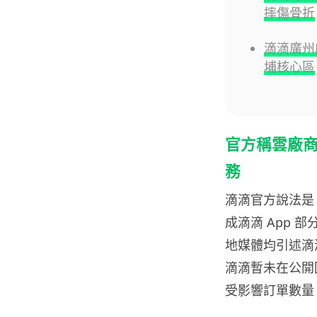
摔傷骨折
滴滴廣州啟
埔核心區
官方稱雲廠商網
務
滴滴官方說法是，
成滴滴 App
地媒體均引述滴
滴滴暫未在公開
受影響訂單數量