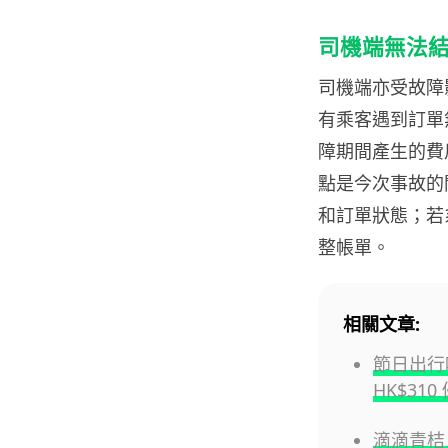
司機端無法結
司機端亦受故障
有乘客遇到訂單
障期間產生的費
點是今次事故的
和訂單狀態；若
整帳單。
相關文章:
節日出行唔
HK$31
滴滴青桔