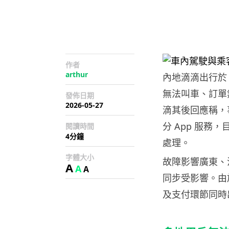
作者
arthur
內地滴滴出行於 
無法叫車、訂單
發佈日期
2026-05-27
滴其後回應稱，
分 App 服
閱讀時間
4分鐘
處理。
字體大小
故障影響廣東、
A
A
A
同步受影響。由
及支付環節同時