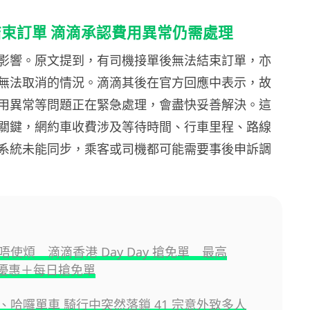
束訂單 滴滴承認費用異常仍需處理
影響。原文提到，有司機接單後無法結束訂單，亦
無法取消的情況。滴滴其後在官方回應中表示，故
用異常等問題正在緊急處理，會盡快妥善解決。這
關鍵，網約車收費涉及等待時間、行車里程、路線
系統未能同步，乘客或司機都可能需要事後申訴調
使煩 滴滴香港 Day Day 搶免單 最高
0 優惠＋每日搶免單
、哈囉單車 騎行中突然落鎖 41 宗意外致多人