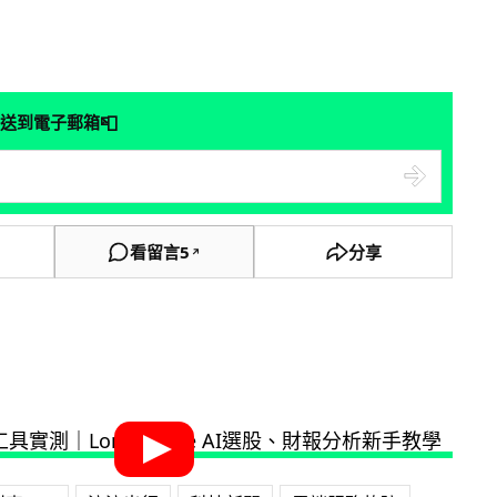
📮
送到電子郵箱
看留言
5
分享
↗