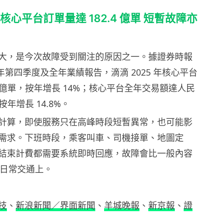
 年核心平台訂單量達 182.4 億單 短暫故障亦
大，是今次故障受到關注的原因之一。據證券時報
5 年第四季度及全年業績報告，滴滴 2025 年核心平台
.4 億單，按年增長 14%；核心平台全年交易額達人民
，按年增長 14.8%。
計算，即使服務只在高峰時段短暫異常，也可能影
需求。下班時段，乘客叫車、司機接單、地圖定
結束計費都需要系統即時回應，故障會比一般內容
到日常交通上。
技
、
新浪新聞／界面新聞
、
羊城晚報
、
新京報
、
證