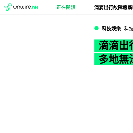
滴滴出行故障癱瘓
科技娛樂
科
滴滴出
多地無