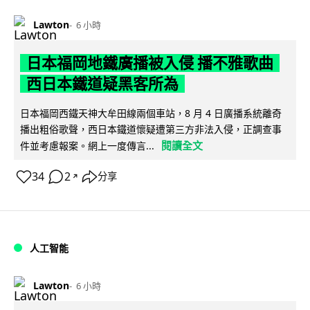
Lawton
6 小時
日本福岡地鐵廣播被入侵 播不雅歌曲
西日本鐵道疑黑客所為
日本福岡西鐵天神大牟田線兩個車站，8 月 4 日廣播系統離奇
播出粗俗歌聲，西日本鐵道懷疑遭第三方非法入侵，正調查事
閱讀全文
件並考慮報案。網上一度傳言...
34
2
分享
↗
人工智能
Lawton
6 小時