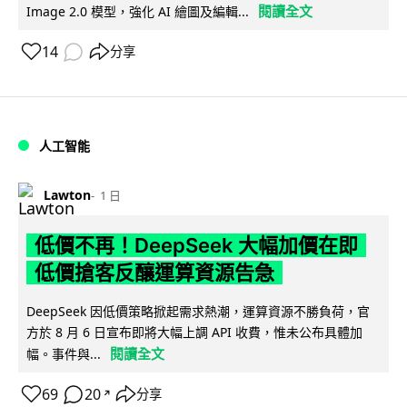
閱讀全文
Image 2.0 模型，強化 AI 繪圖及編輯...
14
分享
人工智能
Lawton
1 日
低價不再！DeepSeek 大幅加價在即
低價搶客反釀運算資源告急
DeepSeek 因低價策略掀起需求熱潮，運算資源不勝負荷，官
方於 8 月 6 日宣布即將大幅上調 API 收費，惟未公布具體加
閱讀全文
幅。事件與...
69
20
分享
↗