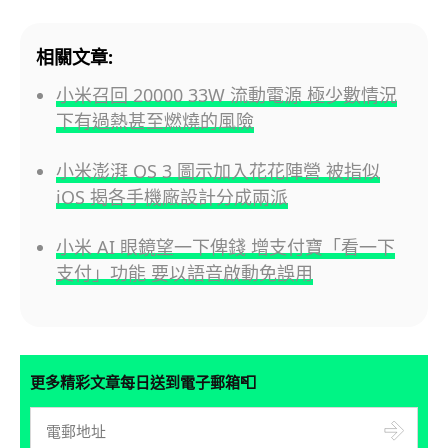
相關文章:
小米召回 20000 33W 流動電源 極少數情況
下有過熱甚至燃燒的風險
小米澎湃 OS 3 圖示加入花花陣營 被指似
iOS 揭各手機廠設計分成兩派
小米 AI 眼鏡望一下俾錢 增支付寶「看一下
支付」功能 要以語音啟動免誤用
📮
更多精彩文章每日送到電子郵箱