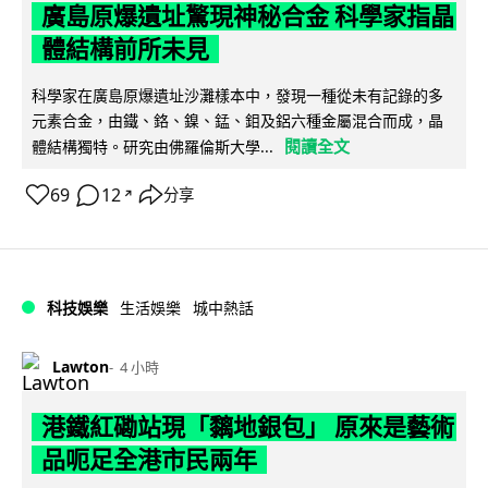
廣島原爆遺址驚現神秘合金 科學家指晶
體結構前所未見
科學家在廣島原爆遺址沙灘樣本中，發現一種從未有記錄的多
元素合金，由鐵、鉻、鎳、錳、鉬及鋁六種金屬混合而成，晶
閱讀全文
體結構獨特。研究由佛羅倫斯大學...
69
12
分享
↗
科技娛樂
生活娛樂
城中熱話
Lawton
4 小時
港鐵紅磡站現「黐地銀包」 原來是藝術
品呃足全港市民兩年