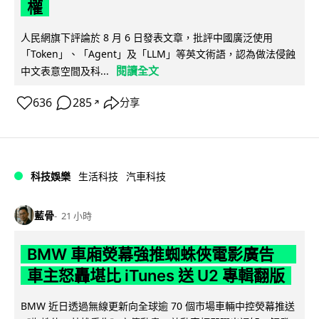
權
人民網旗下評論於 8 月 6 日發表文章，批評中國廣泛使用
「Token」、「Agent」及「LLM」等英文術語，認為做法侵蝕
閱讀全文
中文表意空間及科...
636
285
分享
↗
科技娛樂
生活科技
汽車科技
藍骨
21 小時
BMW 車廂熒幕強推蜘蛛俠電影廣告
車主怒轟堪比 iTunes 送 U2 專輯翻版
BMW 近日透過無線更新向全球逾 70 個市場車輛中控熒幕推送