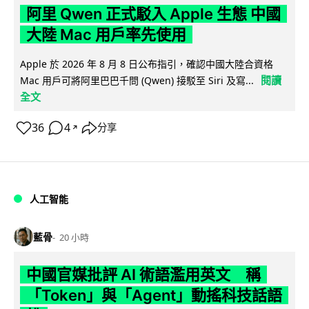
阿里 Qwen 正式駁入 Apple 生態 中國
大陸 Mac 用戶率先使用
Apple 於 2026 年 8 月 8 日公布指引，確認中國大陸合資格
閱讀
Mac 用戶可將阿里巴巴千問 (Qwen) 接駁至 Siri 及寫...
全文
36
4
分享
↗
人工智能
藍骨
20 小時
中國官媒批評 AI 術語濫用英文 稱
「Token」與「Agent」動搖科技話語