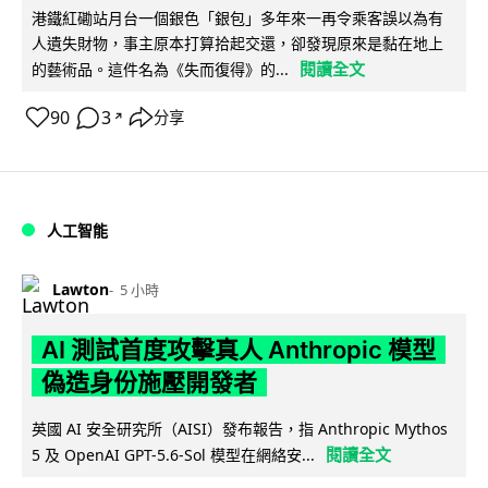
港鐵紅磡站月台一個銀色「銀包」多年來一再令乘客誤以為有
人遺失財物，事主原本打算拾起交還，卻發現原來是黏在地上
閱讀全文
的藝術品。這件名為《失而復得》的...
90
3
分享
↗
人工智能
Lawton
5 小時
AI 測試首度攻擊真人 Anthropic 模型
偽造身份施壓開發者
英國 AI 安全研究所（AISI）發布報告，指 Anthropic Mythos
閱讀全文
5 及 OpenAI GPT-5.6-Sol 模型在網絡安...