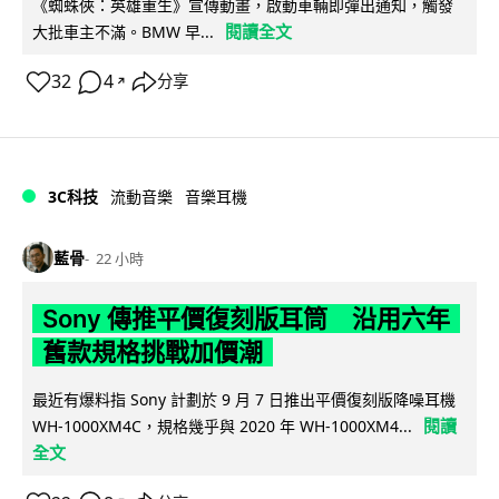
《蜘蛛俠：英雄重生》宣傳動畫，啟動車輛即彈出通知，觸發
閱讀全文
大批車主不滿。BMW 早...
32
4
分享
↗
3C科技
流動音樂
音樂耳機
藍骨
22 小時
Sony 傳推平價復刻版耳筒 沿用六年
舊款規格挑戰加價潮
最近有爆料指 Sony 計劃於 9 月 7 日推出平價復刻版降噪耳機
閱讀
WH-1000XM4C，規格幾乎與 2020 年 WH-1000XM4...
全文