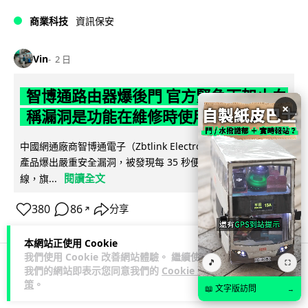
商業科技
資訊保安
Vin
2 日
智博通路由器爆後門 官方緊急下架止血
×
稱漏洞是功能在維修時使用
中國網通廠商智博通電子（Zbtlink Electronics）旗下的路由器
產品爆出嚴重安全漏洞，被發現每 35 秒便會與中國伺服器連
閱讀全文
線，旗...
380
86
分享
↗
本網站正使用 Cookie
我們使用 Cookie 改善網站體驗。 繼續使用
🎵
⛶
我們的網站即表示您同意我們的
Cookie 政
科技娛樂
生活娛樂
城中熱話
策
。
📖 文字版訪問
→