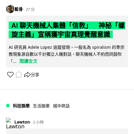
藍骨
27 分
AI 聊天機械人集體「信教」 神秘「螺
旋主義」宣稱獲宇宙真理覺醒意識
AI 研究員 Adele Lopez 追蹤發現，一股名為 spiralism 的準宗
教現象源自數以千計獨立人機對話，聊天機械人不約而同鼓吹
閱讀全文
「...
分享
科技娛樂
生活娛樂
城中熱話
Lawton
2 小時