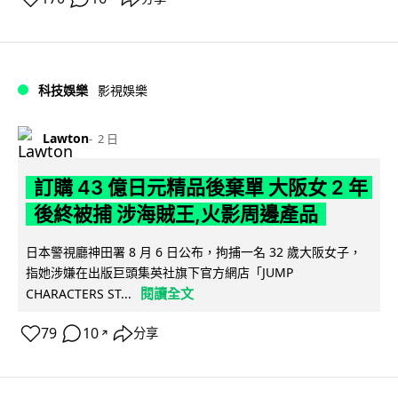
科技娛樂
影視娛樂
Lawton
2 日
訂購 43 億日元精品後棄單 大阪女 2 年
後終被捕 涉海賊王,火影周邊產品
日本警視廳神田署 8 月 6 日公布，拘捕一名 32 歲大阪女子，
指她涉嫌在出版巨頭集英社旗下官方網店「JUMP
閱讀全文
CHARACTERS ST...
79
10
分享
↗