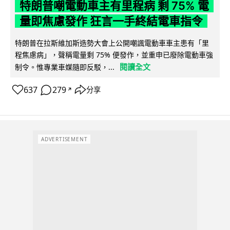
特朗普嘲電動車主有里程病 剩 75% 電
量即焦慮發作 狂言一手終結電車指令
特朗普在拉斯維加斯造勢大會上公開嘲諷電動車車主患有「里
程焦慮病」，聲稱電量剩 75% 便發作，並重申已廢除電動車強
閱讀全文
制令。惟專業車媒隨即反駁，...
637
279
分享
↗
ADVERTISEMENT