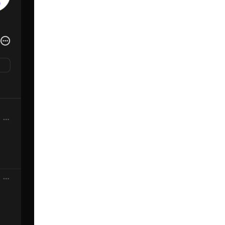
影視娛樂
Nicolas Cage 主演未上映電影
Netflix 遺失未加...
05.08.2026
人工智能
Elon Musk: SpaceX 將挑戰萬億
年收入 目標明年數據...
05.08.2026
人工智能
港大研原子級新晶片 AI 搜尋速度
提升一億倍 手機人臉識別免上雲
端
05.08.2026