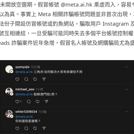
 香港未開放空窗期，假冒帳號 @meta.ai.hk 乘虛而入，容易
為真。事實上 Meta 相關詐騙帳號問題並非首次出現，早在 
子開設仿冒帳號或釣魚網站，騙取用戶 Instagram 及 F
號互相連結，一旦受騙可能同時失去多個平台帳號控制權
reads 詐騙案件近年急增，假冒名人帳號及網購騙局尤為