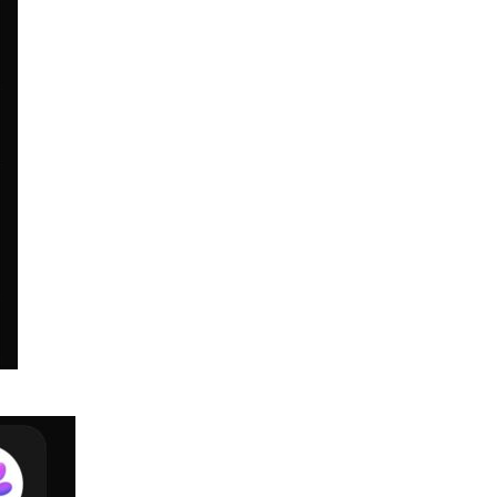
Tesla HW3 舊硬件裝 FSD v14
Lite 頻現過熱 部分...
06.08.2026
人工智能
港大工程學院研極簡架構晶片 搜
尋速度勝標準 CPU 1 億倍
06.08.2026
人工智能
靠快閃記憶體紓緩 DRAM 不足
KIOXIA 推 XL1 記憶體...
05.08.2026
資訊保安
東華學院誤發取錄電郵 全數
11,139 名申請人一度空歡喜 ...
05.08.2026