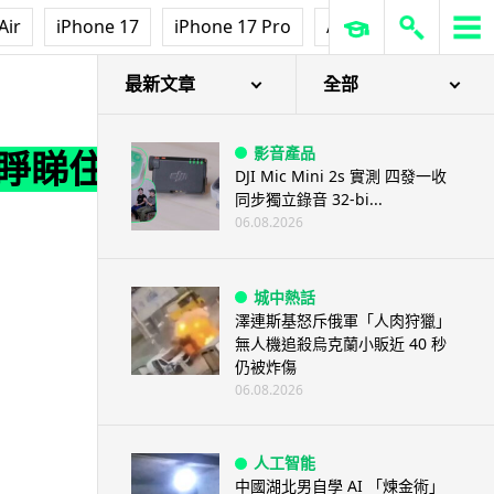
Air
iPhone 17
iPhone 17 Pro
AirPods Pro 3
Ap
最新文章
全部
影音產品
睜睜睇住
DJI Mic Mini 2s 實測 四發一收
同步獨立錄音 32-bi...
06.08.2026
城中熱話
澤連斯基怒斥俄軍「人肉狩獵」
無人機追殺烏克蘭小販近 40 秒
仍被炸傷
06.08.2026
人工智能
中國湖北男自學 AI 「煉金術」