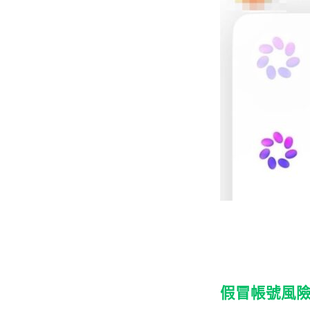
假冒帳號風