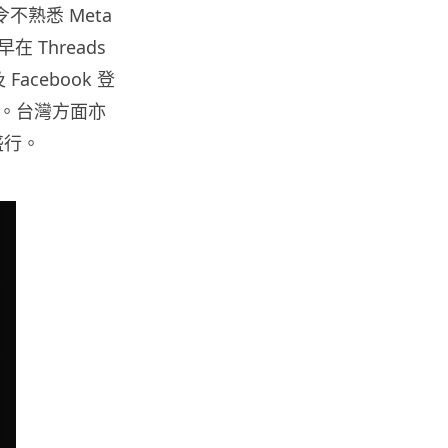
令不熟悉 Meta
人工智能
Threads
Samsung 展示 Galaxy AI 新方
acebook 登
向 未來手機毋須輸入文字...
06.08.2026
。台灣方面亦
盛行。
城中熱話
港夫婦澳門的士拾相機 據為己有
被的士 Cam 睇到 2 個月後再...
06.08.2026
家居無線
逾 20 款平價路由器爆後門 每 35
秒自動連線回中國 全球 10 ...
06.08.2026
人工智能