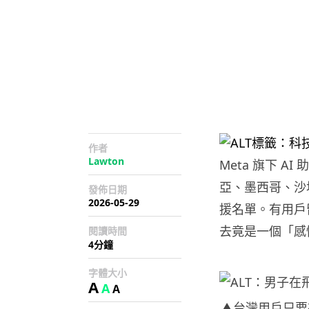
作者
Lawton
Meta 旗下 AI
亞、墨西哥、沙
發佈日期
2026-05-29
援名單。有用戶留意
去竟是一個「感
閱讀時間
4分鐘
字體大小
A
A
A
▲台灣用戶只要在 