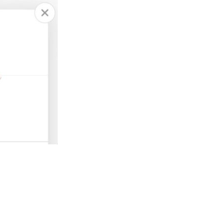
人工智能
華為科學家警告 NVIDIA 已近物
理極限 華為「韜定律」可繞過
摩...
06.08.2026
城中熱話
家長無得慳錢買二手書 電子啟動
碼鎖死二手教科書 學生無法做功
課
06.08.2026
遊戲情報
PlayStation 確認停產實體光碟
包裝印出重要通告 2...
06.08.2026