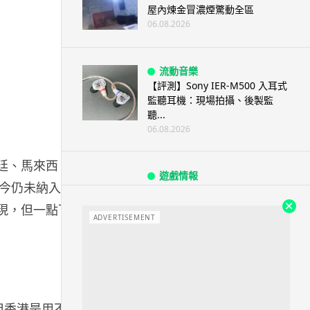
屋內煉金冒濃煙驚動全區
06.08.2026
流動音樂
【評測】Sony IER-M500 入耳式
監聽耳機：現場拍攝、後製監
聽...
06.08.2026
阿根廷、馬來西
遊戲情報
今仍未納入支
《魔獸世界：至暗之夜》12.1
「烏拉特克的詛咒」專訪：巢穴
 出現，但一點下
不為提高世...
ADVERTISEMENT
06.08.2026
遊戲情報
日本二手遊戲店減 90% 門市 業
能，但香港是用不到
績反增四成 “懷...