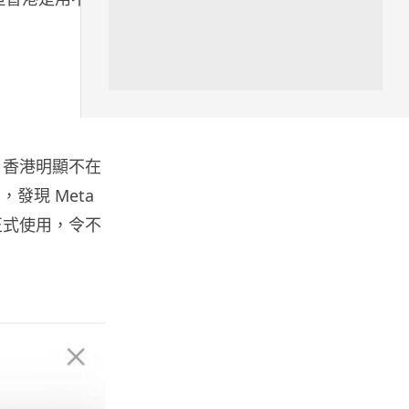
06.08.2026
人工智能
Meta AI 模型測試期間入侵他家
公司 三大 AI 巨頭接連曝安全
漏...
06.08.2026
地區，香港明顯不在
，發現 Meta
科技新聞
正式使用，令不
Audi 最慳電量產車現身 A2 e-
tron 迷彩造型曝光 快充 2...
06.08.2026
城中熱話
法國 8 月 11 日出新例 未經同意
嚴禁 Cold Call 違規企...
06.08.2026