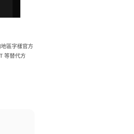
旅遊
中國大陸航線燃油附加費今日再
降 連續 3 個月下調
05.08.2026
何附加地區字樣官方
區塊鏈
Fun Coffee 咖啡騙局爆煲 咖啡
PT 等替代方
包裝虛擬貨幣投資騙局 ...
05.08.2026
智慧城市
網約車條例生效 有司機暫時停工
避風頭 的士業界籲白牌 &#8...
05.08.2026
人工智能
白宮拒測中國開放 AI 模型 業界