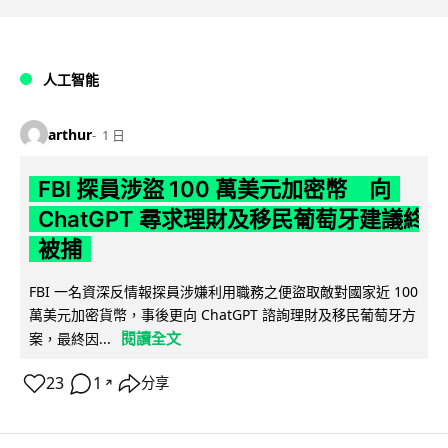
人工智能
arthur
1 日
FBI 探員涉盜 100 萬美元加密幣 向
ChatGPT 尋求理財及移民葡萄牙建議終
被捕
FBI 一名資深反情報探員涉嫌利用職務之便盜取敵對國家近 100
萬美元加密貨幣，事後更向 ChatGPT 諮詢理財及移民葡萄牙方
閱讀全文
案，最終因...
23
1
分享
↗