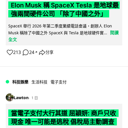
Elon Musk 稱 SpaceX Tesla 是地球最
強兩間硬件公司 「除了中國之外」
SpaceX 舉行 2026 年第二季度業績電話會議，創辦人 Elon
閱讀
Musk 稱除了中國之外 SpaceX 與 Tesla 是地球硬件實...
全文
213
24
分享
↗
科技娛樂
生活科技
電子支付
Lawton
1 日
當電子支付大行其道 屈穎妍: 商戶只收
現金 唯一可能是逃稅 倡稅局主動調查