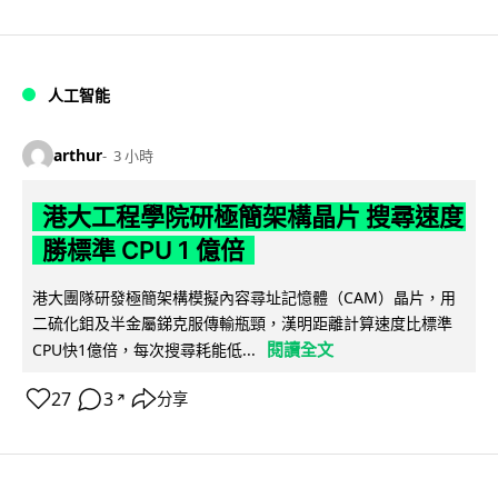
人工智能
arthur
3 小時
港大工程學院研極簡架構晶片 搜尋速度
勝標準 CPU 1 億倍
港大團隊研發極簡架構模擬內容尋址記憶體（CAM）晶片，用
二硫化鉬及半金屬銻克服傳輸瓶頸，漢明距離計算速度比標準
閱讀全文
CPU快1億倍，每次搜尋耗能低...
27
3
分享
↗