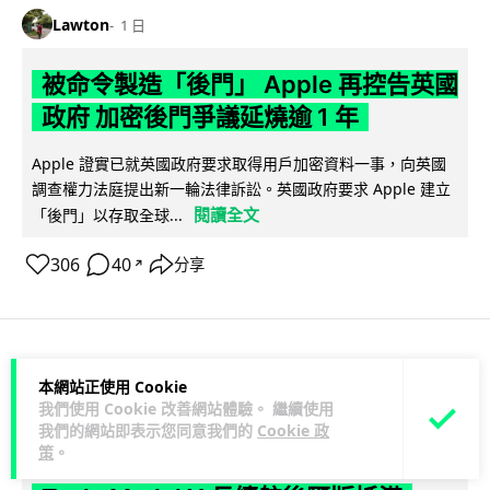
Lawton
1 日
被命令製造「後門」 Apple 再控告英國
政府 加密後門爭議延燒逾 1 年
Apple 證實已就英國政府要求取得用戶加密資料一事，向英國
調查權力法庭提出新一輪法律訴訟。英國政府要求 Apple 建立
閱讀全文
「後門」以存取全球...
306
40
分享
↗
科技娛樂
生活科技
汽車科技
本網站正使用 Cookie
我們使用 Cookie 改善網站體驗。 繼續使用
我們的網站即表示您同意我們的
Cookie 政
Lawton
1 日
策
。