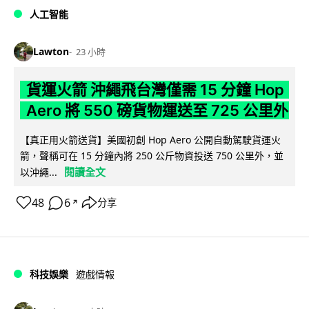
人工智能
Lawton
23 小時
貨運火箭 沖繩飛台灣僅需 15 分鐘 Hop
Aero 將 550 磅貨物運送至 725 公里外
【真正用火箭送貨】美國初創 Hop Aero 公開自動駕駛貨運火
箭，聲稱可在 15 分鐘內將 250 公斤物資投送 750 公里外，並
閱讀全文
以沖繩...
48
6
分享
↗
科技娛樂
遊戲情報