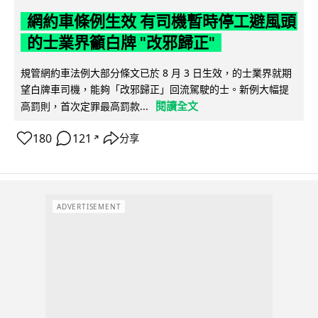
網約車條例生效 有司機暫時停工避風頭
的士業界籲白牌 "改邪歸正"
規管網約車法例大部分條文已於 8 月 3 日生效，的士業界就期
望白牌車司機，能夠「改邪歸正」回流駕駛的士。新例大幅提
閱讀全文
高罰則，首次定罪最高罰款...
180
121
分享
↗
ADVERTISEMENT