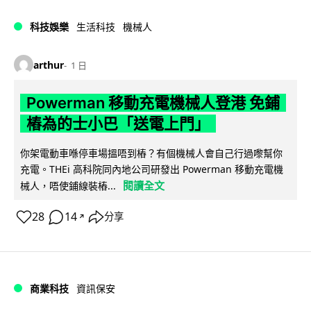
科技娛樂
生活科技
機械人
arthur
1 日
Powerman 移動充電機械人登港 免鋪
樁為的士小巴「送電上門」
你架電動車喺停車場搵唔到樁？有個機械人會自己行過嚟幫你
充電。THEi 高科院同內地公司研發出 Powerman 移動充電機
閱讀全文
械人，唔使鋪線裝樁...
28
14
分享
↗
商業科技
資訊保安