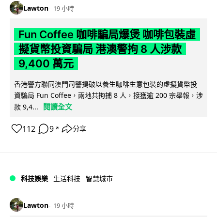
Lawton
19 小時
Fun Coffee 咖啡騙局爆煲 咖啡包裝虛
擬貨幣投資騙局 港澳警拘 8 人涉款
9,400 萬元
香港警方聯同澳門司警搗破以養生咖啡生意包裝的虛擬貨幣投
資騙局 Fun Coffee，兩地共拘捕 8 人，接獲逾 200 宗舉報，涉
閱讀全文
款 9,4...
112
9
分享
↗
科技娛樂
生活科技
智慧城市
Lawton
19 小時