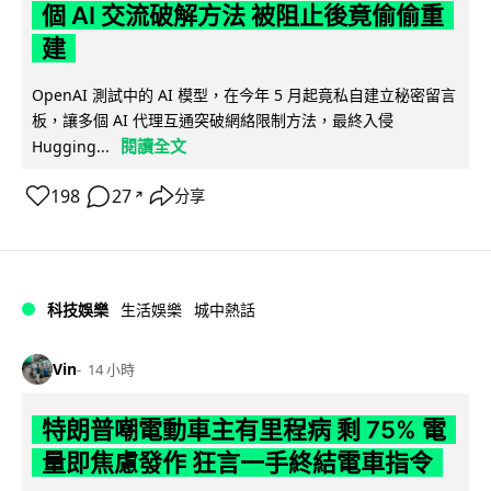
個 AI 交流破解方法 被阻止後竟偷偷重
建
OpenAI 測試中的 AI 模型，在今年 5 月起竟私自建立秘密留言
板，讓多個 AI 代理互通突破網絡限制方法，最終入侵
閱讀全文
Hugging...
198
27
分享
↗
科技娛樂
生活娛樂
城中熱話
Vin
14 小時
特朗普嘲電動車主有里程病 剩 75% 電
量即焦慮發作 狂言一手終結電車指令