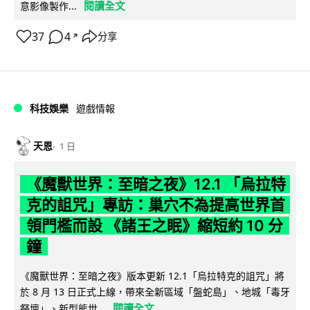
閱讀全文
意影像製作...
37
4
分享
↗
科技娛樂
遊戲情報
天恩
1 日
《魔獸世界：至暗之夜》12.1 「烏拉特
克的詛咒」專訪：巢穴不為提高世界首
領門檻而設 《諸王之眠》縮短約 10 分
鐘
《魔獸世界：至暗之夜》版本更新 12.1「烏拉特克的詛咒」將
於 8 月 13 日正式上線，帶來全新區域「盤蛇島」、地城「毒牙
閱讀全文
祭壇」、新型態世...