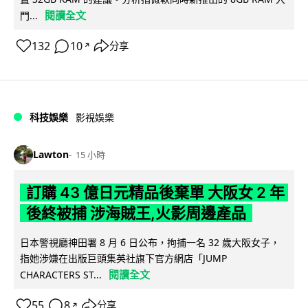
閱讀全文
門...
132
10
分享
↗
科技娛樂
影視娛樂
Lawton
15 小時
訂購 43 億日元精品後棄單 大阪女 2 年
後終被捕 涉海賊王,火影周邊產品
日本警視廳神田署 8 月 6 日公布，拘捕一名 32 歲大阪女子，
指她涉嫌在出版巨頭集英社旗下官方網店「JUMP
閱讀全文
CHARACTERS ST...
55
8
分享
↗