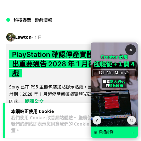
科技娛樂
遊戲情報
Lawton
1 日
×
PlayStation 確認停產實體光碟 包裝印
出重要通告 2028 年 1 月後不出光碟遊
戲
Sony 已在 PS5 主機包裝加貼提示貼紙，重申官方 7 月已公布
計劃：2028 年 1 月起停產新遊戲實體光碟。分析師預期 PS6
閱讀全文
因此...
本網站正使用 Cookie
172
76
分享
↗
我們使用 Cookie 改善網站體驗。 繼續使用
🎵
⛶
我們的網站即表示您同意我們的
Cookie 政
策
。
📖 詳細評測
→