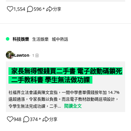
1,554
596
分享
↗
科技娛樂
生活娛樂
城中熱話
Lawton
1 日
家長無得慳錢買二手書 電子啟動碼鎖死
二手教科書 學生無法做功課
社福界立法會議員陳文宜指，一間中學書單價錢按年加 14.7%
遠超通漲，令家長難以負擔。而且電子教材啟動碼這項設計，
閱讀全文
令學生無法完成功課，二手...
948
374
分享
↗