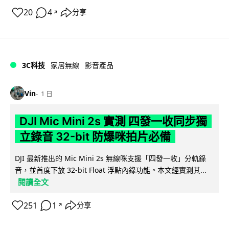
20
4
分享
↗
3C科技
家居無線
影音產品
Vin
1 日
DJI Mic Mini 2s 實測 四發一收同步獨
立錄音 32-bit 防爆咪拍片必備
DJI 最新推出的 Mic Mini 2s 無線咪支援「四發一收」分軌錄
音，並首度下放 32-bit Float 浮點內錄功能。本文經實測其...
閱讀全文
251
1
分享
↗