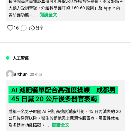
長時間高音量佩戴耳機可能導致永久性噪音性聽損。本文盤點 4
大聽力受損警號，介紹科學護耳的「60-60 原則」及 Apple 內
閱讀全文
置防護功能，...
16
分享
人工智能
arthur
20 小時
AI 減肥餐單配合高強度操練 成都男
45 日減 20 公斤後多器官衰竭
成都一名男子跟隨 AI 制訂高強度減脂計劃，45 日內減去約 20
公斤後昏迷送院。醫生診斷他患上尿源性膿毒症、膿毒性休克
閱讀全文
及多器官功能障礙。...