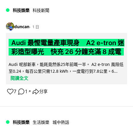
科技娛樂
科技新聞
duncan
1 日
Audi 最慳電量產車現身 A2 e-tron 迷
彩造型曝光 快充 26 分鐘充滿 8 成電
Audi 呢部新車，能耗竟然係25年前嘅一半。 A2 e-tron 風阻低
至0.24，每百公里只需12.8 kWh，一度電行到7.8公里。6...
閱讀全文
7
1
分享
↗
科技娛樂
生活娛樂
城中熱話