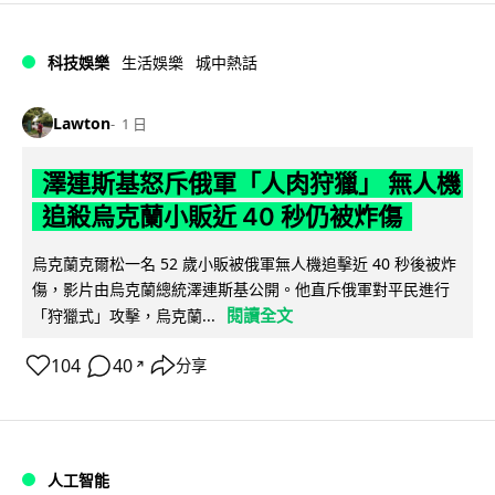
科技娛樂
生活娛樂
城中熱話
Lawton
1 日
澤連斯基怒斥俄軍「人肉狩獵」 無人機
追殺烏克蘭小販近 40 秒仍被炸傷
烏克蘭克爾松一名 52 歲小販被俄軍無人機追擊近 40 秒後被炸
傷，影片由烏克蘭總統澤連斯基公開。他直斥俄軍對平民進行
閱讀全文
「狩獵式」攻擊，烏克蘭...
104
40
分享
↗
人工智能