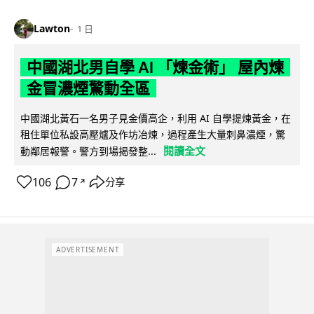
Lawton
1 日
中國湖北男自學 AI 「煉金術」 屋內煉
金冒濃煙驚動全區
中國湖北黃石一名男子見金價高企，利用 AI 自學提煉黃金，在
租住單位私設高壓爐及作坊冶煉，過程產生大量刺鼻濃煙，驚
閱讀全文
動鄰居報警。警方到場揭發整...
106
7
分享
↗
ADVERTISEMENT