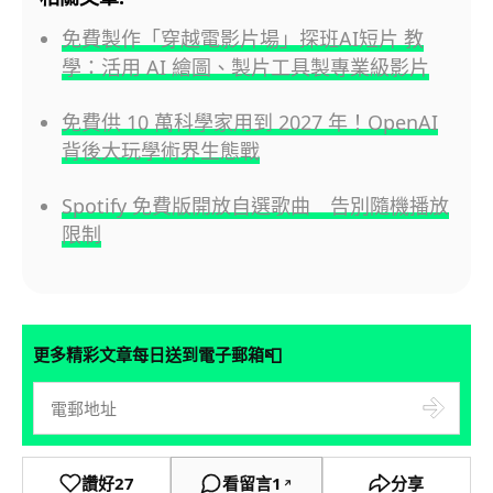
免費製作「穿越電影片場」探班AI短片 教
學：活用 AI 繪圖、製片工具製專業級影片
免費供 10 萬科學家用到 2027 年！OpenAI
背後大玩學術界生態戰
Spotify 免費版開放自選歌曲 告別隨機播放
限制
📮
更多精彩文章每日送到電子郵箱
讚好
27
看留言
1
分享
↗