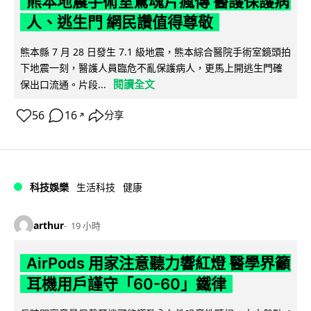
熊本地震手術室驚魂片瘋傳 醫護保護病
人、逃生門 網民讚值得尊敬
熊本縣 7 月 28 日發生 7.1 級地震，熊本綜合醫院手術室鏡頭拍
下地震一刻，醫護人員臨危不亂保護病人，更馬上開逃生門確
閱讀全文
保出口流通。片段...
56
16
分享
↗
科技娛樂
生活科技
健康
arthur
19 小時
AirPods 用家注意聽力響紅燈 醫學界籲
耳機用戶謹守「60-60」鐵律