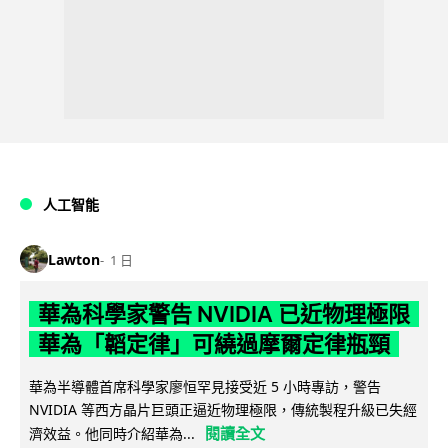
人工智能
Lawton
1 日
華為科學家警告 NVIDIA 已近物理極限
華為「韜定律」可繞過摩爾定律瓶頸
華為半導體首席科學家廖恒罕見接受近 5 小時專訪，警告
NVIDIA 等西方晶片巨頭正逼近物理極限，傳統製程升級已失經
閱讀全文
濟效益。他同時介紹華為...