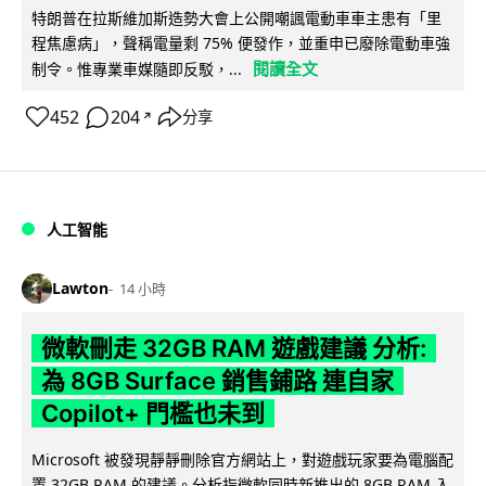
特朗普在拉斯維加斯造勢大會上公開嘲諷電動車車主患有「里
程焦慮病」，聲稱電量剩 75% 便發作，並重申已廢除電動車強
閱讀全文
制令。惟專業車媒隨即反駁，...
452
204
分享
↗
人工智能
Lawton
14 小時
微軟刪走 32GB RAM 遊戲建議 分析:
為 8GB Surface 銷售鋪路 連自家
Copilot+ 門檻也未到
Microsoft 被發現靜靜刪除官方網站上，對遊戲玩家要為電腦配
置 32GB RAM 的建議。分析指微軟同時新推出的 8GB RAM 入