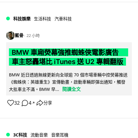
科技娛樂
生活科技
汽車科技
藍骨
22 小時
BMW 車廂熒幕強推蜘蛛俠電影廣告
車主怒轟堪比 iTunes 送 U2 專輯翻版
BMW 近日透過無線更新向全球逾 70 個市場車輛中控熒幕推送
《蜘蛛俠：英雄重生》宣傳動畫，啟動車輛即彈出通知，觸發
閱讀全文
大批車主不滿。BMW 早...
32
4
分享
↗
3C科技
流動音樂
音樂耳機