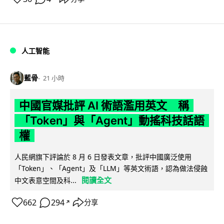
人工智能
藍骨
21 小時
中國官媒批評 AI 術語濫用英文 稱
「Token」與「Agent」動搖科技話語
權
人民網旗下評論於 8 月 6 日發表文章，批評中國廣泛使用
「Token」、「Agent」及「LLM」等英文術語，認為做法侵蝕
閱讀全文
中文表意空間及科...
662
294
分享
↗