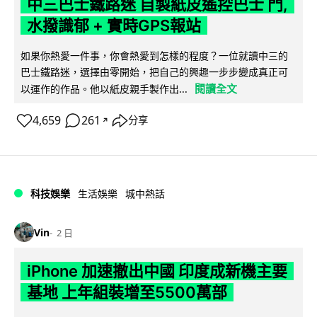
中三巴士鐵路迷 自製紙皮遙控巴士 門,
水撥識郁 + 實時GPS報站
如果你熱愛一件事，你會熱愛到怎樣的程度？一位就讀中三的
巴士鐵路迷，選擇由零開始，把自己的興趣一步步變成真正可
閱讀全文
以運作的作品。他以紙皮親手製作出...
4,659
261
分享
↗
科技娛樂
生活娛樂
城中熱話
Vin
2 日
iPhone 加速撤出中國 印度成新機主要
基地 上年組裝增至5500萬部