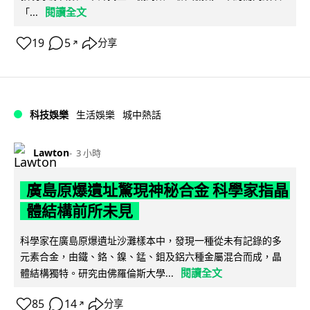
閱讀全文
「...
19
5
分享
↗
科技娛樂
生活娛樂
城中熱話
Lawton
3 小時
廣島原爆遺址驚現神秘合金 科學家指晶
體結構前所未見
科學家在廣島原爆遺址沙灘樣本中，發現一種從未有記錄的多
元素合金，由鐵、鉻、鎳、錳、鉬及鋁六種金屬混合而成，晶
閱讀全文
體結構獨特。研究由佛羅倫斯大學...
85
14
分享
↗