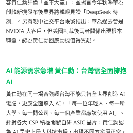
容黃仁勳評價「並不大氣」，並揚言今年秋季華為
麒麟新機發布後業界將親眼見證「DeepSeek 時
刻」。另有親中社交平台帳號指出，華為過去曾是
NVIDIA 大客戶，但美國制裁後兩者關係出現根本
轉變，認為黃仁勳回應動機值得質疑。
AI 能源需求急增 黃仁勳：台灣需全面擁抱
AI
黃仁勳在同一場合強調台灣不能只替全世界創造 AI
電腦，更應全面導入 AI，「每一位年輕人、每一所
大學、每一間公司、每一個產業都應該使用 AI」。
針對各大 CSP 積極開發自研 ASIC 晶片，黃仁勳認
為 AI 是史上最大科技市場，出現不同方案屬正常，