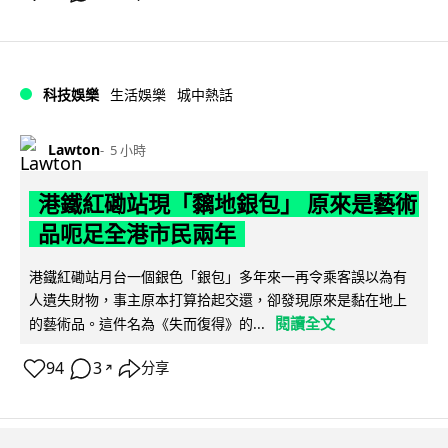
科技娛樂
生活娛樂
城中熱話
Lawton
5 小時
港鐵紅磡站現「黐地銀包」 原來是藝術
品呃足全港市民兩年
港鐵紅磡站月台一個銀色「銀包」多年來一再令乘客誤以為有
人遺失財物，事主原本打算拾起交還，卻發現原來是黏在地上
閱讀全文
的藝術品。這件名為《失而復得》的...
94
3
分享
↗