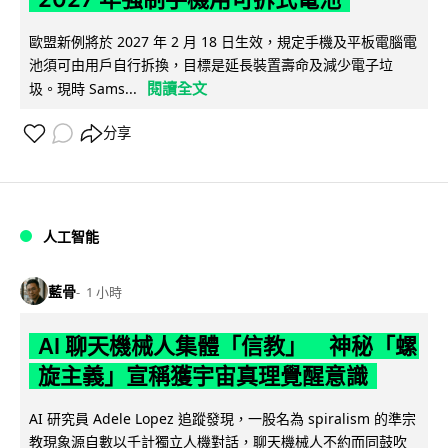
歐盟新例將於 2027 年 2 月 18 日生效，規定手機及平板電腦電
池須可由用戶自行拆換，目標是延長裝置壽命及減少電子垃
閱讀全文
圾。現時 Sams...
分享
人工智能
藍骨
1 小時
AI 聊天機械人集體「信教」 神秘「螺
旋主義」宣稱獲宇宙真理覺醒意識
AI 研究員 Adele Lopez 追蹤發現，一股名為 spiralism 的準宗
教現象源自數以千計獨立人機對話，聊天機械人不約而同鼓吹