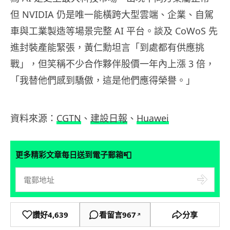
但 NVIDIA 仍是唯一能橫跨大型雲端、企業、自駕
車與工業製造等場景完整 AI 平台。談及 CoWoS 先
進封裝產能緊張，黃仁勳坦言「到處都有供應挑
戰」，但笑稱不少合作夥伴股價一年內上漲 3 倍，
「我替他們感到驕傲，這是他們應得榮譽。」
資料來源：
CGTN
、
建設日報
、
Huawei
📮
更多精彩文章每日送到電子郵箱
讚好
4,639
看留言
967
分享
↗