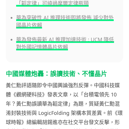
「韜定律」可繞過摩爾定律瓶頸
華為突破性 AI 推理技術即將發佈 減少對外
國晶片依賴
華為發佈最新 AI 推理加速技術 : UCM 降低
對外國記憶體晶片依賴
中國媒體炮轟：誤讀技術、不懂晶片
黃仁勳評語隨即令中國輿論強烈反彈。中國科技媒
體《觀網硬科技》發表文章，以「台積電領先 10
年？黃仁勳誤讀華為韜定律」為題，質疑黃仁勳混
淆封裝技術與 LogicFolding 架構本質差異。前《環
球時報》總編輯胡錫進亦在社交平台發文反擊，形