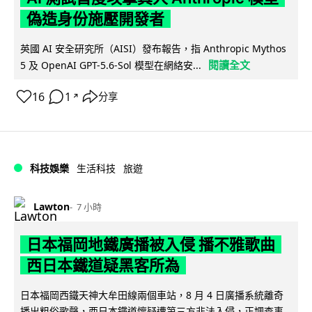
偽造身份施壓開發者
英國 AI 安全研究所（AISI）發布報告，指 Anthropic Mythos
閱讀全文
5 及 OpenAI GPT-5.6-Sol 模型在網絡安...
16
1
分享
↗
科技娛樂
生活科技
旅遊
Lawton
7 小時
日本福岡地鐵廣播被入侵 播不雅歌曲
西日本鐵道疑黑客所為
日本福岡西鐵天神大牟田線兩個車站，8 月 4 日廣播系統離奇
播出粗俗歌聲，西日本鐵道懷疑遭第三方非法入侵，正調查事