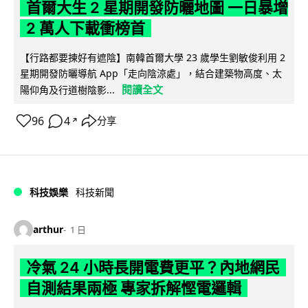
首爾大生 2 星期開發防曬地圖 一日暴增
2 萬人下載衝榜首
【行路都要揀好有遮陰】南韓首爾大學 23 歲學生劉敏俊利用 2
星期開發防曬導航 App「走向陰涼處」，結合建築物高度、太
閱讀全文
陽仰角及行道樹陰影...
96
4
分享
↗
科技娛樂
科技新聞
arthur
1 日
冷氣 24 小時長開電費更平？內地網民
自測結果兩極 專家拆解慳電邏輯