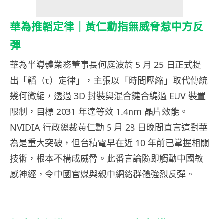
華為推韜定律｜黃仁勳指無威脅惹中方反
彈
華為半導體業務董事長何庭波於 5 月 25 日正式提
出「韜（τ）定律」，主張以「時間壓縮」取代傳統
幾何微縮，透過 3D 封裝與混合鍵合繞過 EUV 裝置
限制，目標 2031 年達等效 1.4nm 晶片效能。
NVIDIA 行政總裁黃仁勳 5 月 28 日晚間直言這對華
為是重大突破，但台積電早在近 10 年前已掌握相關
技術，根本不構成威脅。此番言論隨即觸動中國敏
感神經，令中國官媒與親中網絡群體強烈反彈。