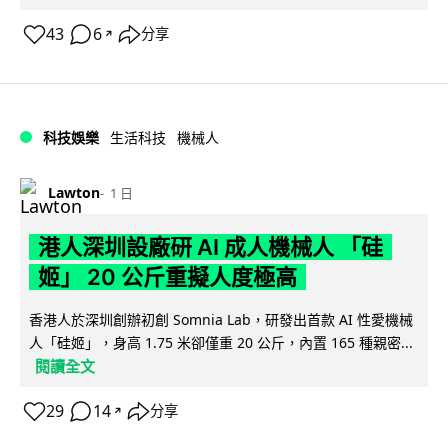
43
6
分享
↗
科技娛樂
生活科技
機械人
Lawton
1 日
港人深圳設廠研 AI 成人機械人 「硅
姬」 20 公斤重擬人度極高
香港人於深圳創辦初創 Somnia Lab，研發出首款 AI 性愛機械
人「硅姬」，身高 1.75 米卻僅重 20 公斤，內置 165 種親密...
閱讀全文
29
14
分享
↗