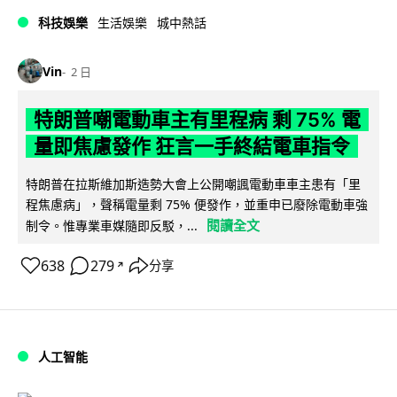
科技娛樂
生活娛樂
城中熱話
Vin
2 日
特朗普嘲電動車主有里程病 剩 75% 電
量即焦慮發作 狂言一手終結電車指令
特朗普在拉斯維加斯造勢大會上公開嘲諷電動車車主患有「里
程焦慮病」，聲稱電量剩 75% 便發作，並重申已廢除電動車強
閱讀全文
制令。惟專業車媒隨即反駁，...
638
279
分享
↗
人工智能