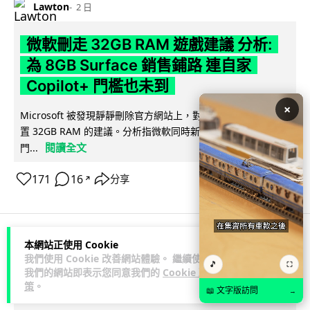
Lawton
2 日
微軟刪走 32GB RAM 遊戲建議 分析:
為 8GB Surface 銷售鋪路 連自家
Copilot+ 門檻也未到
×
Microsoft 被發現靜靜刪除官方網站上，對遊戲玩家要為電腦配
置 32GB RAM 的建議。分析指微軟同時新推出的 8GB RAM 入
閱讀全文
門...
171
16
分享
↗
本網站正使用 Cookie
科技娛樂
影視娛樂
我們使用 Cookie 改善網站體驗。 繼續使用
🎵
⛶
我們的網站即表示您同意我們的
Cookie 政
策
。
Lawton
2 日
📖 文字版訪問
→