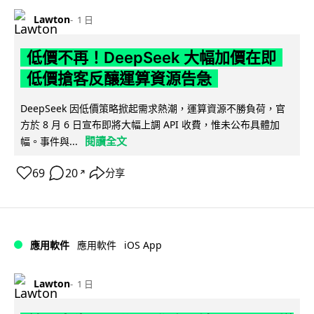
Lawton
1 日
低價不再！DeepSeek 大幅加價在即
低價搶客反釀運算資源告急
DeepSeek 因低價策略掀起需求熱潮，運算資源不勝負荷，官
方於 8 月 6 日宣布即將大幅上調 API 收費，惟未公布具體加
閱讀全文
幅。事件與...
69
20
分享
↗
iOS App
應用軟件
應用軟件
Lawton
1 日