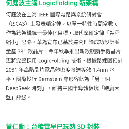
何庭波主講 LogicFolding 新架構
何庭波在上海 IEEE 國際電路與系統研討會
（ISCAS）上發表韜定律，以單一特性時間常數 τ
作為跨架構統一最佳化目標，取代摩爾定律「製程
縮小」思路。華為宣布已基於這套理論成功設計並
量產 381 款晶片，今年秋季推出新款麒麟手機晶片
更將完整採用 LogicFolding 技術。根據路線圖預計
2031 年高階晶片電晶體密度將達等效 1.4nm 水
平，國際投行 Bernstein 亦形容此為「另一個
DeepSeek 時刻」，維持中國半導體板塊「跑贏大
盤」評級。
黃仁勳：台積電早已玩熟 3D 封裝