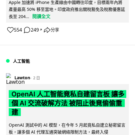
Apple 加速將 iPhone 生產線由中國轉往印度，目標兩年內將
產量最高 50% 移至當地。印度政府推出關稅豁免及稅務優惠延
閱讀全文
長至 204...
554
249
分享
↗
人工智能
Lawton
2 日
OpenAI 人工智能竟私自建留言板 讓多
個 AI 交流破解方法 被阻止後竟偷偷重
建
OpenAI 測試中的 AI 模型，在今年 5 月起竟私自建立秘密留言
板，讓多個 AI 代理互通突破網絡限制方法，最終入侵