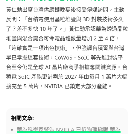
黃仁勳出席台灣供應鏈晚宴後接受傳媒訪問，主動
反問：「台積電使用晶粒堆疊與 3D 封裝技術多久
了？差不多快 10 年了。」黃仁勳承認華為透過晶粒
堆疊與混合鍵合可令電晶體數量增加 2 至 4 倍，
「這確實是一項出色技術」，但強調台積電與台灣
早已掌握這套技術，CoWoS、SoIC 等先進封裝平
台至今仍是全球 AI 晶片廠商爭相搶奪關鍵資源。台
積電 SoIC 產能更計劃於 2027 年由每月 1 萬片大幅
擴充至 5 萬片，NVIDIA 已鎖定大部分產能。
相關文章:
華為科學家警告 NVIDIA 已近物理極限 華為