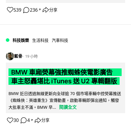
539
236
分享
↗
科技娛樂
生活科技
汽車科技
藍骨
19 小時
BMW 車廂熒幕強推蜘蛛俠電影廣告
車主怒轟堪比 iTunes 送 U2 專輯翻版
BMW 近日透過無線更新向全球逾 70 個市場車輛中控熒幕推送
《蜘蛛俠：英雄重生》宣傳動畫，啟動車輛即彈出通知，觸發
閱讀全文
大批車主不滿。BMW 早...
30
4
分享
↗