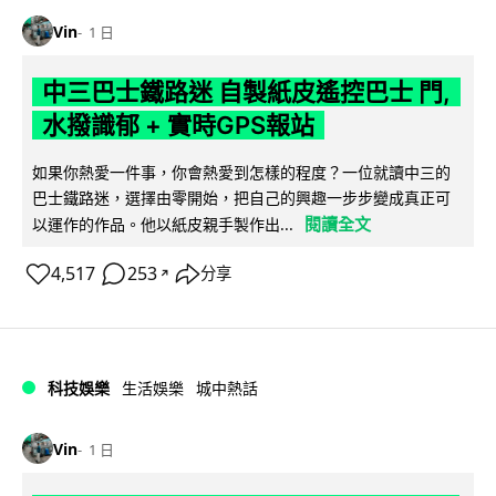
Vin
1 日
中三巴士鐵路迷 自製紙皮遙控巴士 門,
水撥識郁 + 實時GPS報站
如果你熱愛一件事，你會熱愛到怎樣的程度？一位就讀中三的
巴士鐵路迷，選擇由零開始，把自己的興趣一步步變成真正可
閱讀全文
以運作的作品。他以紙皮親手製作出...
4,517
253
分享
↗
科技娛樂
生活娛樂
城中熱話
Vin
1 日