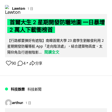
Lawton
1 日
首爾大生 2 星期開發防曬地圖 一日暴增
2 萬人下載衝榜首
【行路都要揀好有遮陰】南韓首爾大學 23 歲學生劉敏俊利用 2
星期開發防曬導航 App「走向陰涼處」，結合建築物高度、太
閱讀全文
陽仰角及行道樹陰影...
90
4
分享
↗
科技娛樂
科技新聞
arthur
1 日