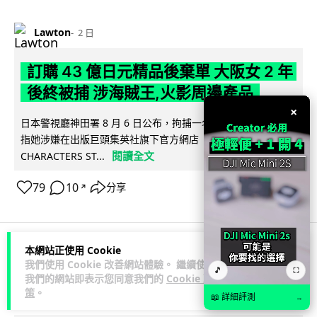
Lawton
2 日
訂購 43 億日元精品後棄單 大阪女 2 年
後終被捕 涉海賊王,火影周邊產品
×
日本警視廳神田署 8 月 6 日公布，拘捕一名 32 歲大阪女子，
指她涉嫌在出版巨頭集英社旗下官方網店「JUMP
閱讀全文
CHARACTERS ST...
79
10
分享
↗
本網站正使用 Cookie
商業科技
資訊保安
我們使用 Cookie 改善網站體驗。 繼續使用
🎵
⛶
我們的網站即表示您同意我們的
Cookie 政
策
。
📖 詳細評測
Vin
2 日
→