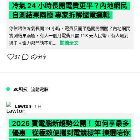
冷氣 24 小時長開電費更平？內地網民
自測結果兩極 專家拆解慳電邏輯
你信唔信冷氣長開 24 小時，電費反而平過開開關關？內地網民
實測結果兩極，有人一個月電費只需 118 元人民幣，有人飆到
閱讀全文
過千。電力部門話不能...
37
分享
3C科技
流動電腦
Lawton
1 日
2026 買電腦新趨勢公開！ 如何享最多
優惠 從極致便攜到電競標竿 揀選啱你