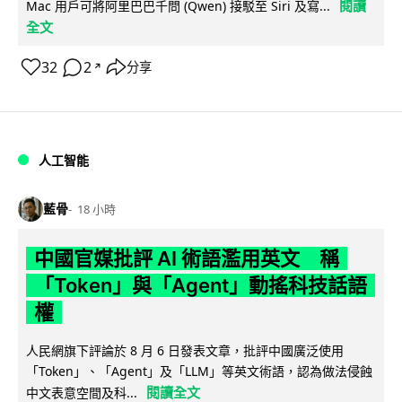
閱讀
Mac 用戶可將阿里巴巴千問 (Qwen) 接駁至 Siri 及寫...
全文
32
2
分享
↗
人工智能
藍骨
18 小時
中國官媒批評 AI 術語濫用英文 稱
「Token」與「Agent」動搖科技話語
權
人民網旗下評論於 8 月 6 日發表文章，批評中國廣泛使用
「Token」、「Agent」及「LLM」等英文術語，認為做法侵蝕
閱讀全文
中文表意空間及科...