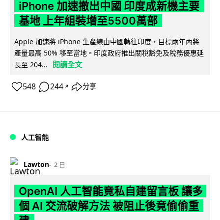
iPhone 加速撤出中國 印度成新機主要
基地 上年組裝增至5500萬部
Apple 加速將 iPhone 生產線由中國轉往印度，目標兩年內將
產量最高 50% 移至當地。印度政府推出關稅豁免及稅務優惠延
閱讀全文
長至 204...
548
244
分享
↗
人工智能
Lawton
2 日
OpenAI 人工智能竟私自建留言板 讓多
個 AI 交流破解方法 被阻止後竟偷偷重