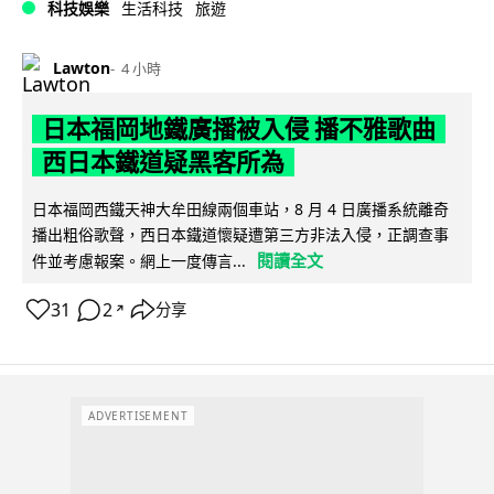
科技娛樂
生活科技
旅遊
Lawton
4 小時
日本福岡地鐵廣播被入侵 播不雅歌曲
西日本鐵道疑黑客所為
日本福岡西鐵天神大牟田線兩個車站，8 月 4 日廣播系統離奇
播出粗俗歌聲，西日本鐵道懷疑遭第三方非法入侵，正調查事
閱讀全文
件並考慮報案。網上一度傳言...
31
2
分享
↗
ADVERTISEMENT