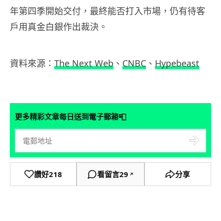
年第四季開始交付，最終能否打入市場，仍有待客
戶用真金白銀作出裁決。
資料來源：
The Next Web
、
CNBC
、
Hypebeast
📮
更多精彩文章每日送到電子郵箱
讚好
218
看留言
29
分享
↗