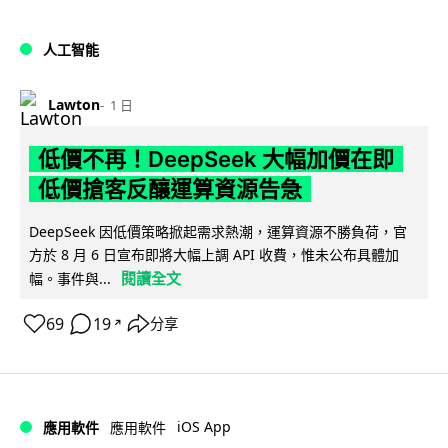
人工智能
Lawton
1 日
低價不再！DeepSeek 大幅加價在即
低價搶客反釀運算資源告急
DeepSeek 因低價策略掀起需求熱潮，運算資源不勝負荷，官
方於 8 月 6 日宣布即將大幅上調 API 收費，惟未公布具體加
閱讀全文
幅。事件與...
69
19
分享
↗
iOS App
應用軟件
應用軟件