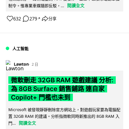
閱讀全文
制令。惟專業車媒隨即反駁，...
632
279
分享
↗
人工智能
Lawton
2 日
微軟刪走 32GB RAM 遊戲建議 分析:
為 8GB Surface 銷售鋪路 連自家
Copilot+ 門檻也未到
Microsoft 被發現靜靜刪除官方網站上，對遊戲玩家要為電腦配
置 32GB RAM 的建議。分析指微軟同時新推出的 8GB RAM 入
閱讀全文
門...