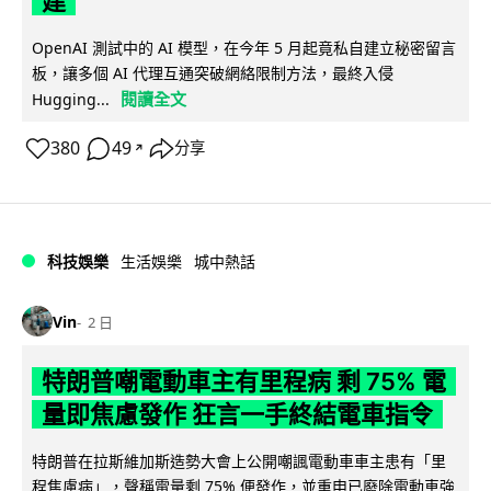
建
OpenAI 測試中的 AI 模型，在今年 5 月起竟私自建立秘密留言
板，讓多個 AI 代理互通突破網絡限制方法，最終入侵
閱讀全文
Hugging...
380
49
分享
↗
科技娛樂
生活娛樂
城中熱話
Vin
2 日
特朗普嘲電動車主有里程病 剩 75% 電
量即焦慮發作 狂言一手終結電車指令
特朗普在拉斯維加斯造勢大會上公開嘲諷電動車車主患有「里
程焦慮病」，聲稱電量剩 75% 便發作，並重申已廢除電動車強