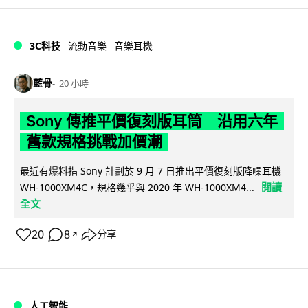
3C科技
流動音樂
音樂耳機
藍骨
20 小時
Sony 傳推平價復刻版耳筒 沿用六年
舊款規格挑戰加價潮
最近有爆料指 Sony 計劃於 9 月 7 日推出平價復刻版降噪耳機
閱讀
WH-1000XM4C，規格幾乎與 2020 年 WH-1000XM4...
全文
20
8
分享
↗
人工智能