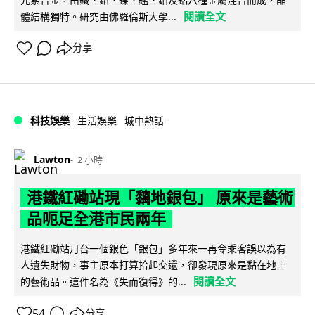
閱讀全文
體結構獨特。研究由佛羅倫斯大學...
分享
科技娛樂
生活娛樂
城中熱話
Lawton
2 小時
港鐵紅磡站現「黐地銀包」 原來是藝術
品呃足全港市民兩年
港鐵紅磡站月台一個銀色「銀包」多年來一再令乘客誤以為有
人遺失財物，事主原本打算拾起交還，卻發現原來是黏在地上
閱讀全文
的藝術品。這件名為《失而復得》的...
54
分享