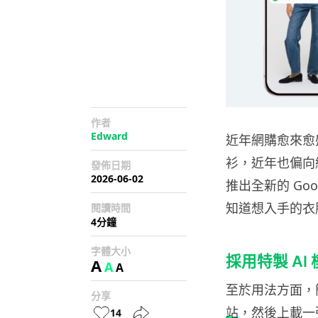
作者
Edward
近年網購愈來愈
衫，近年也偏向網
發佈日期
2026-06-02
推出全新的 Go
知道想入手的衣
閱讀時間
4分鐘
字體大小
採用特製 AI
A
A
A
至於用法方面，
分享
站
，然後上載一
14