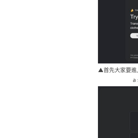
▲首先大家要進入 G
a