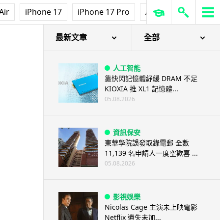
Air
iPhone 17
iPhone 17 Pro
AirPods Pro 3
Ap
最新文章
全部
人工智能
靠快閃記憶體紓緩 DRAM 不足
KIOXIA 推 XL1 記憶體...
05.08.2026
資訊保安
東華學院誤發取錄電郵 全數
11,139 名申請人一度空歡喜 ...
05.08.2026
影視娛樂
Nicolas Cage 主演未上映電影
Netflix 遺失未加...