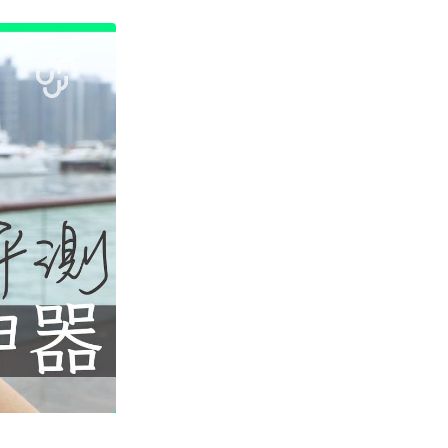
指專利不等於臨床療效
02.08.2026
健康
研究：青少年 ADHD 症狀與飲食
有關 地中海飲食吃得多集中力較
好
02.08.2026
人工智能
歐盟 AI 內容標示規則生效
Deepfake 與公共議題內容須明
確申...
01.08.2026
生活科技
美國收緊外國機械人入口限制