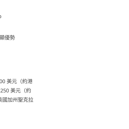
塑造遊戲在 PS5 獲...
03.08.2026
p
城中熱話
白牌車新例今日生效 罰款上限 1
顯優勢
萬元最高釘牌 3 年
03.08.2026
健康
Casio 新一代 Ring Watch 加入
健康感測功能，變身平價版...
000 美元（約港
03.08.2026
1,250 美元（約
以美國加州聖克拉
科技新聞
Volvo 正式取消新車 LiDAR 功
能 已裝配車主獲補償 Lum...
03.08.2026