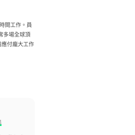
配件
Google Pixel Tag 圖片流出 自
時間工作。員
家產品直接挑戰 Appl...
出席多場全球頂
02.08.2026
團隊需應付龐大工作
應用軟件
WhatsApp 測試新分類資料夾
大型企業訊息自動歸類「優惠及
更新」
02.08.2026
人工智能
Sam Altman 提議 AI 生成家庭
Podcast 網民質疑：...
02.08.2026
場