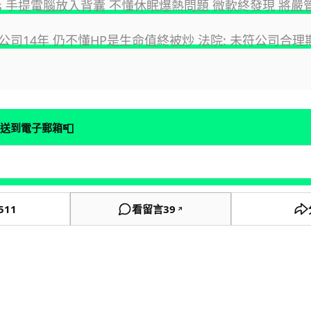
ows 手提電腦放入背囊 不懂休眠爆熱問題 微軟終發現 將
公司14年 仍不懂HP是生命值終被炒 法院: 未符公司合理
📮
送到電子郵箱
511
看留言
39
↗