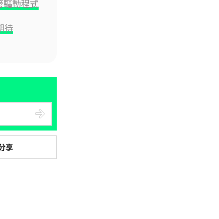
嚴管驅動程式
人工智能
Suno 遭德國法院裁定侵權 歐
期待
洲首例 AI 音樂訓練須先獲授權
02.08.2026
電子支付
CHIIKAWA ARTIVERSE 手機八達
通卡面登場 掃會場二...
02.08.2026
城中熱話
網民曾笑日本避難所設備簡陋 今
分享
大逆轉 台灣捐避難專用帳篷 送
熊...
02.08.2026
飲食
印度議員稱牛尿具抗菌效能 專家