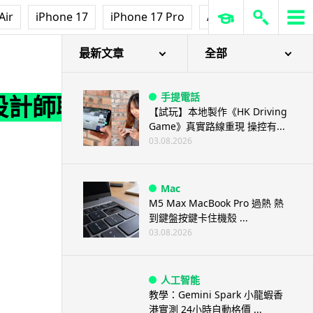
Air
iPhone 17
iPhone 17 Pro
AirPods Pro 3
Ap
最新文章
全部
手提電話
報設計師職
【試玩】本地製作《HK Driving
Game》真實路線重現 操控有...
03.08.2026
Mac
M5 Max MacBook Pro 過熱 熱
到鍵盤按鍵卡住機殼 ...
03.08.2026
人工智能
教學：Gemini Spark 小龍蝦香
港實測 24小時自動格價 ...