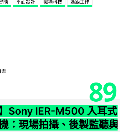
智能
平面設計
職場科技
遙距工作
音樂
89
Sony IER-M500 入耳式
機：現場拍攝、後製監聽與