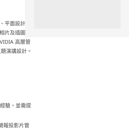
人工智能
Hugging Face 被 OpenAI 偷襲
放棄提告轉索 7...
導、平面設計
03.08.2026
相片及插圖等
DIA 高層管
科技新聞
主題演講設計。
OpenAI 預告下一代主力模型
Astra 一次攻破 10 大數學難...
03.08.2026
人工智能
月之暗面被指獲阿里巴巴 提供
NVIDIA 2 萬晶片訓練 Kimi...
03.08.2026
報實戰經驗，並需提
遊戲情報
大型簡報投影片管
傳 Sony 巨額資金力捧《GTA 6》