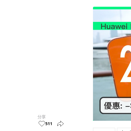
分享
511