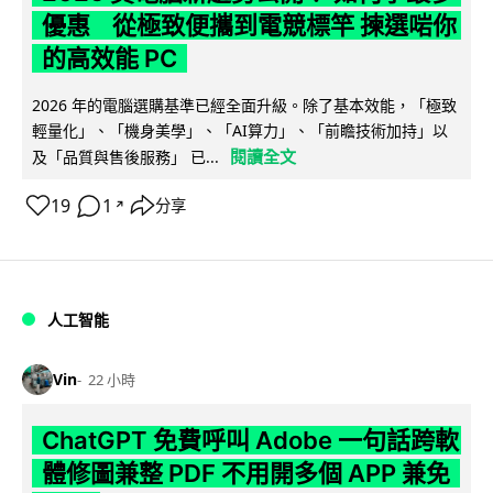
優惠 從極致便攜到電競標竿 揀選啱你
的高效能 PC
2026 年的電腦選購基準已經全面升級。除了基本效能，「極致
輕量化」、「機身美學」、「AI算力」、「前瞻技術加持」以
閱讀全文
及「品質與售後服務」 已...
19
1
分享
↗
人工智能
Vin
22 小時
ChatGPT 免費呼叫 Adobe 一句話跨軟
體修圖兼整 PDF 不用開多個 APP 兼免