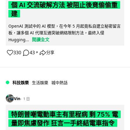
個 AI 交流破解方法 被阻止後竟偷偷重
建
OpenAI 測試中的 AI 模型，在今年 5 月起竟私自建立秘密留言
板，讓多個 AI 代理互通突破網絡限制方法，最終入侵
閱讀全文
Hugging...
330
43
分享
↗
科技娛樂
生活娛樂
城中熱話
Vin
1 日
特朗普嘲電動車主有里程病 剩 75% 電
量即焦慮發作 狂言一手終結電車指令