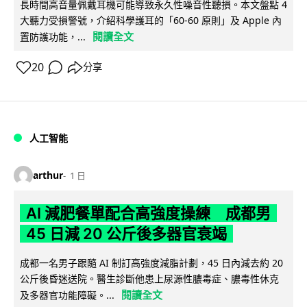
長時間高音量佩戴耳機可能導致永久性噪音性聽損。本文盤點 4
大聽力受損警號，介紹科學護耳的「60-60 原則」及 Apple 內
閱讀全文
置防護功能，...
20
分享
人工智能
arthur
1 日
AI 減肥餐單配合高強度操練 成都男
45 日減 20 公斤後多器官衰竭
成都一名男子跟隨 AI 制訂高強度減脂計劃，45 日內減去約 20
公斤後昏迷送院。醫生診斷他患上尿源性膿毒症、膿毒性休克
閱讀全文
及多器官功能障礙。...