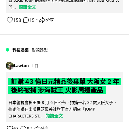
置 32GB RAM 的建議。分析指微軟同時新推出的 8GB RAM 入
閱讀全文
門...
158
15
分享
↗
科技娛樂
影視娛樂
Lawton
1 日
訂購 43 億日元精品後棄單 大阪女 2 年
後終被捕 涉海賊王,火影周邊產品
日本警視廳神田署 8 月 6 日公布，拘捕一名 32 歲大阪女子，
指她涉嫌在出版巨頭集英社旗下官方網店「JUMP
閱讀全文
CHARACTERS ST...
67
9
分享
↗