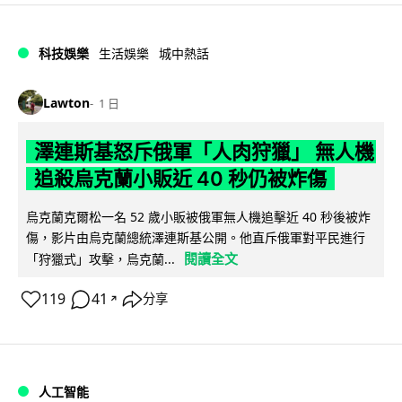
科技娛樂
生活娛樂
城中熱話
Lawton
1 日
澤連斯基怒斥俄軍「人肉狩獵」 無人機
追殺烏克蘭小販近 40 秒仍被炸傷
烏克蘭克爾松一名 52 歲小販被俄軍無人機追擊近 40 秒後被炸
傷，影片由烏克蘭總統澤連斯基公開。他直斥俄軍對平民進行
閱讀全文
「狩獵式」攻擊，烏克蘭...
119
41
分享
↗
人工智能