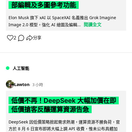
部編輯及多圖參考功能
Elon Musk 旗下 xAI 以 SpaceXAI 名義推出 Grok Imagine
閱讀全文
Image 2.0 模型，強化 AI 繪圖及編輯...
2
分享
人工智能
Lawton
3 小時
低價不再！DeepSeek 大幅加價在即
低價搶客反釀運算資源告急
DeepSeek 因低價策略掀起需求熱潮，運算資源不勝負荷，官
方於 8 月 6 日宣布即將大幅上調 API 收費，惟未公布具體加