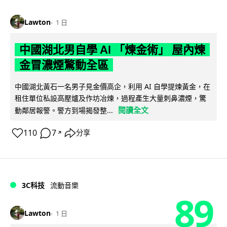
Lawton
1 日
中國湖北男自學 AI 「煉金術」 屋內煉
金冒濃煙驚動全區
中國湖北黃石一名男子見金價高企，利用 AI 自學提煉黃金，在
租住單位私設高壓爐及作坊冶煉，過程產生大量刺鼻濃煙，驚
閱讀全文
動鄰居報警。警方到場揭發整...
110
7
分享
↗
3C科技
流動音樂
89
Lawton
1 日