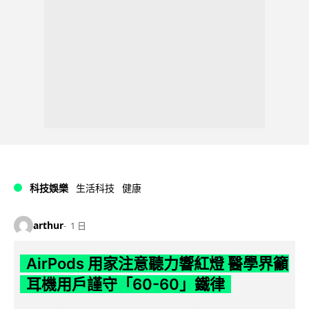
科技娛樂
生活科技
健康
arthur
1 日
AirPods 用家注意聽力響紅燈 醫學界籲
耳機用戶謹守「60-60」鐵律