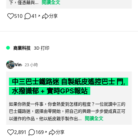
閱讀全文
下，僅憑藉與...
510
41
分享
↗
商業科技
3D 打印
Vin
23 小時
中三巴士鐵路迷 自製紙皮遙控巴士 門,
水撥識郁 + 實時GPS報站
如果你熱愛一件事，你會熱愛到怎樣的程度？一位就讀中三的
巴士鐵路迷，選擇由零開始，把自己的興趣一步步變成真正可
閱讀全文
以運作的作品。他以紙皮親手製作出...
2,891
169
分享
↗