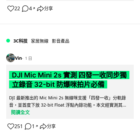
22
4
分享
↗
3C科技
家居無線
影音產品
Vin
1 日
DJI Mic Mini 2s 實測 四發一收同步獨
立錄音 32-bit 防爆咪拍片必備
DJI 最新推出的 Mic Mini 2s 無線咪支援「四發一收」分軌錄
音，並首度下放 32-bit Float 浮點內錄功能。本文經實測其...
閱讀全文
251
1
分享
↗