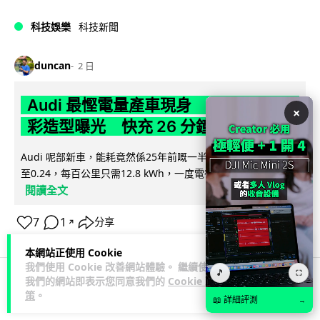
科技娛樂
科技新聞
duncan
2 日
Audi 最慳電量產車現身 A2 e-tron 迷
×
彩造型曝光 快充 26 分鐘充滿 8 成電
Audi 呢部新車，能耗竟然係25年前嘅一半。 A2 e-tron 風阻低
至0.24，每百公里只需12.8 kWh，一度電行到7.8公里。6...
閱讀全文
7
1
分享
↗
本網站正使用 Cookie
我們使用 Cookie 改善網站體驗。 繼續使用
🎵
⛶
我們的網站即表示您同意我們的
Cookie 政
策
。
科技娛樂
生活娛樂
城中熱話
📖 詳細評測
→