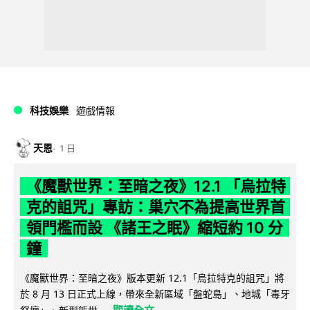
科技娛樂
遊戲情報
天恩
1 日
《魔獸世界：至暗之夜》12.1 「烏拉特
克的詛咒」專訪：巢穴不為提高世界首
領門檻而設 《諸王之眠》縮短約 10 分
鐘
《魔獸世界：至暗之夜》版本更新 12.1「烏拉特克的詛咒」將
於 8 月 13 日正式上線，帶來全新區域「盤蛇島」、地城「毒牙
閱讀全文