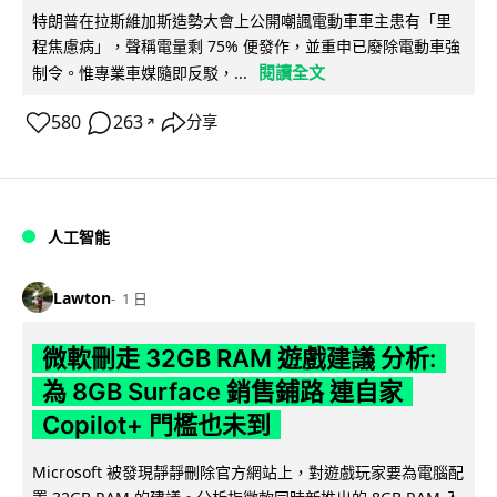
特朗普在拉斯維加斯造勢大會上公開嘲諷電動車車主患有「里
程焦慮病」，聲稱電量剩 75% 便發作，並重申已廢除電動車強
閱讀全文
制令。惟專業車媒隨即反駁，...
580
263
分享
↗
人工智能
Lawton
1 日
微軟刪走 32GB RAM 遊戲建議 分析:
為 8GB Surface 銷售鋪路 連自家
Copilot+ 門檻也未到
Microsoft 被發現靜靜刪除官方網站上，對遊戲玩家要為電腦配