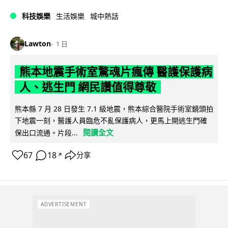
科技娛樂
生活娛樂
城中熱話
Lawton
1 日
熊本地震手術室驚魂片瘋傳 醫護保護病
人、逃生門 網民讚值得尊敬
熊本縣 7 月 28 日發生 7.1 級地震，熊本綜合醫院手術室鏡頭拍
下地震一刻，醫護人員臨危不亂保護病人，更馬上開逃生門確
閱讀全文
保出口流通。片段...
67
18
分享
↗
ADVERTISEMENT