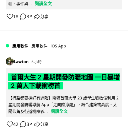
閱讀全文
幅。事件與...
18
3
分享
↗
iOS App
應用軟件
應用軟件
Lawton
6 小時
首爾大生 2 星期開發防曬地圖 一日暴增
2 萬人下載衝榜首
【行路都要揀好有遮陰】南韓首爾大學 23 歲學生劉敏俊利用 2
星期開發防曬導航 App「走向陰涼處」，結合建築物高度、太
閱讀全文
陽仰角及行道樹陰影...
42
3
分享
↗