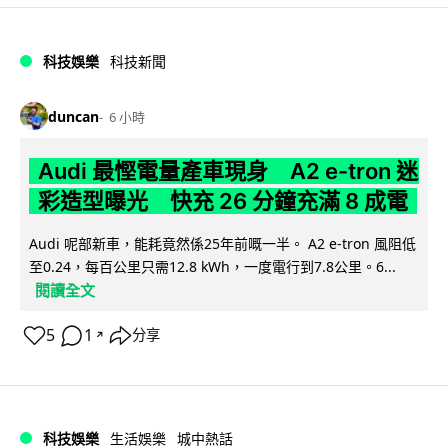
科技娛樂
科技新聞
duncan
6 小時
Audi 最慳電量產車現身 A2 e-tron 迷
彩造型曝光 快充 26 分鐘充滿 8 成電
Audi 呢部新車，能耗竟然係25年前嘅一半。 A2 e-tron 風阻低
至0.24，每百公里只需12.8 kWh，一度電行到7.8公里。6...
閱讀全文
5
1
分享
↗
科技娛樂
生活娛樂
城中熱話