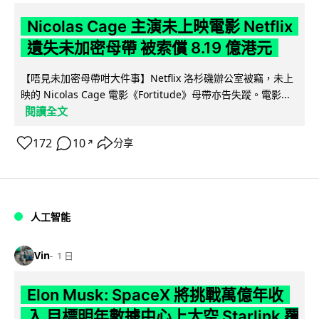
Nicolas Cage 主演未上映電影 Netflix
遺失未加密母帶 被索償 8.19 億港元
【唔見未加密母帶咁大件事】Netflix 洛杉磯辦公室被竊，未上
映的 Nicolas Cage 電影《Fortitude》母帶亦告失蹤。電影...
閱讀全文
172
10
分享
↗
人工智能
Vin
1 日
Elon Musk: SpaceX 將挑戰萬億年收
入 目標明年數據中心上太空 Starlink 覆