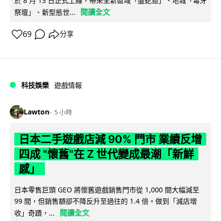
於 8 月 13 日正式上線，帶來全新區域「盤蛇島」、地城「毒牙
閱讀全文
祭壇」、新型態世...
69
分享
科技娛樂
遊戲情報
Lawton
5 小時
日本二手遊戲店減 90% 門市 業績反增
四成 "懷舊"在 Z 世代變成最潮「新鮮
感」
日本零售巨頭 GEO 將懷舊遊戲銷售門市從 1,000 間大幅減至
99 間，但銷售額卻不降反升至過往的 1.4 倍。做到「減店增
閱讀全文
收」奇蹟，...