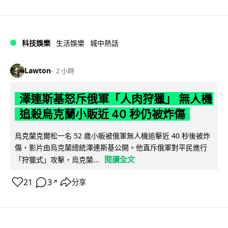
科技娛樂
生活娛樂
城中熱話
Lawton
2 小時
澤連斯基怒斥俄軍「人肉狩獵」 無人機
追殺烏克蘭小販近 40 秒仍被炸傷
烏克蘭克爾松一名 52 歲小販被俄軍無人機追擊近 40 秒後被炸
傷，影片由烏克蘭總統澤連斯基公開。他直斥俄軍對平民進行
閱讀全文
「狩獵式」攻擊，烏克蘭...
21
3
分享
↗