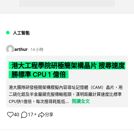
人工智能
arthur
14 小時
港大工程學院研極簡架構晶片 搜尋速度
勝標準 CPU 1 億倍
港大團隊研發極簡架構模擬內容尋址記憶體（CAM）晶片，用
二硫化鉬及半金屬銻克服傳輸瓶頸，漢明距離計算速度比標準
閱讀全文
CPU快1億倍，每次搜尋耗能低...
40
17
分享
↗