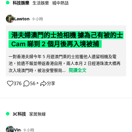
科技娛樂
生活娛樂
城中熱話
Lawton
9 小時
港夫婦澳門的士拾相機 據為己有被的士
Cam 睇到 2 個月後再入境被捕
一對香港夫婦今年 5 月遊澳門乘的士拾獲他人遺留相機及電
池，拾遺不報並帶返香港自用。兩人本月 2 日經港珠澳大橋再
閱讀全文
次入境澳門時，被治安警察局...
376
56
分享
↗
3C科技
家居無線
Vin
9 小時