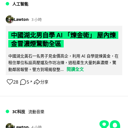
人工智能
Lawton
3 小時
中國湖北男自學 AI 「煉金術」 屋內煉
金冒濃煙驚動全區
中國湖北黃石一名男子見金價高企，利用 AI 自學提煉黃金，在
租住單位私設高壓爐及作坊冶煉，過程產生大量刺鼻濃煙，驚
閱讀全文
動鄰居報警。警方到場揭發整...
28
5
分享
↗
3C科技
流動音樂
89
Lawton
4 小時