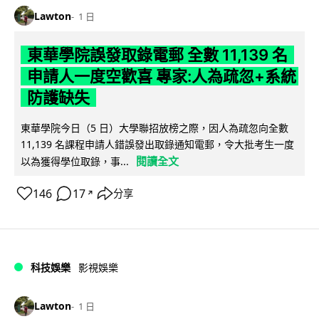
Lawton
1 日
東華學院誤發取錄電郵 全數 11,139 名
申請人一度空歡喜 專家:人為疏忽+系統
防護缺失
東華學院今日（5 日）大學聯招放榜之際，因人為疏忽向全數
11,139 名課程申請人錯誤發出取錄通知電郵，令大批考生一度
閱讀全文
以為獲得學位取錄，事...
146
17
分享
↗
科技娛樂
影視娛樂
Lawton
1 日