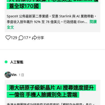
蓋全球170國
SpaceX 公佈最新第二季業績，受惠 Starlink 與 AI 業務帶動，
閱讀
季度收入按年飆升 92% 至 78 億美元。行政總裁 Elon...
全文
129
17
分享
↗
人工智能
Vin
1 日
港大研原子級新晶片 AI 搜尋速度提升
一億倍 手機人臉識別免上雲端
香港大學團隊成功研發原子級厚度的「模擬存內搜尋」晶片，