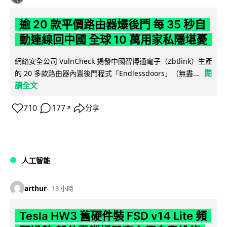
逾 20 款平價路由器爆後門 每 35 秒自
動連線回中國 全球 10 萬用家私隱堪憂
網絡安全公司 VulnCheck 揭發中國智博通電子（Zbtlink）生產
閱
的 20 多款路由器內置後門程式「Endlessdoors」（無盡...
讀全文
710
177
分享
↗
人工智能
arthur
13 小時
Tesla HW3 舊硬件裝 FSD v14 Lite 頻