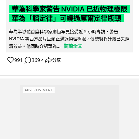
華為科學家警告 NVIDIA 已近物理極限
華為「韜定律」可繞過摩爾定律瓶頸
華為半導體首席科學家廖恒罕見接受近 5 小時專訪，警告
NVIDIA 等西方晶片巨頭正逼近物理極限，傳統製程升級已失經
閱讀全文
濟效益。他同時介紹華為...
991
369
分享
↗
ADVERTISEMENT