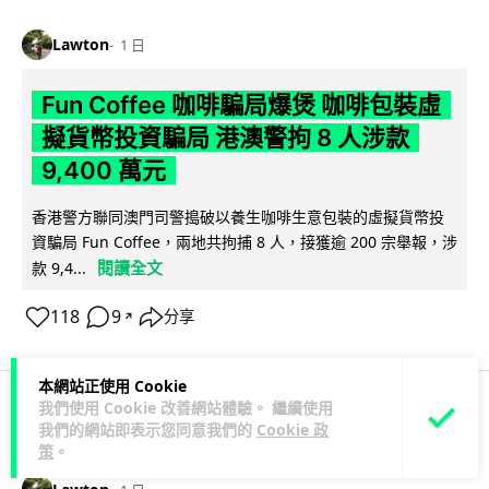
Lawton
1 日
Fun Coffee 咖啡騙局爆煲 咖啡包裝虛
擬貨幣投資騙局 港澳警拘 8 人涉款
9,400 萬元
香港警方聯同澳門司警搗破以養生咖啡生意包裝的虛擬貨幣投
資騙局 Fun Coffee，兩地共拘捕 8 人，接獲逾 200 宗舉報，涉
閱讀全文
款 9,4...
118
9
分享
↗
本網站正使用 Cookie
我們使用 Cookie 改善網站體驗。 繼續使用
我們的網站即表示您同意我們的
Cookie 政
科技娛樂
生活科技
智慧城市
策
。