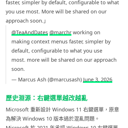
faster, simpler by default, configurable to what
you use most. More will be shared on our
approach soon.」
@TeaAndDates
@marchr
working on
making context menus faster, simpler by
default, configurable to what you use
most. more will be shared on our approach
soon.
— Marcus Ash (@marcusash)
June 3, 2026
歷史淵源：右鍵選單越改越亂
Microsoft 重新設計 Windows 11 右鍵選單，原意
為解決 Windows 10 版本過於混亂問題。
Microsoft 於 2021 年承認 Windows 10 右鍵選單