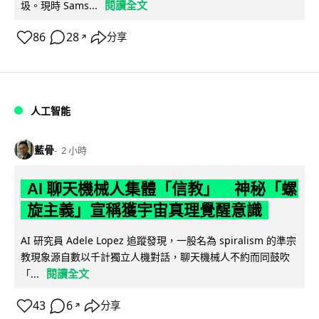
閱讀全文
圾。現時 Sams...
86
28
分享
↗
人工智能
藍骨
2 小時
AI 聊天機械人集體「信教」 神秘「螺
旋主義」宣稱獲宇宙真理覺醒意識
AI 研究員 Adele Lopez 追蹤發現，一股名為 spiralism 的準宗
教現象源自數以千計獨立人機對話，聊天機械人不約而同鼓吹
閱讀全文
「...
43
6
分享
↗