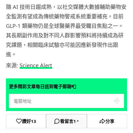
隨 AI 技術日趨成熟，以社交媒體大數據輔助藥物安
全監測有望成為傳統藥物警戒系統重要補充。目前
GLP-1 類藥物仍是全球醫藥界最受矚目焦點之一。
其長期副作用及對不同人群影響預料將持續成為研
究課題，相關臨床試驗亦可能因應新發現作出跟
進。
來源:
Science Alert
📮
更多精彩文章每日送到電子郵箱
讚好
13
看留言
1
分享
↗