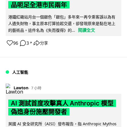
品呃足全港市民兩年
港鐵紅磡站月台一個銀色「銀包」多年來一再令乘客誤以為有
人遺失財物，事主原本打算拾起交還，卻發現原來是黏在地上
閱讀全文
的藝術品。這件名為《失而復得》的...
96
3
分享
↗
人工智能
Lawton
7 小時
AI 測試首度攻擊真人 Anthropic 模型
偽造身份施壓開發者
英國 AI 安全研究所（AISI）發布報告，指 Anthropic Mythos