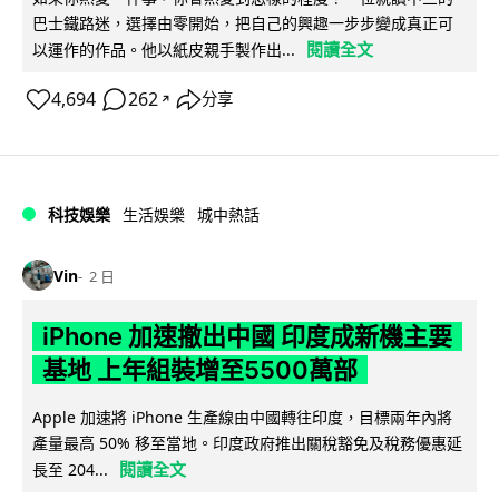
巴士鐵路迷，選擇由零開始，把自己的興趣一步步變成真正可
閱讀全文
以運作的作品。他以紙皮親手製作出...
4,694
262
分享
↗
科技娛樂
生活娛樂
城中熱話
Vin
2 日
iPhone 加速撤出中國 印度成新機主要
基地 上年組裝增至5500萬部
Apple 加速將 iPhone 生產線由中國轉往印度，目標兩年內將
產量最高 50% 移至當地。印度政府推出關稅豁免及稅務優惠延
閱讀全文
長至 204...