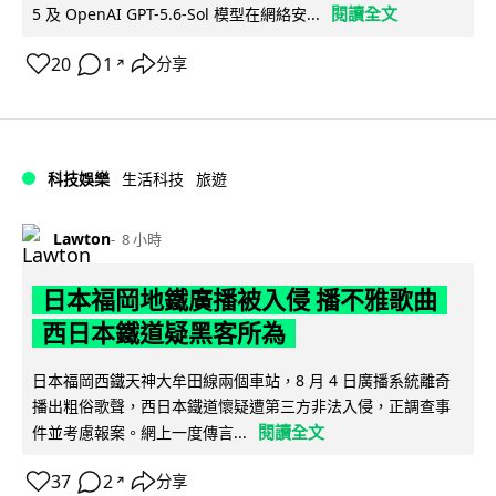
閱讀全文
5 及 OpenAI GPT-5.6-Sol 模型在網絡安...
20
1
分享
↗
科技娛樂
生活科技
旅遊
Lawton
8 小時
日本福岡地鐵廣播被入侵 播不雅歌曲
西日本鐵道疑黑客所為
日本福岡西鐵天神大牟田線兩個車站，8 月 4 日廣播系統離奇
播出粗俗歌聲，西日本鐵道懷疑遭第三方非法入侵，正調查事
閱讀全文
件並考慮報案。網上一度傳言...
37
2
分享
↗