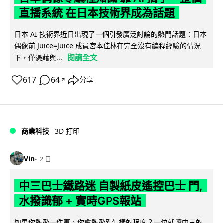
直播系統 在日本技術界成為話題
日本 AI 技術界近日出現了一個引發廣泛討論的熱門話題：日本
偶像前 Juice=Juice 成員宮本佳林在完全沒有編程經驗的情況
閱讀全文
下，僅憑藉與...
617
64
分享
↗
商業科技
3D 打印
Vin
2 日
中三巴士鐵路迷 自製紙皮遙控巴士 門,
水撥識郁 + 實時GPS報站
如果你熱愛一件事，你會熱愛到怎樣的程度？一位就讀中三的