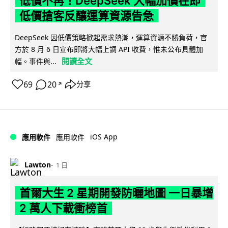
低價不再！DeepSeek 大幅加價在即
低價搶客反釀運算資源告急
DeepSeek 因低價策略掀起需求熱潮，運算資源不勝負荷，官
方於 8 月 6 日宣布即將大幅上調 API 收費，惟未公布具體加
閱讀全文
幅。事件與...
69
20
分享
↗
iOS App
應用軟件
應用軟件
Lawton
1 日
首爾大生 2 星期開發防曬地圖 一日暴增
2 萬人下載衝榜首