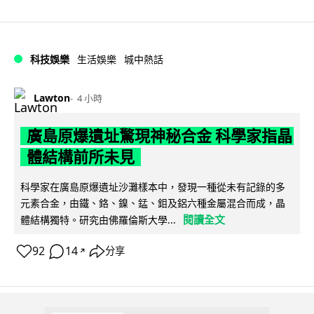
科技娛樂
生活娛樂
城中熱話
Lawton
4 小時
廣島原爆遺址驚現神秘合金 科學家指晶
體結構前所未見
科學家在廣島原爆遺址沙灘樣本中，發現一種從未有記錄的多
元素合金，由鐵、鉻、鎳、錳、鉬及鋁六種金屬混合而成，晶
閱讀全文
體結構獨特。研究由佛羅倫斯大學...
92
14
分享
↗