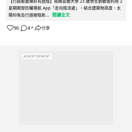
【行路都要揀好有遮陰】南韓首爾大學 23 歲學生劉敏俊利用 2
星期開發防曬導航 App「走向陰涼處」，結合建築物高度、太
閱讀全文
陽仰角及行道樹陰影...
96
4
分享
↗
ADVERTISEMENT