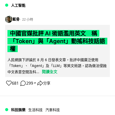
人工智能
藍骨
22 小時
中國官媒批評 AI 術語濫用英文 稱
「Token」與「Agent」動搖科技話語
權
人民網旗下評論於 8 月 6 日發表文章，批評中國廣泛使用
「Token」、「Agent」及「LLM」等英文術語，認為做法侵蝕
閱讀全文
中文表意空間及科...
681
299
分享
↗
科技娛樂
生活科技
汽車科技