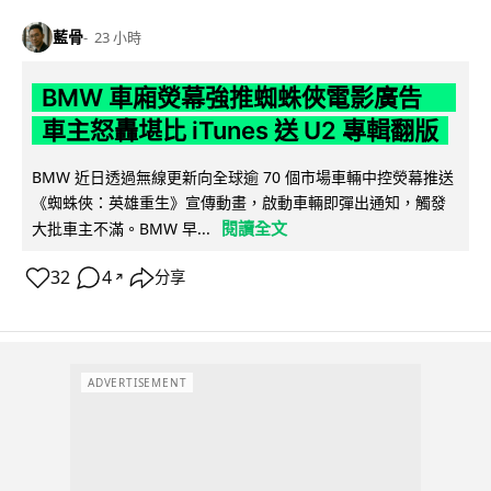
藍骨
23 小時
BMW 車廂熒幕強推蜘蛛俠電影廣告
車主怒轟堪比 iTunes 送 U2 專輯翻版
BMW 近日透過無線更新向全球逾 70 個市場車輛中控熒幕推送
《蜘蛛俠：英雄重生》宣傳動畫，啟動車輛即彈出通知，觸發
閱讀全文
大批車主不滿。BMW 早...
32
4
分享
↗
ADVERTISEMENT