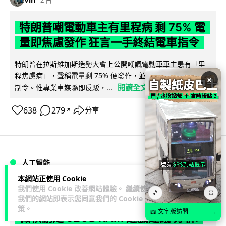
特朗普嘲電動車主有里程病 剩 75% 電
量即焦慮發作 狂言一手終結電車指令
特朗普在拉斯維加斯造勢大會上公開嘲諷電動車車主患有「里
程焦慮病」，聲稱電量剩 75% 便發作，並重申已廢除電動車強
×
閱讀全文
制令。惟專業車媒隨即反駁，...
638
279
分享
↗
人工智能
本網站正使用 Cookie
我們使用 Cookie 改善網站體驗。 繼續使用
Lawton
2 日
🎵
⛶
我們的網站即表示您同意我們的
Cookie 政
策
。
📖 文字版訪問
→
微軟刪走 32GB RAM 遊戲建議 分析: