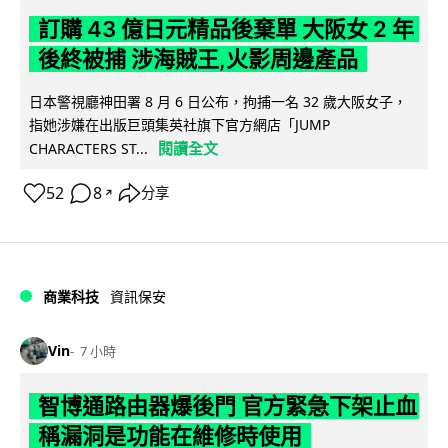
訂購 43 億日元精品後棄單 大阪女 2 年
後終被捕 涉海賊王,火影周邊產品
日本警視廳神田署 8 月 6 日公布，拘捕一名 32 歲大阪女子，
指她涉嫌在出版巨頭集英社旗下官方網店「JUMP
閱讀全文
CHARACTERS ST...
52
8
分享
↗
商業科技
資訊保安
Vin
7 小時
智博通路由器爆後門 官方緊急下架止血
稱漏洞是功能在維修時使用