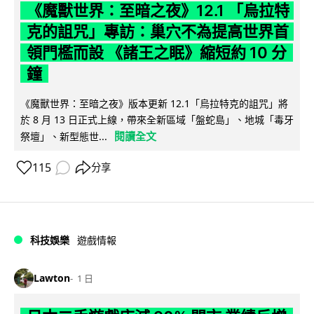
《魔獸世界：至暗之夜》12.1 「烏拉特
克的詛咒」專訪：巢穴不為提高世界首
領門檻而設 《諸王之眠》縮短約 10 分
鐘
《魔獸世界：至暗之夜》版本更新 12.1「烏拉特克的詛咒」將
於 8 月 13 日正式上線，帶來全新區域「盤蛇島」、地城「毒牙
閱讀全文
祭壇」、新型態世...
115
分享
科技娛樂
遊戲情報
Lawton
1 日