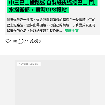
中三巴士鐵路迷 自製紙皮遙控巴士 門,
水撥識郁 + 實時GPS報站
如果你熱愛一件事，你會熱愛到怎樣的程度？一位就讀中三的
巴士鐵路迷，選擇由零開始，把自己的興趣一步步變成真正可
閱讀全文
以運作的作品。他以紙皮親手製作出...
108
7
分享
↗
ADVERTISEMENT