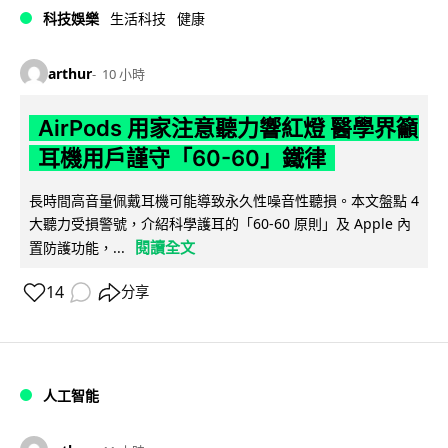
科技娛樂
生活科技
健康
arthur
10 小時
AirPods 用家注意聽力響紅燈 醫學界籲
耳機用戶謹守「60-60」鐵律
長時間高音量佩戴耳機可能導致永久性噪音性聽損。本文盤點 4
大聽力受損警號，介紹科學護耳的「60-60 原則」及 Apple 內
閱讀全文
置防護功能，...
14
分享
人工智能