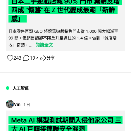
日本二手遊戲店減 90% 門市 業績反增
四成 "懷舊"在 Z 世代變成最潮「新鮮
感」
日本零售巨頭 GEO 將懷舊遊戲銷售門市從 1,000 間大幅減至
99 間，但銷售額卻不降反升至過往的 1.4 倍。做到「減店增
閱讀全文
收」奇蹟，...
243
19
分享
↗
人工智能
Vin
1 日
Meta AI 模型測試期間入侵他家公司 三
大 AI 巨頭接連曝安全漏洞