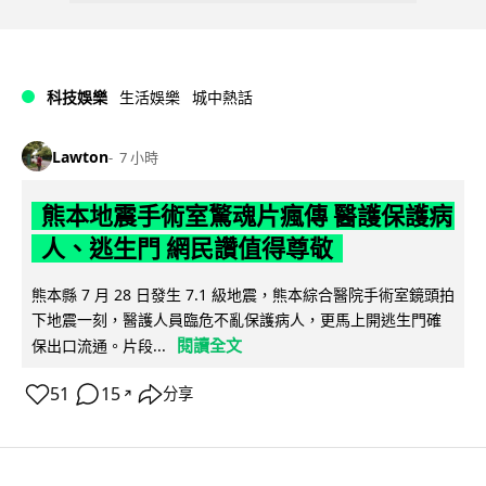
科技娛樂
生活娛樂
城中熱話
Lawton
7 小時
熊本地震手術室驚魂片瘋傳 醫護保護病
人、逃生門 網民讚值得尊敬
熊本縣 7 月 28 日發生 7.1 級地震，熊本綜合醫院手術室鏡頭拍
下地震一刻，醫護人員臨危不亂保護病人，更馬上開逃生門確
閱讀全文
保出口流通。片段...
51
15
分享
↗