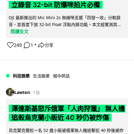
立錄音 32-bit 防爆咪拍片必備
DJI 最新推出的 Mic Mini 2s 無線咪支援「四發一收」分軌錄
音，並首度下放 32-bit Float 浮點內錄功能。本文經實測其...
閱讀全文
249
1
分享
↗
科技娛樂
生活娛樂
城中熱話
Lawton
1 日
澤連斯基怒斥俄軍「人肉狩獵」 無人機
追殺烏克蘭小販近 40 秒仍被炸傷
烏克蘭克爾松一名 52 歲小販被俄軍無人機追擊近 40 秒後被炸