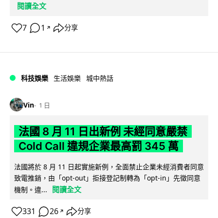
閱讀全文
7
1
分享
↗
科技娛樂
生活娛樂
城中熱話
Vin
1 日
法國 8 月 11 日出新例 未經同意嚴禁
Cold Call 違規企業最高罰 345 萬
法國將於 8 月 11 日起實施新例，全面禁止企業未經消費者同意
致電推銷，由「opt-out」拒接登記制轉為「opt-in」先徵同意
閱讀全文
機制。違...
331
26
分享
↗