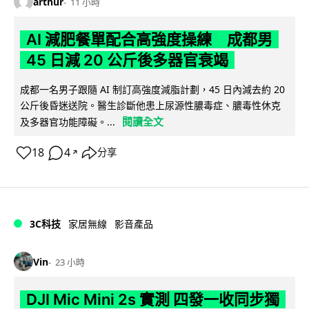
arthur
11 小時
AI 減肥餐單配合高強度操練 成都男
45 日減 20 公斤後多器官衰竭
成都一名男子跟隨 AI 制訂高強度減脂計劃，45 日內減去約 20
公斤後昏迷送院。醫生診斷他患上尿源性膿毒症、膿毒性休克
閱讀全文
及多器官功能障礙。...
18
4
分享
↗
3C科技
家居無線
影音產品
Vin
23 小時
DJI Mic Mini 2s 實測 四發一收同步獨