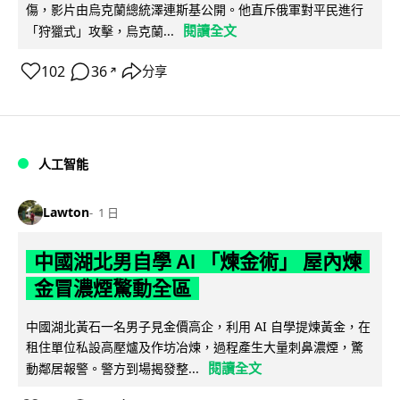
傷，影片由烏克蘭總統澤連斯基公開。他直斥俄軍對平民進行
閱讀全文
「狩獵式」攻擊，烏克蘭...
102
36
分享
↗
人工智能
Lawton
1 日
中國湖北男自學 AI 「煉金術」 屋內煉
金冒濃煙驚動全區
中國湖北黃石一名男子見金價高企，利用 AI 自學提煉黃金，在
租住單位私設高壓爐及作坊冶煉，過程產生大量刺鼻濃煙，驚
閱讀全文
動鄰居報警。警方到場揭發整...