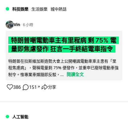
科技娛樂
生活娛樂
城中熱話
Vin
6 小時
特朗普嘲電動車主有里程病 剩 75% 電
量即焦慮發作 狂言一手終結電車指令
特朗普在拉斯維加斯造勢大會上公開嘲諷電動車車主患有「里
程焦慮病」，聲稱電量剩 75% 便發作，並重申已廢除電動車強
閱讀全文
制令。惟專業車媒隨即反駁，...
386
151
分享
↗
人工智能