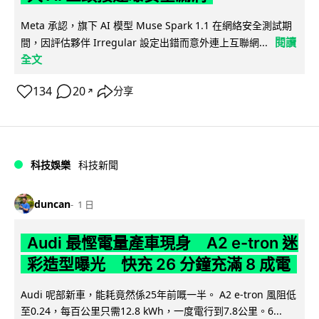
Meta 承認，旗下 AI 模型 Muse Spark 1.1 在網絡安全測試期
閱讀
間，因評估夥伴 Irregular 設定出錯而意外連上互聯網...
全文
134
20
分享
↗
科技娛樂
科技新聞
duncan
1 日
Audi 最慳電量產車現身 A2 e-tron 迷
彩造型曝光 快充 26 分鐘充滿 8 成電
Audi 呢部新車，能耗竟然係25年前嘅一半。 A2 e-tron 風阻低
至0.24，每百公里只需12.8 kWh，一度電行到7.8公里。6...