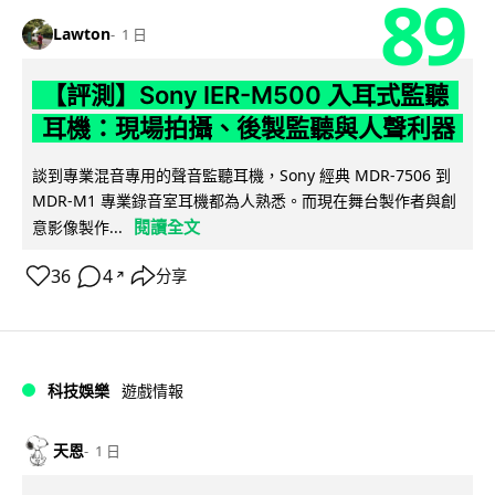
89
Lawton
1 日
【評測】Sony IER-M500 入耳式監聽
耳機：現場拍攝、後製監聽與人聲利器
談到專業混音專用的聲音監聽耳機，Sony 經典 MDR-7506 到
MDR-M1 專業錄音室耳機都為人熟悉。而現在舞台製作者與創
閱讀全文
意影像製作...
36
4
分享
↗
科技娛樂
遊戲情報
天恩
1 日