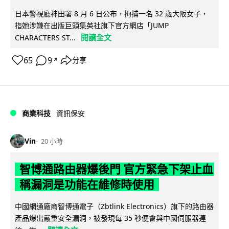
日本警視廳神田署 8 月 6 日公布，拘捕一名 32 歲大阪女子，
指她涉嫌在出版巨頭集英社旗下官方網店「JUMP
閱讀全文
CHARACTERS ST...
65
9
分享
↗
商業科技
資訊保安
Vin
20 小時
智博通路由器爆後門 官方緊急下架止血
稱漏洞是功能在維修時使用
中國網通廠商智博通電子（Zbtlink Electronics）旗下的路由器
產品爆出嚴重安全漏洞，被發現每 35 秒便會與中國伺服器連