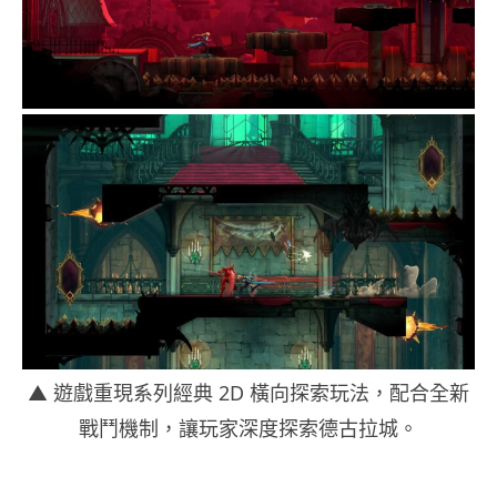
▲ 遊戲重現系列經典 2D 橫向探索玩法，配合全新
戰鬥機制，讓玩家深度探索德古拉城。