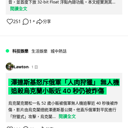
音，並首度下放 32-bit Float 浮點內錄功能。本文經實測其...
閱讀全文
251
1
分享
↗
科技娛樂
生活娛樂
城中熱話
Lawton
1 日
澤連斯基怒斥俄軍「人肉狩獵」 無人機
追殺烏克蘭小販近 40 秒仍被炸傷
烏克蘭克爾松一名 52 歲小販被俄軍無人機追擊近 40 秒後被炸
傷，影片由烏克蘭總統澤連斯基公開。他直斥俄軍對平民進行
閱讀全文
「狩獵式」攻擊，烏克蘭...