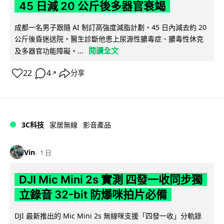
45 日減 20 公斤後多器官衰竭
成都一名男子跟隨 AI 制訂高強度減脂計劃，45 日內減去約 20
公斤後昏迷送院。醫生診斷他患上尿源性膿毒症、膿毒性休克
閱讀全文
及多器官功能障礙。...
22
4
分享
↗
3C科技
家居無線
影音產品
Vin
1 日
DJI Mic Mini 2s 實測 四發一收同步獨
立錄音 32-bit 防爆咪拍片必備
DJI 最新推出的 Mic Mini 2s 無線咪支援「四發一收」分軌錄