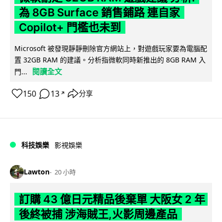
為 8GB Surface 銷售鋪路 連自家
Copilot+ 門檻也未到
Microsoft 被發現靜靜刪除官方網站上，對遊戲玩家要為電腦配
置 32GB RAM 的建議。分析指微軟同時新推出的 8GB RAM 入
閱讀全文
門...
150
13
分享
↗
科技娛樂
影視娛樂
Lawton
20 小時
訂購 43 億日元精品後棄單 大阪女 2 年
後終被捕 涉海賊王,火影周邊產品