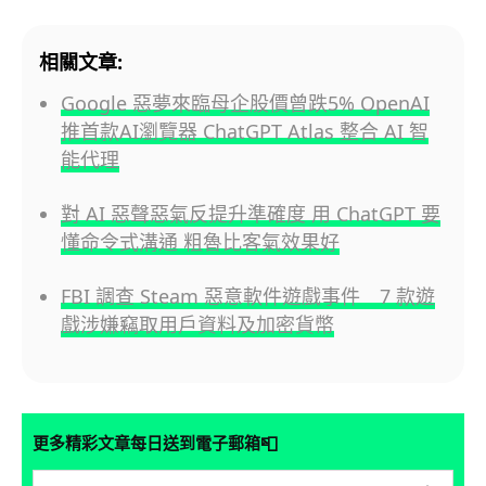
相關文章:
Google 惡夢來臨母企股價曾跌5% OpenAI
推首款AI瀏覽器 ChatGPT Atlas 整合 AI 智
能代理
對 AI 惡聲惡氣反提升準確度 用 ChatGPT 要
懂命令式溝通 粗魯比客氣效果好
FBI 調查 Steam 惡意軟件遊戲事件 7 款遊
戲涉嫌竊取用戶資料及加密貨幣
📮
更多精彩文章每日送到電子郵箱