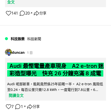
全文
141
20
分享
↗
科技娛樂
科技新聞
duncan
1 日
Audi 最慳電量產車現身 A2 e-tron 迷
彩造型曝光 快充 26 分鐘充滿 8 成電
Audi 呢部新車，能耗竟然係25年前嘅一半。 A2 e-tron 風阻低
至0.24，每百公里只需12.8 kWh，一度電行到7.8公里。6...
閱讀全文
7
1
分享
↗