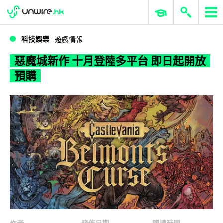
WWDC 2026
GenAI 與雲端科技專區
ERP 與商業 AI
惡魔城新作 十月登陸多平台 即日起開放預購
科技娛樂
遊戲情報
惡魔城新作 十月登陸多平台 即日起開放
預購
作者
發佈日期
閱讀時間