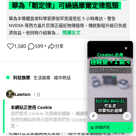
華為「韜定律」可繞過摩爾定律瓶頸
華為半導體首席科學家廖恒罕見接受近 5 小時專訪，警告
NVIDIA 等西方晶片巨頭正逼近物理極限，傳統製程升級已失經
閱讀全文
濟效益。他同時介紹華為...
1,580
599
分享
↗
×
科技娛樂
生活娛樂
城中熱話
Lawton
1 日
本網站正使用 Cookie
家長無得慳錢買二手書 電子啟動碼鎖死
我們使用 Cookie 改善網站體驗。 繼續使用
🎵
⛶
二手教科書 學生無法做功課
我們的網站即表示您同意我們的
Cookie 政
策
。
📖 詳細評測
→
社福界立法會議員陳文宜指，一間中學書單價錢按年加 14.7%