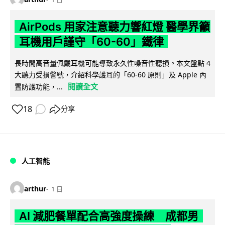
AirPods 用家注意聽力響紅燈 醫學界籲
耳機用戶謹守「60-60」鐵律
長時間高音量佩戴耳機可能導致永久性噪音性聽損。本文盤點 4
大聽力受損警號，介紹科學護耳的「60-60 原則」及 Apple 內
閱讀全文
置防護功能，...
18
分享
人工智能
arthur
1 日
AI 減肥餐單配合高強度操練 成都男