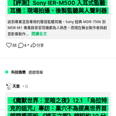
【評測】Sony IER-M500 入耳式監聽
耳機：現場拍攝、後製監聽與人聲利器
談到專業混音專用的聲音監聽耳機，Sony 經典 MDR-7506 到
MDR-M1 專業錄音室耳機都為人熟悉。而現在舞台製作者與創
閱讀全文
意影像製作...
38
4
分享
↗
科技娛樂
遊戲情報
天恩
1 日
《魔獸世界：至暗之夜》12.1 「烏拉特
克的詛咒」專訪：巢穴不為提高世界首
領門檻而設 《諸王之眠》縮短約 10 分