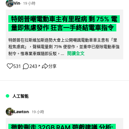
Vin
19 小時
特朗普嘲電動車主有里程病 剩 75% 電
量即焦慮發作 狂言一手終結電車指令
特朗普在拉斯維加斯造勢大會上公開嘲諷電動車車主患有「里
程焦慮病」，聲稱電量剩 75% 便發作，並重申已廢除電動車強
閱讀全文
制令。惟專業車媒隨即反駁，...
531
243
分享
↗
人工智能
Lawton
19 小時
微軟刪走 32GB RAM 遊戲建議 分析: