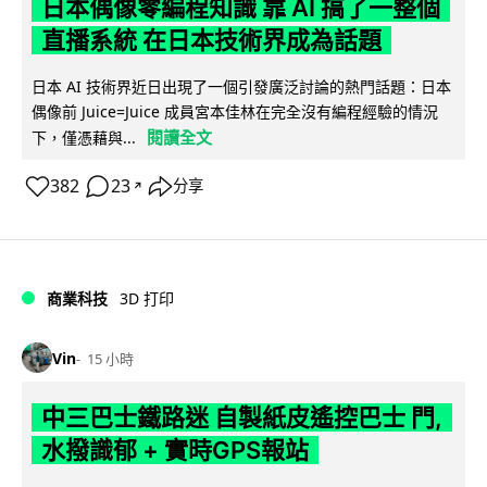
日本偶像零編程知識 靠 AI 搞了一整個
直播系統 在日本技術界成為話題
日本 AI 技術界近日出現了一個引發廣泛討論的熱門話題：日本
偶像前 Juice=Juice 成員宮本佳林在完全沒有編程經驗的情況
閱讀全文
下，僅憑藉與...
382
23
分享
↗
商業科技
3D 打印
Vin
15 小時
中三巴士鐵路迷 自製紙皮遙控巴士 門,
水撥識郁 + 實時GPS報站