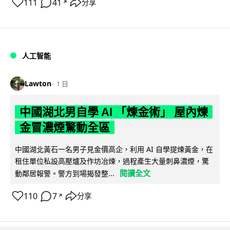
111
41
分享
↗
人工智能
Lawton
1 日
中國湖北男自學 AI 「煉金術」 屋內煉
金冒濃煙驚動全區
中國湖北黃石一名男子見金價高企，利用 AI 自學提煉黃金，在
租住單位私設高壓爐及作坊冶煉，過程產生大量刺鼻濃煙，驚
閱讀全文
動鄰居報警。警方到場揭發整...
110
7
分享
↗