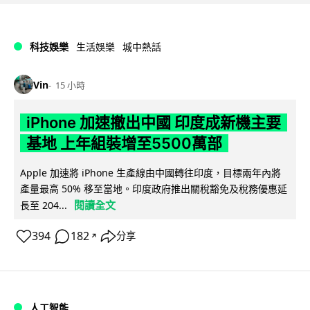
科技娛樂
生活娛樂
城中熱話
Vin
15 小時
iPhone 加速撤出中國 印度成新機主要
基地 上年組裝增至5500萬部
Apple 加速將 iPhone 生產線由中國轉往印度，目標兩年內將
產量最高 50% 移至當地。印度政府推出關稅豁免及稅務優惠延
閱讀全文
長至 204...
394
182
分享
↗
人工智能