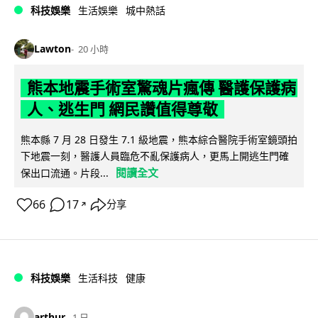
科技娛樂
生活娛樂
城中熱話
Lawton
20 小時
熊本地震手術室驚魂片瘋傳 醫護保護病
人、逃生門 網民讚值得尊敬
熊本縣 7 月 28 日發生 7.1 級地震，熊本綜合醫院手術室鏡頭拍
下地震一刻，醫護人員臨危不亂保護病人，更馬上開逃生門確
閱讀全文
保出口流通。片段...
66
17
分享
↗
科技娛樂
生活科技
健康
arthur
1 日