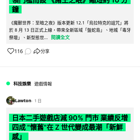
鐘
《魔獸世界：至暗之夜》版本更新 12.1「烏拉特克的詛咒」將
於 8 月 13 日正式上線，帶來全新區域「盤蛇島」、地城「毒牙
閱讀全文
祭壇」、新型態世...
116
分享
科技娛樂
遊戲情報
Lawton
1 日
日本二手遊戲店減 90% 門市 業績反增
四成 "懷舊"在 Z 世代變成最潮「新鮮
感」