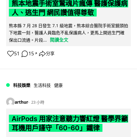
熊本地震手術室驚魂片瘋傳 醫護保護病
人、逃生門 網民讚值得尊敬
熊本縣 7 月 28 日發生 7.1 級地震，熊本綜合醫院手術室鏡頭拍
下地震一刻，醫護人員臨危不亂保護病人，更馬上開逃生門確
閱讀全文
保出口流通。片段...
51
15
分享
↗
科技娛樂
生活科技
健康
arthur
23 小時
AirPods 用家注意聽力響紅燈 醫學界籲
耳機用戶謹守「60-60」鐵律