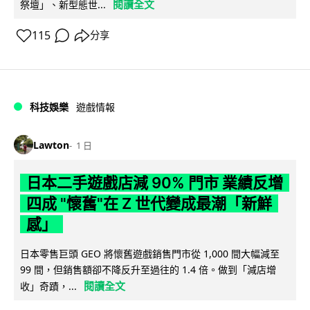
閱讀全文
祭壇」、新型態世...
115
分享
科技娛樂
遊戲情報
Lawton
1 日
日本二手遊戲店減 90% 門市 業績反增
四成 "懷舊"在 Z 世代變成最潮「新鮮
感」
日本零售巨頭 GEO 將懷舊遊戲銷售門市從 1,000 間大幅減至
99 間，但銷售額卻不降反升至過往的 1.4 倍。做到「減店增
閱讀全文
收」奇蹟，...