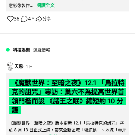
閱讀全文
意影像製作...
36
4
分享
↗
科技娛樂
遊戲情報
天恩
1 日
《魔獸世界：至暗之夜》12.1 「烏拉特
克的詛咒」專訪：巢穴不為提高世界首
領門檻而設 《諸王之眠》縮短約 10 分
鐘
《魔獸世界：至暗之夜》版本更新 12.1「烏拉特克的詛咒」將
於 8 月 13 日正式上線，帶來全新區域「盤蛇島」、地城「毒牙