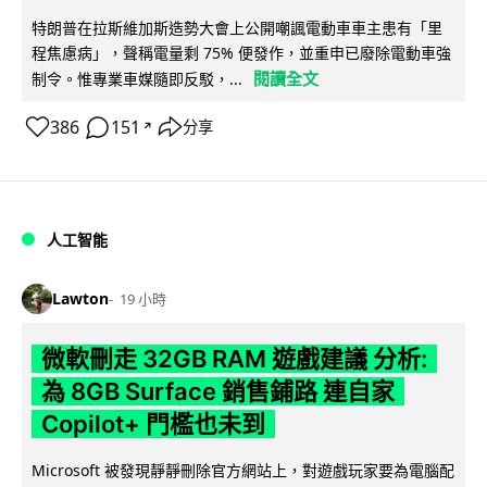
特朗普在拉斯維加斯造勢大會上公開嘲諷電動車車主患有「里
程焦慮病」，聲稱電量剩 75% 便發作，並重申已廢除電動車強
閱讀全文
制令。惟專業車媒隨即反駁，...
386
151
分享
↗
人工智能
Lawton
19 小時
微軟刪走 32GB RAM 遊戲建議 分析:
為 8GB Surface 銷售鋪路 連自家
Copilot+ 門檻也未到
Microsoft 被發現靜靜刪除官方網站上，對遊戲玩家要為電腦配