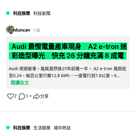
科技娛樂
科技新聞
duncan
1 日
Audi 最慳電量產車現身 A2 e-tron 迷
彩造型曝光 快充 26 分鐘充滿 8 成電
Audi 呢部新車，能耗竟然係25年前嘅一半。 A2 e-tron 風阻低
至0.24，每百公里只需12.8 kWh，一度電行到7.8公里。6...
閱讀全文
7
1
分享
↗
科技娛樂
生活娛樂
城中熱話