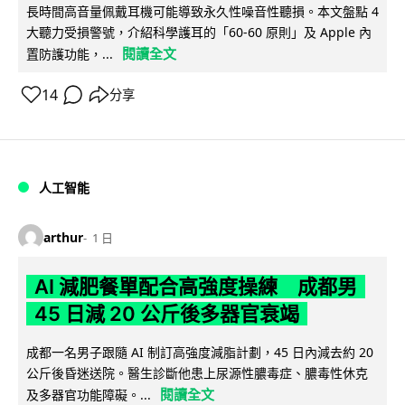
長時間高音量佩戴耳機可能導致永久性噪音性聽損。本文盤點 4
大聽力受損警號，介紹科學護耳的「60-60 原則」及 Apple 內
閱讀全文
置防護功能，...
14
分享
人工智能
arthur
1 日
AI 減肥餐單配合高強度操練 成都男
45 日減 20 公斤後多器官衰竭
成都一名男子跟隨 AI 制訂高強度減脂計劃，45 日內減去約 20
公斤後昏迷送院。醫生診斷他患上尿源性膿毒症、膿毒性休克
閱讀全文
及多器官功能障礙。...