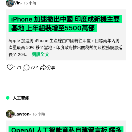
Vin
15 小時
iPhone 加速撤出中國 印度成新機主要
基地 上年組裝增至5500萬部
Apple 加速將 iPhone 生產線由中國轉往印度，目標兩年內將
產量最高 50% 移至當地。印度政府推出關稅豁免及稅務優惠延
閱讀全文
長至 204...
171
72
分享
↗
人工智能
Lawton
16 小時
OpenAI 人工智能竟私自建留言板 讓多