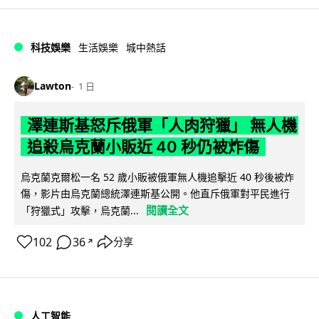
科技娛樂
生活娛樂
城中熱話
Lawton
1 日
澤連斯基怒斥俄軍「人肉狩獵」 無人機
追殺烏克蘭小販近 40 秒仍被炸傷
烏克蘭克爾松一名 52 歲小販被俄軍無人機追擊近 40 秒後被炸
傷，影片由烏克蘭總統澤連斯基公開。他直斥俄軍對平民進行
閱讀全文
「狩獵式」攻擊，烏克蘭...
102
36
分享
↗
人工智能