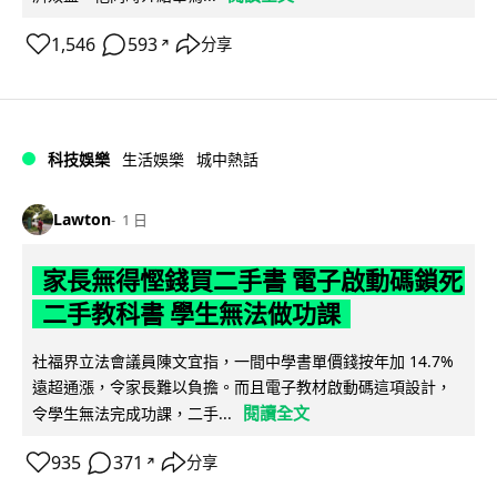
1,546
593
分享
↗
科技娛樂
生活娛樂
城中熱話
Lawton
1 日
家長無得慳錢買二手書 電子啟動碼鎖死
二手教科書 學生無法做功課
社福界立法會議員陳文宜指，一間中學書單價錢按年加 14.7%
遠超通漲，令家長難以負擔。而且電子教材啟動碼這項設計，
閱讀全文
令學生無法完成功課，二手...
935
371
分享
↗