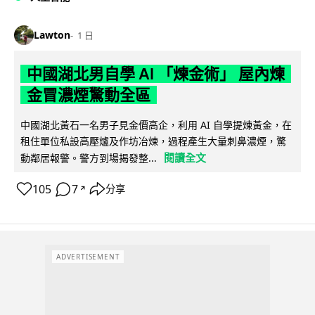
Lawton
1 日
中國湖北男自學 AI 「煉金術」 屋內煉
金冒濃煙驚動全區
中國湖北黃石一名男子見金價高企，利用 AI 自學提煉黃金，在
租住單位私設高壓爐及作坊冶煉，過程產生大量刺鼻濃煙，驚
閱讀全文
動鄰居報警。警方到場揭發整...
105
7
分享
↗
ADVERTISEMENT