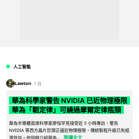
人工智能
Lawton
1 日
華為科學家警告 NVIDIA 已近物理極限
華為「韜定律」可繞過摩爾定律瓶頸
華為半導體首席科學家廖恒罕見接受近 5 小時專訪，警告
NVIDIA 等西方晶片巨頭正逼近物理極限，傳統製程升級已失經
閱讀全文
濟效益。他同時介紹華為...