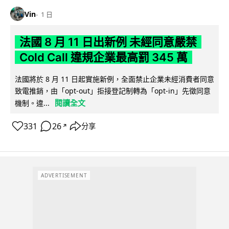
Vin
1 日
法國 8 月 11 日出新例 未經同意嚴禁
Cold Call 違規企業最高罰 345 萬
法國將於 8 月 11 日起實施新例，全面禁止企業未經消費者同意
致電推銷，由「opt-out」拒接登記制轉為「opt-in」先徵同意
閱讀全文
機制。違...
331
26
分享
↗
ADVERTISEMENT