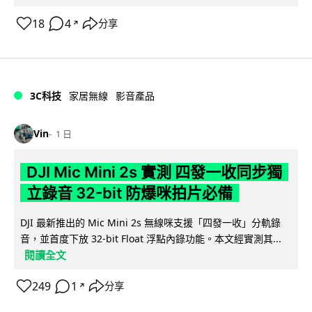
18
4
分享
↗
3C科技
家居無線
影音產品
Vin
1 日
DJI Mic Mini 2s 實測 四發一收同步獨
立錄音 32-bit 防爆咪拍片必備
DJI 最新推出的 Mic Mini 2s 無線咪支援「四發一收」分軌錄
音，並首度下放 32-bit Float 浮點內錄功能。本文經實測其...
閱讀全文
249
1
分享
↗