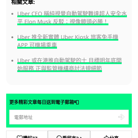
相關文章:
Uber CEO 稱純視覺自動駕駛難達超人安全水
平 Elon Musk 反駁：視像鏡頭必勝！
Uber 推全新實體 Uber Kiosk 旅客免手機
APP 可機場乘車
Uber 或在港推自動駕駛的士 目標明年底開
始服務 正與監管機構商討法規細節
📮
更多精彩文章每日送到電子郵箱
讚好
77
看留言
2
分享