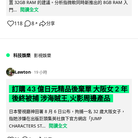
置 32GB RAM 的建議。分析指微軟同時新推出的 8GB RAM 入
閱讀全文
門...
118
8
分享
↗
科技娛樂
影視娛樂
Lawton
19 小時
訂購 43 億日元精品後棄單 大阪女 2 年
後終被捕 涉海賊王,火影周邊產品
日本警視廳神田署 8 月 6 日公布，拘捕一名 32 歲大阪女子，
指她涉嫌在出版巨頭集英社旗下官方網店「JUMP
閱讀全文
CHARACTERS ST...