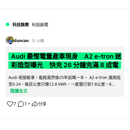
科技娛樂
科技新聞
duncan
21 小時
Audi 最慳電量產車現身 A2 e-tron 迷
彩造型曝光 快充 26 分鐘充滿 8 成電
Audi 呢部新車，能耗竟然係25年前嘅一半。 A2 e-tron 風阻低
至0.24，每百公里只需12.8 kWh，一度電行到7.8公里。6...
閱讀全文
7
1
分享
↗