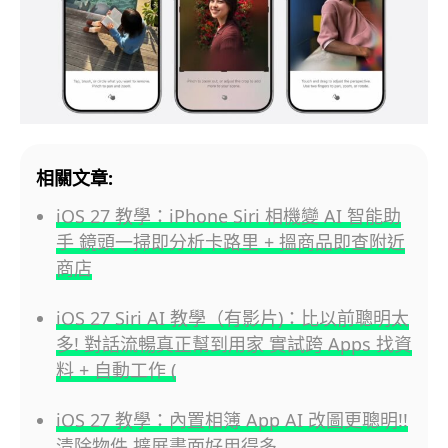
相關文章:
iOS 27 教學：iPhone Siri 相機變 AI 智能助
手 鏡頭一掃即分析卡路里 + 搵商品即查附近
商店
iOS 27 Siri AI 教學（有影片)：比以前聰明太
多! 對話流暢真正幫到用家 實試跨 Apps 找資
料 + 自動工作 (
iOS 27 教學：內置相簿 App AI 改圖更聰明!!
清除物件,擴展畫面好用得多