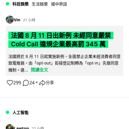
科技娛樂
生活娛樂
城中熱話
Vin
21 小時
法國 8 月 11 日出新例 未經同意嚴禁
Cold Call 違規企業最高罰 345 萬
法國將於 8 月 11 日起實施新例，全面禁止企業未經消費者同意
致電推銷，由「opt-out」拒接登記制轉為「opt-in」先徵同意
閱讀全文
機制。違...
299
24
分享
↗
人工智能
Lawton
22 小時