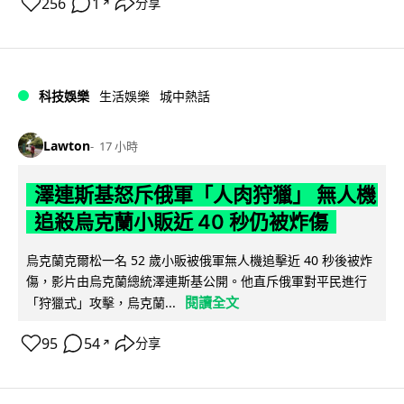
256
1
分享
↗
科技娛樂
生活娛樂
城中熱話
Lawton
17 小時
澤連斯基怒斥俄軍「人肉狩獵」 無人機
追殺烏克蘭小販近 40 秒仍被炸傷
烏克蘭克爾松一名 52 歲小販被俄軍無人機追擊近 40 秒後被炸
傷，影片由烏克蘭總統澤連斯基公開。他直斥俄軍對平民進行
閱讀全文
「狩獵式」攻擊，烏克蘭...
95
54
分享
↗