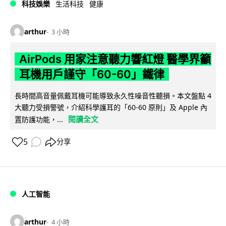
科技娛樂
生活科技
健康
arthur
3 小時
AirPods 用家注意聽力響紅燈 醫學界籲
耳機用戶謹守「60-60」鐵律
長時間高音量佩戴耳機可能導致永久性噪音性聽損。本文盤點 4
大聽力受損警號，介紹科學護耳的「60-60 原則」及 Apple 內
閱讀全文
置防護功能，...
5
分享
人工智能
arthur
4 小時