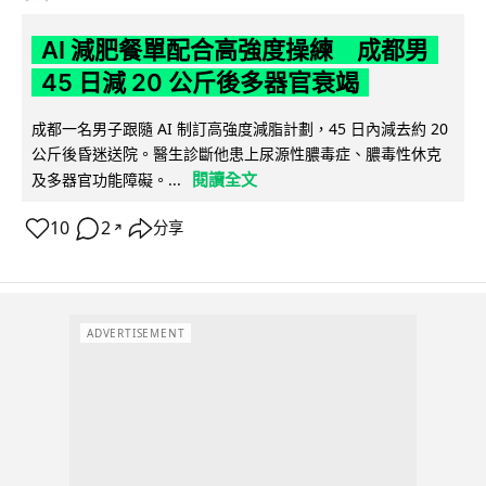
AI 減肥餐單配合高強度操練 成都男
45 日減 20 公斤後多器官衰竭
成都一名男子跟隨 AI 制訂高強度減脂計劃，45 日內減去約 20
公斤後昏迷送院。醫生診斷他患上尿源性膿毒症、膿毒性休克
閱讀全文
及多器官功能障礙。...
10
2
分享
↗
ADVERTISEMENT