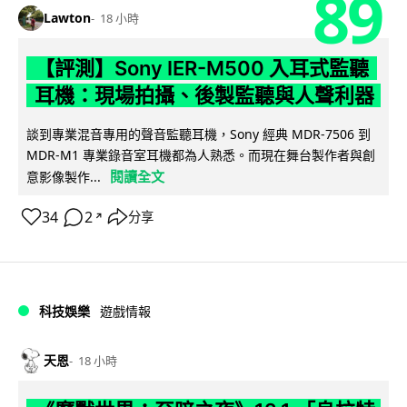
89
Lawton
18 小時
【評測】Sony IER-M500 入耳式監聽
耳機：現場拍攝、後製監聽與人聲利器
談到專業混音專用的聲音監聽耳機，Sony 經典 MDR-7506 到
MDR-M1 專業錄音室耳機都為人熟悉。而現在舞台製作者與創
閱讀全文
意影像製作...
34
2
分享
↗
科技娛樂
遊戲情報
天恩
18 小時