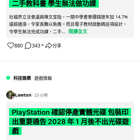
二手教科書 學生無法做功課
社福界立法會議員陳文宜指，一間中學書單價錢按年加 14.7%
遠超通漲，令家長難以負擔。而且電子教材啟動碼這項設計，
閱讀全文
令學生無法完成功課，二手...
880
343
分享
↗
科技娛樂
遊戲情報
Lawton
23 小時
PlayStation 確認停產實體光碟 包裝印
出重要通告 2028 年 1 月後不出光碟遊
戲