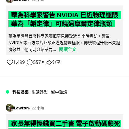
華為科學家警告 NVIDIA 已近物理極限
華為「韜定律」可繞過摩爾定律瓶頸
華為半導體首席科學家廖恒罕見接受近 5 小時專訪，警告
NVIDIA 等西方晶片巨頭正逼近物理極限，傳統製程升級已失經
閱讀全文
濟效益。他同時介紹華為...
1,499
557
分享
↗
科技娛樂
生活娛樂
城中熱話
Lawton
22 小時
家長無得慳錢買二手書 電子啟動碼鎖死