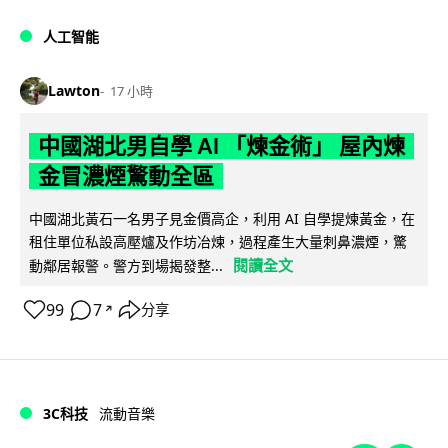
人工智能
Lawton
17 小時
中國湖北男自學 AI 「煉金術」 屋內煉
金冒濃煙驚動全區
中國湖北黃石一名男子見金價高企，利用 AI 自學提煉黃金，在
租住單位私設高壓爐及作坊冶煉，過程產生大量刺鼻濃煙，驚
閱讀全文
動鄰居報警。警方到場揭發整...
99
7
分享
↗
3C科技
流動音樂