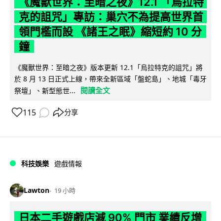
《魔獸世界：至暗之夜》12.1 「烏拉特
克的詛咒」專訪：巢穴不為提高世界首
領門檻而設 《諸王之眠》縮短約 10 分
鐘
《魔獸世界：至暗之夜》版本更新 12.1「烏拉特克的詛咒」將
於 8 月 13 日正式上線，帶來全新區域「盤蛇島」、地城「毒牙
閱讀全文
祭壇」、新型態世...
115
分享
科技娛樂
遊戲情報
Lawton
19 小時
日本二手遊戲店減 90% 門市 業績反增