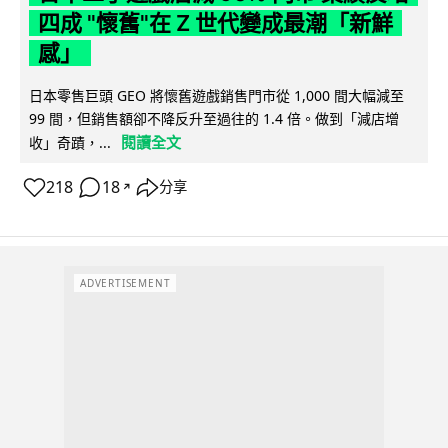
四成 "懷舊"在 Z 世代變成最潮「新鮮
感」
日本零售巨頭 GEO 將懷舊遊戲銷售門市從 1,000 間大幅減至
99 間，但銷售額卻不降反升至過往的 1.4 倍。做到「減店增
閱讀全文
收」奇蹟，...
218
18
分享
↗
ADVERTISEMENT