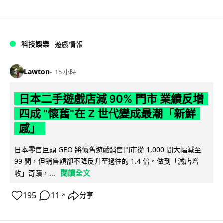
科技娛樂
遊戲情報
Lawton
15 小時
日本二手遊戲店減 90% 門市 業績反增
四成 "懷舊"在 Z 世代變成最潮「新鮮
感」
日本零售巨頭 GEO 將懷舊遊戲銷售門市從 1,000 間大幅減至
99 間，但銷售額卻不降反升至過往的 1.4 倍。做到「減店增
閱讀全文
收」奇蹟，...
195
11
分享
↗