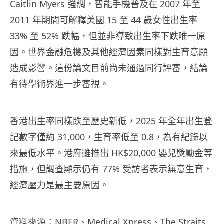
Caitlin Myers 強調，智能手機普及在 2007 年至
2011 年期間可解釋美國 15 至 44 歲女性出生率
33% 至 52% 跌幅，但並非導致出生率下跌唯一原
因。世界金融危機及其他經濟因素同樣對生育意願
造成影響。這份論文目前尚未通過同行評審，結論
有待學術界進一步審視。
香港出生率同樣跌至歷史新低，2025 年全年出生登
記數字僅約 31,000，生育率低至 0.8，為有紀錄以
來最低水平。港府雖推出 HK$20,000 嬰兒獎勵金等
措施，但調查顯示仍有 77% 受訪者表示無意生育，
經濟壓力是最主要原因。
資料來源：
NBER
、
Medical Xpress
、
The Straits