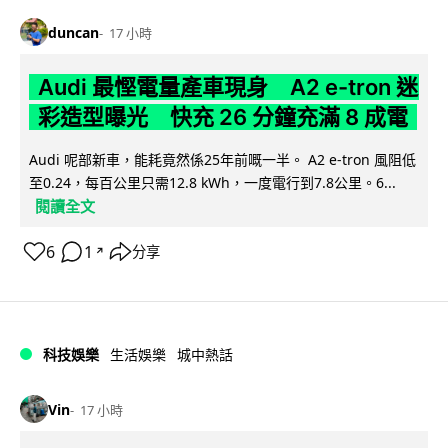
duncan
17 小時
Audi 最慳電量產車現身 A2 e-tron 迷
彩造型曝光 快充 26 分鐘充滿 8 成電
Audi 呢部新車，能耗竟然係25年前嘅一半。 A2 e-tron 風阻低
至0.24，每百公里只需12.8 kWh，一度電行到7.8公里。6...
閱讀全文
6
1
分享
↗
科技娛樂
生活娛樂
城中熱話
Vin
17 小時