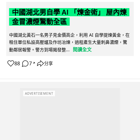
中國湖北男自學 AI 「煉金術」 屋內煉
金冒濃煙驚動全區
中國湖北黃石一名男子見金價高企，利用 AI 自學提煉黃金，在
租住單位私設高壓爐及作坊冶煉，過程產生大量刺鼻濃煙，驚
閱讀全文
動鄰居報警。警方到場揭發整...
88
7
分享
↗
ADVERTISEMENT