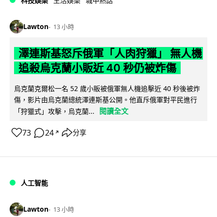
科技娛樂
生活娛樂
城中熱話
Lawton
13 小時
澤連斯基怒斥俄軍「人肉狩獵」 無人機
追殺烏克蘭小販近 40 秒仍被炸傷
烏克蘭克爾松一名 52 歲小販被俄軍無人機追擊近 40 秒後被炸
傷，影片由烏克蘭總統澤連斯基公開。他直斥俄軍對平民進行
閱讀全文
「狩獵式」攻擊，烏克蘭...
73
24
分享
↗
人工智能
Lawton
13 小時