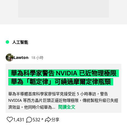
人工智能
Lawton
18 小時
華為科學家警告 NVIDIA 已近物理極限
華為「韜定律」可繞過摩爾定律瓶頸
華為半導體首席科學家廖恒罕見接受近 5 小時專訪，警告
NVIDIA 等西方晶片巨頭正逼近物理極限，傳統製程升級已失經
閱讀全文
濟效益。他同時介紹華為...
1,431
532
分享
↗