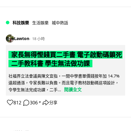
科技娛樂
生活娛樂
城中熱話
Lawton
18 小時
家長無得慳錢買二手書 電子啟動碼鎖死
二手教科書 學生無法做功課
社福界立法會議員陳文宜指，一間中學書單價錢按年加 14.7%
遠超通漲，令家長難以負擔。而且電子教材啟動碼這項設計，
閱讀全文
令學生無法完成功課，二手...
812
306
分享
↗