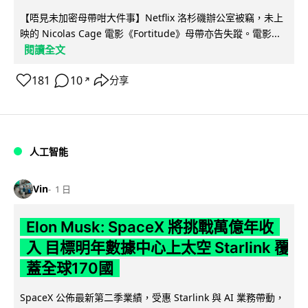
【唔見未加密母帶咁大件事】Netflix 洛杉磯辦公室被竊，未上
映的 Nicolas Cage 電影《Fortitude》母帶亦告失蹤。電影...
閱讀全文
181
10
分享
↗
人工智能
Vin
1 日
Elon Musk: SpaceX 將挑戰萬億年收
入 目標明年數據中心上太空 Starlink 覆
蓋全球170國
SpaceX 公佈最新第二季業績，受惠 Starlink 與 AI 業務帶動，