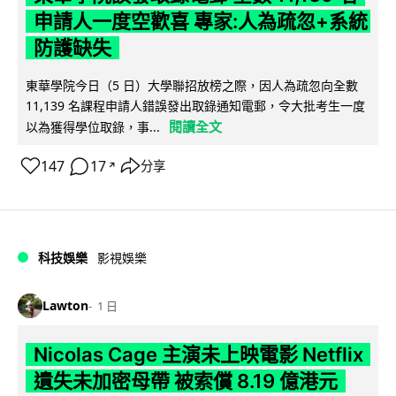
申請人一度空歡喜 專家:人為疏忽+系統
防護缺失
東華學院今日（5 日）大學聯招放榜之際，因人為疏忽向全數
11,139 名課程申請人錯誤發出取錄通知電郵，令大批考生一度
閱讀全文
以為獲得學位取錄，事...
147
17
分享
↗
科技娛樂
影視娛樂
Lawton
1 日
Nicolas Cage 主演未上映電影 Netflix
遺失未加密母帶 被索償 8.19 億港元