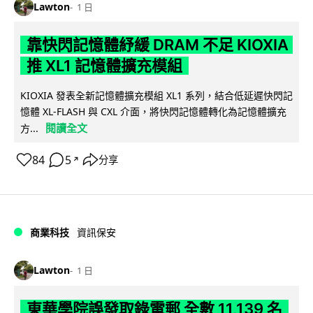
Lawton
1 日
靠快閃記憶體紓緩 DRAM 不足 KIOXIA
推 XL1 記憶體擴充模組
KIOXIA 發表全新記憶體擴充模組 XL1 系列，結合低延遲快閃記
憶體 XL-FLASH 與 CXL 介面，將快閃記憶體轉化為記憶體擴充
閱讀全文
方...
84
5
分享
↗
商業科技
資訊保安
Lawton
1 日
東華學院誤發取錄電郵 全數 11,139 名