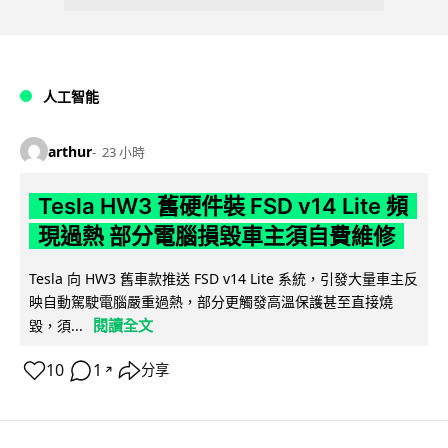
人工智能
arthur
23 小時
Tesla HW3 舊硬件裝 FSD v14 Lite 頻
現過熱 部分電腦損毀車主須自費維修
Tesla 向 HW3 舊車款推送 FSD v14 Lite 系統，引發大量車主反
映自動駕駛電腦嚴重過熱，部分更觸發高溫保護甚至直接燒
閱讀全文
毀，須...
10
1
分享
↗