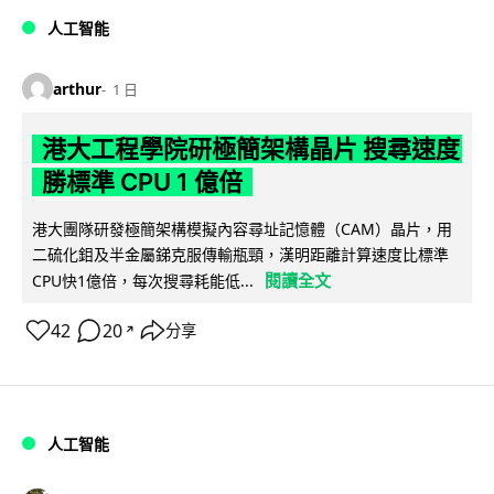
人工智能
arthur
1 日
港大工程學院研極簡架構晶片 搜尋速度
勝標準 CPU 1 億倍
港大團隊研發極簡架構模擬內容尋址記憶體（CAM）晶片，用
二硫化鉬及半金屬銻克服傳輸瓶頸，漢明距離計算速度比標準
閱讀全文
CPU快1億倍，每次搜尋耗能低...
42
20
分享
↗
人工智能