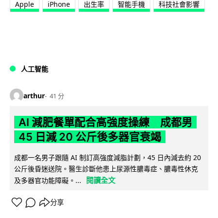
Apple
iPhone
出生率
智能手機
科技社會影響
人工智能
arthur
41 分
AI 減肥餐單配合高強度操練 成都男
45 日減 20 公斤後多器官衰竭
成都一名男子跟隨 AI 制訂高強度減脂計劃，45 日內減去約 20
公斤後昏迷送院。醫生診斷他患上尿源性膿毒症、膿毒性休克
閱讀全文
及多器官功能障礙。...
分享