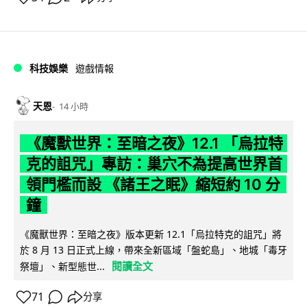
科技娛樂
遊戲情報
天恩
14 小時
《魔獸世界：至暗之夜》12.1 「烏拉特
克的詛咒」專訪：巢穴不為提高世界首
領門檻而設 《諸王之眠》縮短約 10 分
鐘
《魔獸世界：至暗之夜》版本更新 12.1「烏拉特克的詛咒」將
於 8 月 13 日正式上線，帶來全新區域「盤蛇島」、地城「毒牙
閱讀全文
祭壇」、新型態世...
71
分享