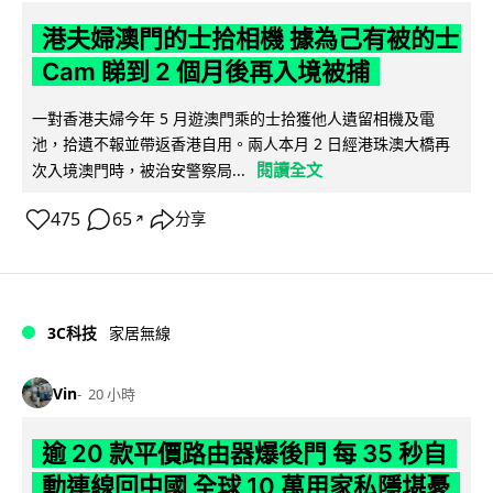
港夫婦澳門的士拾相機 據為己有被的士
Cam 睇到 2 個月後再入境被捕
一對香港夫婦今年 5 月遊澳門乘的士拾獲他人遺留相機及電
池，拾遺不報並帶返香港自用。兩人本月 2 日經港珠澳大橋再
閱讀全文
次入境澳門時，被治安警察局...
475
65
分享
↗
3C科技
家居無線
Vin
20 小時
逾 20 款平價路由器爆後門 每 35 秒自
動連線回中國 全球 10 萬用家私隱堪憂