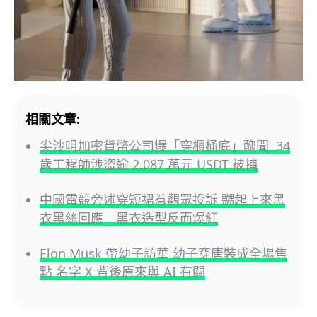
相關文章:
尖沙咀加密貨幣公司爆「穿櫃桶底」醜聞 34
歲工程師涉盜逾 2,087 萬元 USDT 被捕
中國電競旁述穿短裙惹觀眾投訴 嬲起上來黑
衣黑絲回應 黑衣造型反而爆紅
Elon Musk 帶幼子訪華 幼子穿唐裝成全場焦
點 名字 X 背後原來與 AI 有關