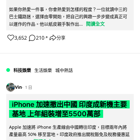
如果你熱愛一件事，你會熱愛到怎樣的程度？一位就讀中三的
巴士鐵路迷，選擇由零開始，把自己的興趣一步步變成真正可
閱讀全文
以運作的作品。他以紙皮親手製作出...
3,652
210
分享
↗
科技娛樂
生活娛樂
城中熱話
Vin
1 日
iPhone 加速撤出中國 印度成新機主要
基地 上年組裝增至5500萬部
Apple 加速將 iPhone 生產線由中國轉往印度，目標兩年內將
產量最高 50% 移至當地。印度政府推出關稅豁免及稅務優惠延