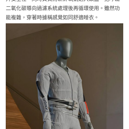
二氧化碳導向過濾系統處理後再循環使用。雖然功
能複雜，穿著時據稱感覺如同舒適睡衣。