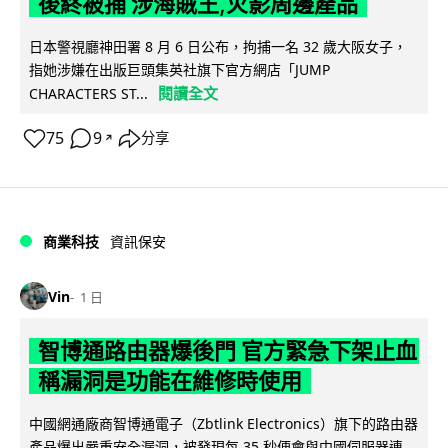
後終被捕 涉海賊王,火影周邊產品
日本警視廳神田署 8 月 6 日公布，拘捕一名 32 歲大阪女子，
指她涉嫌在出版巨頭集英社旗下官方網店「JUMP
閱讀全文
CHARACTERS ST...
75
9
分享
↗
商業科技
資訊保安
Vin
1 日
智博通路由器爆後門 官方緊急下架止血
稱漏洞是功能在維修時使用
中國網通廠商智博通電子（Zbtlink Electronics）旗下的路由器
產品爆出嚴重安全漏洞，被發現每 35 秒便會與中國伺服器連