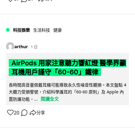
科技娛樂
生活科技
健康
arthur
1 日
AirPods 用家注意聽力響紅燈 醫學界籲
耳機用戶謹守「60-60」鐵律
長時間高音量佩戴耳機可能導致永久性噪音性聽損。本文盤點 4
大聽力受損警號，介紹科學護耳的「60-60 原則」及 Apple 內
閱讀全文
置防護功能，...
20
分享