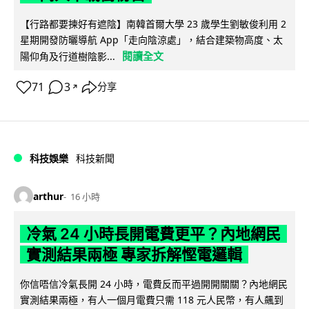
【行路都要揀好有遮陰】南韓首爾大學 23 歲學生劉敏俊利用 2
星期開發防曬導航 App「走向陰涼處」，結合建築物高度、太
閱讀全文
陽仰角及行道樹陰影...
71
3
分享
↗
科技娛樂
科技新聞
arthur
16 小時
冷氣 24 小時長開電費更平？內地網民
實測結果兩極 專家拆解慳電邏輯
你信唔信冷氣長開 24 小時，電費反而平過開開關關？內地網民
實測結果兩極，有人一個月電費只需 118 元人民幣，有人飆到