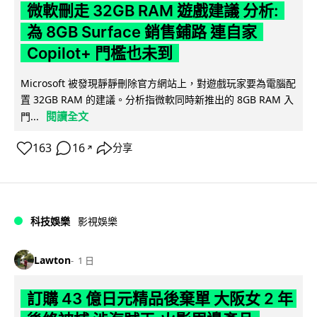
微軟刪走 32GB RAM 遊戲建議 分析:
為 8GB Surface 銷售鋪路 連自家
Copilot+ 門檻也未到
Microsoft 被發現靜靜刪除官方網站上，對遊戲玩家要為電腦配
置 32GB RAM 的建議。分析指微軟同時新推出的 8GB RAM 入
閱讀全文
門...
163
16
分享
↗
科技娛樂
影視娛樂
Lawton
1 日
訂購 43 億日元精品後棄單 大阪女 2 年