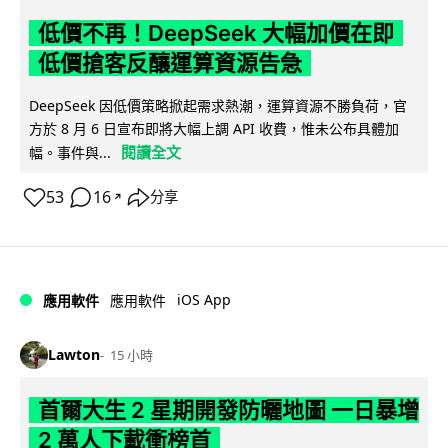
低價不再！DeepSeek 大幅加價在即
低價搶客反釀運算資源告急
DeepSeek 因低價策略掀起需求熱潮，運算資源不勝負荷，官
方於 8 月 6 日宣布即將大幅上調 API 收費，惟未公布具體加
閱讀全文
幅。事件與...
53
16
分享
↗
iOS App
應用軟件
應用軟件
Lawton
15 小時
首爾大生 2 星期開發防曬地圖 一日暴增
2 萬人下載衝榜首