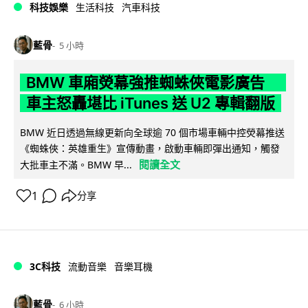
科技娛樂
生活科技
汽車科技
藍骨
5 小時
BMW 車廂熒幕強推蜘蛛俠電影廣告
車主怒轟堪比 iTunes 送 U2 專輯翻版
BMW 近日透過無線更新向全球逾 70 個市場車輛中控熒幕推送
《蜘蛛俠：英雄重生》宣傳動畫，啟動車輛即彈出通知，觸發
閱讀全文
大批車主不滿。BMW 早...
1
分享
3C科技
流動音樂
音樂耳機
藍骨
6 小時