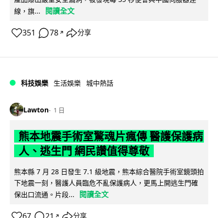
閱讀全文
線，旗...
351
78
分享
↗
科技娛樂
生活娛樂
城中熱話
Lawton
1 日
熊本地震手術室驚魂片瘋傳 醫護保護病
人、逃生門 網民讚值得尊敬
熊本縣 7 月 28 日發生 7.1 級地震，熊本綜合醫院手術室鏡頭拍
下地震一刻，醫護人員臨危不亂保護病人，更馬上開逃生門確
閱讀全文
保出口流通。片段...
67
21
分享
↗