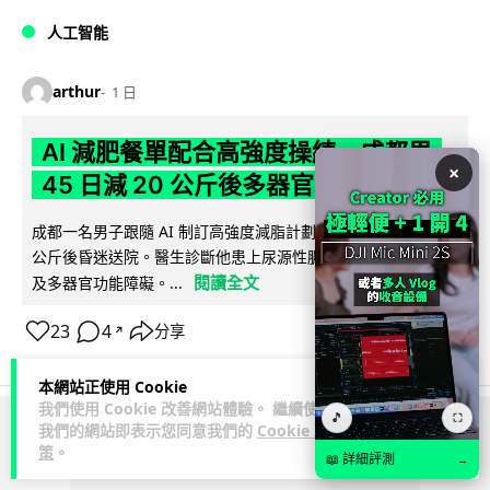
人工智能
arthur
1 日
AI 減肥餐單配合高強度操練 成都男
×
45 日減 20 公斤後多器官衰竭
成都一名男子跟隨 AI 制訂高強度減脂計劃，45 日內減去約 20
公斤後昏迷送院。醫生診斷他患上尿源性膿毒症、膿毒性休克
閱讀全文
及多器官功能障礙。...
23
4
分享
↗
本網站正使用 Cookie
我們使用 Cookie 改善網站體驗。 繼續使用
🎵
⛶
我們的網站即表示您同意我們的
Cookie 政
ADVERTISEMENT
策
。
📖 詳細評測
→