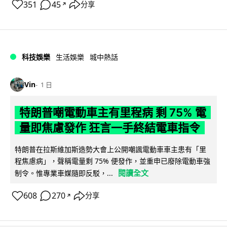
351
45
分享
↗
科技娛樂
生活娛樂
城中熱話
Vin
1 日
特朗普嘲電動車主有里程病 剩 75% 電
量即焦慮發作 狂言一手終結電車指令
特朗普在拉斯維加斯造勢大會上公開嘲諷電動車車主患有「里
程焦慮病」，聲稱電量剩 75% 便發作，並重申已廢除電動車強
閱讀全文
制令。惟專業車媒隨即反駁，...
608
270
分享
↗