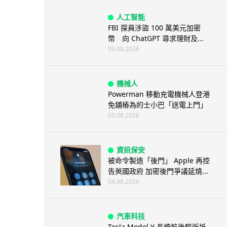
人工智能
FBI 探員涉盜 100 萬美元加密
幣 向 ChatGPT 尋求理財及...
05.08.2026
機械人
Powerman 移動充電機械人登港
免鋪樁為的士小巴「送電上門」
05.08.2026
資訊保安
被命令製造「後門」 Apple 再控
告英國政府 加密後門爭議延燒...
04.08.2026
汽車科技
Tesla Model Y 長續航後驅版抵