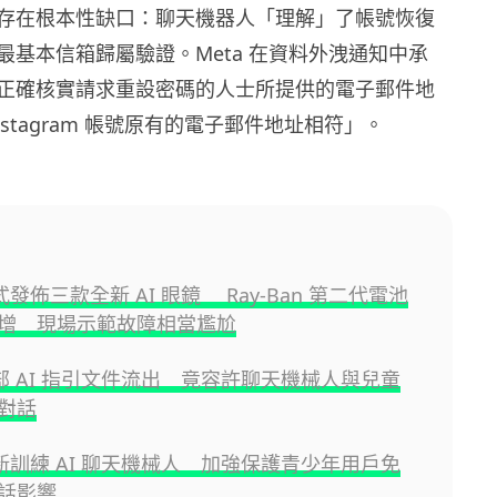
存在根本性缺口：聊天機器人「理解」了帳號恢復
最基本信箱歸屬驗證。Meta 在資料外洩通知中承
正確核實請求重設密碼的人士所提供的電子郵件地
nstagram 帳號原有的電子郵件地址相符」。
正式發佈三款全新 AI 眼鏡 Ray-Ban 第二代電池
增 現場示範故障相當尷尬
 內部 AI 指引文件流出 竟容許聊天機械人與兒童
對話
 重新訓練 AI 聊天機械人 加強保護青少年用戶免
話影響