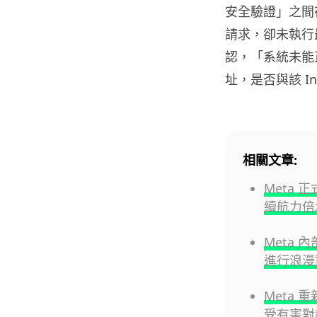
安全驗證」之間
請求，卻未執行
認，「系統未能
址，是否與該 I
相關文章:
Meta 
續航力倍
Meta
進行浪漫
Meta
受有害對