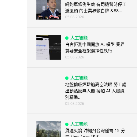
網約車條例生效 有司機暫時停工
避風頭 的士業界籲白牌 &#8...
05.08.2026
人工智能
白宮拒測中國開放 AI 模型 業界
質疑安全框架選擇性執行
05.08.2026
人工智能
地盤偷吸煙難逃高空法眼 勞工處
出動熱感無人機 擬加 AI 人臉識
別精準...
05.08.2026
人工智能
貨運火箭 沖繩飛台灣僅需 15 分
鐘 Hop Aero 將 5...