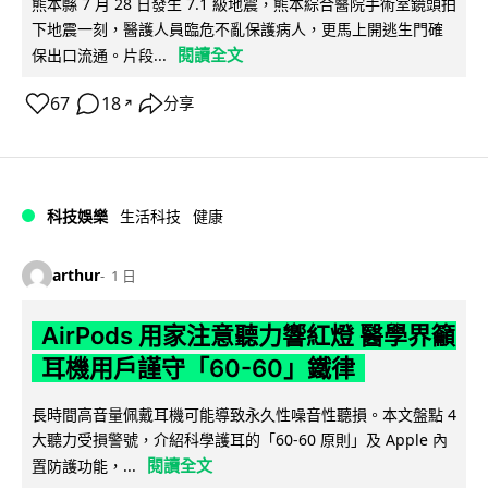
熊本縣 7 月 28 日發生 7.1 級地震，熊本綜合醫院手術室鏡頭拍
下地震一刻，醫護人員臨危不亂保護病人，更馬上開逃生門確
閱讀全文
保出口流通。片段...
67
18
分享
↗
科技娛樂
生活科技
健康
arthur
1 日
AirPods 用家注意聽力響紅燈 醫學界籲
耳機用戶謹守「60-60」鐵律
長時間高音量佩戴耳機可能導致永久性噪音性聽損。本文盤點 4
大聽力受損警號，介紹科學護耳的「60-60 原則」及 Apple 內
閱讀全文
置防護功能，...