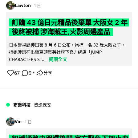
Lawton
1 日
訂購 43 億日元精品後棄單 大阪女 2 年
後終被捕 涉海賊王,火影周邊產品
日本警視廳神田署 8 月 6 日公布，拘捕一名 32 歲大阪女子，
指她涉嫌在出版巨頭集英社旗下官方網店「JUMP
閱讀全文
CHARACTERS ST...
67
9
分享
↗
商業科技
資訊保安
Vin
1 日