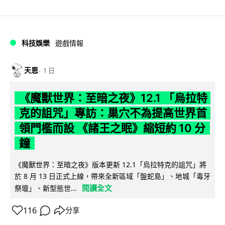
科技娛樂
遊戲情報
天恩
1 日
《魔獸世界：至暗之夜》12.1 「烏拉特
克的詛咒」專訪：巢穴不為提高世界首
領門檻而設 《諸王之眠》縮短約 10 分
鐘
《魔獸世界：至暗之夜》版本更新 12.1「烏拉特克的詛咒」將
於 8 月 13 日正式上線，帶來全新區域「盤蛇島」、地城「毒牙
閱讀全文
祭壇」、新型態世...
116
分享