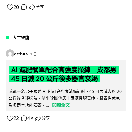
20
分享
人工智能
arthur
1 日
AI 減肥餐單配合高強度操練 成都男
45 日減 20 公斤後多器官衰竭
成都一名男子跟隨 AI 制訂高強度減脂計劃，45 日內減去約 20
公斤後昏迷送院。醫生診斷他患上尿源性膿毒症、膿毒性休克
閱讀全文
及多器官功能障礙。...
22
4
分享
↗