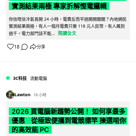
實測結果兩極 專家拆解慳電邏輯
你信唔信冷氣長開 24 小時，電費反而平過開開關關？內地網民
實測結果兩極，有人一個月電費只需 118 元人民幣，有人飆到
閱讀全文
過千。電力部門話不能...
18
分享
3C科技
流動電腦
Lawton
18 小時
2026 買電腦新趨勢公開！ 如何享最多
優惠 從極致便攜到電競標竿 揀選啱你
的高效能 PC