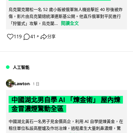
烏克蘭克爾松一名 52 歲小販被俄軍無人機追擊近 40 秒後被炸
傷，影片由烏克蘭總統澤連斯基公開。他直斥俄軍對平民進行
閱讀全文
「狩獵式」攻擊，烏克蘭...
119
41
分享
↗
人工智能
Lawton
1 日
中國湖北男自學 AI 「煉金術」 屋內煉
金冒濃煙驚動全區
中國湖北黃石一名男子見金價高企，利用 AI 自學提煉黃金，在
租住單位私設高壓爐及作坊冶煉，過程產生大量刺鼻濃煙，驚