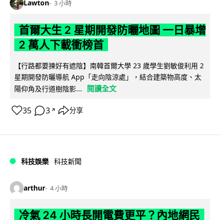
Lawton
3 小時
首爾大生 2 星期開發防曬地圖 一日暴增
2 萬人下載衝榜首
【行路都要揀好有遮陰】南韓首爾大學 23 歲學生劉敏俊利用 2
星期開發防曬導航 App「走向陰涼處」，結合建築物高度、太
閱讀全文
陽仰角及行道樹陰影...
35
3
分享
↗
科技娛樂
科技新聞
arthur
4 小時
冷氣 24 小時長開電費更平？內地網民