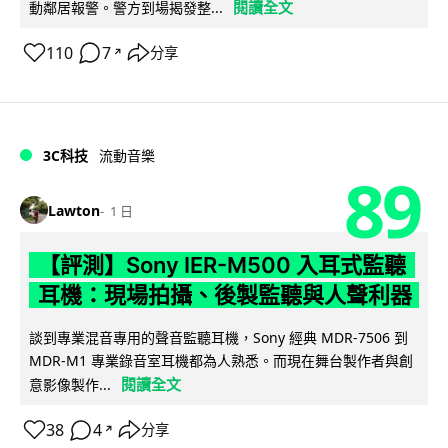
閱讀全文
動鄰居報警。警方到場揭發整...
110
7
分享
↗
3C科技
流動音樂
89
Lawton
1 日
【評測】Sony IER-M500 入耳式監聽
耳機：現場拍攝、後製監聽與人聲利器
談到專業混音專用的聲音監聽耳機，Sony 經典 MDR-7506 到
MDR-M1 專業錄音室耳機都為人熟悉。而現在舞台製作者與創
閱讀全文
意影像製作...
38
4
分享
↗