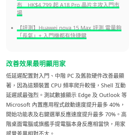
布 HK$4,799 起 A18 Pro 晶片主攻入門市
場
【評測】Huawei nova 15 Max 評測 電量夠
「長氣」+ 入門機都有快捷鍵
改善效果最明顯用家
低延遲配置對入門、中階 PC 及舊款硬件改善最顯
著，因為這類裝置 CPU 頻率爬升較慢，Shell 互動
延遲感最強烈。測試數據顯示 Edge 及 Outlook 等
Microsoft 內置應用程式啟動速度提升最多 40%，
開始功能表及右鍵選單反應速度提升最多 70%。高
階桌面電腦或旗艦手提電腦本身反應相當快，用家
感覺差異相對不大。