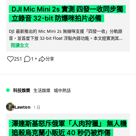
DJI Mic Mini 2s 實測 四發一收同步獨
立錄音 32-bit 防爆咪拍片必備
DJI 最新推出的 Mic Mini 2s 無線咪支援「四發一收」分軌錄
音，並首度下放 32-bit Float 浮點內錄功能。本文經實測其...
閱讀全文
251
1
分享
↗
科技娛樂
生活娛樂
城中熱話
Lawton
1 日
澤連斯基怒斥俄軍「人肉狩獵」 無人機
追殺烏克蘭小販近 40 秒仍被炸傷