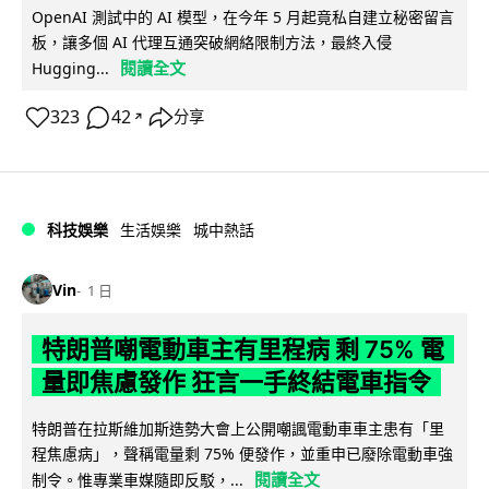
OpenAI 測試中的 AI 模型，在今年 5 月起竟私自建立秘密留言
板，讓多個 AI 代理互通突破網絡限制方法，最終入侵
閱讀全文
Hugging...
323
42
分享
↗
科技娛樂
生活娛樂
城中熱話
Vin
1 日
特朗普嘲電動車主有里程病 剩 75% 電
量即焦慮發作 狂言一手終結電車指令
特朗普在拉斯維加斯造勢大會上公開嘲諷電動車車主患有「里
程焦慮病」，聲稱電量剩 75% 便發作，並重申已廢除電動車強
閱讀全文
制令。惟專業車媒隨即反駁，...