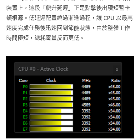
裝置上，這段「爬升延遲」正是點擊後出現短暫卡
頓根源。低延遲配置繞過漸進過程，讓 CPU 以最高
速度完成任務後迅速回到節能狀態，由於整體工作
時間極短，總耗電量反而更低。