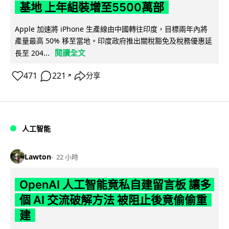
基地 上年組裝增至5500萬部
Apple 加速將 iPhone 生產線由中國轉往印度，目標兩年內將
產量最高 50% 移至當地。印度政府推出關稅豁免及稅務優惠延
閱讀全文
長至 204...
471
221
分享
↗
人工智能
Lawton
22 小時
OpenAI 人工智能竟私自建留言板 讓多
個 AI 交流破解方法 被阻止後竟偷偷重
建