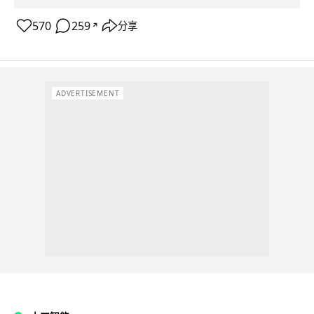
570
259
分享
↗
ADVERTISEMENT