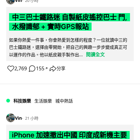
Vin
20 小時
中三巴士鐵路迷 自製紙皮遙控巴士 門,
水撥識郁 + 實時GPS報站
如果你熱愛一件事，你會熱愛到怎樣的程度？一位就讀中三的
巴士鐵路迷，選擇由零開始，把自己的興趣一步步變成真正可
閱讀全文
以運作的作品。他以紙皮親手製作出...
2,769
155
分享
↗
科技娛樂
生活娛樂
城中熱話
Vin
21 小時
iPhone 加速撤出中國 印度成新機主要