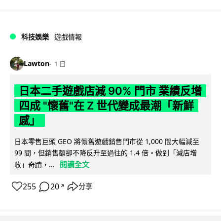
科技娛樂
遊戲情報
Lawton
1 日
日本二手遊戲店減 90% 門市 業績反增
四成 "懷舊"在 Z 世代變成最潮「新鮮
感」
日本零售巨頭 GEO 將懷舊遊戲銷售門市從 1,000 間大幅減至
99 間，但銷售額卻不降反升至過往的 1.4 倍。做到「減店增
閱讀全文
收」奇蹟，...
255
20
分享
↗