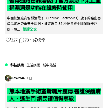
智博通路由器爆後門 官方緊急下架止血
稱漏洞是功能在維修時使用
中國網通廠商智博通電子（Zbtlink Electronics）旗下的路由器
產品爆出嚴重安全漏洞，被發現每 35 秒便會與中國伺服器連
閱讀全文
線，旗...
327
73
分享
↗
科技娛樂
生活娛樂
城中熱話
Lawton
1 日
熊本地震手術室驚魂片瘋傳 醫護保護病
人、逃生門 網民讚值得尊敬