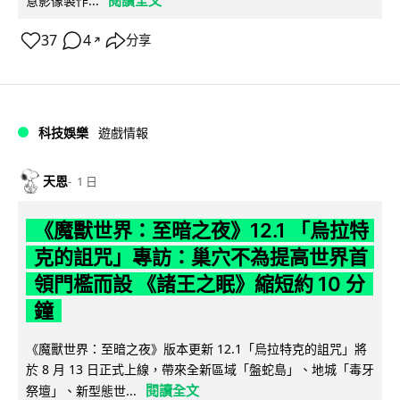
意影像製作...
37
4
分享
↗
科技娛樂
遊戲情報
天恩
1 日
《魔獸世界：至暗之夜》12.1 「烏拉特
克的詛咒」專訪：巢穴不為提高世界首
領門檻而設 《諸王之眠》縮短約 10 分
鐘
《魔獸世界：至暗之夜》版本更新 12.1「烏拉特克的詛咒」將
於 8 月 13 日正式上線，帶來全新區域「盤蛇島」、地城「毒牙
閱讀全文
祭壇」、新型態世...