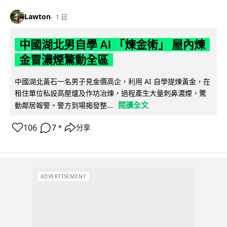
Lawton
1 日
中國湖北男自學 AI 「煉金術」 屋內煉
金冒濃煙驚動全區
中國湖北黃石一名男子見金價高企，利用 AI 自學提煉黃金，在
租住單位私設高壓爐及作坊冶煉，過程產生大量刺鼻濃煙，驚
閱讀全文
動鄰居報警。警方到場揭發整...
106
7
分享
↗
ADVERTISEMENT