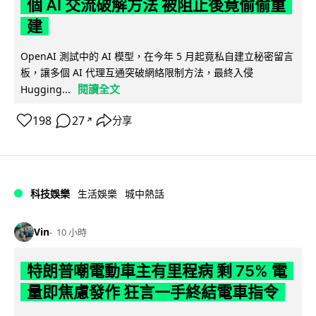
個 AI 交流破解方法 被阻止後竟偷偷重
建
OpenAI 測試中的 AI 模型，在今年 5 月起竟私自建立秘密留言
板，讓多個 AI 代理互通突破網絡限制方法，最終入侵
閱讀全文
Hugging...
198
27
分享
↗
科技娛樂
生活娛樂
城中熱話
Vin
10 小時
特朗普嘲電動車主有里程病 剩 75% 電
量即焦慮發作 狂言一手終結電車指令