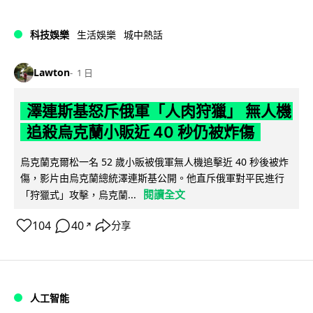
科技娛樂
生活娛樂
城中熱話
Lawton
1 日
澤連斯基怒斥俄軍「人肉狩獵」 無人機
追殺烏克蘭小販近 40 秒仍被炸傷
烏克蘭克爾松一名 52 歲小販被俄軍無人機追擊近 40 秒後被炸
傷，影片由烏克蘭總統澤連斯基公開。他直斥俄軍對平民進行
閱讀全文
「狩獵式」攻擊，烏克蘭...
104
40
分享
↗
人工智能