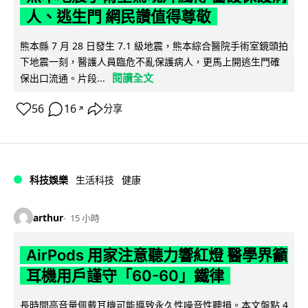
人、逃生門 網民讚值得尊敬
熊本縣 7 月 28 日發生 7.1 級地震，熊本綜合醫院手術室鏡頭拍
下地震一刻，醫護人員臨危不亂保護病人，更馬上開逃生門確
閱讀全文
保出口流通。片段...
56
16
分享
↗
科技娛樂
生活科技
健康
arthur
15 小時
AirPods 用家注意聽力響紅燈 醫學界籲
耳機用戶謹守「60-60」鐵律
長時間高音量佩戴耳機可能導致永久性噪音性聽損。本文盤點 4