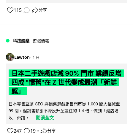
115
分享
科技娛樂
遊戲情報
Lawton
1 日
日本二手遊戲店減 90% 門市 業績反增
四成 "懷舊"在 Z 世代變成最潮「新鮮
感」
日本零售巨頭 GEO 將懷舊遊戲銷售門市從 1,000 間大幅減至
99 間，但銷售額卻不降反升至過往的 1.4 倍。做到「減店增
閱讀全文
收」奇蹟，...
247
19
分享
↗