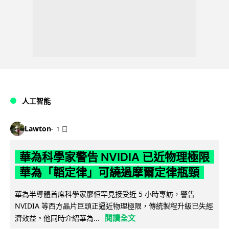
人工智能
Lawton
1 日
華為科學家警告 NVIDIA 已近物理極限
華為「韜定律」可繞過摩爾定律瓶頸
華為半導體首席科學家廖恒罕見接受近 5 小時專訪，警告
NVIDIA 等西方晶片巨頭正逼近物理極限，傳統製程升級已失經
閱讀全文
濟效益。他同時介紹華為...