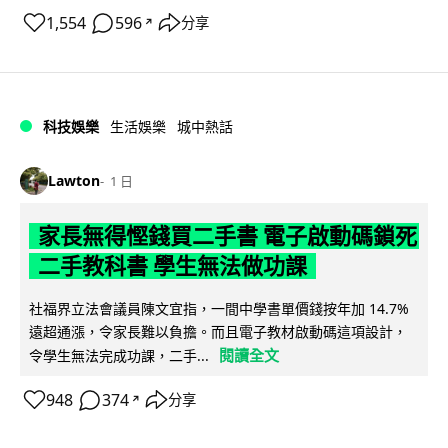
1,554
596
分享
↗
科技娛樂
生活娛樂
城中熱話
Lawton
1 日
家長無得慳錢買二手書 電子啟動碼鎖死
二手教科書 學生無法做功課
社福界立法會議員陳文宜指，一間中學書單價錢按年加 14.7%
遠超通漲，令家長難以負擔。而且電子教材啟動碼這項設計，
閱讀全文
令學生無法完成功課，二手...
948
374
分享
↗