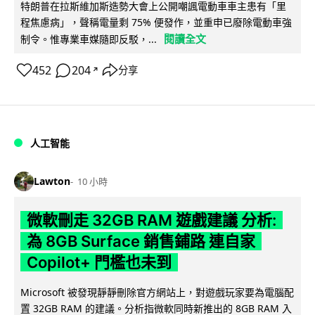
特朗普在拉斯維加斯造勢大會上公開嘲諷電動車車主患有「里
程焦慮病」，聲稱電量剩 75% 便發作，並重申已廢除電動車強
閱讀全文
制令。惟專業車媒隨即反駁，...
452
204
分享
↗
人工智能
Lawton
10 小時
微軟刪走 32GB RAM 遊戲建議 分析:
為 8GB Surface 銷售鋪路 連自家
Copilot+ 門檻也未到
Microsoft 被發現靜靜刪除官方網站上，對遊戲玩家要為電腦配
置 32GB RAM 的建議。分析指微軟同時新推出的 8GB RAM 入