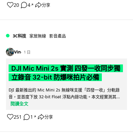
20
4
分享
↗
3C科技
家居無線
影音產品
Vin
1 日
DJI Mic Mini 2s 實測 四發一收同步獨
立錄音 32-bit 防爆咪拍片必備
DJI 最新推出的 Mic Mini 2s 無線咪支援「四發一收」分軌錄
音，並首度下放 32-bit Float 浮點內錄功能。本文經實測其...
閱讀全文
251
1
分享
↗