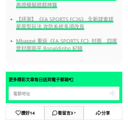
再證模擬遊戲神算
【評測】《EA SPORTS FC26》 全新球會球
星原型玩法 攻防系統多項改良
Mbappé 重返《EA SPORTS FC》封面 四度
登封面追平 Ronaldinho 紀錄
📮
更多精彩文章每日送到電子郵箱
讚好
14
看留言
3
分享
↗