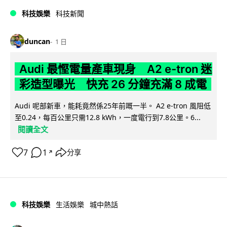
科技娛樂
科技新聞
duncan
1 日
Audi 最慳電量產車現身 A2 e-tron 迷
彩造型曝光 快充 26 分鐘充滿 8 成電
Audi 呢部新車，能耗竟然係25年前嘅一半。 A2 e-tron 風阻低
至0.24，每百公里只需12.8 kWh，一度電行到7.8公里。6...
閱讀全文
7
1
分享
↗
科技娛樂
生活娛樂
城中熱話