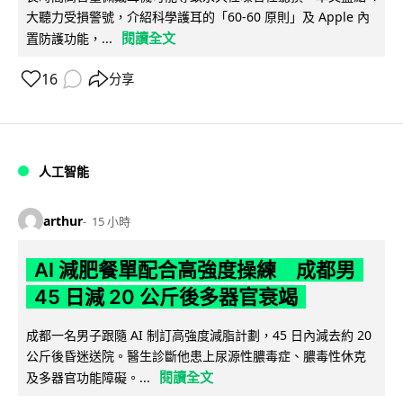
大聽力受損警號，介紹科學護耳的「60-60 原則」及 Apple 內
閱讀全文
置防護功能，...
16
分享
人工智能
arthur
15 小時
AI 減肥餐單配合高強度操練 成都男
45 日減 20 公斤後多器官衰竭
成都一名男子跟隨 AI 制訂高強度減脂計劃，45 日內減去約 20
公斤後昏迷送院。醫生診斷他患上尿源性膿毒症、膿毒性休克
閱讀全文
及多器官功能障礙。...