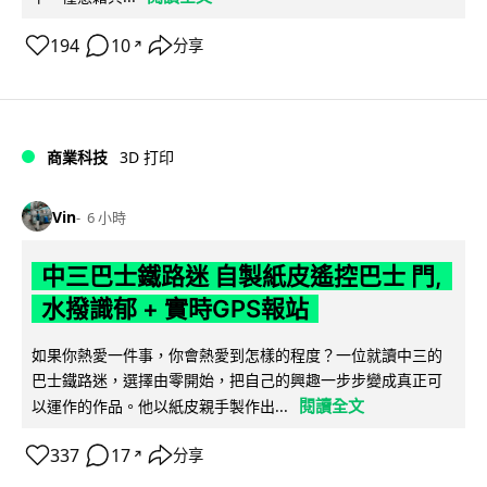
194
10
分享
↗
商業科技
3D 打印
Vin
6 小時
中三巴士鐵路迷 自製紙皮遙控巴士 門,
水撥識郁 + 實時GPS報站
如果你熱愛一件事，你會熱愛到怎樣的程度？一位就讀中三的
巴士鐵路迷，選擇由零開始，把自己的興趣一步步變成真正可
閱讀全文
以運作的作品。他以紙皮親手製作出...
337
17
分享
↗