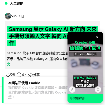
人工智能
Vin
1 日
Samsung 展示 Galaxy AI 新方向 未來
手機毋須輸入文字 轉向 Agent 全自動操
×
作
Samsung 電子 MX 部門顧客體驗辦公室主管兼副總裁 Jay Kim
閱讀全
表示，品牌正推動 Galaxy AI 邁向全自動化 Agent...
文
28
4
分享
↗
本網站正使用 Cookie
我們使用 Cookie 改善網站體驗。 繼續使用
🎵
⛶
我們的網站即表示您同意我們的
Cookie 政
策
。
科技娛樂
生活娛樂
城中熱話
📖 詳細評測
→