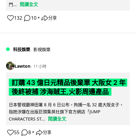
閱讀全文
門...
132
10
分享
↗
科技娛樂
影視娛樂
Lawton
11 小時
訂購 43 億日元精品後棄單 大阪女 2 年
後終被捕 涉海賊王,火影周邊產品
日本警視廳神田署 8 月 6 日公布，拘捕一名 32 歲大阪女子，
指她涉嫌在出版巨頭集英社旗下官方網店「JUMP
閱讀全文
CHARACTERS ST...
55
8
分享
↗