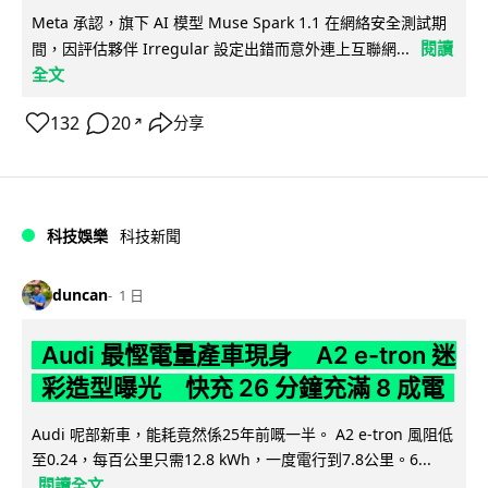
Meta 承認，旗下 AI 模型 Muse Spark 1.1 在網絡安全測試期
閱讀
間，因評估夥伴 Irregular 設定出錯而意外連上互聯網...
全文
132
20
分享
↗
科技娛樂
科技新聞
duncan
1 日
Audi 最慳電量產車現身 A2 e-tron 迷
彩造型曝光 快充 26 分鐘充滿 8 成電
Audi 呢部新車，能耗竟然係25年前嘅一半。 A2 e-tron 風阻低
至0.24，每百公里只需12.8 kWh，一度電行到7.8公里。6...
閱讀全文