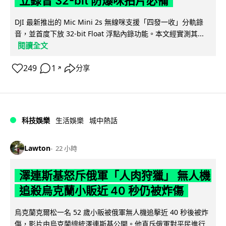
立錄音 32-bit 防爆咪拍片必備
DJI 最新推出的 Mic Mini 2s 無線咪支援「四發一收」分軌錄
音，並首度下放 32-bit Float 浮點內錄功能。本文經實測其...
閱讀全文
249
1
分享
↗
科技娛樂
生活娛樂
城中熱話
Lawton
22 小時
澤連斯基怒斥俄軍「人肉狩獵」 無人機
追殺烏克蘭小販近 40 秒仍被炸傷
烏克蘭克爾松一名 52 歲小販被俄軍無人機追擊近 40 秒後被炸
傷，影片由烏克蘭總統澤連斯基公開。他直斥俄軍對平民進行