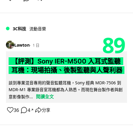
3C科技
流動音樂
89
Lawton
1 日
【評測】Sony IER-M500 入耳式監聽
耳機：現場拍攝、後製監聽與人聲利器
談到專業混音專用的聲音監聽耳機，Sony 經典 MDR-7506 到
MDR-M1 專業錄音室耳機都為人熟悉。而現在舞台製作者與創
閱讀全文
意影像製作...
36
4
分享
↗