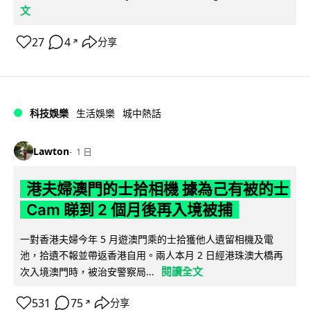
文
27
4
分享
↗
科技娛樂
生活娛樂
城中熱話
Lawton
1 日
港夫婦澳門的士拾相機 據為己有被的士
Cam 睇到 2 個月後再入境被捕
一對香港夫婦今年 5 月遊澳門乘的士拾獲他人遺留相機及電
池，拾遺不報並帶返香港自用。兩人本月 2 日經港珠澳大橋再
閱讀全文
次入境澳門時，被治安警察局...
531
75
分享
↗