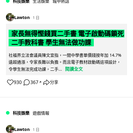
科技娛樂
生活娛樂
城中熱話
Lawton
1 日
家長無得慳錢買二手書 電子啟動碼鎖死
二手教科書 學生無法做功課
社福界立法會議員陳文宜指，一間中學書單價錢按年加 14.7%
遠超通漲，令家長難以負擔。而且電子教材啟動碼這項設計，
閱讀全文
令學生無法完成功課，二手...
930
367
分享
↗
科技娛樂
遊戲情報
Lawton
1 日