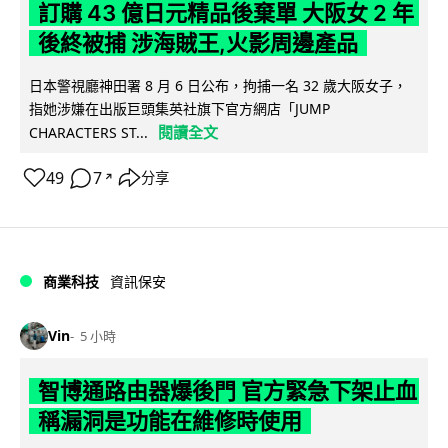
訂購 43 億日元精品後棄單 大阪女 2 年
後終被捕 涉海賊王,火影周邊產品
日本警視廳神田署 8 月 6 日公布，拘捕一名 32 歲大阪女子，
指她涉嫌在出版巨頭集英社旗下官方網店「JUMP
閱讀全文
CHARACTERS ST...
49
7
分享
↗
商業科技
資訊保安
Vin
5 小時
智博通路由器爆後門 官方緊急下架止血
稱漏洞是功能在維修時使用