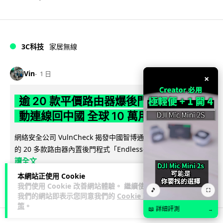
3C科技
家居無線
Vin
1 日
×
逾 20 款平價路由器爆後門 每 35 秒自
動連線回中國 全球 10 萬用家私隱堪憂
網絡安全公司 VulnCheck 揭發中國智博通電子（Zbtlink）生產
閱
的 20 多款路由器內置後門程式「Endlessdoors」（無盡...
讀全文
本網站正使用 Cookie
956
219
分享
↗
我們使用 Cookie 改善網站體驗。 繼續使用
🎵
⛶
我們的網站即表示您同意我們的
Cookie 政
策
。
📖 詳細評測
→