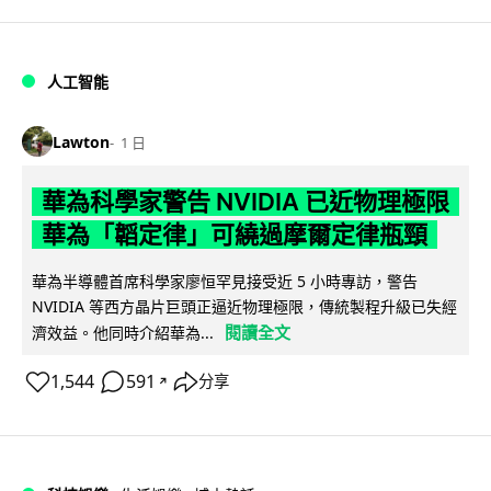
人工智能
Lawton
1 日
華為科學家警告 NVIDIA 已近物理極限
華為「韜定律」可繞過摩爾定律瓶頸
華為半導體首席科學家廖恒罕見接受近 5 小時專訪，警告
NVIDIA 等西方晶片巨頭正逼近物理極限，傳統製程升級已失經
閱讀全文
濟效益。他同時介紹華為...
1,544
591
分享
↗