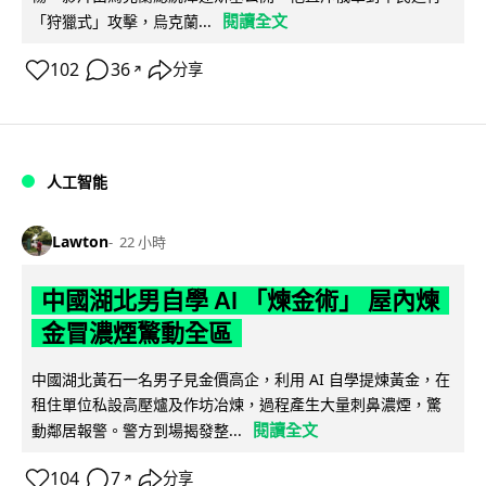
閱讀全文
「狩獵式」攻擊，烏克蘭...
102
36
分享
↗
人工智能
Lawton
22 小時
中國湖北男自學 AI 「煉金術」 屋內煉
金冒濃煙驚動全區
中國湖北黃石一名男子見金價高企，利用 AI 自學提煉黃金，在
租住單位私設高壓爐及作坊冶煉，過程產生大量刺鼻濃煙，驚
閱讀全文
動鄰居報警。警方到場揭發整...
104
7
分享
↗