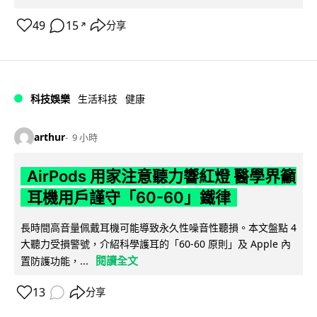
49
15
分享
↗
科技娛樂
生活科技
健康
arthur
9 小時
AirPods 用家注意聽力響紅燈 醫學界籲
耳機用戶謹守「60-60」鐵律
長時間高音量佩戴耳機可能導致永久性噪音性聽損。本文盤點 4
大聽力受損警號，介紹科學護耳的「60-60 原則」及 Apple 內
閱讀全文
置防護功能，...
13
分享