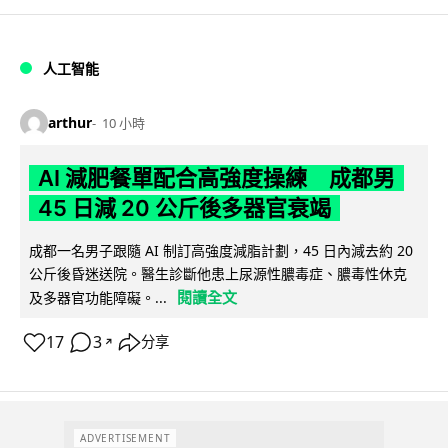
人工智能
arthur
10 小時
AI 減肥餐單配合高強度操練 成都男
45 日減 20 公斤後多器官衰竭
成都一名男子跟隨 AI 制訂高強度減脂計劃，45 日內減去約 20
公斤後昏迷送院。醫生診斷他患上尿源性膿毒症、膿毒性休克
閱讀全文
及多器官功能障礙。...
17
3
分享
↗
ADVERTISEMENT