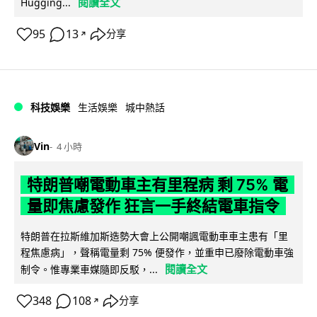
閱讀全文
Hugging...
95
13
分享
↗
科技娛樂
生活娛樂
城中熱話
Vin
4 小時
特朗普嘲電動車主有里程病 剩 75% 電
量即焦慮發作 狂言一手終結電車指令
特朗普在拉斯維加斯造勢大會上公開嘲諷電動車車主患有「里
程焦慮病」，聲稱電量剩 75% 便發作，並重申已廢除電動車強
閱讀全文
制令。惟專業車媒隨即反駁，...
348
108
分享
↗