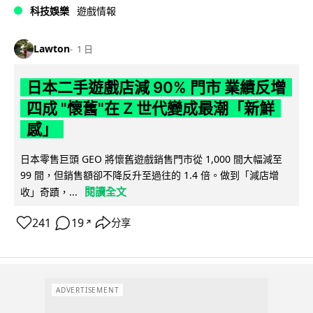
科技娛樂
遊戲情報
Lawton
1 日
日本二手遊戲店減 90% 門市 業績反增
四成 "懷舊"在 Z 世代變成最潮「新鮮
感」
日本零售巨頭 GEO 將懷舊遊戲銷售門市從 1,000 間大幅減至
99 間，但銷售額卻不降反升至過往的 1.4 倍。做到「減店增
閱讀全文
收」奇蹟，...
241
19
分享
↗
ADVERTISEMENT