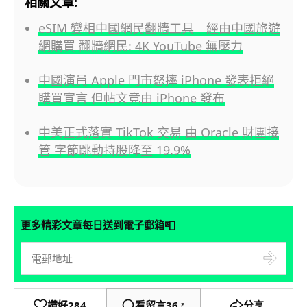
相關文章:
eSIM 變相中國網民翻牆工具 經由中國旅遊
網購買 翻牆網民: 4K YouTube 無壓力
中國演員 Apple 門市怒摔 iPhone 發表拒絕
購買宣言 但帖文竟由 iPhone 發布
中美正式落實 TikTok 交易 由 Oracle 財團接
管 字節跳動持股降至 19.9%
📮
更多精彩文章每日送到電子郵箱
讚好
284
看留言
36
分享
↗