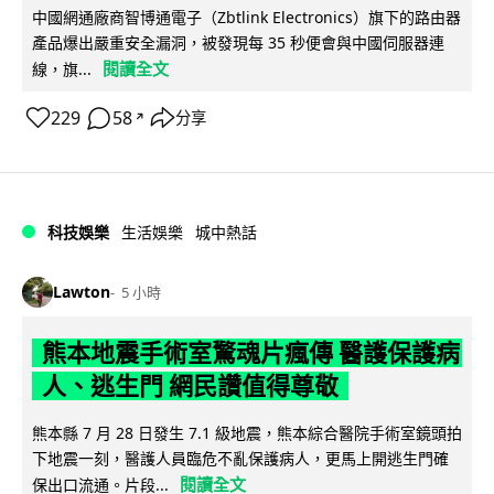
中國網通廠商智博通電子（Zbtlink Electronics）旗下的路由器
產品爆出嚴重安全漏洞，被發現每 35 秒便會與中國伺服器連
閱讀全文
線，旗...
229
58
分享
↗
科技娛樂
生活娛樂
城中熱話
Lawton
5 小時
熊本地震手術室驚魂片瘋傳 醫護保護病
人、逃生門 網民讚值得尊敬
熊本縣 7 月 28 日發生 7.1 級地震，熊本綜合醫院手術室鏡頭拍
下地震一刻，醫護人員臨危不亂保護病人，更馬上開逃生門確
閱讀全文
保出口流通。片段...