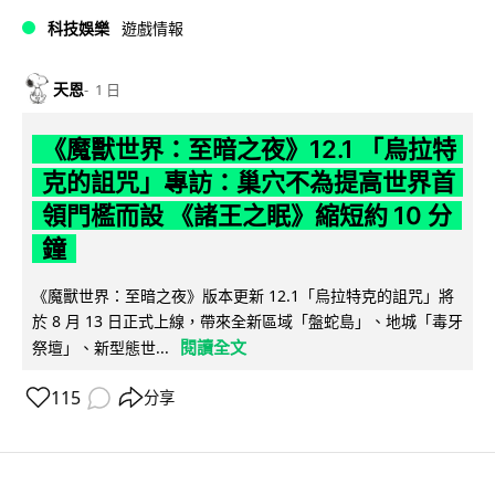
科技娛樂
遊戲情報
天恩
1 日
《魔獸世界：至暗之夜》12.1 「烏拉特
克的詛咒」專訪：巢穴不為提高世界首
領門檻而設 《諸王之眠》縮短約 10 分
鐘
《魔獸世界：至暗之夜》版本更新 12.1「烏拉特克的詛咒」將
於 8 月 13 日正式上線，帶來全新區域「盤蛇島」、地城「毒牙
閱讀全文
祭壇」、新型態世...
115
分享